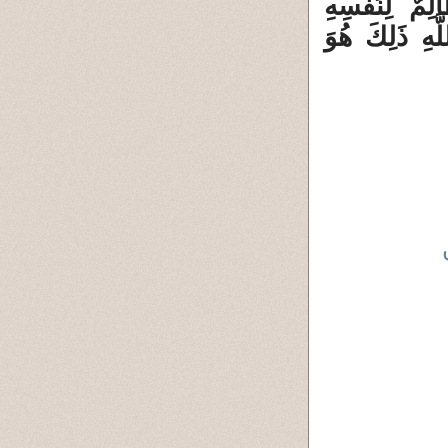
لِمٌ لِنَفْسِهِ
َّهِ ذَلِكَ هُوَ