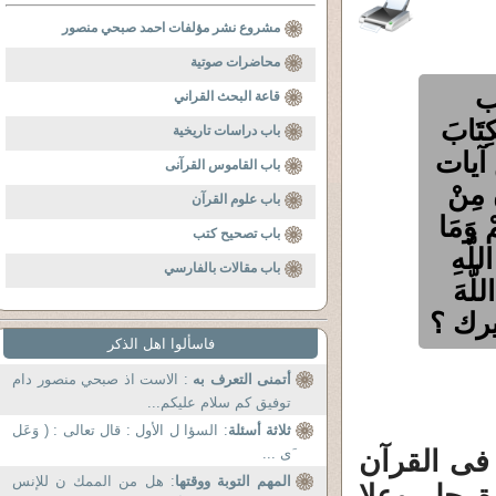
مشروع نشر مؤلفات احمد صبحي منصور
محاضرات صوتية
ب
قاعة البحث القراني
ِتَابَ
باب دراسات تاريخية
 ) وهذا عكس آيات
باب القاموس القرآنى
مِنْ
باب علوم القرآن
مْ وَمَا
باب تصحيح كتب
للَّهِ
باب مقالات بالفارسي
للَّهَ
فاسألوا اهل الذكر
أتمنى التعرف به
: الاست اذ صبحي منصور دام
توفيق کم سلام عليکم...
ثلاثة أسئلة
: السؤا ل الأول : قال تعالى : ( وَعَل
 فى القرآن
َى ...
المهم التوبة ووقتها
: هل من الممك ن للإنس