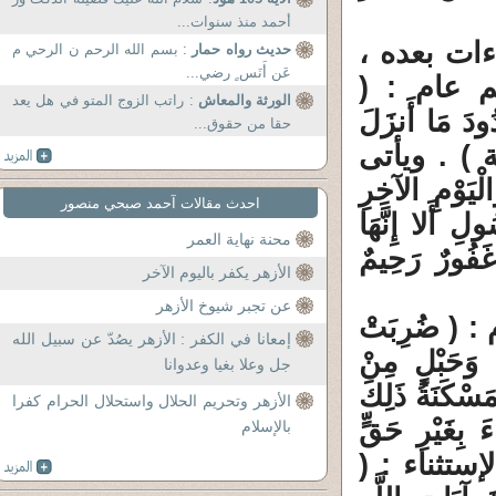
أحمد منذ سنوات...
ءات بعده ،
حديث رواه حمار
: بسم الله الرحم ن الرحي م
عَن أَنَس ٍ رضي...
 عام : (
الورثة والمعاش
: راتب الزوج المتو في هل يعد
دُودَ مَا أَنزَلَ
حقا من حقوق...
اللَّهُ عَلِيمٌ حَكِيمٌ (97) التوبة ) . ويأتى
ْيَوْمِ الآخِرِ
احدث مقالات آحمد صبحي منصور
لِ أَلا إِنَّهَا
محنة نهاية العمر
 غَفُورٌ رَحِيمٌ
الأزهر يكفر باليوم الآخر
عن تجبر شيوخ الأزهر
( ضُرِبَتْ
إمعانا في الكفر : الأزهر يصُدّ عن سبيل الله
هِ وَحَبْلٍ مِنْ
جل وعلا بغيا وعدوانا
َسْكَنَةُ ذَلِكَ
الأزهر وتحريم الحلال واستحلال الحرام كفرا
ءَ بِغَيْرِ حَقٍّ
بالإسلام
عْتَدُونَ (112) ثم جاء الإستثناء : (