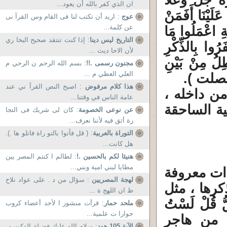
ة جل وعلا
ان الذي كفر بالله أن يعود...
لَيْنَا أَفَمَنْ
عوج
: اريد أن تكتب لنا فى القام وس القرآ نى
عن كلمة...
َةِ اعْمَلُوا مَا
التاريخ ليس دينا
: إذا كنت تنتقد صحيح البخا ري
) إِنَّ الَّذِينَ كَفَرُوا بِالذِّكْرِ
لأن الاحا ديث ...
41) لا يَأْتِيهِ الْبَاطِلُ مِنْ بَيْنِ
مجنون رسمى .!!
: بسم الله الرحم ن الرحي م
العلي العظي م ...
هذا كلام مرفوض
: اصبح النص القرآ ني عند
 من داخله ،
عامة الناس في وقتنا...
ة الساحقة
عن نوعى الخصومة
: كان لى شريك فى التجا
رة أثق فيه لأننا نعرف...
التوراة بالعربية
: ( قل فأتوا بالتو راة فاتلو ها .).
هل كانت...
هنيئا لكم بالحسين .!
: لطالم ا كنتم المصر يين
مطايا لبني امية وبني...
ءات معروفة
لهجة المصريين
: سؤال من د . على عواد نلاح
كرها ، مثل
ظ ان اللهج ة ...
قُّ قُلْ لَسْتُ
ملحد حمار
: قرأت منشور ا لأحد أعضاء كروب
حوارا ت علمية...
وم النبى من هاجر
الآية 105 هود
: سلام الله عليك فضيلة الدكت ور