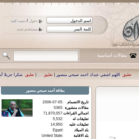
/
دخول
نسيت كلمة
مستخدم جديد
مقالات اساسية
اشفي عبدك احمد صبحي منصور
|
تعليق:
...
|
تعليق:
شكرا جزيلا أستاذ حمد الحمد .أك
بطاقة
آحمد صبحي منصور
تاريخ الانضمام
:
2006-07-05
مقالات منشورة
:
5365
اجمالي القراءات
:
71,870,057
تعليقات له
:
5,532
تعليقات عليه
:
14,950
بلد الميلاد
:
Egypt
بلد الاقامة
:
United State