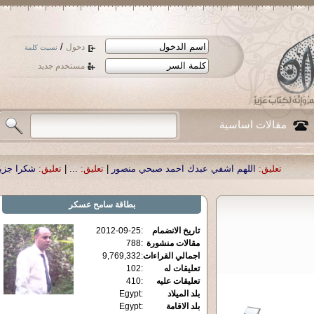
/
دخول
نسيت كلمة
مستخدم جديد
مقالات اساسية
:
اللهم اشفي عبدك احمد صبحي منصور
|
تعليق:
...
|
تعليق:
شكرا جزيلا أستاذ حمد ا
بطاقة
سامح عسكر
تاريخ الانضمام
:
2012-09-25
مقالات منشورة
:
788
اجمالي القراءات
:
9,769,332
تعليقات له
:
102
تعليقات عليه
:
410
بلد الميلاد
:
Egypt
بلد الاقامة
:
Egypt