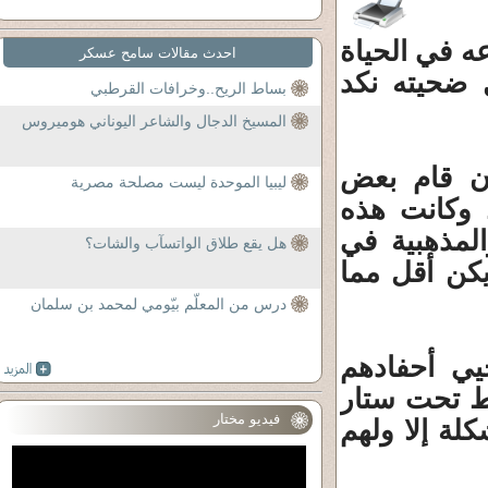
ه في الحياة
احدث مقالات سامح عسكر
 ضحيته نكد
بساط الريح..وخرافات القرطبي
المسيخ الدجال والشاعر اليوناني هوميروس
عام 721 هجرية أن قام بعض
ليبيا الموحدة ليست مصلحة مصرية
، وكانت هذه
والمذهبية في
هل يقع طلاق الواتسآب والشات؟
يكن أقل مما
درس من المعلّم بيّومي لمحمد بن سلمان
 يحيي أحفادهم
اط تحت ستار
فيديو مختار
كلة إلا ولهم