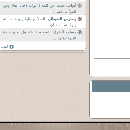
أبواب
: بحثت عن كلمة ( ابواب ) فى القام وس
القرآ نى فلم...
وساوس الشيطان
: السلا م عليكم ورحمة الله
وبركا ته . منذ ان...
مساجد الضرار
: السلا م عليكم هل تجوز صلاة
الجما عة مع...