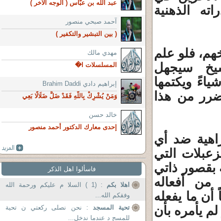
عبد الله بن عبّاس ( الوجه الآخر )
ه الذهنية
آحمد صبحي منصور
( بين التبشير والتكفير )
هم، فلو علم
مهدي مالك
شيخ سيجهل
المسلسلات ا�
ياءً ويكتمها
إبراهيم دادي Brahim Daddi
تضرر من هذا
وَمَنْ يُشْرِكْ بِاللَّهِ فَقَدْ ضَلَّ ضَلَالًا بَعِي
خالد حسن
إحدى معارك الدكتور أحمد منصور
راهية ضد أي
عبلات التي
 بقصور ذاتي
فاسألوا اهل الذكر
من أفعاله
اهلا بكم
: (1 ) السلا م عليكم ورحمة الله
 أن ما يفعله
وفقكم الله...
م يأمره بأن
تحية المسجد
: نحن نصلى ركعتي ن تحية
للمسج د عندما ندخل...