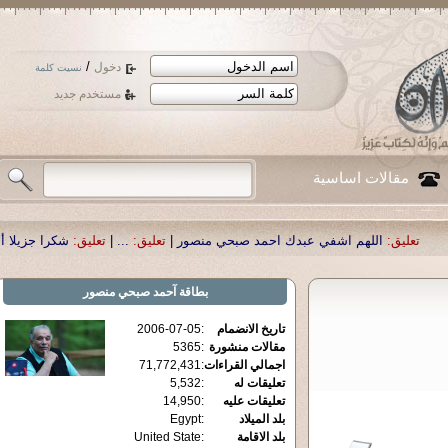
/
دخول
نسيت كلمة
مستخدم جديد
مقالات اساسية
هم اشفي عبدك احمد صبحي منصور
|
تعليق:
...
|
تعليق:
شكرا جزيلا أستاذ حمد الحمد 
بطاقة
آحمد صبحي منصور
تاريخ الانضمام
:
2006-07-05
مقالات منشورة
:
5365
اجمالي القراءات
:
71,772,431
تعليقات له
:
5,532
تعليقات عليه
:
14,950
بلد الميلاد
:
Egypt
بلد الاقامة
:
United State