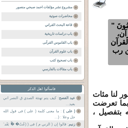
مشروع نشر مؤلفات احمد صبحي منصور
محاضرات صوتية
ونَ "
قاعة البحث القراني
آن،
باب دراسات تاريخية
لقرآن
باب القاموس القرآنى
ن رب
باب علوم القرآن
باب تصحيح كتب
باب مقالات بالفارسي
فاسألوا اهل الذكر
ر لنا مئات
عيد الفصح
: كيف يتم تهنئة الصدي ق النصر اني
بما تعرضت
بعيد...
 بتفصيل ،
( على )
: ما معنى كلمة ( على ) فى قول الله
جل وعلا : (...
زنيم
: قالوا إن ( الزني م ) فى ( (عُتُ� �ٍّ بَعْد َ