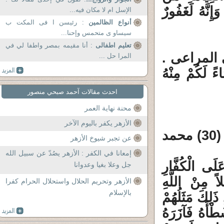
ِنَّهُ لَغَفُورٌ
الإسل ام لا مكان فيه...
أنواع الظالمين
: رئيسن ا فى المكت ب
سيساو ى متحمس وإحنا...
تعليم اطفالى
: أنا مقيمه بمصر واطفا لي في
 المراعى .
المرا حل ...
 لَكُمْ مِنْهُ
احدث مقالات آحمد صبحي منصور
محنة نهاية العمر
الأزهر يكفر باليوم الآخر
1 ـ ( وَلَوْ نَشَاءُ لأَرَيْنَاكَهُمْ فَلَعَرَفْتَهُمْ بِسِيمَاهُمْ ) (30) محمد
عن تجبر شيوخ الأزهر
إمعانا في الكفر : الأزهر يصُدّ عن سبيل الله
لَى الْكُفَّارِ
جل وعلا بغيا وعدوانا
لاً مِنْ اللَّهِ
الأزهر وتحريم الحلال واستحلال الحرام كفرا
بالإسلام
لِكَ مَثَلُهُمْ
طْأَهُ فَآزَرَهُ