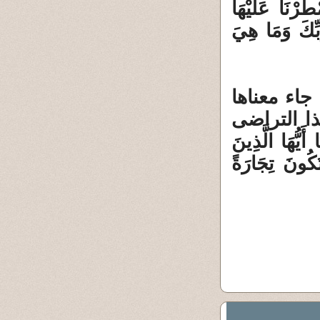
طَرْنَا عَلَيْهَا
َمَةً عِنْدَ رَبِّكَ وَمَا هِيَ
جاء معناها
ا التراضى
َا الَّذِينَ
تَكُونَ تِجَارَةً