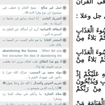
ى القرآن
...
عمل غير صالح
: شيخ الجام ع خطب في
موضوع ابن نوح وقرأ الاية 46...
 جل وعلا :
الشريك الفاسد
: أنا استاذ سابق فى جامعا ت
أمريك ية . بعد...
سُوءَ الْعَذَابِ
البطاقة الائتمانية
: أريد أن أسألك عن الفائ دة
السنو ية التي...
كُمْ بَلاءٌ مِنْ
المنتحر اكتئابا
: ما هو حكم المنت حر المصا ب
بالاك تئاب ...
سُوءَ الْعَذَابِ
abandoning the Sunna
: - When did you
first encounter the idea of abandoning the
كُمْ بَلاءٌ مِنْ
Sunna?...
لا يقع هذا الطلاق
: قلت لخاله مرتي اننا طلقت
مرتي تخويف لها وانا...
 عَلَيْكُمْ إِذْ
مولد سعيد بن المسيب
: جزاك الله خيرا يا
دكتور على جهودك القيم ة ...
 وَيُذَبِّحُونَ
تحريم الخوض والجدال
: { الله جل وعلا يقول(�
 مِنْ رَبِّكُمْ
�أذا رأيت الذين يخوضو ن ...
صلاة الجنازة
: ما رأىكم في صلاه الجنا زه
وشكرا . ...
الْقِيَامَةِ مَنْ
الجواز والزواج.!!
: تقول في إحدى مقالا تك :