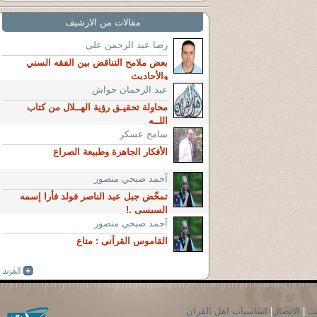
مقالات من الارشيف
رضا عبد الرحمن على
بعض ملامح التناقض بين الفقه السني
والأحاديث
عبد الرحمان حواش
محاولة تحقيـق رؤية الهــلال من كتاب
اللــه
سامح عسكر
الأفكار الجاهزة وطبيعة الصراع
آحمد صبحي منصور
تمخّض جبل عبد الناصر فولد فأرا إسمه
السيسى .!
آحمد صبحي منصور
القاموس القرآنى : متاع
حث
|
الاتصال
|
اساسيات اهل القران