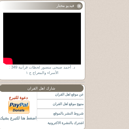
فيديو مختار
د. أحمد صبحى منصور لحظات قرآنية 349 :
الأسراء والمعراج ج ١
شارك اهل القران
عن موقع اهل القران
دعوة للتبرع
منهج موقع اهل القران
شروط النشر بالموقع
اضغط هنا للتبرع بشيك
اشترك بالنشرة الاكترونية