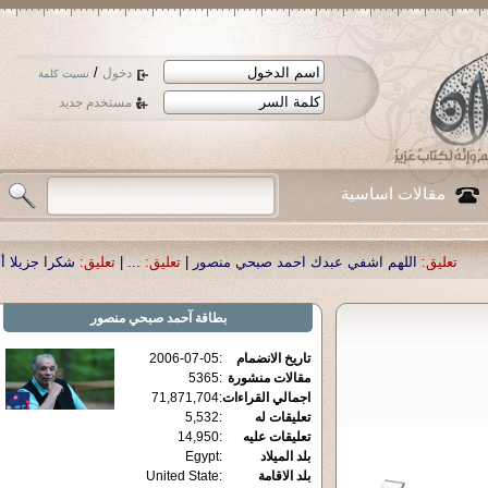
/
دخول
نسيت كلمة
مستخدم جديد
مقالات اساسية
هم اشفي عبدك احمد صبحي منصور
|
تعليق:
...
|
تعليق:
شكرا جزيلا أستاذ حمد الحمد 
بطاقة
آحمد صبحي منصور
تاريخ الانضمام
:
2006-07-05
مقالات منشورة
:
5365
اجمالي القراءات
:
71,871,704
تعليقات له
:
5,532
تعليقات عليه
:
14,950
بلد الميلاد
:
Egypt
بلد الاقامة
:
United State