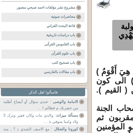
مشروع نشر مؤلفات احمد صبحي منصور
محاضرات صوتية
لبة
قاعة البحث القراني
هْدِي
باب دراسات تاريخية
باب القاموس القرآنى
باب علوم القرآن
باب تصحيح كتب
ي هِيَ أَقْوَمُ )
باب مقالات بالفارسي
) الى كون
( القيم ).
فاسألوا اهل الذكر
الامامة والوصى
: عندى سؤال أو أيضاح أطلبه
حاب الجنة
من حضرتك م فطالم ا ...
مقربون ثم
مسألة ميراث
: والدي مات وكان فقير وترك 3
ولاد وامنا متوفي ة ....
و المؤمنين
كورونا والضلال
: مع الاسف الشدي د ؟ ـ منذ