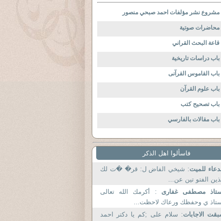
مشروع نشر مؤلفات احمد صبحي منصور
محاضرات صوتية
قاعة البحث القراني
باب دراسات تاريخية
باب القاموس القرآنى
باب علوم القرآن
باب تصحيح كتب
باب مقالات بالفارسي
فاسألوا اهل الذكر
دعاء للميت
: شيخي الفاض ل: قر� �ت لك
ين الفتو تين عن...
ستاذ مصطفى غفارى
: أكرمك الله تعالى
تاذ ي وحفظك ورعاك لاحظت...
قت الاجابات
: سلام علی ;کم یا دکتر احمد