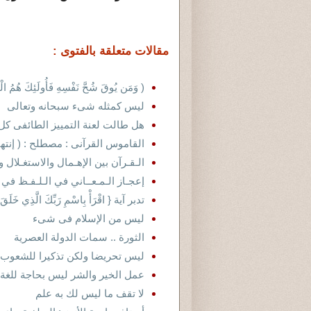
مقالات متعلقة بالفتوى :
( وَمَن يُوقَ شُحَّ نَفْسِهِ فَأُولَئِكَ هُمُ الْ
ليس كمثله شىء سبحانه وتعالى
هل طالت لعنة التمييز الطائفى ك
القاموس القرآنى : مصطلح : ( إنته
الـقـرآن بين الإهـمال والاستغـلال و
إعجـاز الـمـعــاني في الـلـفـظ في الـقـرآني..2..(حـ
تدبر آية { اقْرَأْ بِاسْمِ رَبِّكَ الَّذِي خَلَقَ
ليس من الإسلام فى شىء
الثورة .. سمات الدولة العصرية
ليس تحريضا ولكن تذكيرا للشعوب
عمل الخير والشر ليس بحاجة للغة
لا تقف ما ليس لك به علم