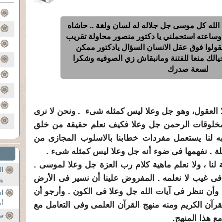
ى الله كل موسى جل جلاله له لسان ولغة .. حاشاه
ساعته استحملني يا دكتور منصور محاولة تقريب
 بيقولوا فوق عقل الانسان السؤال يادكتور ممكن
خيالك منعا للفتنة ومانبقاش زي الصوفيه وشكرا
لسعة صدرك
 ولا العقول، وهو جل وعلا ليس كمثله شىء . ونحن لا نرى
لوقات الرحمن جل وعلا فكيف نعلم حقيقة من خلق
به لنا يستعمل مفردات خطابنا بالاسلوب المجازى من
اكلة . نفهمها فى ضوء أنه جل وعلا ليس كمثله شىء .
 لنا ، ولا نعلم ماهية كلام رب العزة جل وعلا لموسى .
ال
ث فى غيب لا نعلمه . المفروض علينا أن نسير فى الأرض
هذ
 وأن ننظر فى آيات الله جل وعلا فى الكون . وأرجو أن
ا
أس
لقرآن الكريم ومنه منهج القرآن العلمى وفى التعامل مع
سب
ع هذا المنهج.