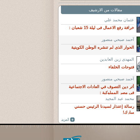
مقالات من الارشيف
عثمان محمد علي
خرافة رفع الاعمال فى ليلة 15 شعبان :
آحمد صبحي منصور
الحوار الذى لم تنشره الوطن الكويتية
المهدى زين العابدين
فتوحات الخلفاء
آحمد صبحي منصور
أثر دين التصوف في العادات الاجتماعية
فى مصر المملوكية :
محمد عبد المجيد
رسالة إعتذار لسيدنا الرئيس حسني
مبارك!