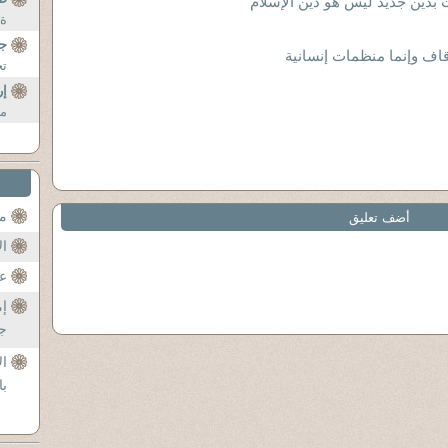
ت بدين جديد ليس هو دين الإسلام
ة 
جن
اف وإنما منظمات إنسانية
تح
إر
مو
مح
أضف تعليق
ال
عن
إم
جل
ال
با