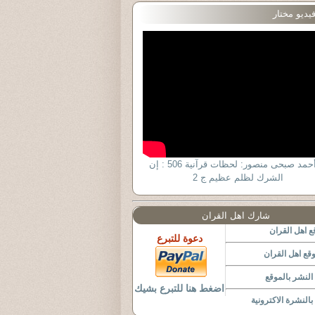
يديو مختار
د. أحمد صبحى منصور: لحظات قرآنية 506 : إن
الشرك لظلم عظيم ج 2
شارك اهل القران
 اهل القران
دعوة للتبرع
قع اهل القران
لنشر بالموقع
اضغط هنا للتبرع بشيك
النشرة الاكترونية