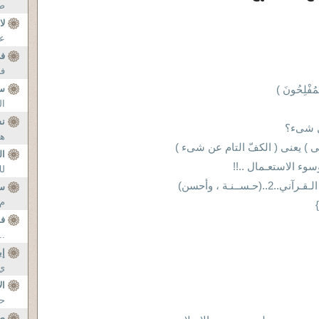
صب
لا
عل
فى
فى
مُفْلِحُونَ )
س
ال
نش
ل شىء؟
هذ
ى ) يعنى ( الكفّ التام عن شىء )
ال
سوء الاستعـمال ..!!
لل
ســنـة ، وأحسن)
س
م 
}
فم
..
إب
ي 
ال
حا
صل