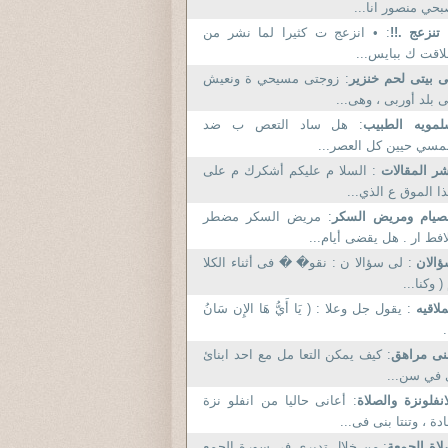
حي منصور انا...
 تنزعج .!!
: • انزعج ت كثيرا لما نشر من
اقت ك ببايس...
 بيتى لحم خنزير
: زوجتى مسيحي ة ونعيش
 بلد أوربى ، وهى...
لمويه الطبيب
: هل ساد التعص ب ضد
مسي حيين كل العصر...
ر المقالات
: السلا م عليكم أشكرك م على
ا الموق ع الذي...
صيام ومريض السكر
: مريض السكر مضطر
افط ار . هل يقضى أيام...
ؤالان
: لى سؤالا ن : نقو� � فى أثناء الكلا
( وكنا...
لاقيه
: يقول جل وعلا : ( يَا أَيُّ هَا الإِن سَانُ
.
نى مراهق
: كيف يمكن التعا مل مع احد ابنائ
في سن...
انفلونزة والصلاة
: أعانى حاليا من انفلو نزة
دة ، وتنتا بنى فى...
اة الجمعة
: من خلال تدبري في سورة الجمع