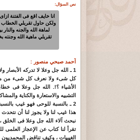
نص السؤال:
انا خايف اقع فى الفتنة ازا
ولكن حاول تقربلي الخطاب و
لماهة الله والجنه والنار
تقربلي ماهية الله وجنته ب
آحمد صبحي منصور :
1 ـ الله جل وعلا لا تدركه الأبصار
كل شىء ولا نعرف كل شىء من مخ
الأشياء ؟!. الله جل وعلا فى خطا
التشبيه والاستعارة والكناية والمش
2 ـ بالنسبة للوحى فهو غيب بالنسبة
هذا غيب لنا ولا يجوز لنا أن نتحد
نبحث آلاء الله جل وعلا فى الخلق ،
تقرأ لنا كتاب عن الإعجاز العلمى ل
الغيبيات ، وكيف تناقض المحمديون م