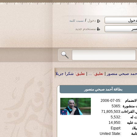
/
دخول
نسيت كلمة
مستخدم جديد
ور
|
تعليق:
...
|
تعليق:
شكرا جزيلا أستاذ حمد الحمد .أكرمكم الله .
|
تعليق:
نسأل الل
بطاقة
آحمد صبحي منصور
الانضمام
:
2006-07-05
ت منشورة
:
5365
 القراءات
:
71,805,503
ت له
:
5,532
ت عليه
:
14,950
يلاد
:
Egypt
قامة
:
United State