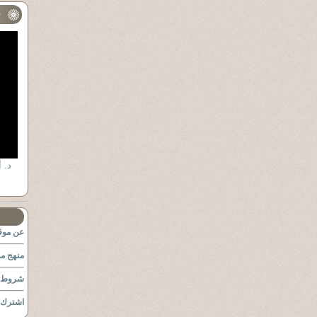
ف
عن موقع
منهج مو
شروط ا
اشترك ب