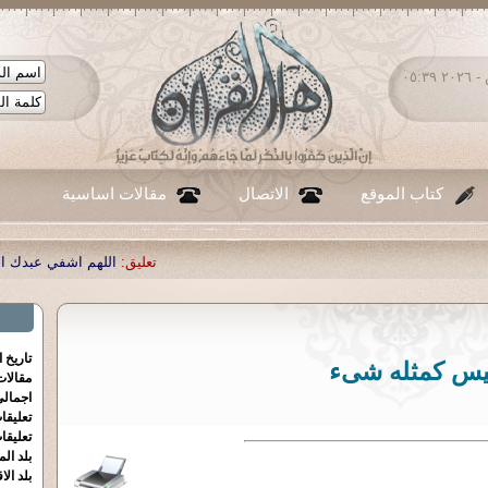
الجمعة ٠٧ - أغسطس - ٢٠٢٦ ٠٥:٣٩
كتاب الموقع
الاتصال
مقالات اساسية
تعليق:
اللهم اشفي عبدك احمد صبحي منص
تاريخ 
يس كمثله شىء
مقالا
اجمالي
تعليقا
تعليقا
بلد الم
بلد الا