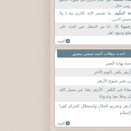
ومن خلال...
ة المأوى
: ما تفسير الاية الكري مة ( ولا
سبن الذين...
حمونا .!!
: ..انا من المطل عين الجدد على
قع ومنهج اهل...
احدث مقالات آحمد صبحي منصور
نة نهاية العمر
أزهر يكفر باليوم الآخر
 تجبر شيوخ الأزهر
عانا في الكفر : الأزهر يصُدّ عن سبيل الله
 وعلا بغيا وعدوانا
أزهر وتحريم الحلال واستحلال الحرام كفرا
لإسلام