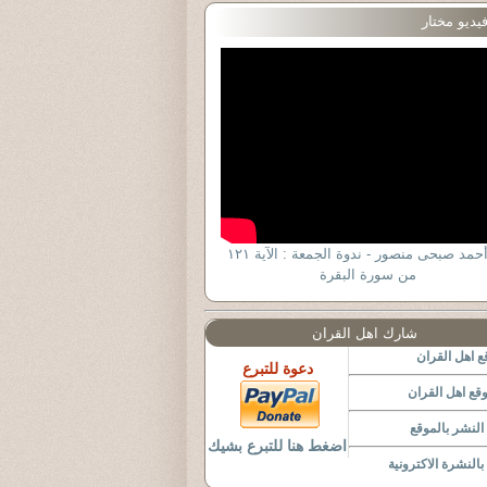
يديو مختار
د . أحمد صبحى منصور - ندوة الجمعة : الآية ١٢١
من سورة البقرة
شارك اهل القران
 اهل القران
دعوة للتبرع
قع اهل القران
لنشر بالموقع
اضغط هنا للتبرع بشيك
النشرة الاكترونية