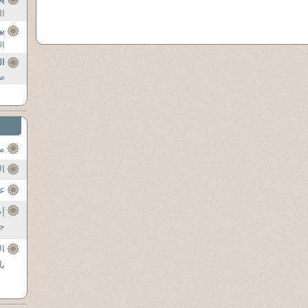
الر
بي
ال
ال
صد
مح
ال
عن
إم
جل
ال
با