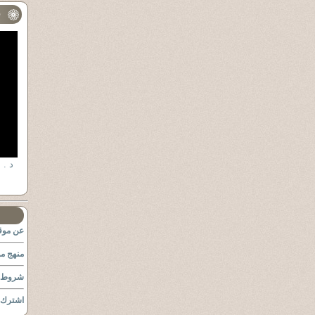
ف
عن موقع
منهج مو
شروط ا
اشترك ب