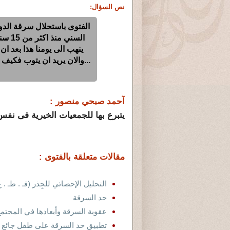
نص السؤال:
الفتوى باستحلال سرقة الدول
السني
ينهب الى يومنا هذا بعد ا
...والان يريد ان يتوب فكيف 
آحمد صبحي منصور :
يتبرع بها للجمعيات الخيرية فى نفس
مقالات متعلقة بالفتوى :
التحليل الإحصائي للجِذر (قـ . طـ . ع
حد السرقة
عقوبة السرقة وأبعادها في المجتمع
تطبيق حد السرقة على طفل جائع م