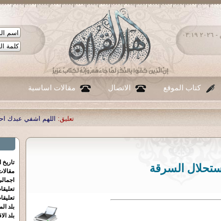
السبت ٠٨ - أغسطس - ٢٠٢٦ ٠٣:١٩
كتاب الموقع
الاتصال
مقالات اساسية
تعليق:
اللهم اشفي عبدك احمد صبحي منصور
|
ت
تاريخ 
ستحلال السرقة
مقالا
اجمالي
تعليقا
تعليقا
بلد الم
بلد الا