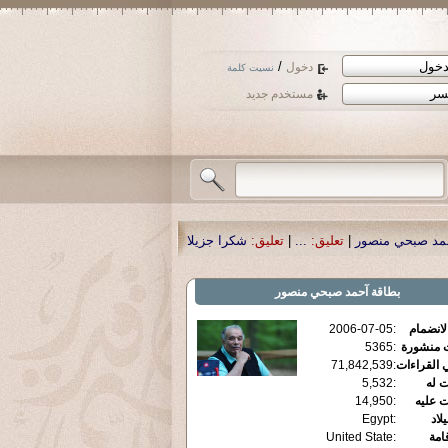
/
دخول
نسيت كلمة
مستخدم جديد
عليق:
...
|
تعليق:
شكرا جزيلا أستاذ حمد الحمد .أكرمكم الله .
|
تعليق:
نسأل الله تع
بطاقة
آحمد صبحي منصور
الانضمام
:
2006-07-05
ت منشورة
:
5365
 القراءات
:
71,842,539
ت له
:
5,532
ت عليه
:
14,950
يلاد
:
Egypt
قامة
:
United State