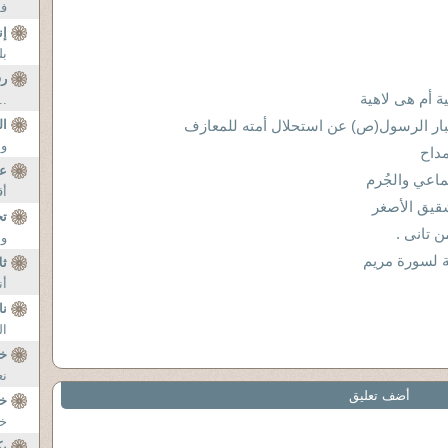
فق
إن
بل
رف
ة أم هى لاهية
..
خبار الرسول(ص) عن استحلال أمته للمعازف
ال
وم
داح
عن
اعي والجُرم
أق
تخ
 تانى .
وا
 لسورة مريم
ثل
أن
ن
ال
خ
نع
أضف تعليق
خ
خص
يك