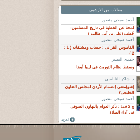
مقالات من الارشيف
آحمد صبحي منصور
لمحة عن الخطبة فى تاريخ المسلمين:
خُطب (على بن أبى طالب )
آحمد صبحي منصور
القاموس القرآنى : حساب ومشتقاته ( 1 :
2 )
حمدى البصير
وسقط نظام التوريث فى ليبيا أيضا
د. شاكر النابلسي
(شو)معنى إنضمام الأردن لمجلس التعاون
الخليجى؟
آحمد صبحي منصور
ج 2 ف1 : تأثر العوام بالتهاون الصوفى
فى أداء الصلاة