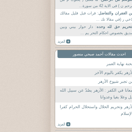
حم ن ) فى الاية 42 من سورة...
ن الغفران والتفاضل
: قرات قبل قليل مقالك
اخي ر (في مقالا تك ...
تحريم حق لله وحده
: دار حوار بيني وبين
يق بخصوص احكام التحر يم ...
احدث مقالات آحمد صبحي منصور
نة نهاية العمر
أزهر يكفر باليوم الآخر
 تجبر شيوخ الأزهر
عانا في الكفر : الأزهر يصُدّ عن سبيل الله
 وعلا بغيا وعدوانا
أزهر وتحريم الحلال واستحلال الحرام كفرا
لإسلام