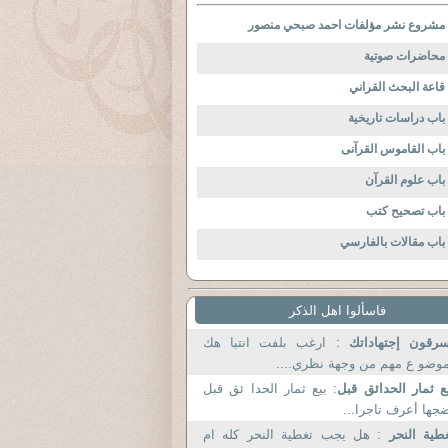
مشروع نشر مؤلفات احمد صبحي منصور
محاضرات صوتية
قاعة البحث القراني
باب دراسات تاريخية
باب القاموس القرآنى
باب علوم القرآن
باب تصحيح كتب
باب مقالات بالفارسي
فاسألوا اهل الذكر
سرقون إجتهاداتك
: ارغب بلفت انتبا هك
وضو ع مهم من وجهة نظري....
ع ثمار الحدائق قبل
: بيع ثمار الحدا ئق قبل
جها أعرف تاجرا...
طية النحر
: هل يجب تغطية النحر كله ام