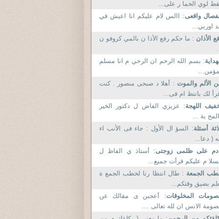
ط لوي الخما ر على...
فصال واقعى
: االس لام عليكم انا اعيش في
د اوربي...
ع الأذان
: ما حكم رفع الأذا ن بالمي كروفو ن
.
هداية
: بسم الله الرحم ان الرحي م انا مسلم
ؤمن...
 الألم والموت
: أهلا د صبحى منصور . كنت
رأ لك بانتظ ام فى...
فيف اللهجة
: عزيزي الفاض ل دكتور الخير
لمح بة ...
اثة أسئلة
: السؤ ال الأول : جاء فى الأنب اء
ه ( دعا...
ادم على ظلمى زوجتى
: أستاذ ي الفاظ ل
سلا م عليكم قرأت جميع...
طب الجمعة
: طال انتظا رنا لخطب الجمع ة
لم بضيق وقتكم...
صومات المخلوقات
: أعجبن ى مقالك عن
ومة الانس ان لله تعالى ....
لؤئكم من الرحمن
: ما معنى ( يكلؤك م من