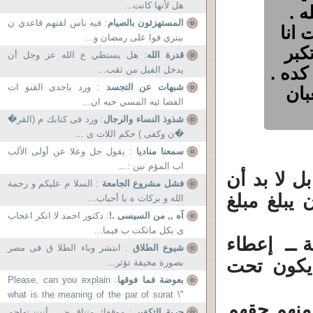
هل لأنها كانت...
كله .
المستهزئون بالصيام
: فيه ناس لقتهم قاعدي ن
 انا
بيتري قوا على رمضان و...
كبر
قدرة الله
: هل يستطي ع الله عز وجل أن
ده .
يدخل الفيل من ثقب...
شبهات عن التجسد
: ورد باحدى القنو ات
بان
الفضا ئيه المسي حيه ان...
شذوذ النساء والرجال
: ورد فى كتابك م (القر�
�ن وكفى ) حكم اللات ى ...
سمعنا مناديا
: يقول جل وعلا عن أولى الألب
اب المؤم نين :...
ل لا بد أن
فشل مشروع الجامعة
: السلا م عليكم و رحمة
يبلغ مبلغ
الله و بركات ه يا أحباب...
آه ,, من السيسى .!
: دكتور احمد لا انكر اعجاب
ى بكل ماتكت ب فيما...
ية ــ إعطاء
شيوع الطلاق
: انتشر وباء الطلا ق فى مصر
 يكون تحت
بصورة مخيفة تؤثر...
بعوضة فما فوقها
: Please, can you explain
what is the meaning of the par of surat \"
 منهم حقهم
albakarah\ " which...
حرية التكفير
: موقفك متناق ض . أنت تهاجم