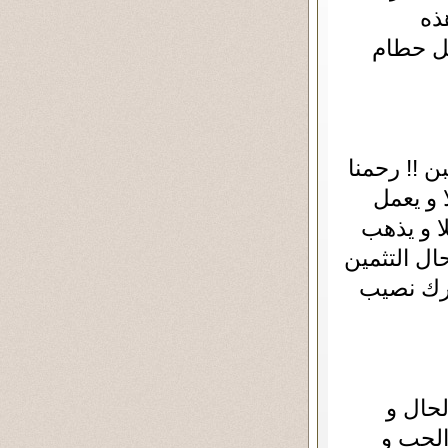
ذه
جل حطام
ن !! رحمنا
 و يعمل
ا و يذهب
حال التثمين
ترك نصيب
لحال و
الحب و