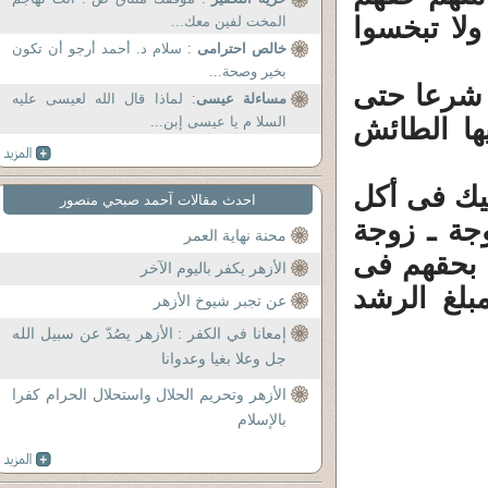
لا تبخسوا
المخت لفين معك...
خالص احترامى
: سلام د. أحمد أرجو أن تكون
بخير وصحة...
ز شرعا حتى
مساءلة عيسى
: لماذا قال الله لعيسى عليه
يها الطائش
السلا م يا عيسى إبن...
يك فى أكل
احدث مقالات آحمد صبحي منصور
وجة ـ زوجة
محنة نهاية العمر
ظ بحقهم فى
الأزهر يكفر باليوم الآخر
بلغ الرشد
عن تجبر شيوخ الأزهر
إمعانا في الكفر : الأزهر يصُدّ عن سبيل الله
جل وعلا بغيا وعدوانا
الأزهر وتحريم الحلال واستحلال الحرام كفرا
بالإسلام