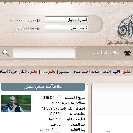
/
دخول
نسيت كلمة
مستخدم جديد
مقالات اساسية
دك احمد صبحي منصور
|
تعليق:
...
|
تعليق:
شكرا جزيلا أستاذ حمد الحمد .أكرمكم الل
بطاقة
آحمد صبحي منصور
تاريخ الانضمام
:
2006-07-05
مقالات منشورة
:
5365
اجمالي القراءات
:
71,859,878
تعليقات له
:
5,532
تعليقات عليه
:
14,950
بلد الميلاد
:
Egypt
بلد الاقامة
:
United State