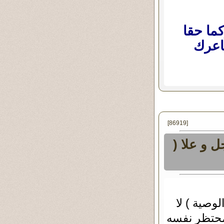
ما حقا
اعرك
[86919]
 و علا (
وصية ) لا
محتظر نفسه