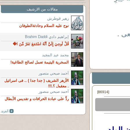
مقالات من الارشيف
زهير قوطرش
نوح عليه السلام وحادثةالطوفان
عى .
إبراهيم دادي Brahim Daddi
قُلْ أُوحِيَ إِلَيَّ أَنَّهُ اسْتَمَعَ نَفَرٌ مِّنَ ا�
محمد عبد المجيد
السخرية اليتيمة تعمل لصالح الطاغية!
آحمد صبحي منصور
الأزهر الشريف ( جدا جدا ) .. فى اسرائيل
. معقول ؟.!!!
آحمد صبحي منصور
[86914]
ردُّ على عبادة الخرافات و تقديس الأبطال