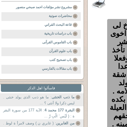
مشروع نشر مؤلفات احمد صبحي منصور
محاضرات صوتية
خ لى
قاعة البحث القراني
 اخوى
باب دراسات تاريخية
 عشر
باب القاموس القرآنى
تأخذ
باب علوم القرآن
فعلا
باب تصحيح كتب
دا
باب مقالات بالفارسي
 شقة
لد
فاسألوا اهل الذكر
مه .
بكده
ما ذنب الخنثى
: ما هو ذنب الذى يولد خنثى .
ليس ذكرا ولا أنثى ؟ ...
لعيلة
البقرة 177 محمد 4
: الآية 177 من سورة البقر
قهم
ة : ( لَيْس َ الْبِ رَّ ...
نه .
من الغابرين
: ( غابري ن ) وصف لامرأ ة لوط .