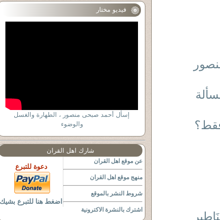
فيديو مختار
منصور
سألة
إسأل أحمد صبحى منصور ، الطهارة والغسل
فقط؟
والوضوء
شارك اهل القران
عن موقع اهل القران
دعوة للتبرع
منهج موقع اهل القران
شروط النشر بالموقع
اضغط هنا للتبرع بشيك
اشترك بالنشرة الاكترونية
نَاطِيرِ