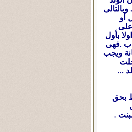
 الولد
وبالتالى
 أو
على
ولا بأول
ب .فهى
انة ويجب
خلت
 ...
اظ بحق
بنت .