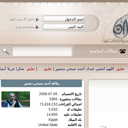
/
دخول
نسيت كلمة
مستخدم جديد
مقالات اساسية
 اشفي عبدك احمد صبحي منصور
|
تعليق:
...
|
تعليق:
شكرا جزيلا أستاذ حمد الحمد .أ
بطاقة
آحمد صبحي منصور
تاريخ الانضمام
:
2006-07-05
مقالات منشورة
:
5365
اجمالي القراءات
:
71,816,210
تعليقات له
:
5,532
تعليقات عليه
:
14,950
بلد الميلاد
:
Egypt
بلد الاقامة
:
United State