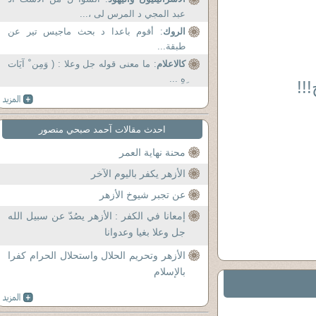
عبد المجي د المرس لى ،...
الروك
: أقوم باعدا د بحث ماجيس تير عن
طبقة...
كالاعلام
: ما معنى قوله جل وعلا : ( وَمِن ْ آيَات
ِهِ ...
!!
احدث مقالات آحمد صبحي منصور
محنة نهاية العمر
الأزهر يكفر باليوم الآخر
عن تجبر شيوخ الأزهر
إمعانا في الكفر : الأزهر يصُدّ عن سبيل الله
جل وعلا بغيا وعدوانا
الأزهر وتحريم الحلال واستحلال الحرام كفرا
بالإسلام