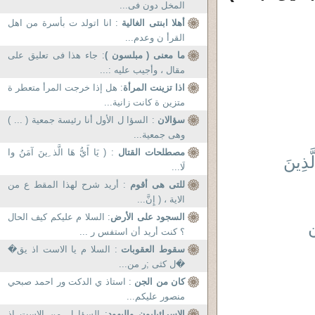
المخل دون فى...
أهلا ابنتى الغالية
: انا اتولد ت بأسرة من اهل
القرأ ن وعدم...
ما معنى ( مبلسون )
: جاء هذا فى تعليق على
مقال ، وأجيب عليه :...
اذا تزينت المرأة
: هل إذا خرجت المرأ متعطر ة
متزين ة كانت زانية...
سؤالان
: السؤا ل الأول أنا رئيسة جمعية ( ... )
وهى جمعية...
مصطلحات القتال
: ( يَا أَيُّ هَا الَّذ ِينَ آمَنُ وا
ذِينَ
لَا...
للتى هى أقوم
: أريد شرح لهذا المقط ع من
الاية ، ( إِنَّ...
السجود على الأرض
: السلا م عليكم كيف الحال
؟ كنت أريد أن استفس ر ...
سقوط العقوبات
: السلا م یا الاست اذ یق�
�ل کثی ;ر من...
كان من الجن
: استاذ ي الدكت ور احمد صبحي
منصور عليكم...
الاسرائيليون واليهود
: السؤا ل من الاست اذ