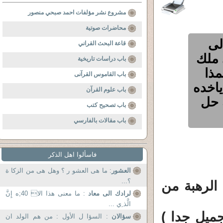
مشروع نشر مؤلفات احمد صبحي منصور
محاضرات صوتية
لى
قاعة البحث القراني
 ملك
باب دراسات تاريخية
مذا
باب القاموس القرآنى
اخده
باب علوم القرآن
 حل
باب تصحيح كتب
باب مقالات بالفارسي
فاسألوا اهل الذكر
العشور
: ما هى العشو ر ؟ وهل هى من الزكا ة
؟...
 الرهبة من
لرادك الى معاد
: ما معنى هذا الا 40;ه إِنَّ
الَّذ ِي ...
ميل جدا )
سؤالان
: السؤا ل الأول : من هم الولد ان