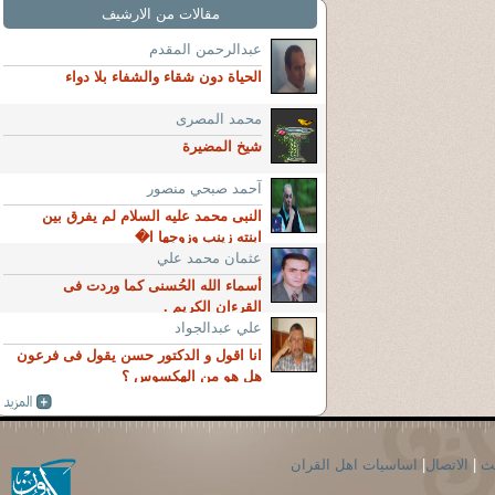
مقالات من الارشيف
عبدالرحمن المقدم
الحياة دون شقاء والشفاء بلا دواء
محمد المصرى
شيخ المضيرة
آحمد صبحي منصور
النبى محمد عليه السلام لم يفرق بين
ابنته زينب وزوجها ا�
عثمان محمد علي
أسماء الله الحُسنى كما وردت فى
القرءان الكريم .
علي عبدالجواد
انا اقول و الدكتور حسن يقول فى فرعون
هل هو من الهكسوس ؟
حث
|
الاتصال
|
اساسيات اهل القران