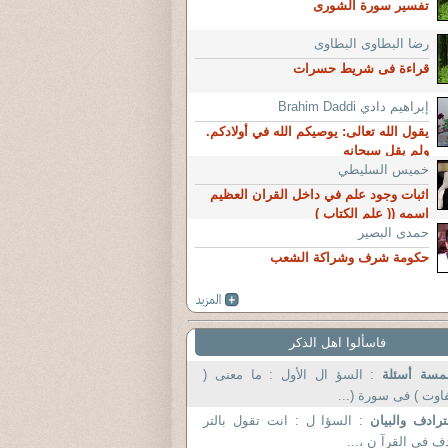
تفسير سورة الشورى
رضا البطاوى البطاوى
قراءة فى شريط حسرات
إبراهيم دادي Brahim Daddi
يقول الله تعالى: يوصيكم الله في أولادكم.
ولم يقل سبحانه
خميس السليطي
اثبات وجود علم في داخل القران العظيم
اسمه (( علم الكتاب )
حمدى البصير
حكومة شرف وشراكة الشعب
فاسألوا اهل الذكر
مسة أسئلة
: السؤ ال الأول : ما معنى (
اوت ) فى سورة (...
ترادف والبيان
: السؤا ل : انت تقول بالتر
ف فى القرآ ن ،...