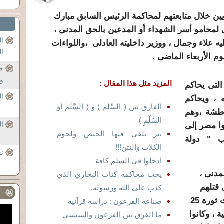
ريين خلال متابعتهم لمحاكمة الرئيس السابق مبارك
 لمحامو أسر الشهداء أو المدعين بالحق المدنى ،
ال
 علاء وجمال ، ووزير داخليته العادلى ،واللواءات
ال
م الأربعاء الماضى .
حف
وال
المزيد مثل هذا المقال :
التى يحاكم
ا
 ، ويحاكم
الفارق بين ( السِّلم ) و ( السَّلَمَ أو
باطشة ،وهم
السَّلْمِ )
ال
وا مصر إلى
بئر تلقى فيها الحيض ولحوم
ب " دولة
الكلاب والنتن!!!
نع
ادخلوا في السلم كافة
مدنى ،
يجب محاكمة كتاب البخاري الذي
 قتلهم
كذب على الله ورسوله.
ف
العادلى ورجاله بدم بارد خلال أحداث ثورة 25
صناعة الفرعون : دراسة قرآنية
 ، وكانوا
ما الفرق بين الفرعون والسيسي