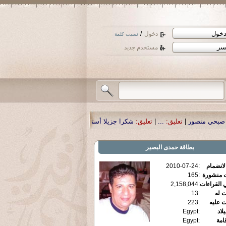
/
دخول
نسيت كلمة
مستخدم جديد
..
|
تعليق:
شكرا جزيلا أستاذ حمد الحمد .أكرمكم الله .
|
تعليق:
نسأل الله تعالى أن 
بطاقة
حمدى البصير
الانضمام
:
2010-07-24
ت منشورة
:
165
 القراءات
:
2,158,044
ت له
:
13
ت عليه
:
223
يلاد
:
Egypt
قامة
:
Egypt