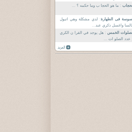
لحجاب
: ما هو الحجا ب وما حكمه ؟ ...
سوسة فى الطهارة
: لدي مشكلة وهي اتبول
لسا واغسل ذكري عند...
لصلوات الخمس
: هل يوجد في القرا ن الكري
عدد الصلو ات ...