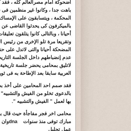
أضحوكة امام مصرالعالم كله ، فقد ك
باهت جدا ، وكانوا غير منظمين فى 
المحكمة ، ويتسابقون على الإمساك
بالميكرفون كى يحدثوا القاضى عن 
أحيانا ، وبالتالى كانوا يتلقون تعليق
وتقريعا مرة تلو الإخرى من رئيس ا
المضحكة أحيانا والتى لاتدل على حن
عدم إنضباطهم داخل الجلسة التاريخ
لاتليق بمحامى يحضر جلسة تاريخية
العربية سابقا بعد الإطاحة به فى ثور
فقد صمم احد المحامين على أخذ بص
بالدعوى تخلو من الفيش والتشبيه"
بها لعمل " الفيش والتشبيه ".
محامى اخر فجر مفاجأة حيث قال بب
مبارك توفى منذ سنوات
dna
وان 
عمل تحليل