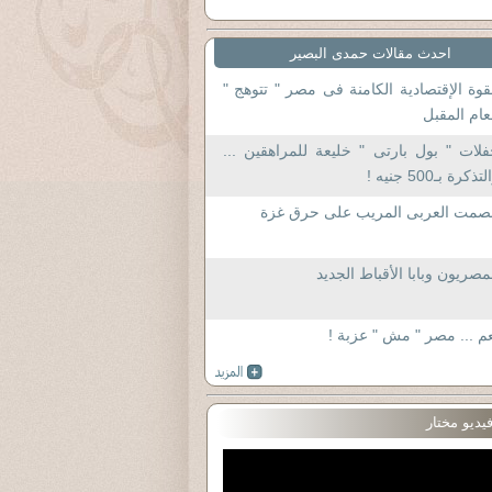
احدث مقالات حمدى البصير
قوة الإقتصادية الكامنة فى مصر " تتوهج "
عام المقبل
لات " بول بارتى " خليعة للمراهقين ...
تذكرة بـ500 جنيه !
لصمت العربى المريب على حرق غزة
مصريون وبابا الأقباط الجديد
م ... مصر " مش " عزبة !
يديو مختار