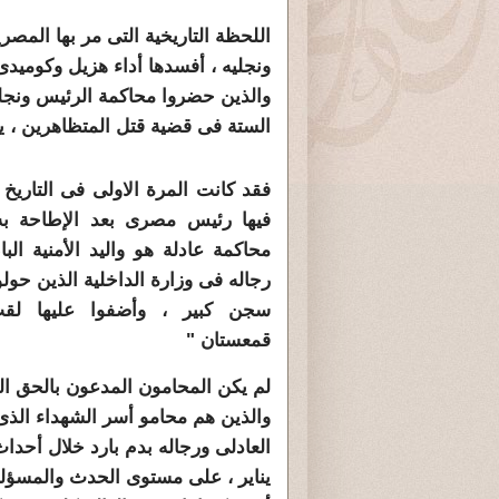
اللحظة التاريخية التى مر بها المص
ونجليه ، أفسدها أداء هزيل وكوميدى
والذين حضروا محاكمة الرئيس ونجليه
الستة فى قضية قتل المتظاهرين ، يو
فقد كانت المرة الاولى فى التاريخ 
فيها رئيس مصرى بعد الإطاحة به
محاكمة عادلة هو واليد الأمنية ال
رجاله فى وزارة الداخلية الذين حول
سجن كبير ، وأضفوا عليها لق
قمعستان "
لم يكن المحامون المدعون بالحق ال
والذين هم محامو أسر الشهداء الذى
يناير ، على مستوى الحدث والمسؤلية