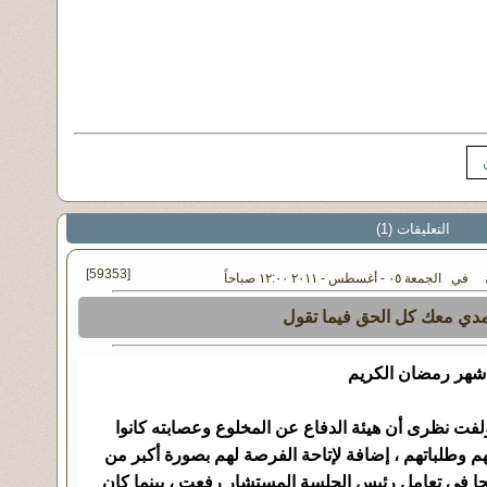
التعليقات (1)
[59353]
في الجمعة ٠٥ - أغسطس - ٢٠١١ ١٢:٠٠ صباحاً
مدي معك كل الحق فيما تقول
 شهر رمضان الكريم
ولفت نظرى أن هيئة الدفاع عن المخلوع وعصابته كانوا
هم وطلباتهم ، إضافة لإتاحة الفرصة لهم بصورة أكبر من
حا في تعامل رئيس الجلسة المستشار رفعت ، بينما كان