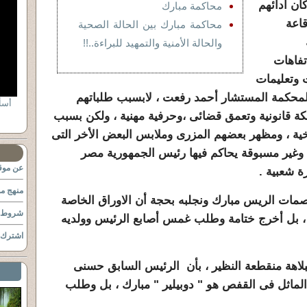
ان ادائهم
محاكمة مبارك
قاعة
محاكمة مبارك بين الحالة الصحية
والحالة الأمنية والتمهيد للبراءة..!!
تفاهات
ات وتعليمات
لمحكمة المستشار أحمد رفعت ، لابسبب طلباتهم
أسأ
كة قانونية وتعمق قضائى ،وحرفية مهنية ، ولكن بسبب
ية ، ومظهر بعضهم المزرى وملابس البعض الأخر التى
 وغير مسبوقة يحاكم فيها رئيس الجمهورية مصر
عن موقع
ة شعبية .
منهج مو
مات الريس مبارك ونجلبه بحجة أن الاوراق الخاصة
شروط ا
 ، بل أخرج ختامة وطلب غمس أصابع الرئيس وولديه
اشترك ب
لاهة منقطعة النظير ، بأن الرئيس السابق حسنى
الماثل فى القفص هو " دوبيلير " مبارك ، بل وطلب