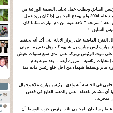
يس السابق ويطلب عمل تحليل البصمة الوراثية من
اجل إثبات ان المخلوع مبارك مات منذ عام 2004 ولم يوضح المحامى إذا كان يريد عمل
 معه " سرنجة " لاخذ عينة من دم مبارك، مثلما كان
يس السابق .!
لفترة الماضية على إبراز الادلة التى أكد أنه يحتفظ
ق مبارك ليس مبارك بل شبيهه ؟ ، وهل ضميره المهنى
 على موت الرئيس ويتركنا على مدى سبع سنوات نعيش
تخابات رئاسية – مزورة أيضا - بعد موته بعام
ورة يناير ويسقط شهداء من اجل خلع رئيس مات منذ
محامى فى الجلسة أنه ولدى الرئيس مبارك علاء وجمال
بديا أى مشاعر للعطف على والدهما القابع فى قفص
خ
ى متحرك .
تف
ال
هم عصام سلطان المحامى نائب رئيس حزب الوسط أن
اد