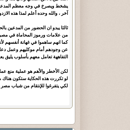
يشخط ويصرخ في وجه معظم المدعين 
آخر ، والله وحده أعلم لمذا هذه الاز
ثالثا يبدو ان الحضور من المدعين ب
من علامات ورموز المحاماة في مصر و
كما انهم ساهموا في غهانة أنفسهم لأ
عن وجودهم أمام موكليهم وعمل دعاي
التفاههة تعامل معهم بأسلوب يليق بع
لكن الأخطر والأهم هو عملية منع عما
لو تكررت هذه الحكاية ستكون هناك م
لكي يتفرغوا للإنتقام من شباب مصر 