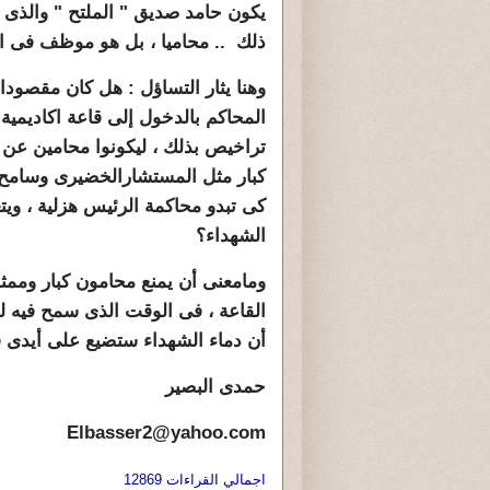
يكون حامد صديق " الملتح " والذى 
ذلك .. محاميا ، بل هو موظف فى ا
وهنا يثار التساؤل : هل كان مقصود
المحاكم بالدخول إلى قاعة اكاديمي
تراخيص بذلك ، ليكونوا محامين عن 
كى تبدو محاكمة الرئيس هزلية ، و
الشهداء؟
ومامعنى أن يمنع محامون كبار وم
القاعة ، فى الوقت الذى سمح فيه ل
أن دماء الشهداء ستضيع على أيدى قل
حمدى البصير
Elbasser2@yahoo.com
اجمالي القراءات 12869