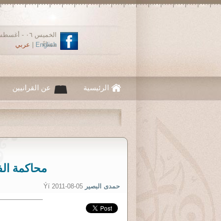
مساءً
English
|
عربي
الرئيسية
عن القرانيين
محاكمة الف
حمدى البصير
Ýí 2011-08-05