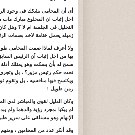
أى أن المحامى يشكك فى وجود الرئ
التحليل فى الجلسة ام لا ؟ وهل كان
زميله يحمل ختامة لاخذ بصمات الرئ
ولا أعرف لماذا صمت المحامى طوال ا
بها من اجل إثبات أن الرئيس الساب
سمح له بأن يسكت وهو يمتلك أدلة
تحت حكم رئيس مزور؟ ، بل وتجرى إن
ويكتسح فيها منافسيه ، بل وتقوم ث
زمن طويل !
وكان الدليل لقوى والمباشر لدى ال
لم يبكيا بمجرد رؤية والدهما ولم ي
الإتهام وهو مستلقى على سرير طب
وقد أنكر عدد من المحامين ، ومن