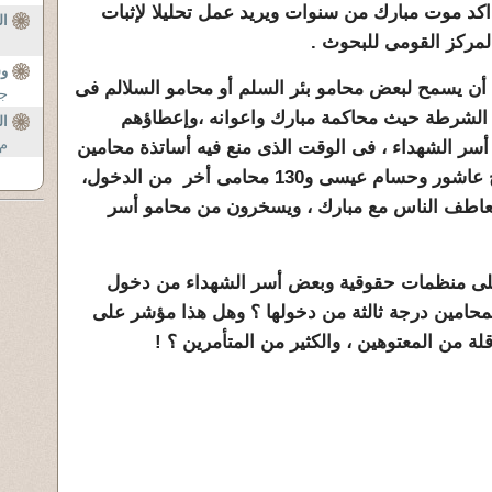
اكد موت مبارك من سنوات ويريد عمل تحليلا لإثبات
ا
لمركز القومى للبحوث .
و
ا أن يسمح لبعض محامو بئر السلم أو محامو السلالم فى
جا
ة الشرطة حيث محاكمة مبارك واعوانه ،وإعطاؤهم
ا
م 
أسر الشهداء ، فى الوقت الذى منع فيه أساتذة محامين
كبار مثل المستشارالخضيرى وسامح عاشور وحسام عيسى و130 محامى أخر من الدخول،
يتعاطف الناس مع مبارك ، ويسخرون من محامو أسر
مثلى منظمات حقوقية وبعض أسر الشهداء من دخول
محامين درجة ثالثة من دخولها ؟ وهل هذا مؤشر على
ة من المعتوهين ، والكثير من المتأمرين ؟ !