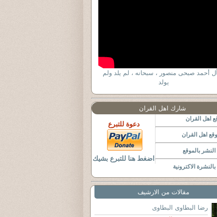
ل أحمد صبحى منصور ، سبحانه ، لم يلد ولم
يولد
شارك اهل القران
 اهل القران
دعوة للتبرع
قع اهل القران
لنشر بالموقع
اضغط هنا للتبرع بشيك
النشرة الاكترونية
مقالات من الارشيف
رضا البطاوى البطاوى