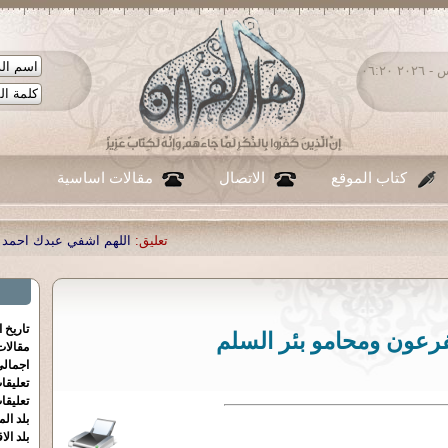
الخميس ٠٦ - أغسطس - ٢٠٢٦ ٠٦:٢٠
كتاب الموقع
الاتصال
مقالات اساسية
تعليق:
اللهم اشفي عبدك احمد صبحي منصور
|
تعليق:
.
تاريخ 
رعون ومحامو بئر السلم
مقالا
اجمالي
تعليقا
تعليقا
بلد الم
بلد الا