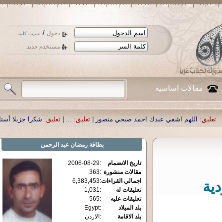
/
دخول
نسيت كلمة
مستخدم جديد
مقالات اساسية
عبدك احمد صبحي منصور
|
تعليق:
...
|
تعليق:
شكرا جزيلا أستاذ حمد الحمد .أكرمكم ا
بطاقة
رمضان عبد الرحمن
تاريخ الانضمام
:
2006-08-29
مقالات منشورة
:
363
اجمالي القراءات
:
6,383,453
دية
تعليقات له
:
1,031
تعليقات عليه
:
565
بلد الميلاد
:
Egypt
بلد الاقامة
:
الاردن