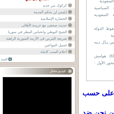
 السعودية
كركوك من جديد
السياسية
إبليس لن يحكم المدينة
ة السعودية
الحضارة الإسلامية
حديث صحفى مع جريدة الأهالى
قوط الدولة
الشيخ البوطي وانحباس المطر في سوريا
ية
شريعة التترس فى الأزمة السورية الراهنة
من بـدّل دينه
غسيل المواعين
أحلام الست كاملة
اللطائف القرآنية (61) هوامش
حور الأول :
فيديو مختار
ة على حسب
كن نحن ضد