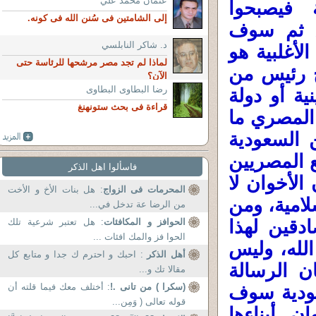
عثمان محمد علي
ة فيصبحوا
إلى الشامتين فى سُنن الله فى كونه.
ن ثم سوف
د. شاكر النابلسي
لأغلبية هو
لماذا لم تجد مصر مرشحها للرئاسة حتى
ح رئيس من
الآن؟
رضا البطاوى البطاوى
ة أو دولة
قراءة فى بحث ستونهنغ
 المصري ما
 السعودية
 المصريين
فاسألوا اهل الذكر
الأخوان لا
المحرمات فى الزواج
: هل بنات الأخ و الأخت
لامية، ومن
من الرضا عة تدخل في...
الحوافز و المكافئات
: هل تعتبر شرعية تلك
دقين لهذا
الحوا فز والمك افئات ...
لله، وليس
أهل الذكر
: احبك و احترم ك جدا و متابع كل
 الرسالة
مقالا تك و...
(سكرا ) من تانى .!
: أختلف معك فيما قلته أن
عودية سوف
قوله تعالى ( وَمِن...
ان أبناءها