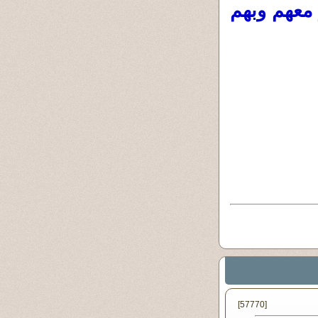
 معهم وبهم
[57770]