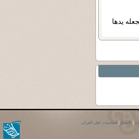
عله يدها
حث
|
الاتصال
|
اساسيات اهل القران