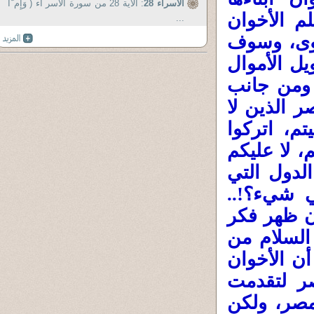
الاسراء 28
: الآية 28 من سورة الاسر اء ( وَإِم َّا
م الأخوان
...
قوى، وسوف
يل الأموال
ومن جانب
 الذين لا
تم، اتركوا
 لا عليكم
لدول التي
ي شيء؟!..
ن ظهر فكر
السلام من
ن الأخوان
ر لتقدمت
مصر، ولكن