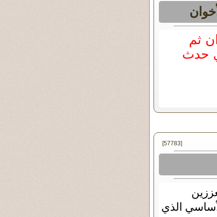
خوان
ن ثم
ي حدث
[57783]
ززين
لأساسي الذي