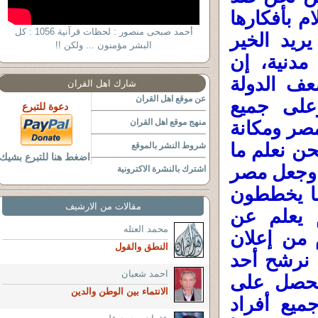
م بأفكارها
أحمد صبحى منصور : لحظات قرآنية 1056 : كل
يد الخير
البشر مؤمنون ... ولكن !!
مدنية، إن
عف الدولة
شارك اهل القران
عن موقع اهل القران
على جميع
دعوة للتبرع
منهج موقع اهل القران
مصر ومكانة
حن نعلم ما
شروط النشر بالموقع
اضغط هنا للتبرع بشيك
 وجعل مصر
اشترك بالنشرة الاكترونية
 ما يخططون
مقالات من الارشيف
 يعلم عن
محمد العتله
 من إعلان
النطق والقول
 نرشح أحد
احمد شعبان
 نحصل على
الانتماء بين الوطن والدين
يع أفراد