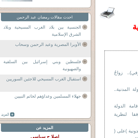
احدث مقالات رمضان عبد الرحمن
ة
الجنسية بين بلاد الغرب المسيحية وبلاد
الشرق الإسلامية
الأوبرا المصرية وعبد الرحمن وسحاب
فلسطين وبني إسرائيل بين السلفية
والصهيونية
في).. زواجٌ
استقبال الغرب المسيحي للاجئين السوريين
لة المدنية..
جهلاء المسلمين وعداؤهم لخاتم النبيين
مة الدولة
فقا لنظرية
المزيد عن
ونية )على (
اصلا ح سياسي