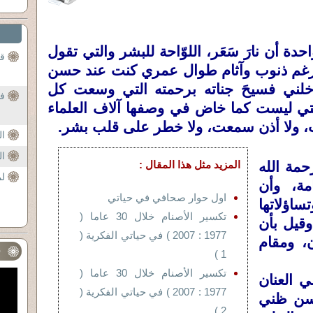
دة أن نارَ سَعَر، اللوّاحة للبشر والتي تقول
قا
رغم ذنوب وآثام طوال عمري كنت عند حسن
لني فسيحَ جناته برحمته التي وسعت كل
فا
ي ليست كما خاض في وصفها آلاف العلماء
رأت، ولا أذن سمعت، ولا خطر على قلب بشر.
ا
ا
مة الله
المزيد مثل هذا المقال :
لم
مة، وأن
اول حوار صحافي في حياتي
ساؤلاتها
تكسير الأصنام خلال 30 عاما (
وقيل بأن
1977 : 2007 ) في حياتي الفكرية (
، ومقام
ف
1 )
تكسير الأصنام خلال 30 عاما (
ي العنان
1977 : 2007 ) في حياتي الفكرية (
حسن ظني
2 )