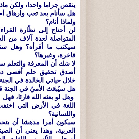
ينقص جراما واحدا، ولكن ماذا
هل سأنام بعد تعب وارهاق أم
ولماذا أنام؟
لن أحتاج إلى نظّارة القرا
المتواصلة لعدة آلاف من ا
سيكتب ما أقرأه؟ وهل ستك
فاخرة، وغيرها؟
لا شك أن المعرفة والتعلم ست
أصدق تحقيق حلم أقصى درج
خلال حياتي الخالدة في الجنة
هل سيُبعَث الأميّ في الجنة قا
وهل لو بعثه الله قارئا، فهل
اللغة في الأرض التي اختفت
واللسانية؟
سيكون أمرا مدهشا أن يتحد
العربية، وهذا يعني أن الصينيي