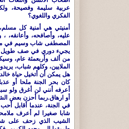
أصحاب الألسن واللغات الع
عربية سليمة وفصيحة، ول
الفكري واللغوي؟
أمنيتي هي أمنية كل مسلم، 
عليه، وأصافحه، وأعانقه، ، 
المصطفى شاب وسيم في مثل 
يجيء دوري في صف طويل من 
من ألف وأربعمئة عام، وسيك
الملايين، وكلهم شباب، يريدون
هل يمكن أن أتخيل حياة خالدة
كان بحر الجنة ملحا أو عذبا
أعرفه أنني لن أغرق ولو سبح
أو ارهاق.ربما أحزن بعض الش
في الجنة، عندما أقابل أحب
شابا صغيرا لم أعرف ملامح
الشيب الذي زحف على شعر
طريقها إلى وجهه الكريم، ف