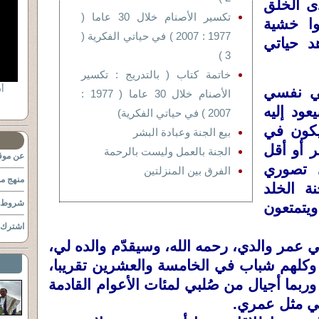
دى الخلق
تكسير الأصنام خلال 30 عاما (
وا خشية
1977 : 2007 ) في حياتي الفكرية (
د حياتي
3 )
خاتمة كتاب ( بالتدريج : تكسير
أ
ي نفسي
الأصنام خلال 30 عاما ( 1977 :
ود إليه
2007 ) في حياتي الفكرية)
يكون في
بيع الجنة وعبادة البشر
 أو أقل
الجنة بالعمل وليست بالرحمة
عن موقع
ي تصوري
الفرق بين المنزلتين
منهج مو
ة الخلد
شروط ا
تمتعون
اشترك ب
 عمر والدي، رحمه الله، وسيقدّم والده لي،
 وكلهم شباب في الخامسة والعشرين تقريبا،
ربما أجيال من صُلبي لمئات الأعوام القادمة
ي مثل عمري.