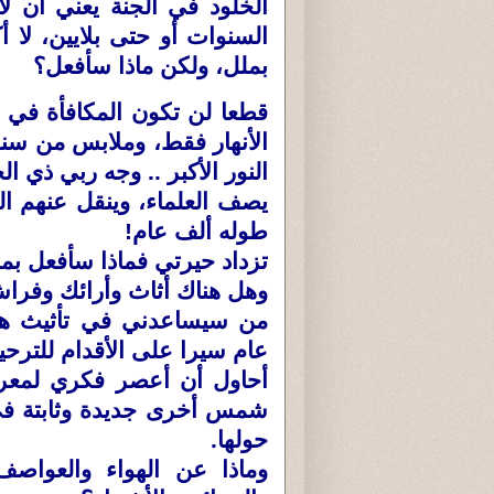
الخلود في الجنة يعني أن ل
السنوات أو حتى بلايين، لا 
بملل، ولكن ماذا سأفعل؟
قطعا لن تكون المكافأة في 
الأنهار فقط، وملابس من سند
النور الأكبر .. وجه ربي ذي ال
يصف العلماء، وينقل عنهم ال
طوله ألف عام!
تزداد حيرتي فماذا سأفعل بم
وهل هناك أثاث وأرائك وفراش
من سيساعدني في تأثيث هذا
عام سيرا على الأقدام للترح
أحاول أن أعصر فكري لمعرف
شمس أخرى جديدة وثابتة في 
حولها.
وماذا عن الهواء والعواصف