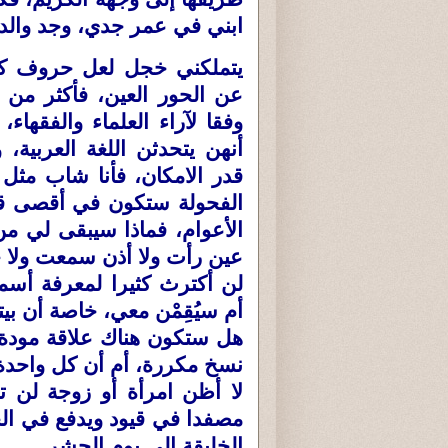
ابني في عمر جدي، وجد والدي
يتملكني خجل لعل حروف كل
عن الحور العين، فأكثر من 
وفقا لآراء العلماء والفقها
أنهن يتحدثن اللغة العربية
قدر الامكان، فأنا شاب مثل
الفحولة ستكون في أقصى قوته
الأعوام، فماذا سيبقى لي من
عين رأت ولا أذن سمعت ولا
لن أكترث كثيرا لمعرفة أسم
أم سيُقِمْن معي، خاصة أن ب
هل ستكون هناك علاقة مودة 
نسخ مكررة، أم أن كل واحدة
لا أظن امرأة أو زوجة لن 
مصفدا في قيود ويدفع في الج
الخليقة إلى يوم الحشر.