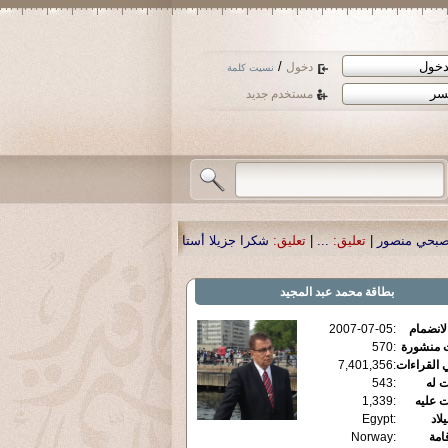
/
دخول
نسيت كلمة
مستخدم جديد
شكرا جزيلا أستاذ حمد الحمد .أكرمكم الله .
|
تعليق:
نسأل الله تعالى أن يمن بالش
بطاقة
محمد عبد المجيد
الانضمام
:
2007-07-05
ت منشورة
:
570
 القراءات
:
7,401,356
ت له
:
543
ت عليه
:
1,339
يلاد
:
Egypt
قامة
:
Norway