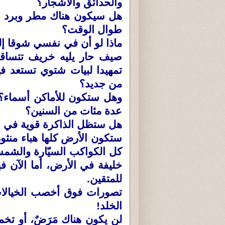
والحدائق والأشجار؟
هل سيكون هناك مطر وبرد و
طوال الوقت؟
ماذا لو أن في نفسي شوقا إلى 
صيف حار يليه خريف تتساقط 
تمهيدا لبيات شتوي تستعد فيه
من جديد؟
وهل ستكون للأماكن أسماء؟ 
عدة مئات من السنين؟
هل ستظل الذاكرة قوية في اس
ستكون الأرض كلها هباء منثور
كل الكواكب السيّارة والشمس
خليفة في الأرض، أما الآن 
للمتقين.
تصورات فوق أخصب الخيالات
الخلد!
لن يكون هناك مَرَضٌ، أو تخم