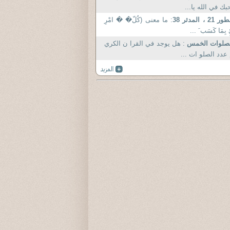
بك في الله يا...
ر 21 ، المدثر 38
: ما معنى (كُلّ� � امْرِ
 بِمَا كَسَب َ ...
لصلوات الخمس
: هل يوجد في القرا ن الكري
عدد الصلو ات ...