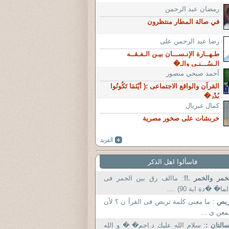
رمضان عبد الرحمن
في صالة المطار منتظرون
رضا عبد الرحمن على
طـهــارة الإنـســـان بيـن الـفـقــه
الـسُـــنـي والـ�
آحمد صبحي منصور
القرآن والواقع الاجتماعى :( أَيْنَمَا تَكُونُوا
يُدْر�
كمال غبريال
خربشات على صخور مصرية
فاسألوا اهل الذكر
خمر والخمر .!!
: ماالف رق بين الخمر فى
لما� �دة اية 90) ....
ربص
: ما معنى كلمة تربص فى القرآ ن ؟ لأن
معن ى ...
التان :
: سلام الله عليك د.احم� � و الله