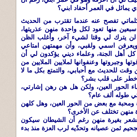
 يماثل في العمر أحفاد ابني؟
ماتي تفصح عنه عندما تقترب من الحديث
سبعين منها تعود لكل واحدة منهن عذريتها،
ء، لن يترك لي وقتا لشيء آخر، وأغلب الظن
، ويعرفن اسمي ولقبي، وأن مهمتهن امتاعي
 كل أهل الجنة، وعلماء ديني يؤكدون لي أن
ا وجبروتها وعنفوانها لملايين الملايين من
 وقت للحديث مع أحبابي، والتمتع بكل ما لا
 خطر على قلب بشر؟
اء الحور العين، ولكن هل هن رهن إشارتي،
يتي طوله ألف عام؟
ومحبة مع بعض من الحور العين، وهل كلهن
 منهن تختلف عن الأخرى؟
تشعر بغيرة منهن رغم أن الشيطان سيكون
حيم ثمن عصيانه وتحدّيه لرب العزة منذ بدء