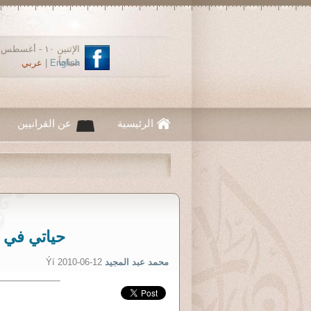
صباحاً
English
|
عربي
الرئيسية
عن القرانيين
حياتي في ا
محمد عبد المجيد
Ýí 2010-06-12