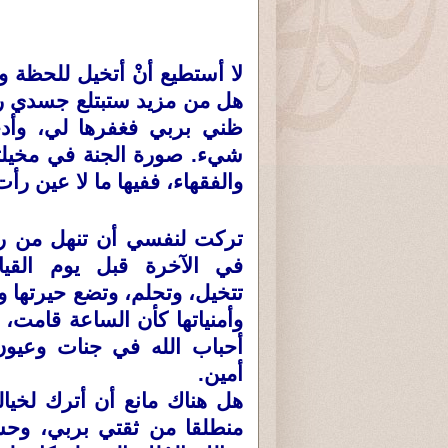
لا أستطيع أنْ أتخيل للحظة واح
هل من
مزيد ستبتلع جسدي 
ظني بربي فغفرها لي، وأدخ
شيء. صورة الجنة في مخيلت
والفقهاء، ففيها ما لا عين 
تركت لنفسي أن تنهل من رح
في الآخرة قبل يوم القيا
تتخيل، وتحلم، وتضع حيرتها وت
وأمنياتها كأن الساعة قامت، 
أحباب الله في جنات وعيون
أمين.
هل هناك مانع أن أترك لخيال
منطلقا من ثقتي بربي، و