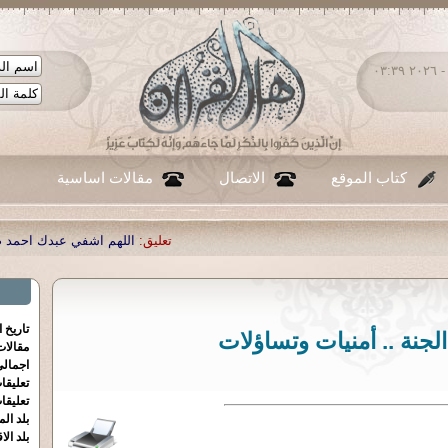
الإثنين ١٠ - أغسطس - ٢٠٢٦ ٠٣:٣٩
كتاب الموقع
الاتصال
مقالات اساسية
تعليق:
اللهم اشفي عبدك احمد صبحي منصور
|
تعليق:
...
|
تعليق:
تاريخ 
لجنة .. أمنيات وتساؤلات
مقالا
اجمالي
تعليقا
تعليقا
بلد الم
بلد الا