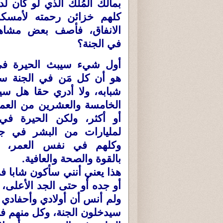
بمالك المُلك الذي لو كان ل
كلهم خزائن رحمته لأمسك
الانفاق، فأصف بعض مشاه
في الجنة؟
أول شيء سيبث الحيرة ف
هو أن كل مَن في الجنة سيع
شبابه، ولا أدري حقا هل س
الخامسة والعشرين من العمر
أو أكثر، ولكن الحيرة ف
لمليارات من البشر في جن
وكلهم في نفس العمر، وي
بالقوة والصحة والعافية.
هذا يعني أنني سأكون شابا في
أو جده أو حتى الجد الأعلى،
ولم أنس أن أولادي وأحفادي و
سيدخلون الجنة، وكل منهم ف