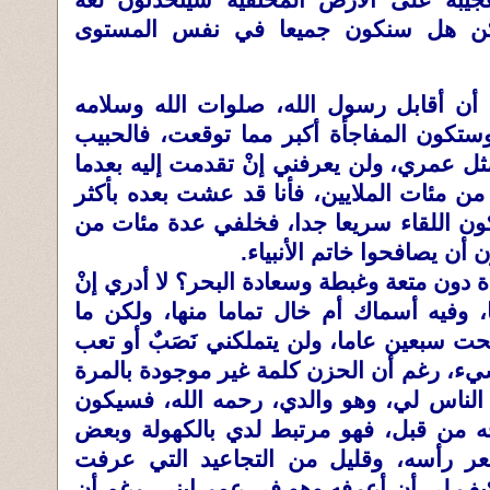
جيبة على الأرض المختفية سيتحدثون لغة
كن هل سنكون جميعا في نفس المستوى
أن أقابل رسول الله، صلوات الله وسلامه
وستكون المفاجأة أكبر مما توقعت، فالحبيب
عمري، ولن يعرفني إنْ تقدمت إليه بعدما
مئات الملايين، فأنا قد عشت بعده بأكثر
ون اللقاء سريعا جدا، فخلفي عدة مئات من
 أن يصافحوا خاتم الأنبياء.
 دون متعة وغبطة وسعادة البحر؟ لا أدري إنْ
، وفيه أسماك أم خال تماما منها، ولكن ما
ت سبعين عاما، ولن يتملكني نَصَبٌ أو تعب
يء، رغم أن الحزن كلمة غير موجودة بالمرة
 الناس لي، وهو والدي، رحمه الله، فسيكون
ه من قبل، فهو مرتبط لدي بالكهولة وبعض
 رأسه، وقليل من التجاعيد التي عرفت
كيف لي أن أعرفه وهو في عمر ابني، رغم أن