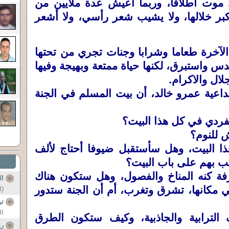
ا موت اطلاقا، وربما أعيش عدة ملايين من
أكبر خلالها، ولا يشيب شعر رأسي، ولا أشعر
الآخرة طعاما وشرابا وجنات تجري من تحتها
س واستبرق، لكنها حياة ممتعة وبهيجة وفيها
جلال والاكرام.
داعية عمرو خالد، أن بيت المسلم في الجنة
فردي في كل هذا البيت؟
 للنوم؟
 البيت، وهل سأستقبل ضيوفا أحتاج لألف
يب بهم على باب البيت؟
ة كنه المناخ والفصول، وهل ستكون هناك
ال
مكانها، تشرق وتغرب، أم أن الجنة ستدور
(ا
ت
ال
 الترابية والجاذبية، وكيف ستكون الطرق
رس