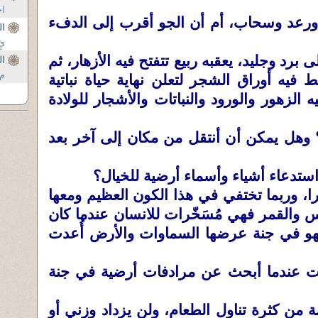
اح
رعد وسحاب، أم أن الجو أقرب إلى الدفء
الطو
ئٍ
برد وجليد، يعقبه ربيع تتفتح فيه الأزهار، ثم
ا
م 
فيه أوراق الشجر لتعلن نهاية حياة نباتية
 الزهور والورود والنباتات والأشجار للولادة
وهل يمكن أن أنتقل من مكان إلى آخر بعد
تدعاء أشياء وأسماء أرضية للخيال؟
ا، وربما تختفي في هذا الكون العظيم ومعها
 والقمر فهي مُسَخّرات للانسان عندما كان
فهو في جنة عرضها السماوات والأرض أُعدت
 عندما أبحث عن مرادفات أرضية في جنة
ة من كثرة تناول الطعام، ولن يزداد وزني أو