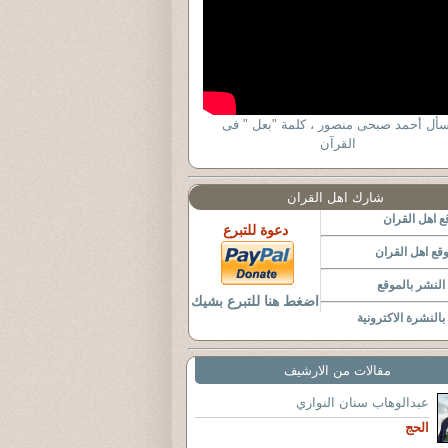
سأل أحمد صبحى منصور ، كلمة "بعل " فى
القرآن
شارك اهل القران
 اهل القران
دعوة للتبرع
قع اهل القران
لنشر بالموقع
اضغط هنا للتبرع بشيك
النشرة الاكترونية
مقالات من الارشيف
عبدالوهاب سنان النواري
الحج