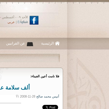
صباحاً
English
|
عربي
الرئيسية
عن القرانيين
فلا نامت أعين الجبناء:
ألف سلامة عل
أنيس محمد صالح
Ýí 2008-11-28