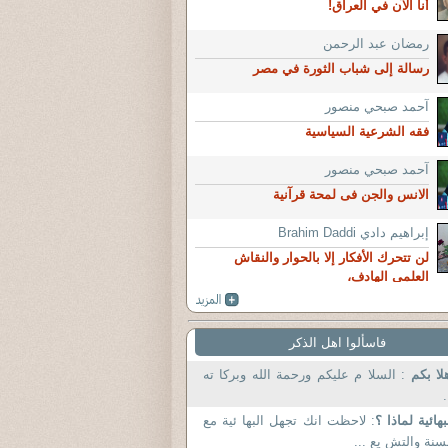
أنا الآن في العراق!
رمضان عبد الرحمن
رسالة إلى شباب الثورة في مصر
آحمد صبحي منصور
فقه الشرعية السياسية
آحمد صبحي منصور
الانس والجن فى لمحة قرآنية
إبراهيم دادي Brahim Daddi
لن تتحرك الأفكار إلا بالحوار والنقاش
العلمي الهادف،
فاسألوا اهل الذكر
لا بكم
: السلا م عليكم ورحمة الله وبركا ته
.
بهائية لماذا ؟
: لاحظت انك تجهل البها ئية مع
سنة والتش يع ...