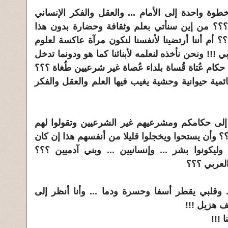
وة واحدة إلى الأمام ... والعقل والفكر الإنساني
؟؟ من إين سنأتي بعلم وثقافة وحضارة بدون هذا
؟ أم أننا أرتضينا لأنفسنا لنكون مرآة عاكسة لعلوم
ي !!! ونحن نأخذه لنعلمه لأبنائنا كما هو ودونما تدخل
 حكام عُتاة قُساة بلداء عُصاة غير شرعيين طُغاة ؟؟؟
ائمية حيوانية وحشية يغيب فيها العلم والعقل والفكر
م إلى حكامكم ومشرعيهم غير الشرعيين وتقولوا لهم
 وأن يستحوا ويخجلوا قليلا من أنفسهم هذا إن كان
ليكونوا بشر ... وإنسانيين ... وبني آدميين ؟؟؟
العربي ؟؟؟
. وقلبي يقطر أسفا وحسرة ودما ... وأنا أنظر إلى
ف هزيل !!!
 !!!