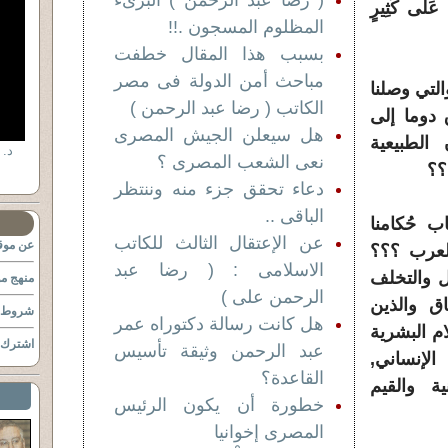
( رضا عبد الرحمن ) البرىء
ْ عَلَى كَثِيرٍ
المظلوم المسجون .!!
بسبب هذا المقال خطفت
مباحث أمن الدولة فى مصر
لتي وصلنا
الكاتب ( رضا عبد الرحمن )
ق دوما إلى
هل سيعلن الجيش المصرى
الطبيعية
نعى الشعب المصرى ؟
؟؟
دعاء تحقق جزء منه وننتظر
الباقى ..
ب حُكامنا
عن الإعتقال الثالث للكاتب
عن موقع
العرب ؟؟؟
الاسلامى : ( رضا عبد
ل والتخلف
منهج مو
الرحمن على )
اق والذين
شروط ا
هل كانت رسالة دكتوراه عمر
ام البشرية
اشترك ب
عبد الرحمن وثيقة تأسيس
لإنساني,
القاعدة؟
ة والقيم
خطورة أن يكون الرئيس
المصرى إخوانيا