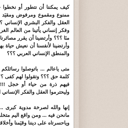
كيف يمكننا أن نتطور أو نخطوا خط
ممنوع ومقموع ومرفوض ومقيَد ؟
العقل والفكر البشري الإنساني ؟؟
وفكر إنساني يأتينا من العالم الغرب
منَا ؟؟؟ وأرتضينا أن يقرر مصائرنا
وأرتضينا لأنفسنا أن نعيش حياة به
والمنطق الإنساني العربي ؟؟؟
متى ياعالم ... باتوصلوا رسائلك
كلمة حق ؟؟؟ وتقولوا لهم كفى ؟؟؟
فيهم ذرة من حياء أو خجل !!! و
وليحترموا العقل والفكر الإنساني 
إنها والله لصرخة مدوية كبرى ..
مانحن فيه ... ومن واقع اليم متخل
وياحسرتاه على ديننا وقيَمنا وأخلاقنا