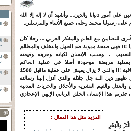
 على أمور دنيانا والدين... وأشهد أن لا إله إلا الله
م على رسولنا محمد وعلى جميع الأنبياء والمرسلين.
ال
برى للتضامن مع العالم والمفكر العربي ... رجلا كان
ال
بدا !!! فهي صيحة مدوية ضد الجهل والتخلف والمظالم
؟
تعذيب ... وسلب الإنسان لكيانه وحريته وقيمته
لم
؟ بعقلية مريضة موجودة أصلا في عقلية الحاكم
؟
Çil;لدكتاتور والمشرع العربي الطاغية !!! والذي لا يزال يعيش على عقلية ماقبل 1500
ال
بل ظهور دين الله جل جلاله والذي أنزل إلينا رسالته
 والعدل والقيم البشرية والأخلاق والحريات المدنية
قُ
ى تكريم هذا الإنسان الخلق الرباني الإلهي الإعجازي
ف
المزيد مثل هذا المقال :
بَرِّ وَالْبَحْرِ