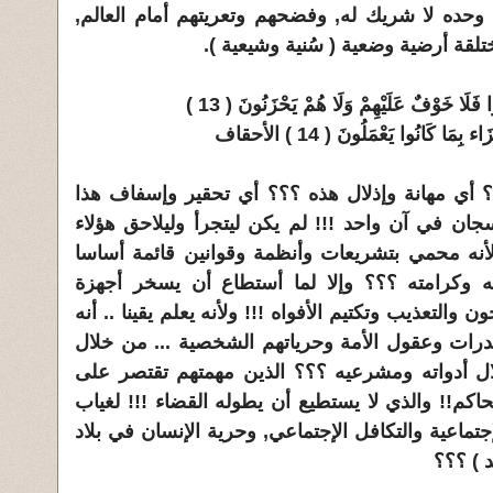
 وحده لا شريك له, وفضحهم وتعريتهم أمام العالم,
لقة أرضية وضعية ( سُنية وشيعية ).
ُوا فَلَا خَوْفٌ عَلَيْهِمْ وَلَا هُمْ يَحْزَنُونَ ( 13 )
مَا كَانُوا يَعْمَلُونَ ( 14 ) الأحقاف
 أي مهانة وإذلال هذه ؟؟؟ أي تحقير وإسفاف هذا
ان في آن واحد !!! لم يكن ليتجرأ وليلاحق هؤلاء
ا ولأنه محمي بتشريعات وأنظمة وقوانين قائمة أساسا
 وكرامته ؟؟؟ وإلا لما أستطاع أن يسخر أجهزة
التعذيب وتكتيم الأفواه !!! ولأنه يعلم يقينا .. أنه
درات وعقول الأمة وحرياتهم الشخصية ... من خلال
ل أدواته ومشرعيه ؟؟؟ الذين مهمتهم تقتصر على
الحاكم!! والذي لا يستطيع أن يطوله القضاء !!! لغياب
تماعية والتكافل الإجتماعي, وحرية الإنسان في بلاد
 ) ؟؟؟