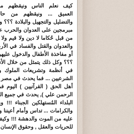
كيف نعلم الناس ونيقظهم من
العميق ... ونيقظهم من حالة
والتضليل والتجهيل والبلادة ؟؟؟ و
مبرمجين على العدوان والحرب على
من قبل حُكاما لا دين ولا قيم ول
والعدوان والقتل والفساد في الأر
أو مفاخذة الأطفال والدخول عليهن
؟؟؟ وكل ذلك يتمثل من خلال الأنظم
في أنظمة وتشريعات الملوك وال
الشرعيين ... فما يحدث في مصر ال
أهل الحق ( القرآنيين ) اليوم ف
الرحمن علي ), يحدث في جميع الد
البلداء المُستهلكين الجبناء !!
والكرامات ... تداس وأمام أعيننا 
عليه من الموت والدهشة !!! وكيف بي
للحريات والعقل , وحقوق الإنسان و