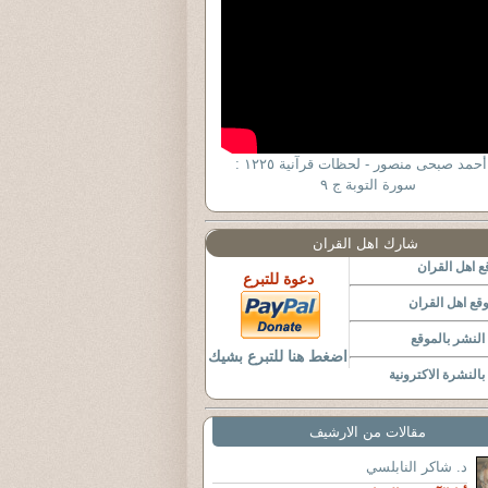
د. أحمد صبحى منصور - لحظات قرآنية ١٢٢٥ :
سورة التوبة ج ٩
شارك اهل القران
 اهل القران
دعوة للتبرع
قع اهل القران
لنشر بالموقع
اضغط هنا للتبرع بشيك
النشرة الاكترونية
مقالات من الارشيف
د. شاكر النابلسي