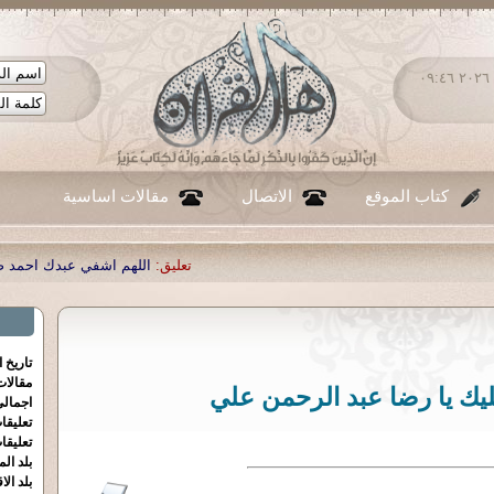
الأحد ٠٩ - أغسطس - ٢٠٢٦ ٠٩:٤٦
كتاب الموقع
الاتصال
مقالات اساسية
تعليق:
اللهم اشفي عبدك احمد صبحي منصور
|
تعليق:
...
|
تعليق
تاريخ 
مقالا
يك يا رضا عبد الرحمن علي
اجمالي
تعليقا
تعليقا
بلد الم
بلد الا