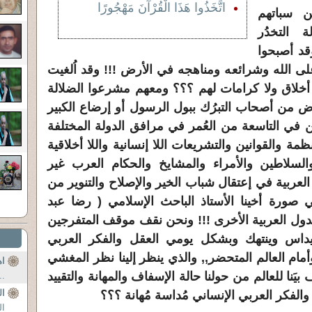
اتَّخَذُوا هَذَا الْقُرْآنَ مَهْجُورًا
 سباتهم
 التخدُر
قد أصبحوا
 الله وشرائعه ومناهجه في الأرض !!! وقد اُلغيت
ا أخلاق ولا كرامات لهم ؟؟؟ ومعهم مشرعوا الضلالة
ض من أصحاب التبرُك ببول الرسول أو إرضاع الكبير
 في التاسعة من العُمر في مرافق الدولة المختلفة
ة والقوانين والتشريعات اللا إنسانية واللا أخلاقية
سلاطين والأمراء والمشايخ والحكام العرب غير
عربية في إعتقال شباب الخير والإصلاح والتنوير من
ي صورة أخينا الأستاذ الباحث الإسلامي ( رضا عبد
ول العربية الأخرى !!! ونحن نقف موقف المتفرجين
! ويداس وينتهك وبشكل يومي العقل والفكر العربي
وأمام العالم المتحضر,, والذي ينظر إلينا نظر المغشي
اه
َنا للعالم من حولنا حالة الإسفاف والمهانة والتقييد
..
ال
الفكر العربي الإنساني مُداسة مُهانة ؟؟؟
ال