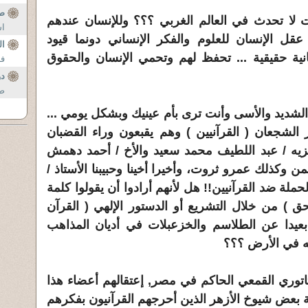
صح
ت لا تحدث في العالم الغربي ؟؟؟ وللإنسان عندهم
اش
عقل الإنسان للعلوم والفكر الإنساني دونما قيود
ال
ية حقيقية ... تحفظ لهم وتحمي الإنسان والحقوق
فر
دو
صبح
 الشديد والأسى وأنت ترى بأم عينيك وبشكل يومي ...
ار الشجعان ( القرآنيين ) وهم يقبعون وراء القضبان
لنزيه / عبد اللطيف محمد سعيد والأخ / أحمد دهمش
من وكذلك عمرو ثروت، وأخيرا أخينا وحبيبنا الأستاذ /
لة ضد القرآنيين!! هل لأنهم أرادوا أن يقولوا كلمة
ق ) من خلال التشريع أو الدستور الإلهي ( القرآن
بعيدا عن الطلاسم والخزعبلات في أديان المذاهب
له في الأرض ؟؟؟
اتوري القمعي الحاكم في مصر, إعتقالهم أعضاء هذا
لرغبة بعض شيوخ الأزهر الذين أحرجهم القرآنيون بفكرهم