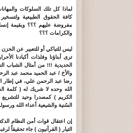
لماذا كل تلك السلوكات والمهانا
كافة الحقوق الطبيعية ولتسخير 
مفروضة عليهم ؟؟؟ وبقيمة إنسان
والكرامات ؟؟؟
ليس للتباكي أو للتعبير عن الحزن
ترى أبناؤنا وفلذات أكبادنا الأحر
الحديدية !!! من أمثال الشباب ا
والأخ / عبد الحميد محمد عبد الرح
رضا عبد الرحمن علي، في إطار الحم
الله وحده لا شريك له ( كلمة الح
الكريم ) كمصدرا وحيد للتشريع 
السُنية والشيعية أعداء الله ورسو
إن اعتقال قوات أمن النظام الدكت
التيار ( القرآنيون ) جاء تحقيقاً 