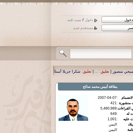
/
دخول
نسيت كلمة
مستخدم جديد
:
شكرا جزيلا أستاذ حمد الحمد .أكرمكم الله .
|
تعليق:
نسأل الله تعالى أن يمن بال
بطاقة
أنيس محمد صالح
الانضمام
:
2007-04-07
ت منشورة
:
421
 القراءات
:
5,480,989
ت له
:
649
ت عليه
:
1,001
يلاد
:
اليمن
قامة
:
اليمن