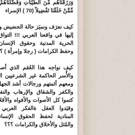
وَرَزَقْنَاهُم مِّنَ الطَّيِّبَاتِ وَفَضَّلْنَاهُم
مِّمَّنْ خَلَقْنَا تَفْضِيلاً (70 ) الإسراء
كيف نعرَف ونميَز حالة الحضيض وا
إليها في واقعنا العربي !!! التوا
الحرية المدنية وحقوق الإنسان 
وحفظ الكرامات ( رجلا وإمرأة ) ؟
كيف نواجه هذا العُقم الذي أصا
والأُسر الحاكمة غير الشرعيين 
ومعهم أئمتهم ورجالات أشد الجه
والكفر والشقاق والإرهاب والنف
كتموا كل الأصوات والأفواه والأقل
وقيَدوا العقل ةالفكر العربي ا
المنادية لحفظ الحقوق الإنساني
والمُثل والأخلاق والكرامات ؟؟؟