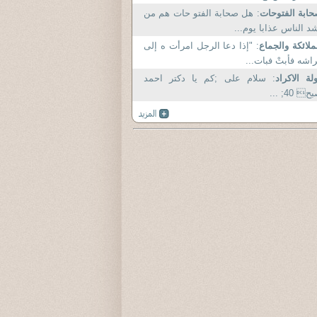
ابة الفتوحات
: هل صحابة الفتو حات هم من
د الناس عذابا يوم...
ملائكة والجماع
: "إذا دعا الرجل امرأت ه إلى
اشه فأبتْ فبات...
لة الاكراد
: سلام علی ;کم یا دکتر احمد
 40; ...