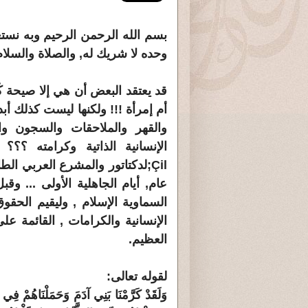
بسم الله الرحمن الرحيم وبه نستعين
وحده لا شريك له, والصلاة والسلا
قد يعتقد البعض أن هي إلا صيحة كُ
أم إمرأة !!! ولكنها ليست كذلك أ
والقهر والملاحقات والسجون وال
الإنسانية الذاتية وكرامته ؟؟
عام, أيام الجاهلية الأولى ... وق
السماوية الإسلام , وليقيم الحقوق
الإنسانية والكرامات , القائمة عل
العظيم.
لقوله تعالى:
وَلَقَدْ كَرَّمْنَا بَنِي آدَمَ وَحَمَلْنَاهُمْ فِي الْ