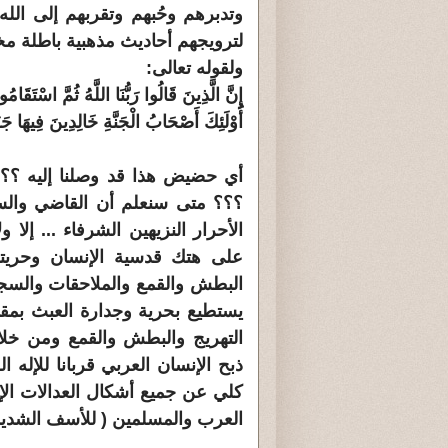
وتدبرهم وحُبهم وتقربهم إلى الله
لترويجهم أحاديث مذهبية باطلة مخت
ولقوله تعالى:
إِنَّ الَّذِينَ قَالُوا رَبُّنَا اللَّهُ ثُمَّ اسْتَقَام
أُوْلَئِكَ أَصْحَابُ الْجَنَّةِ خَالِدِينَ فِيهَا جَزَاء بِ
أي حضيض هذا قد وصلنا إليه ؟؟؟
؟؟؟ متى سنعلم أن القاضي والسج
الأحرار النزيهين الشرفاء ... إل
على هتك قدسية الإنسان وحريته
البطش والقمع والملاحقات والسجون و
يستطيع بحرية وجدارة العبث بمق
التهريج والبطش والقمع ومن خلا
ذبح الإنسان العربي قربانا للإله 
كلي عن جميع أشكال العدالات الإج
العرب والمسلمين ( للأسف الشديد