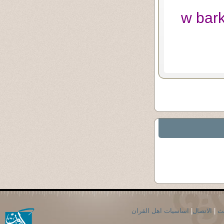
w bar
حث
|
الاتصال
|
اساسيات اهل القران