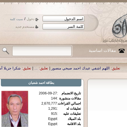
/
دخول
نسيت كلمة
مستخدم جديد
مقالات اساسية
اشفي عبدك احمد صبحي منصور
|
تعليق:
...
|
تعليق:
شكرا جزيلا أستاذ حمد الحمد .أك
بطاقة
احمد شعبان
تاريخ الانضمام
:
2006-09-27
مقالات منشورة
:
144
اجمالي القراءات
:
2,670,777
تعليقات له
:
1,291
تعليقات عليه
:
915
بلد الميلاد
:
Egypt
بلد الاقامة
:
Egypt