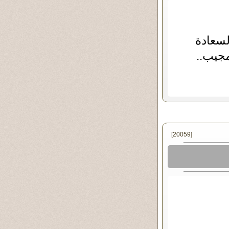
لسعادة
مجيب..
[20059]