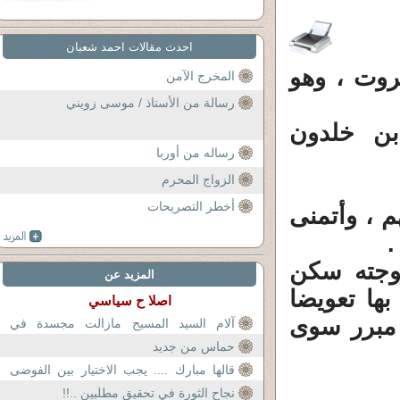
احدث مقالات احمد شعبان
وت ، وهو
المخرج الآمن
رسالة من الأستاذ / موسى زويني
بن خلدون
رساله من أوربا
الزواج المحرم
أخطر التصريحات
م ، وأتمنى
.
زوجته سكن
المزيد عن
بها تعويضا
اصلا ح سياسي
 مبرر سوى
آلام السيد المسيح مازالت مجسدة في
الشعب الفلسطيني
حماس من جديد
قالها مبارك .... يجب الاختيار بين الفوضى
والاستقرار
نجاح الثورة في تحقيق مطلبين ..!!