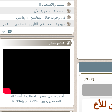
التسيد والاستعباد !!
المشكلة المصرية الآن
فى وجوب قتال الوهابيين الارهابيين
منهجية البحث في التاريخ الاسلامي ... عمر
بن الخطاب كمثال
فيديو مختار
[19808]
أحمد صبحى منصور: لحظات قرآنية 917 :
المحمديون بين إهلاك قائم وإهلاك قا
 للأخ