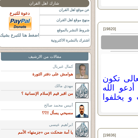
شارك اهل القران
عن موقع اهل القران
دعوة للتبرع
منهج موقع اهل القران
[19820]
شروط النشر بالموقع
اضغط هنا للتبرع بشيك
اشترك بالنشرة الاكترونية
مقالات من الارشيف
كمال غبريال
هوامش على دفتر الثورة
الى تكون
أدعو الله
مهدي مالك
من اقبر قيم الإسلام الإنسانية ؟
و يخلفوا
أنيس محمد صالح
مسيحي يسأل !!؟؟
ابراهيم عيسى
يا أمة ضحكت من «جزمتها» الأمم
[19836]