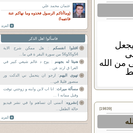
عثمان محمد علي
(وماأتاكم الرسول فخذوه وما نهاكم عنة
فإنتهوا)
فاسألوا اهل الذكر
يجعل
اقتلوا انفسكم
: هل ممكن شرح الاية
فى
54و55و56 من سورة البقر ة في ما...
ى من الله
هنيئا له بجهنم
: يوج د عالم شيعي كبير في
العرا ق ارتد عن...
قط
تهوى اليهم
: ارجو ان يتحمل ني الدكت ور
منصور قليلا في...
مسألة ميراث
: انا اب لابن وابنه و زوجتي توفت
وقبل مماته ا ...
إنشروه
: أتمنى أن تساهم وا في نشر فيديو
[19839]
حالة الطفل...
له