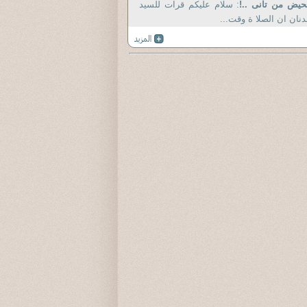
حيض من تانى ..!
: سلام عليكم قرات للسيد
نان ان الصلا ة وقت...