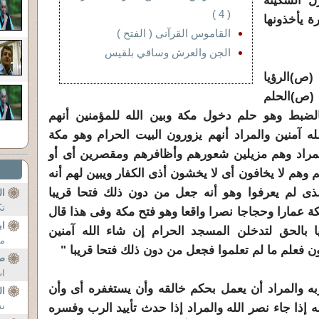
ل السكينة
( 4 )
رة يأخذونها
القاموس القرآنى ( الفتح )
الجن والعرش وساقي بلقيس
(ص)الرؤيا
 (ص)الحلم
لضبط وهو حلم دخول مكة وبين الله للمؤمنين أنهم
ه آمنين والمراد أنهم يزورون البيت الحرام وهو مكة
مراد وهم مزيلين شعورهم وأظافرهم ومقصرين أى أو
م لا يخافون أى لا يخشون أذى الكفار ويبين لهم أنه
ذى لم يعرفوا وهو أنه جعل من دون ذلك فتحا قريبا
ال
تك
كة عمارا وحجاجا نصرا واقعا وهو فتح مكة وفى هذا قال
اب
ا بالحق لتدخلن المسجد الحرام إن شاء الله آمنين
من
فعلم ما لم تعلموا فجعل من دون ذلك فتحا قريبا "
صل
ات
به والمراد أن يعمل بحكم خالقه وأن يستغفره أى وأن
ال
نش
 إذا جاء نصر الله والمراد إذا حدث تأييد الرب وفسره