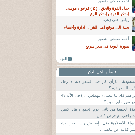
آحمد صبحي منصور
جدل القوة والحق : ( 2 ) فرعون موسى
إحتكر القوة وإحتكر الزع
رياض على زهرة
تحية الى موقع اهل القرآن آدارة وأعضاء
آحمد صبحي منصور
سورة التوبة فى تدبر سريع
فاسألوا اهل الذكر
سعودية
: مارأي كم فى السعو دية ؟ وهل
ره السعو دية ؟ ...
راهيم 43
: ما معنى ( مهطعي ن ) فى الآية 43
 سورة ابراه يم ؟ ...
اة الجمعة من تانى
: يوم الجمع ه هل الانص
 واجب ام فرض ؟ قال...
دولة الاسلامية متى
: إستبش رت الخير ببدء
ر كتابك عن ماهية...