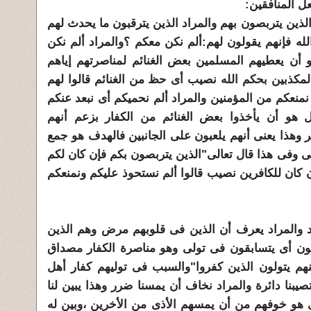
ل المنافقين:
الذين يتربصون بهم والمراد الذين يترقبون ما يحدث لهم
له فإنهم يقولون لهم:ألم نكن معكم ؟والمراد ألم نكن
أن يعطيهم المسلمين بعض الغنائم لمناصرتهم إياهم
المكذبين بحكم الله نصيب أى حظ من الغنائم قالوا لهم
منعكم من المؤمنين والمراد ألم نحميكم أى نبعد عنكم
 هو أن يأخذوا بعض الغنائم من الكفار بزعم أنهم
وهذا يعنى أنهم يلعبون على الجانبين فالهدف هو جمع
 وفى هذا قال تعالى"الذين يتربصون بكم فإن كان لكم
ن كان للكافرين نصيب قالوا ألم نستحوذ عليكم ونمنعكم
هد والمراد يعرف أن الذين فى قلوبهم مرض وهم الذين
ن أى يتسابقون فى تولى وهو مناصرة الكفار مصداق
هم يتولون الذين كفروا"والسبب فى توليهم كفار أهل
يبنا دائرة والمراد نخاف أن يمسنا ضرر وهذا يبين لنا
 هو خوفهم من أن يمسهم الأذى من الأخرين ،وبين له