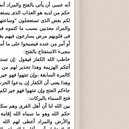
أنه عسى أن يأتى بالفتح والمراد أ
حكم من لديه هو العذاب الذى يست
لكم بعض الذى تستعجلون "وساعتها 
والمراد معذبين بسبب ما كتموه فى
فى قلوبهم مرض يسارعون فيهم يقول
أو أمر من عنده فيصبحوا على ما أس
مجىء الاستفتاح بالفتح:
خاطب الله الكفار فيقول :إن تستف
أتتكم الهزيمة وهذا تحذير لهم من
كالمرة السابقة ،وإن تنتهوا فهو خي
وهذا يعنى أن الكفار إن يدعوا الح
جاءكم الفتح وإن تنتهوا فهو خير لكم
فتح السماء بالبركات:
بين الله لنا أن أهل القرى وهم سكان
حكم الله وهو ما سماه الله إقامة
والأرض والمراد أعطى لهم الله