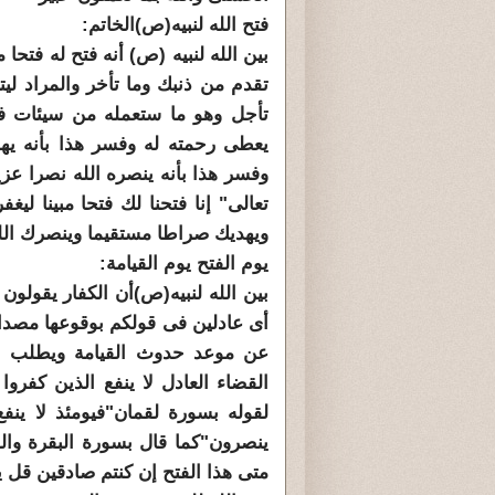
فتح الله لنبيه(ص)الخاتم:
بين الله لنبيه (ص) أنه فتح له فتحا
تقدم من ذنبك وما تأخر والمراد ل
تأجل وهو ما ستعمله من سيئات فيم
يعطى رحمته له وفسر هذا بأنه يهد
وفسر هذا بأنه ينصره الله نصرا عز
تعالى" إنا فتحنا لك فتحا مبينا ليغ
ويهديك صراطا مستقيما وينصرك الله
يوم الفتح يوم القيامة:
بين الله لنبيه(ص)أن الكفار يقولون
أى عادلين فى قولكم بوقوعها مصدا
عن موعد حدوث القيامة ويطلب الل
القضاء العادل لا ينفع الذين كفر
لقوله بسورة لقمان"فيومئذ لا ينف
ينصرون"كما قال بسورة البقرة والم
متى هذا الفتح إن كنتم صادقين قل يو