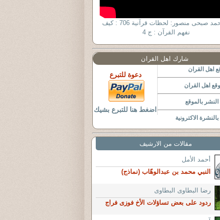
د. أحمد صبحى منصور: لحظات قرآنية 706 : كيف
نفهم القرآن : ج 4
شارك اهل القران
 اهل القران
دعوة للتبرع
قع اهل القران
لنشر بالموقع
اضغط هنا للتبرع بشيك
النشرة الاكترونية
مقالات من الارشيف
أحمد الأمل
النبي محمد بن عبدالوهّاب (نماذج)
رضا البطاوى البطاوى
ردود على بعض تساؤلات الأخ فوزى فراج