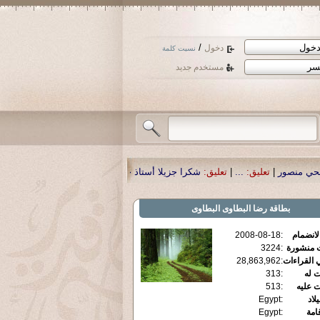
/
دخول
نسيت كلمة
مستخدم جديد
شكرا جزيلا أستاذ حمد الحمد .أكرمكم الله .
|
تعليق:
نسأل الله تعالى أن يمن بالشفا
بطاقة
رضا البطاوى البطاوى
الانضمام
:
2008-08-18
ت منشورة
:
3224
 القراءات
:
28,863,962
ت له
:
313
ت عليه
:
513
يلاد
:
Egypt
قامة
:
Egypt