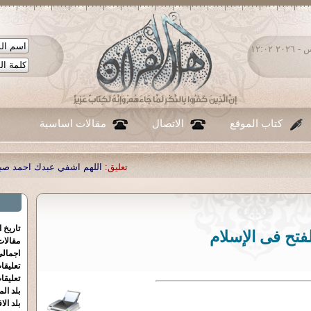
الخميس ٠٦ - أغسطس - ٢٠٢٦ ١٢:٠٢
كتاب الموقع
الاتصال
مقالات اساسية
تعليق:
اللهم اشفي عبدك احمد صبحي منصور
|
تعليق:
...
|
تعليق:
تاريخ 
لفتح فى الإسلام
مقالا
اجمالي
تعليقا
تعليقا
بلد الم
بلد الا