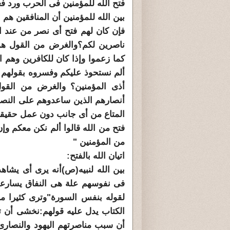
فتح الله للمؤمنين فى الحرب ورد فع
بين الله للمؤمنين أن المنافقين هم 
فإن كان لهم فتح أى نصر من عند ال
ناصرين لكم؟والغرض من القول هو 
كما زعموا وإذا كان للكافرين وهم 
ألم نستحوذ عليكم وفسروه بقولهم ن
أذى المؤمنين؟ والغرض من القول
أنصارهم الذين ساعدوهم على النصر 
المتاع من أى جانب دون عمل حقيقى
فتح من الله قالوا ألم نكن معكم وإ
من المؤمنين "
اتيان الله بالفتح:
بين الله لنبيه(ص)أنه يرى أى يشا
فى نفوسهم علة هى النفاق يسارعو
لقوله بنفس السورة"وترى كثيرا من
الكتاب يدل عليه قولهم:نخشى أن تص
أن سبب مناصرتهم اليهود والنصارى