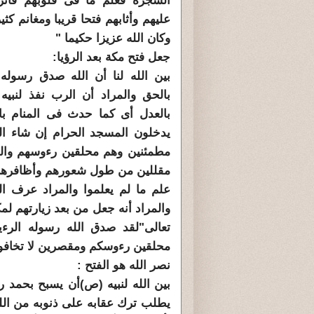
الشجرة فعلم ما فى قلوبهم فأنز
عليهم وأثابهم فتحا قريبا ومغانم كثي
وكان الله عزيزا حكيما "
جعل فتح مكة بعد الرؤيا:
بين الله لنا أن الله صدق رسوله 
بالحق والمراد أن الرب نفذ لنبيه
بالعدل أى كما حدث فى المنام با
يدخلون المسجد الحرام إن شاء الل
مطمئنين وهم محلقين رءوسهم وال
مقللين من طول شعورهم وأظافرهم وه
علم ما لم يعلموا والمراد عرف ال
والمراد أنه جعل من بعد زيارتهم لم
تعالى"لقد صدق الله رسوله الرءي
محلقين رءوسكم ومقصرين لا تخافون 
نصر الله هو الفتح :
بين الله لنبيه (ص)أن يسبح بحمد ر
يطلب ترك عقابه على ذنوبه من الله