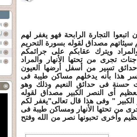
ال
ن اتبعوا التجارة الرابحة فهو يغفر لهم
أي
م سيئاتهم مصداق لقوله بسورة التحريم
ال
المراد ويترك عقابكم على جرائمكم
ال
نات تجرى من تحتها الأنهار والمراد
ال
دائق تسير من أسفل أرضها العيون
سر هذا بأنه يدخلهم مساكن طيبة فى
ت حسنة فى حدائق النعيم وذلك وهو
ف
عظيم أى النصر الكبير مصداق لقوله
الكبير " وفى هذا قال تعالى"يغفر لكم
رى من تحتها الأنهار ومساكن طيبة فى
ظيم وأخرى تحبونها نصر من الله وفتح