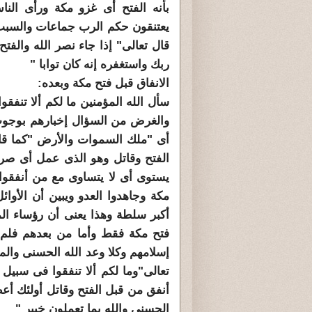
بأنه الفتح أى غزو مكة ورأى النا
يعتنقون حكم الرب جماعات والسبب أ
قال تعالى" إذا جاء نصر الله والف
ربك واستغفره إنه كان توابا "
الانفاق قبل فتح مكة وبعده:
سأل الله المؤمنين ما لكم ألا تنفقوا
والغرض من السؤال إخبارهم بوجوب 
أى "ملك السموات والأرض "كما قا
الفتح وقاتل وهو الذى عمل أى صرف
يستوى أى لا يتساوى مع من أنفقوا 
مكة وجاهدوا العدو ويبين أن الأوا
أكبر سلطة وهذا يعنى أن رؤساء الم
فتح مكة فقط وأما من بعدهم فلم 
إسلامهم وكلا وعد الله الحسنى والم
تعالى"وما لكم ألا تنفقوا فى سبيل
أنفق من قبل الفتح وقاتل أولئك أعظ
الحسنى والله بما تعملون خبير "