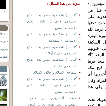
مؤمنين إذ
المزيد مثل هذا المقال :
نه قبل من
كتاب ( شخصية مصر بعد الفتح
دونه على
الاسلامى ) ف 1 : ثانيا : الفتح
ودا تحتها
الاسلامى لمص
 عرف الله
عن موقع
كتاب ( شخصية مصر بعد الفتح
رة البقرة
الاسلامى ) المقدمة
منهج مو
 السكينة
كتاب ( شخصية مصر بعد الفتح
ى قلوبهم
شروط ا
الاسلامى ) ف 2 أولا :
لرعد "ألا
اشترك ب
كتاب ( شخصية مصر بعد الفتح
تحا قريبا
الاسلامى ) ف 2
 فتح مكة
سماحة الإسلام وأخلاق الإسلام
خذونها أى
كتاب ( شخصية مصر بعد الفتح
لمراد وكان
الاسلامى ) ف 1 : ثانيا : الفتح
ق وفى هذا
الاسلامى لمص
موقف المقريزى من اضطهاد
يعونك تحت
المصريين بعد الفتح العربى لمصر