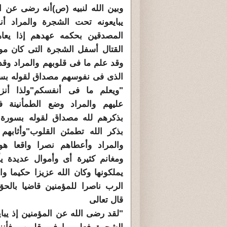
وبين الله لنبيه (ص)أنه رضى عن ال
يبايعونه تحت الشجرة والمراد أ
المصدقين بحكمه عهدهم إذا يعاه
القتال أسفل الشجرة التى كان موج
وقد علم ما فى قلوبهم والمراد وقد
الذى فى نفوسهم مصداق لقوله بسو
"ويعلم ما فى أنفسكم"ولذا أنزل
عليهم والمراد وضع الطمأنينة ف
بذكرهم لله مصداق لقوله بسورة ا
بذكر الله تطمئن القلوب"وأثابهم ف
والمراد وأعطاهم نصرا واقعا هو
ومغانم كثيرة أى وأموال عديدة يأ
يملكونها وكان الله عزيزا حكيما وا
الرب ناصرا للمؤمنين قاضيا بالح
قال تعالى
"لقد رضى الله عن المؤمنين إذ يبا