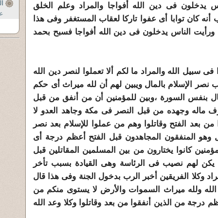
ال
س يدخلون فى دين الله أفواجا والمراد وعلم الخلق
عد
نه كان توابا أى عفوا تاركا لعقاب المستغفر وفى هذا
تح ورأيت الناس يدخلون فى دين الله أفواجا فسبح بحمد
 فى سبيل الله والمراد ما لكم ألا تعملوا لنصر دين الله
نصر الإسلام بالمال ويبين لهم أن لله ميراث أى حكم
ل بنفس السورة ،وبين للمؤمنين أن من أنفق من قبل
 ماله وجهده من قبل النصر فى مكة وجاهد العدو لا
من بعد الفتح وقاتلوا وهم من عملوا للإسلام بعد نصر
ئل وهو المنفقون المجاهدون قبل الفتح أعظم درجة أى
ؤمنين كانوا يختارون من بين المسلمين المقاتلين قبل
يكن لهم نصيب فى الرئاسة وهى القيادة بسبب تأخر
راد وكلا الفريقين أخبر الرب بدخول الجنة وفى هذا قال
 الله ولله ميراث السموات والأرض لا يستوى منكم من
م درجة من الذين أنفقوا من بعد وقاتلوا وكلا وعد الله