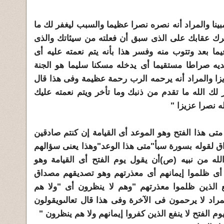
 مبينا والمراد أنه نصره نصرا عظيما والسبب ليغفر لك ما
يترك عقابك على الذى سبق أن فعلته من سيئاتك والذى
ا بعد وتتوب منه وفسر هذا بأنه يتم نعمته عليه أى
يه صراطا مستقيما أى يدخله مسكنا سليما هو الجنة
يزا والمراد أنه يرحمه الرب رحمة عظيمة وفى هذا قال
فر لك الله ما تقدم من ذنبك وما تأخر ويتم نعمته عليك
 نصرا عزيزا "
 متى هذا الفتح وهو الموعد أى القيامة إن كنتم صادقين
ق لقوله بسورة سبأ"متى هذا الوعد"وهذا يعنى سؤالهم
ه من نبيه (ص)أن يقول يوم الفتح أى القيامة وهو
وا أى ظلموا إيمانهم أى معذرتهم وهو تصديقهم مصداق
ع الذين ظلموا معذرتهم "وهم لا ينظرون أى "ولا هم
راد لا يرحمون فى الآخرة وفى هذا قال تعالىويقولون
م الفتح لا ينفع الذين كفروا إيمانهم ولا هم ينظرون "