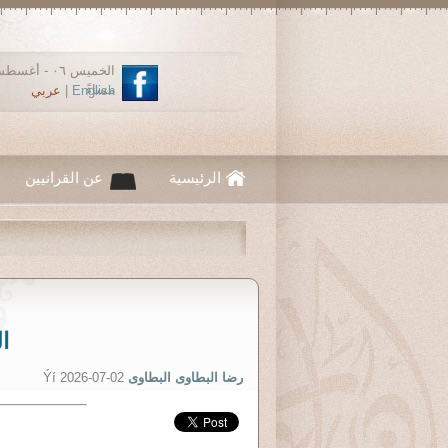
مساءً
English
|
عربي
الرئيسية
عن القرانيين
ا
رضا البطاوى البطاوى
Ýí 2026-07-02