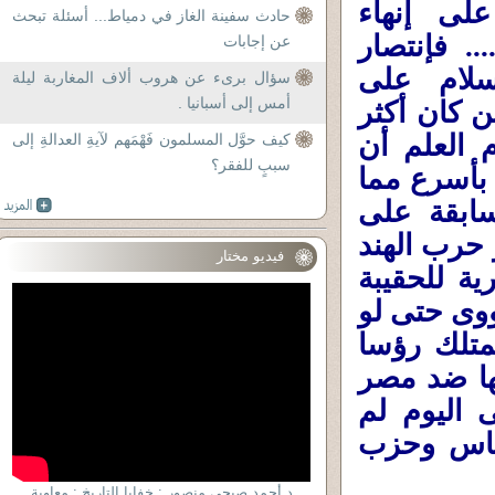
لى إنهاء
حادث سفينة الغاز في دمياط... أسئلة تبحث
.. فإنتصار
عن إجابات
سلام على
سؤال برىء عن هروب ألاف المغاربة ليلة
أمس إلى أسبانيا .
ن كان أكثر
 العلم أن
كيف حوَّل المسلمون فَهْمَهم لآيةِ العدالةِ إلى
سببٍ للفقر؟
 بأسرع مما
سابقة على
 حرب الهند
فيديو مختار
ية للحقيبة
ووى حتى لو
متلك رؤسا
خدمها ضد مصر
 اليوم لم
حماس وحزب
د أحمد صبحى منصور : خفايا التاريخ : معاوية