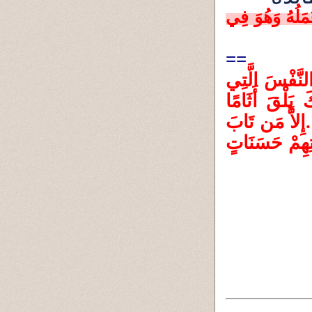
مَلُهُ وَهُوَ فِي
==
النَّفْسَ الَّتِي
َ يَلْقَ أَثَامًا
.إِلاَّ مَن تَابَ
اتِهِمْ حَسَنَاتٍ