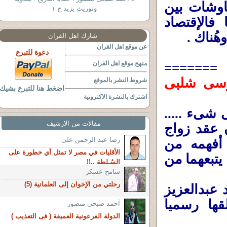
اوشات بين
وتوريث يزيد ج ١
فالإقتصاد
ُناك .
شارك اهل القران
عن موقع اهل القران
دعوة للتبرع
منهج موقع اهل القران
=======
بوسى شلبى
شروط النشر بالموقع
اضغط هنا للتبرع بشيك
اشترك بالنشرة الاكترونية
 شىء .....
مقالات من الارشيف
 عقد زواج
رضا عبد الرحمن على
أفهمه من
الأقليات في مصر لا تمثل أي خطورة على
يتبعهما من
السُـلطة ..!!
سامح عسكر
رحلتي من الإخوان إلى العلمانية (5)
عبدالعزيز
ها رسميا
آحمد صبحي منصور
الدولة الفرعونية العميقة ( فى التعذيب )