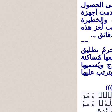
 فى الحصول
دمت أجهزة
 والخطيرة
ت لُغز هذه
==
حرمُ تطليق
ها مُساكنة
ج ويُسميها
يترتب عليها
)))
َانٖۗ وَمَن
هُۥ وَهُوَ
ائدة