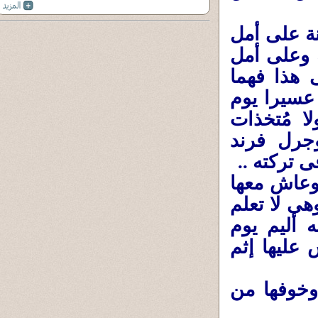
ة على أمل
 وعلى أمل
 هذا فهما
 عسيرا يوم
لا مُتخذات
وجرل فرند
فى تركته ..
، وعاش معها
هى لا تعلم
ه أليم يوم
 عليها إثم
وخوفها من