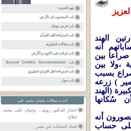
لهو الحديث
عزيز
باب المعذبون فى الأرض
باب فرص تهمك
باب استراحة أهل القرآن
تين الهند
باب مقالات انجليزية
باتهم أنه
 صراعا بين
باب غرائب فى الكون و الأرض
ة ،ولا بين
باب Beyond Conflict: Decentralization
and th
 صراع بسبب
باب استراحة اهل القران انجليزي
ير ) زرعه
باب حوار
بيرة (الهند
ن سُكانها
احدث مقالات عثمان محمد علي
اعتذار للدكتور زويل... وخوف على محمد
تصورون أنه
صلاح
 على حساب
فساد المحليات في مصر .