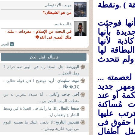
ة ) .ونقطة
مهيب الأرنؤوطي
من هو الشيطان؟
أنها فوجئت
غالب غنيم
يدة بأنها
في البحث عن الإسلام – مفردات – ملك -
ملك اليمين في القر�
ذبة لأنها
بطاقة لها
 ولم تتحدث
فاسألوا اهل الذكر
البورصة
: هل المضا ربة فى البور صة حرام ؟
وهل العمل...
لعصمته ...
موت سليمان
: أريد توضيح ا في قوله تعالى :
ومهر جديد
(فَلَ� �َّا ...
مة أو عند
أخى جاحد وأنانى
: أنا سيدة مغربي ة من
منطقة الريف المغر بى ،...
ت مُساكنة
صفعا بالنعال .!!
: ما رأيك فى الصلا ة في وسط
ترتب عليها
الشار ع وتعطي ل ...
ها حقوق فى
تقديس التاريخ
: لا يخفى عليك ما نعيشه اليوم
من ثورة فكرية ونبش...
مثل أطفال