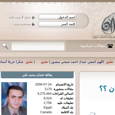
/
دخول
نسيت كلمة
مستخدم جديد
مقالات اساسية
بدك احمد صبحي منصور
|
تعليق:
...
|
تعليق:
شكرا جزيلا أستاذ حمد الحمد .أكرمكم ال
بطاقة
عثمان محمد علي
تاريخ الانضمام
:
2006-07-24
ن ؟؟
مقالات منشورة
:
1170
اجمالي القراءات
:
9,275,464
تعليقات له
:
6,524
تعليقات عليه
:
2,756
بلد الميلاد
:
Egypt
بلد الاقامة
:
Canada