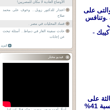
الأوضاع العادية لا مكان للمصريين!
أُجريت بالأمس إنتخابات البرلمان الكندى والتى على 
اعتذار للدكتور زويل... وخوف على محمد
صلاح
أساس نتيجتها سيتم تشكيل البرلمان والحكومة .وتنافس 
فيها 5 أحزاب رئيسية :: الحزب الليبرالى - حزب 
فساد المحليات في مصر .
المحافظين - حزب الديمقراطين الجدد - جزب كيبك - 
حادث سفينة الغاز في دمياط... أسئلة تبحث
عن إجابات
فيديو مختار
وفاز بها الحزب الليبرالى الحاكم للمرة الثالثة على 
التوالى بنسبة 45% ،وتلاه حزب المحافظين بنسبة 41% 
أسأل أحمد صبحى منصور : حكم قتال إسرائيل