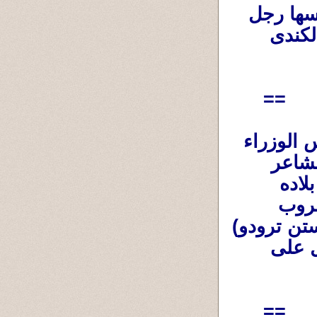
أنا أستبشر خيرا فى هذه الحكومة لأن رئيسها رجل 
إقتصاد وماليات وكان محافظا للبنك المركزى الكندى 
==
ولابد كمواطن كندى أن أُوجه الشُكر لرئيس الوزراء 
السابق المحترم والإنسان صاحب الأخلاق والمشاعر 
النبيلة تجاه المظلومين حول العالم والذى فتح بلاده 
لإستقبال أكبر عدد من اللاجئين من مناطق الحروب 
والمناطق المنكوبة رئيس الوزراء السابق (جاستن ترودو) 
على ماقدمه للحفاظ على كندا ومكانتها والعمل على 
==