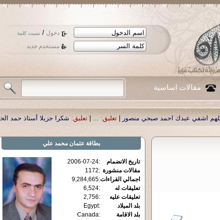
/
دخول
نسيت كلمة
مستخدم جديد
مقالات اساسية
نصور
|
تعليق:
...
|
تعليق:
شكرا جزيلا أستاذ حمد الحمد .أكرمكم الله .
|
تعليق:
نسأل 
بطاقة
عثمان محمد علي
تاريخ الانضمام
:
2006-07-24
مقالات منشورة
:
1172
اجمالي القراءات
:
9,284,665
تعليقات له
:
6,524
تعليقات عليه
:
2,756
بلد الميلاد
:
Egypt
بلد الاقامة
:
Canada