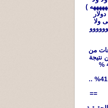
رقص وطبل و(نادى على الصعيدى وووووووو ههههههه ) 
ولا كراتين زيت ومكرونة وسكر وصابون و100 دولار 
مقطوعة نصين وووووو هههههه ،ولا أحمد موسى ولا 
مصطفى بكرى ولا العرجانى ولا صبرى نخنوخ وووووو 
ولا بوليس كمان ...... وفى أقل من 3 ساعات من 
إنتهاء العملية الإنتخابية ظهرت النتيجة لتعلن عن نتيجة 
==