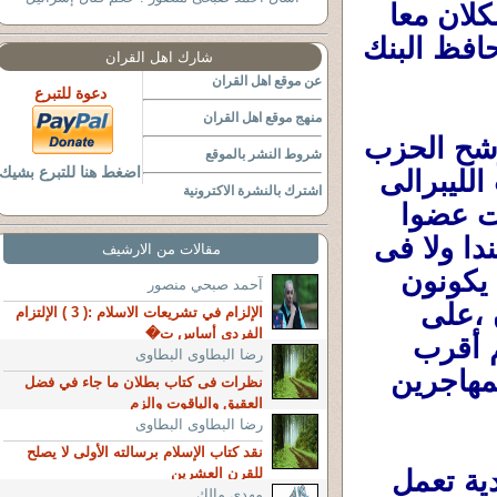
وسيمثل المعارضة فى البرلمان ،ولكنهما سيُشكلان معا 
الحكومة تحت رئاسة زعيم الحزب الليبرالى محافظ البنك 
شارك اهل القران
عن موقع اهل القران
دعوة للتبرع
منهج موقع اهل القران
وأعطينا أنا وأُسرتى (5 أفراد) أصواتنا لمُرشح الحزب 
شروط النشر بالموقع
اضغط هنا للتبرع بشيك
الليبرالى فى المنطقة . فأنا سعيد بفوز الحزب الليبرالى 
اشترك بالنشرة الاكترونية
بالإنتخابات وبتشكيل الحكومة (بالرغم أنى لست عضوا 
فى الجزب ولا فى أى حزب ولن أكون لا فى كندا ولا فى 
مقالات من الارشيف
مصر ) . وسعادتى لأن الليبراليين فى أى مكان يكونون 
آحمد صبحي منصور
أقرب للعقلانية والعلم والهدوء وحقوق الإنسان ،على 
الإلزام في تشريعات الاسلام :( 3 ) الإلتزام
الفردى أساس ت�
عكس المُحافظين سواء فى كندا أو أوروبا فهم أقرب 
رضا البطاوى البطاوى
للتشدد والعصبية والتضييق على المواطنين والمهاجرين 
نظرات فى كتاب بطلان ما جاء في فضل
العقيق والياقوت والزم
رضا البطاوى البطاوى
نقد كتاب الإسلام برسالته الأولى لا يصلح
ولكن وللحق والإنصاف فكل الأحزاب الكندية تعمل 
للقرن العشرين
مهدي مالك