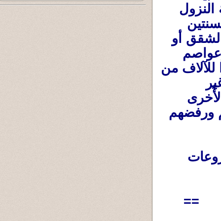
بشكل عام - وفى زيادة عدد المساكن ومحاولة النزول 
بأسعار المنازل والإيجارات التى أصبحت فى السنتين 
الأخيرتين بأسعار جنونية سواء سعر المنازل والشقق أو 
الإيجارات الجديدة وخاصة فى المدن الكبرى وعواصم 
المقاطعات (المحافظات ) بسبب إستقبال كندا للآلاف من 
السوريين والفلسطينيين والأوكرانيين (بشكل غير 
مدروس )فضلا عن الهجرات العادية من البلاد الأُخرى 
،وإستمرار الطلاب فى كندا بعد إنتهاء دراستهم ورفضهم 
،والعمل على خفض الضرائب ، وفتح مشروعات 
==