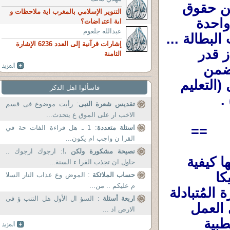
على تحسين الخدمات وجودة الحياة والمزيد من حقوق 
التنوير الإسلامي بالمغرب اية ملاحظات و
الإنسان وإقرار القانون على الجميع بمسطرة واحدة 
اية اعتراضات؟
عبدالله جلغوم
،والعمل على تحسين الإقتصاد ،وخفض معدلات البطالة ... 
إشارات قرآنية إلى العدد 6236 الإشارة
والإرتقاء بمستوى الحياة من جيد جدا إلى ممتاز قدر 
الثامنة
إستطاعتهم ،والإحتفاظ بالمكانة الدولية لكندا ضمن 
المراتب الأولى فى كل المقارنات العالمية مثل (التعليم 
فاسألوا اهل الذكر
.
تقديس شعرة النبى
: رأيت موضوع فى قسم
الاخب ار على الموق ع يتحدث...
==
اسئلة متعددة
: 1 ـ هل قراءة الفات حة في
القرا ن واجب ام يكون...
نصيحة مشكورة ولكن .!
: ارجوك ارجوك ..
الحكومة الجديدة تواجه تحديات كبيرة أهمها كيفية 
حاول ان تجذب القرا ء السنة...
مواجهة غرور وتكبر (ترامب) والوصول مع أمريكا 
حساب الملائكة
: الموض وع عذاب النار السلا
م عليكم .. من...
لمفاوضات جيدة بخصوص الجمارك على التجارة المُتبادلة 
اربعة أسئلة
: السؤ ال الأول هل التنب ؤ فى
... وفى تحسين جودة التعليم أكثر وأكثر - وفى العمل 
الارص اد ...
على زيادة عدد الأطباء والتمريض والخدمات الطبية 