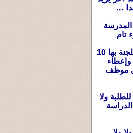
 ...
فلجنة الإنتخاب كانت فى قاعة من قاعات المدرسة 
الكبار ، والعملية الإنتخابية تُجرى بسلاسة وهدوء تام 
وبدون زحام ،وبترحاب شديد من أعضاء اللجنة 
ومساعديهم ولا تستغرق 3 دقائق لكل فرد .واللجنة بها 10 
صناديق تقريبا ب10 موظفين لتسجيل الأسماء وإعطاء 
ورقة الإقتراع وبجوارهم أو على مسافة من كل موظف 
وفى نفس الوقت المدرسة فاتحة وشغالة للطلبة ولا 
كأن هناك أى نشاط آخر موجود بها،ولم تُعطل الدراسة 
ولا يوجد مندوبين للمرشحين ولا هتيفة ولا ولا ولا 