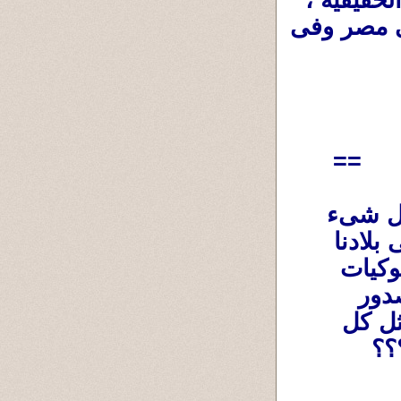
هل سنرى هذا الرُقى ،وهذه الديمقراطية الحقيقية ، 
وهذه السلاسةفى التبادل السلمى للسلطة فى مصر وفى 
==
تيسير الأمور وتيسير الحياة والتعامل مع كل شىء 
بسهولة وعلم ونظام وإحترام مُمكن ، ولكن فى بلادنا 
العربية مازالت هناك مافيا فساد الأخلاق والسلوكيات 
والسياسة وإستعباد المجتمعات جاسمة على صدور 
شعوبها ،فمتى يتخلصون منها ليعيشوا الحياة مثل كل 
؟؟