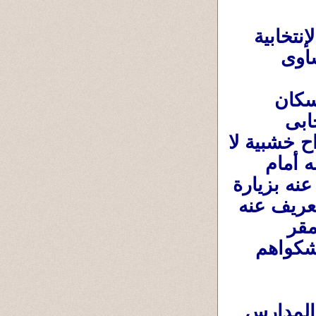
وكنظرة سريعة عن الإنتخابات او العملية الإنتخابية 
فى كندا ... فلا وجود لصخب أو مسيرات أو رشاوى 
 والوطن العربى 
...فالمرشح يتقدم للترشح ،ثم يُرسل بالبريد لسكان 
المنطقة منشورات مختصرة عن برنامجه الإنتخابى 
وطموحاته ، وتكون دعايته مجرد يفط على ألواح خشبية لا 
تزيد عن (40سم & 40سم ) مكتوب عليها إسمه أمام 
بعض المنازل .. ثم يقوم هو بنفسه أو مندوبين عنه بزيارة 
لكل منزل وشقة فى المنطقة المرشح فيها للتعريف عنه 
نفسه وعن برنامجه فى دقيقتين ، وبالتأكيد له مقر 
إنتخابى ويستقبل الناس فيه ويستمع لأرائهم وشكواهم 
ثم يوم الإنتخاب تقام الإنتخابات فى بعض المدارس 