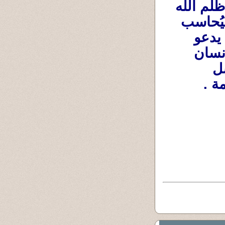
الإسلام ،ومن يفعل هذا مثل الصوفيين ) فقد ظلم الله 
وظلم نفسه وقام بتشريع لم يأذن به الله وسيُحاسب 
عليه حسابا عسيرا يوم القيامة .فالإسلام دين يدعو 
للعبادة وللعمل وإعمار الأرض ولأن يعيش الإنسان 
حياته الطبيعية بما فيها من زواج وتكاثر وتناسل 
ة .