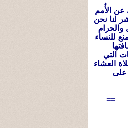
التشريع لنا لا يؤخذ من القصص القرءانى عن الأُمم 
السابقة ،ولكن يؤخذ مما نزل في خطاب مُباشر لنا نحن 
من تشريعات في إفعل ولا تفعل ،وفى الحلال والحرام 
...ومع ذلك فليس هناك أي إشارة لتحريم أو منع للنساء 
في التوظيف للقيام على خدمة المساجد ونظافتها 
وترتيب مفروشاتها ومكتباتها ،وذلك في الأوقات التي 
تكون مُغلقة فيه سواء بين الصلوات أو بعد صلاة العشاء 
،ولكن بالتأكيد ليس في أوقات تردد المُصلين على 
==