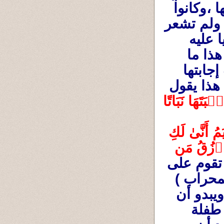
، ومع ذلك لم يتخلى عنها المؤمنون من عائلتها ،وكانوا 
يُنفقون ويتصدقون عليها ،فجعلوا رزقها وفيرا ولم تشعر 
بحاجة ولا نُقصان في رزق الله لها فكان زكريا عليه 
السلام يسألها ( الأكل ده منين يا مريم ،ليس هذا ما 
تركته لك بالأمس فمن أين لك هذا ؟؟ فكانت إجابتها 
لأنها مؤمنة بربها تقول هو من عند الله ) وفى هذا يقول 
فَتَقَبَّلَهَا رَبُّهَا بِقَبُولٍ حَسَنٖ وَأَنۢبَتَهَا نَبَاتًا 
حَسَنٗا وَكَفَّلَهَا زَكَرِيَّاۖ كُلَّمَا دَخَلَ عَلَيۡهَا زَكَرِيَّا 
ٱلۡمِحۡرَابَ وَجَدَ عِندَهَا رِزۡقٗاۖ قَالَ يَٰمَرۡيَمُ أَنَّىٰ لَكِ 
هَٰذَاۖ قَالَتۡ هُوَ مِنۡ عِندِ ٱللَّهِۖ إِنَّ ٱللَّهَ يَرۡزُقُ مَن 
(37 آل عمران ). فكانت تقوم على 
خدمة ونظافة وتنظيم مفروشات المسجد (المحراب ) 
وهكذا وهكذا .وكانت تقريبا شبه مُقيمة فيه ، ويبدو أن 
أمها أيضا توفت وماتت وهى (مريم ) مازالت طفلة 