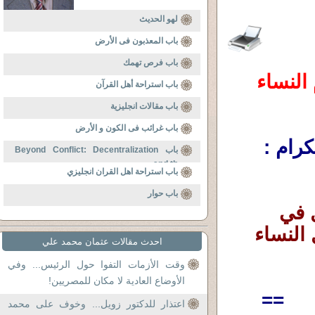
لهو الحديث
باب المعذبون فى الأرض
باب فرص تهمك
هل كانت مريم راهبة،وهل يجوز أن تقوم النساء 
باب استراحة أهل القرآن
باب مقالات انجليزية
باب غرائب فى الكون و الأرض
سؤال مهم ناتج عن منشورلأحد الإخوة الكرام : 
باب Beyond Conflict: Decentralization
and th
باب استراحة اهل القران انجليزي
باب حوار
هل مريم عليها السلام كانت راهبة ، وهل في 
الإسلام رهبنة أو رهبانية ، وهل يجوز أن تعمل النساء 
احدث مقالات عثمان محمد علي
وقت الأزمات التفوا حول الرئيس... وفي
الأوضاع العادية لا مكان للمصريين!
==
اعتذار للدكتور زويل... وخوف على محمد