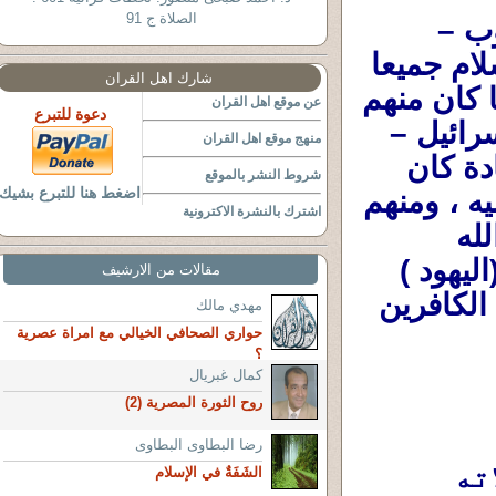
الصلاة ج 91
بنى إسرائيل هم أبناء وذرية وأحفاد (يعقوب – 
إسرائيل –إبن إسحاق بن إبراهيم –عليهم السلام جميعا 
شارك اهل القران
) فكان إسمه ايضا (إسرائيل )وهم إخوة وربما كان منهم 
عن موقع اهل القران
دعوة للتبرع
رائيل –
منهج موقع اهل القران
بن إسحاق بن إبراهيم عليهم السلام ) .وكالعادة كان 
شروط النشر بالموقع
اضغط هنا للتبرع بشيك
منهم مؤمنين قانتين صدقوا ما عاهدوا الله عليه ، ومنهم 
اشترك بالنشرة الاكترونية
كافرين مُشركين مُتطرفين من الذين حاربوا الله 
ورسالاته ورُسله وقتلوا بعضا من رسله وهم (اليهود ) 
مقالات من الارشيف
ومُصطلح اليهود في القرءان لا يُطلق إلا على الكافرين 
مهدي مالك
حواري الصحافي الخيالي مع امراة عصرية
؟
كمال غبريال
روح الثورة المصرية (2)
رضا البطاوى البطاوى
جعل الله جل جلاله رسالات من رسالاته 
الشَفَةٌ في الإسلام