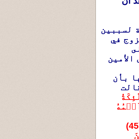
صغيرة لأن القرءان الكريم لم يتحدث عنها بعد أن 
ومريم عليها السلام لم تكن راهبة لسببين 
.الأول أنها كأى أنثى تعلم أنها ستتزوج في 
يوم ما حينما تبلغ سن البلوغ العقلى 
والجسدى ،وقد تبين هذا في ردها على الأمين 
جبريل عليه السلام حينما حضر إليها 
ليُخبرها بإصطفاء الله وإختياره لها بأن 
تكون أُما ووالدة للمسيح بن مريم فقالت 
إِذۡ قَالَتِ ٱلۡمَلَٰٓئِكَةُ 
يَٰمَرۡيَمُ إِنَّ ٱللَّهَ يُبَشِّرُكِ بِكَلِمَةٖ مِّنۡهُ ٱسۡمُهُ 
ٱلۡمَسِيحُ عِيسَى ٱبۡنُ مَرۡيَمَ وَجِيهٗا فِي 
ٱلدُّنۡيَا وَٱلۡأٓخِرَةِ وَمِنَ ٱلۡمُقَرَّبِينَ (45) 
وَيُكَلِّمُ ٱلنَّاسَ فِي ٱلۡمَهۡدِ وَكَهۡلٗا وَمِنَ 