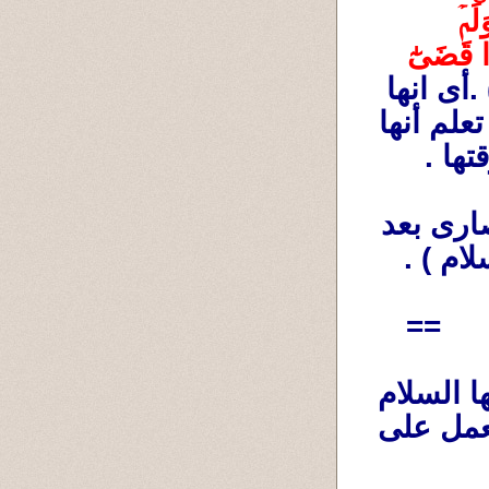
ٱلصَّٰلِحِينَ (46) قَالَتۡ رَبِّ أَنَّىٰ يَكُونُ لِي وَلَدٞ وَلَمۡ 
يَمۡسَسۡنِي بَشَرٞۖ قَالَ كَذَٰلِكِ ٱللَّهُ يَخۡلُقُ مَا يَشَآءُۚ إِذَا قَضَىٰٓ 
 (47آل عمران) .أى انها 
لم تتزوج بعد لكى يكون لها طفلا. فهى كانت تعلم أنها 
ها .
السبب الثانى :: أن الرهبانية إبتدعها النصارى بعد 
ام ) .
==
هل بناءا على ما تقدم من قيام مريم عليها السلام 
على خدمة المسجد يجوز للنساء أن تقوم بالعمل على 