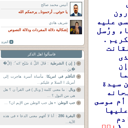
وأختار لها رسُلا من المؤمنين من بنى 
أنيس محمد صالح
إسرائيل فكان منهم يوسف وموسى وهارون 
يا حوثي,, أرحمونا,, يرحمكم الله
وداوود وسُليمان وزكريا ويحيى (وعيسى عليه 
شريف هادي
السلام من ناحية أُمه ) وإلياس وأنبياء ورُسل 
إشكالية دلالة المفردات ودلالة النصوص
آخرين لم يذكر أسمائهم القرءان الكريم . 
وكان من هذا الفرع الطيب المؤمن القانت 
فاسألوا اهل الذكر
لله رب العالمين فرع (آل عمران ) الذى 
( إن ) الشرطية
: قَالَ اللَّ هُ سُبْح َانَه ُ: {الَّ�
تنتمى إليه (مريم عليها السلام ) بل إن 
�ِينَ ...
القرءان ذكر أنها إبنة عمران عليهما 
التأقلم فى امريكا
: مأساة أسرة هاجرت إلى
السلام جميعا . وعمران كان متزوجا من سيدة 
أمريك ا السلا م عليكم...
وبال
: ما معنى كلمة ( وبال ) فى القرآ ن ؟ هل
مؤمنة صدقت ما عاهدت عليها ربها سُبحانه 
هى من البول ؟ ...
وتعالى مثلها مثل جداتها من أمثال أم موسى 
حب الوطن
: • هل حب الوطن من الإيم ان؟ ...
عليها السلام .فحينما حملت في مريم عليها 
البقرة 286
: أنا لا أفهم معنى الدعا ء فى هذه
السلام نذرت لله أن يكون طفلها القادم 
الآية...
( 
إِذۡ 