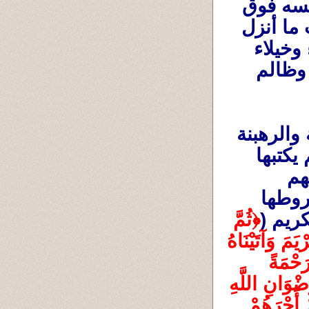
وفى كُل شيء ،فمن يكون هذا الذى يجعل نفسه فوق 
الأنبياء ليعتزل الحياة ويترهبن ويضع تشريعات ما أنزل 
الله بها من سُلطان ويدّعى زورا وبهتانا ورياء وخيلاء 
بأنه يتقرب بها إلى الله ؟؟؟ فوالله إنه لواهم وظالم 
فالقرءان الكريم يقص علينا بأن الرهبانية والرهبنة 
إبتداع بشرى ما أنزل الله بها من سلطان ولم يكتبها 
الله عليهم ،وهم الذين وضعوا من تلقاء أنفسهم 
مواصفاتها وشروطها ،ومع ذلك لم يُطبقوا شروطها 
كريم (
﴿ثُمَّ 
قَفَّيْنَا عَلَى آثَارِهِمْ بِرُسُلِنَا وَقَفَّيْنَا بِعِيسَى ابْنِ مَرْيَمَ وَآتَيْنَاهُ 
الْإِنْجِيلَ وَجَعَلْنَا فِي قُلُوبِ الَّذِينَ اتَّبَعُوهُ رَأْفَةً وَرَحْمَةً 
وَرَهْبَانِيَّةً ابْتَدَعُوهَا مَا كَتَبْنَاهَا عَلَيْهِمْ إِلَّا ابْتِغَاءَ رِضْوَانِ اللَّهِ 
فَمَا رَعَوْهَا حَقَّ رِعَايَتِهَا فَآتَيْنَا الَّذِينَ آمَنُوا مِنْهُمْ أَجْرَهُمْ 