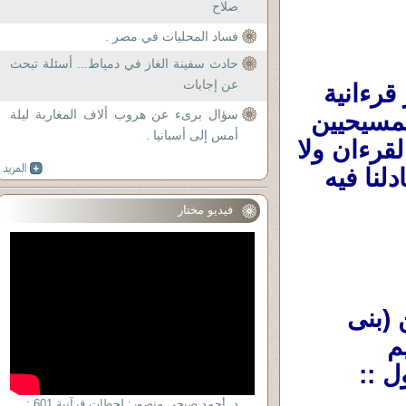
صلاح
فساد المحليات في مصر .
حادث سفينة الغاز في دمياط... أسئلة تبحث
عن إجابات
: سيكون تعقيبى من خلال وجهة نظر قرءانية 
سؤال برىء عن هروب ألاف المغاربة ليلة
إسلامية ولا علاقة لها بإيمان وعقيدة إخوتنا المسيحيين 
أمس إلى أسبانيا .
،فأتمنى ألا أجد تعقيبات من أحدهم لا يعرف القرءان ولا 
ما فيه من حقائق عن مريم عليها السلام ويُجادلنا فيه 
فيديو مختار
من خلال ما أفهمه من حقائق قرءانية عن (بنى 
إسرائيل )عموما وعن (آل عمران ) وعن (مريم 
ل ::
د. أحمد صبحى منصور: لحظات قرآنية 601 :