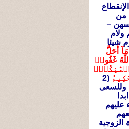
فليس في الإسلام رهبنة ورهبانية بمعنى الإنقطاع 
عن الدُنيا وتحريم الرُهبان على أنفسهم بعضا من 
فسهن –
الراهبات ) ووووو .فلقد عاتب القرءان الكريم ولام 
رسول الله محمد عليه السلام وعنفه حين حرّم شيئا 
يَٰٓأَيُّهَا ٱلنَّبِيُّ لِمَ تُحَرِّمُ مَآ أَحَلَّ 
ٱللَّهُ لَكَۖ تَبۡتَغِي مَرۡضَاتَ أَزۡوَٰجِكَۚ وَٱللَّهُ غَفُورٞ 
رَّحِيمٞ (1) قَدۡ فَرَضَ ٱللَّهُ لَكُمۡ تَحِلَّةَ أَيۡمَٰنِكُمۡۚ 
كِيمُ 
(2 
التحريم). فالإسلام والقرءان يدعو لعبادة الله وللسعى 
في الأرض وإعمارها والتفاعل معها ولا يدعو ابدا 
للإعتزال والتقوقع تحت حُجة العبادة . فالأنبياء عليهم 
السلام كانوا يعيشون بين الناس ويتعاملون معهم 
ويُمارسون حياتهم في الدعوة والعمل والحياة الزوجية 