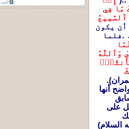
قَالَتِ ٱمۡرَأَتُ عِمۡرَٰنَ رَبِّ إِنِّي نَذَرۡتُ لَكَ مَا فِي 
بَطۡنِي مُحَرَّرٗا فَتَقَبَّلۡ مِنِّيٓۖ إِنَّكَ أَنتَ ٱلسَّمِيعُ 
 (35آل عمران ).وكانت تتمنى أن يكون 
ولدا ذكرا ليقدر على خدمة بيت الله .فلما 
فَلَمَّا 
وَضَعَتۡهَا قَالَتۡ رَبِّ إِنِّي وَضَعۡتُهَآ أُنثَىٰ وَٱللَّهُ 
أَعۡلَمُ بِمَا وَضَعَتۡ وَلَيۡسَ ٱلذَّكَرُ كَٱلۡأُنثَىٰۖ 
وَإِنِّي سَمَّيۡتُهَا مَرۡيَمَ وَإِنِّيٓ أُعِيذُهَا بِكَ 
 (36آل عمران). 
وهى التي أطلقت عليها إسم (مريم) .ومن الواضح أنها 
ولدت يتيمة وتوفى أباها قبل أن يراها .... فتسابق 
المؤمنون العظماء من عائلتها من بنى إسرائيل على 
كفالتها وتربيتها والإنفاق عليها ،ففاز بتحمل تلك 
المسئولية نبى الله وعبده ورسوله (زكريا عليه السلام) 