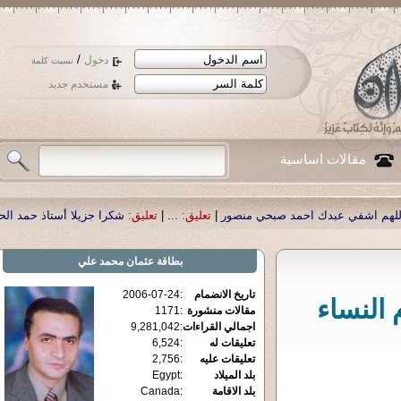
/
دخول
نسيت كلمة
مستخدم جديد
مقالات اساسية
صور
|
تعليق:
...
|
تعليق:
شكرا جزيلا أستاذ حمد الحمد .أكرمكم الله .
|
تعليق:
نسأل ال
بطاقة
عثمان محمد علي
تاريخ الانضمام
:
2006-07-24
 النساء
مقالات منشورة
:
1171
اجمالي القراءات
:
9,281,042
تعليقات له
:
6,524
تعليقات عليه
:
2,756
بلد الميلاد
:
Egypt
بلد الاقامة
:
Canada