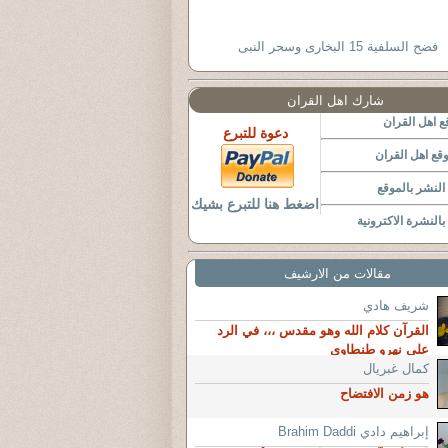
فضح السلفية 15 البخارى وسحر النبى
شارك اهل القران
 اهل القران
دعوة للتبرع
قع اهل القران
لنشر بالموقع
اضغط هنا للتبرع بشيك
النشرة الاكترونية
مقالات من الارشيف
شريف هادي
القرآن كلام الله وهو مقدس ،،، في الرد
على نهرو طنطاوي
كمال غبريال
هو زمن الافتضاح
إبراهيم دادي Brahim Daddi