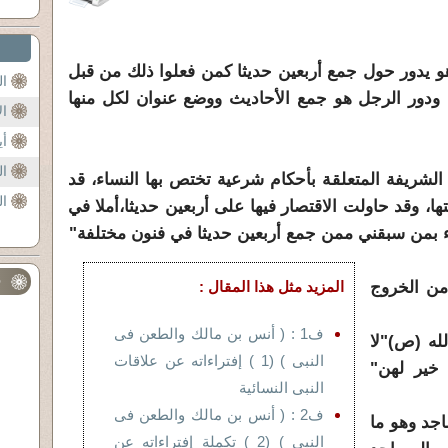
يدور حول جمع أربعين حديثا كمن فعلوا ذلك من قبل
ال
ودور الرجل هو جمع الأحاديث ووضع عنوان لكل منها
ال
أي
ال
الشريفة المتعلقة بأحكام شرعية تختص بها النساء، قد
ال
ا، وقد حاولت الاقتصار فيها على أربعين حديثا،أملا في
ء بمن سبقني ممن جمع أربعين حديثا في فنون مختلفة"
ف
 من الخروج
المزيد مثل هذا المقال :
ف1 : ( أنس بن مالك والطعن فى
له (ص)"لا
النبى ) (1 ) إفتراءاته عن علاقات
 خير لهن"
النبى النسائية
ف2 : ( أنس بن مالك والطعن فى
اجد وهو ما
النبى ) (2 ) تكملة إفتراءاته عن