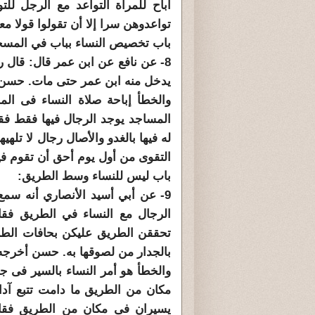
أباح للمرأة التواعد مع الرجل لل
تواعدوهن سرا إلا أن تقولوا قولا مع
باب تخصيص النساء بباب في المسج
8- عن نافع عن ابن عمر قال: قال رس
يدخل منه ابن عمر حتى مات. حسن أ
والخطأ إباحة صلاة النساء فى الم
المساجد يوجد الرجال فيها فقط فقا
له فيها بالغدو والأصال رجال لا تل
التقوى من أول يوم أحق أن تقوم في
باب ليس للنساء وسط الطريق:
9- عن أبي أسيد الأنصاري أنه س
الرجال مع النساء في الطريق فق
تحققن الطريق عليكن بحافات الطري
بالجدار من لصوقها به. حسن أخرجه أ
والخطأ هو أمر النساء بالسير فى ج
مكان من الطريق ما دامت تتبع آدا
يسيران فى مكان من الطريق فقا