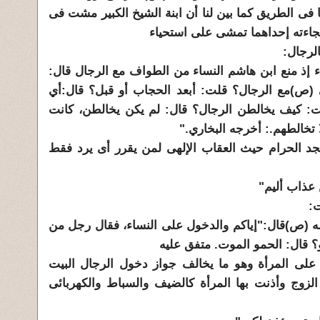
 فى الطريق كما بين لنا أن ابنة الشيخ الكبير مشت فى
جاءته إحداهما تمشى على استحياء
لرجال:
ء إذ منع ابن هاشم النساء من الطواف مع الرجال قال:
(ص)مع الرجال؟ قلت: أبعد الحجاب أو قبل؟ قال:أي
ت: كيف يخالطن الرجال؟ قال: لم يكن يخالطن، كانت
تخالطهم.: أخرجه البخاري."
د الحرام حيث العقاب الإلهى لمن يقرر أى يرد فقط
 عذاب أليم"
ت:
له (ص)قال:"إياكم والدخول على النساء، فقال رجل من
و؟ قال: الحمو الموت. متفق عليه
على المرأة وهو ما يخالف جواز دخول الرجال البيت
لزوج وأذنت بها المرأة كالضيف والسباط والكهربائى