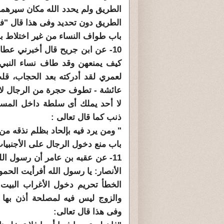
الطريق ولم يحدد الله مكان سيرهما
الطريق دون تحديد وفى هذا قال "ف
باب طواف النساء من غير اختلاط با
10- عن ابن جريح قال أخبرني عطا
كيف يمنعهن وقد طاف نساء النبي 
لعمري لقد أدركته بعد الحجاب، قل
عائشة - تطوف حجرة من الرجال لا 
لا أحد يملك أى سلطة داخل المسج
ذنب كما قال تعالى :
" ومن يرد فيه بإلحاد بظلم نذقه من
باب منع دخول الرجال على الأجنبيا
11- عن عقبه بن عامر أن رسول ال
الأنصار: يا رسول الله أفرأيت الحم
الخطأ تحريم دخول الأغراب البيت 
والزوج ليس فيه لمصلحة أذن بها ا
وفى هذا قال تعالى: