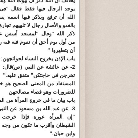
يخالف أن الله ذكر أن بيوت الله و
يوجد الرجال فيها فقط فقال "فى
الله أن ترفع ويذكر فيها اسمه يسب
بالغدو والأصال رجال لا تلهيهم تجارة
ذكر الله "وقال "لمسجد أسس عل
من أول يوم أحق أن تقوم فيه فيه ر
أن يتطهروا "
باب الإذن بخروج النساء لحوائجهن:
2- عن عائشة عن النبي (ص)قال: "
تخرجن في حاجتكن" متفق عليه."
المستفاد من المعنى الصحيح هو خر
للضرورات وهو قضاء مصالحهن
باب بيان ما في خروج المرأة من ال
3- عن عبد الله بن مسعود عن الن
"إن المرأة عورة فإذا خرجت 
الشيطان وأقرب ما تكون من وجه رب
وابن حبان."