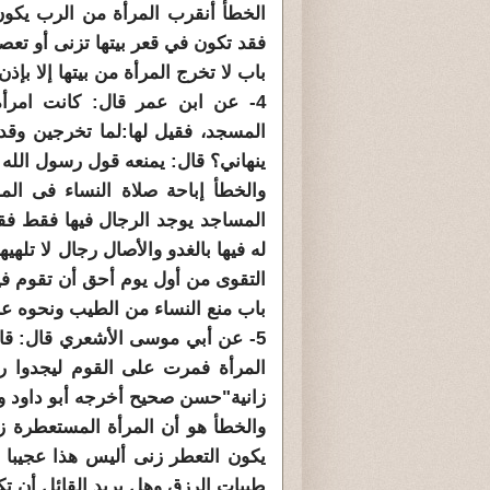
الخطأ أنقرب المرأة من الرب يكون
فقد تكون في قعر بيتها تزنى أو تعص
باب لا تخرج المرأة من بيتها إلا بإذ
4- عن ابن عمر قال: كانت امرأ
المسجد، فقيل لها:لما تخرجين وقد 
ينهاني؟ قال: يمنعه قول رسول الله (
والخطأ إباحة صلاة النساء فى الم
المساجد يوجد الرجال فيها فقط فقا
له فيها بالغدو والأصال رجال لا تل
التقوى من أول يوم أحق أن تقوم في
باب منع النساء من الطيب ونحوه عن
5- عن أبي موسى الأشعري قال: قا
المرأة فمرت على القوم ليجدوا ر
زانية"حسن صحيح أخرجه أبو داود وا
والخطأ هو أن المرأة المستعطرة ز
يكون التعطر زنى أليس هذا عجيبا 
طيبات الرزق وهل يريد القائل أن تكو