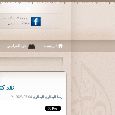
مساءً
English
|
عربي
الرئيسية
عن القرانيين
نقد كت
رضا البطاوى البطاوى
Ýí 2023-07-04