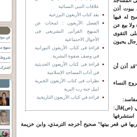
هى المساجد
علاقات النبى النسائية
 بيوت أذن
نقد كتاب الأربعون البرزخية
ح له فيها
الفصل الأربعون : لمحات عن
 ولا بيع عن
المنهج القرآنى التشريعى فى
ى التقوى
عن موقع
الأحوال الاجتماعية
جال يحبون
قراءة فى كتاب الأربعون النورانية
منهج مو
في وصف صفوة البشرية
شروط ا
قراءة فى كتاب الأربعون الحديثية
قد أذن أن
اشترك ب
في آداب المساجد الإسلامية
نظرات فى كتاب الأربعون الخيرية
وج النساء
لنيل جنة رب البرية
قراءة في كتاب الأربعون التاريخية
مفاسد:
بي (ص)قال:
استشرفها
ها في قعر بيتها" صحيح أخرجه الترمذي، وابن خزيمة