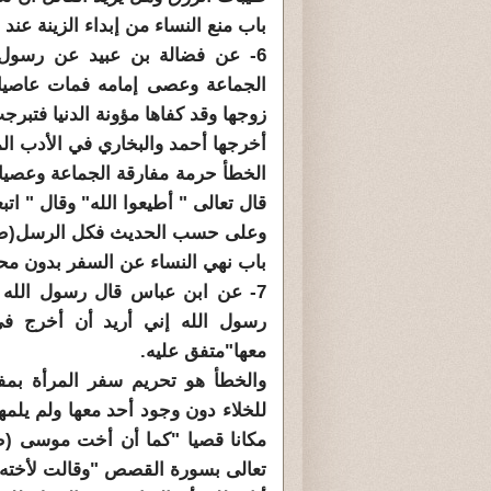
باب منع النساء من إبداء الزينة عند 
6- عن فضالة بن عبيد عن رسول ا
الجماعة وعصى إمامه فمات عاصيا،
زوجها وقد كفاها مؤونة الدنيا فتبر
أخرجها أحمد والبخاري في الأدب الم
الخطأ حرمة مفارقة الجماعة وعصيان
قال تعالى " أطيعوا الله" وقال " اتب
وعلى حسب الحديث فكل الرسل(ص) ف
باب نهي النساء عن السفر بدون مح
7- عن ابن عباس قال رسول الله (
رسول الله إني أريد أن أخرج في
معها"متفق عليه.
والخطأ هو تحريم سفر المرأة بم
للخلاء دون وجود أحد معها ولم يلمه
مكانا قصيا "كما أن أخت موسى (ص
تعالى بسورة القصص "وقالت لأخته 