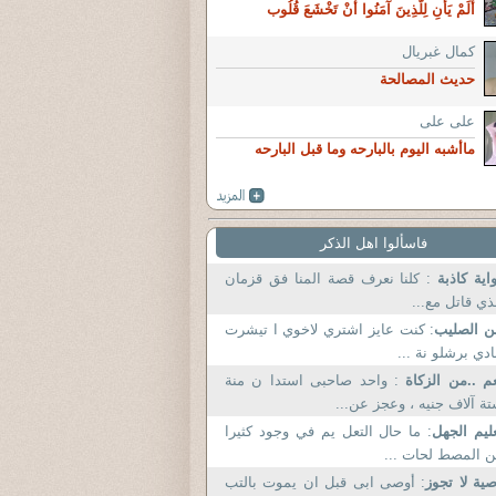
أَلَمْ يَأْنِ لِلَّذِينَ آمَنُوا أَنْ تَخْشَعَ قُلُوب
كمال غبريال
حديث المصالحة
على على
ماأشبه اليوم بالبارحه وما قبل البارحه
فاسألوا اهل الذكر
اية كاذبة
: كلنا نعرف قصة المنا فق قزمان
ذي قاتل مع...
 الصليب
: كنت عايز اشتري لاخوي ا تيشرت
ادي برشلو نة ...
م ..من الزكاة
: واحد صاحبى استدا ن منة
ة آلاف جنيه ، وعجز عن...
ليم الجهل
: ما حال التعل يم في وجود كثيرا
 المصط لحات ...
ية لا تجوز
: أوصى ابى قبل ان يموت بالتب