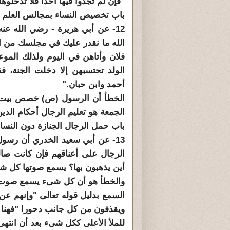
"فإن لم تجدوا فيها أحدا فلا تدخلوه
باب تخصيص النساء بمجالس العلم و
12- عن أبي هريرة - رضي الله ع
الله ما نقدر عليك في مجلسك من ال
فلان وأتاهن في اليوم ولذلك الموع
الولد تحتسبهن إلا دخلت الجنة، فق
أحمد وابن حبان."
الخطأ أن الرسول (ص) خصص بيت ام
الجمعة هو تعليم الرجال أحكام الدي
باب حمل الرجال الجنازة دون النساء
13- عن أبي سعيد الخدري أن رسول 
الرجال على أعناقهم فإن كانت صال
أين يذهبون بها؟ يسمع صوتها كل شي
والخطأ هو أن كل شىء يسمع صوت ال
السمع بدليل قوله تعالى "وإنهم عن
ويقذفون من كل جانب دحورا "فهنا ا
للملأ الأعلى ككل شىء بعد أن انتهى