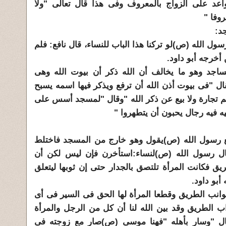
تواعد على الزواج بالمعروف وفى هذا قال تعالى "ولا
روفا "
د:
ول الله (ص)لو تركنا هذا الباب للنساء، قال نافع: فلم
خرجه أبو داود.
ساجد وهو ما يخالف أن الله ذكر أن بيوت الله وهى
ل "فى بيوت أذن الله أن ترفع ويذكر فيها اسمه يسبح
هيهم تجارة ولا بيع عن ذكر الله "وقال "لمسجد أسس على
ه فيه رجال يحبون أن يتطهروا "
مع رسول الله (ص)يقول وهو خارج من المسجد فاختلط
ال رسول الله (ص)لنساء:استأخرن فإن ليس لكن أن
ق فكانت المرأة تلتصق بالجدار حتى إن ثوبها ليتعلق
بو داود.
وانب الطريق وقطعا المرأة لها الحق فى السير فى أى
ب الطريق وقد بين الله لنا أن كل من الرجل والمرأة
ل "وسار بأهله "فهنا موسى (ص)صار مع زوجته فى