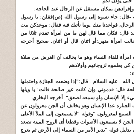
ا حتى يؤذن لكم "
إفرادهن بمكان مستقل عن الرجال عند الحاجة:
نه -قال: جاء نسوة إلى رسول الله (ص)فقلن: يا رسول
رجال، فواعدنا منك يوما نأتيك فيه فقال: موعدكن بيت
د قال: فكان مما قال لهن ما من امرأة تقدم ثلاثا من
الت امرأة منهن:أو اثنان قال أو اثنان. صحيح أخرجه
رأة للقاء النساء وهو ما يخالف أن الغرض من صلاة
ن كى يعلموه لزوجاتهم وأولادهم
:
الله - عليه السلام - قال:"إذا وضعت الجنازة واحتملها
حة قال: قدموني وإن كانت غير صالحة قالت: يا ويلها
ء إلا الإنسان ولو سمعه لصعق". أخرجه البخاري.
جنازة عدا الإنسان وهو يخالف أن الجن معزولون عن
 السمع لمعزولون "وقوله "لا يسمعون إلى الملأ الأعلى
لجن لا يسمعون الأصوات وقطعا أى الروح الميتة تصعد
 بدليل قوله "يدبر الأمر من السماء إلى الأرض ثم يعرج