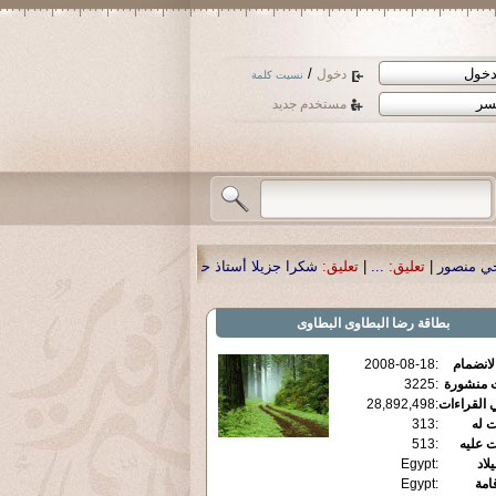
/
دخول
نسيت كلمة
مستخدم جديد
را جزيلا أستاذ حمد الحمد .أكرمكم الله .
|
تعليق:
نسأل الله تعالى أن يمن بالشفاء
بطاقة
رضا البطاوى البطاوى
الانضمام
:
2008-08-18
ت منشورة
:
3225
 القراءات
:
28,892,498
ت له
:
313
ت عليه
:
513
يلاد
:
Egypt
قامة
:
Egypt