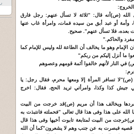
رع
الخروج:
لله (ص)أنه قال: "ثلاثة لا تسأل عنهم: رجل فارق
 وأمة أو عبد أبق من سيده فمات، وامرأة غاب عنها
جت بعده، فلا تسأل عنهم". صحيح.
فرد والحاكم."
 الإمام وهو ما يخالف أن الطاعة لله وليس للإمام كما
عوا ما أنزل إليكم من ربكم"
ي النار لأنهم خالفوا أئمة قومهم وعصوهم
رم:
ص)"لا تسافر المرأة إلا ومعها محرم، فقال رجل: يا
 جيش كذا وكذا، وامرأتي تريد الحج، فقال: اخرج
فردها ويخالف هذا أن مريم (ص)قد خرجت من البيت
ا الله على هذا وفى هذا قال تعالى "فحملته فانتبذت به
)خرجت من البيت لمتابعة تابوت أخيها وفى هذا قال
قصيه فبصرت به عن جنب وهم لا يشعرون"كما أن الله