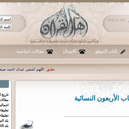
الجمعة ٠٧ - أغسطس - ٢٠٢٦ ٠٢:٢١
كتاب الموقع
الاتصال
مقالات اساسية
تعليق:
اللهم اشفي عبدك احمد صبحي منصور
|
تعليق:
...
|
تعليق:
شك
تاريخ 
اب الأربعون النسائية
مقالا
اجمالي
تعليقا
تعليقا
بلد الم
بلد الا