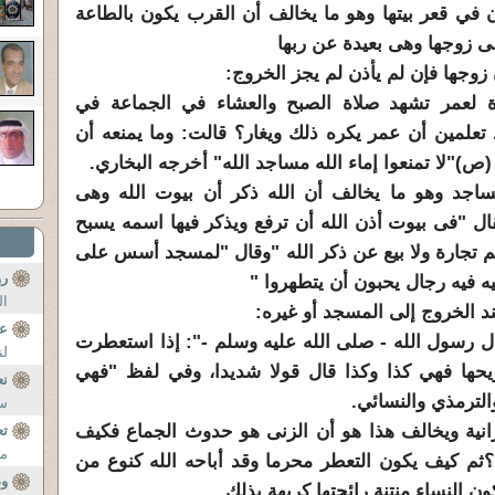
 في قعر بيتها وهو ما يخالف أن القرب يكون بالطاعة
ى زوجها وهى بعيدة عن ربها
ن زوجها فإن لم يأذن لم يجز الخروج:
ة لعمر تشهد صلاة الصبح والعشاء في الجماعة في
تعلمين أن عمر يكره ذلك ويغار؟ قالت: وما يمنعه أن
ص)"لا تمنعوا إماء الله مساجد الله" أخرجه البخاري.
ساجد وهو ما يخالف أن الله ذكر أن بيوت الله وهى
ل "فى بيوت أذن الله أن ترفع ويذكر فيها اسمه يسبح
هيهم تجارة ولا بيع عن ذكر الله "وقال "لمسجد أسس على
رو
ه فيه رجال يحبون أن يتطهروا "
ال
د الخروج إلى المسجد أو غيره:
عن
ل رسول الله - صلى الله عليه وسلم -": إذا استعطرت
لن
يحها فهي كذا وكذا قال قولا شديدا، وفي لفظ "فهي
نع
لترمذي والنسائي.
ست
انية ويخالف هذا هو أن الزنى هو حدوث الجماع فكيف
تع
من
؟ثم كيف يكون التعطر محرما وقد أباحه الله كنوع من
وص
ن النساء منتنة رائحتها كريهة بذلك .