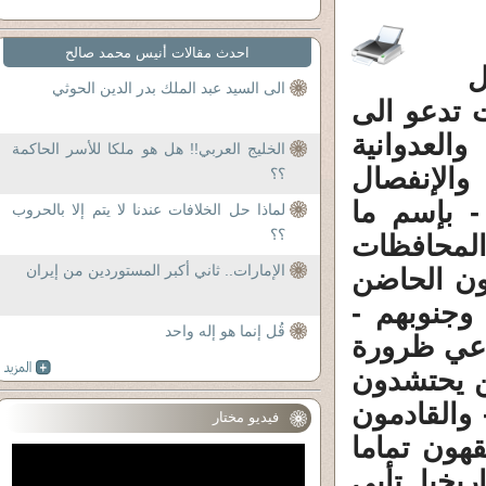
احدث مقالات أنيس محمد صالح
ل
الى السيد عبد الملك بدر الدين الحوثي
 تدعو الى
والعدوانية
الخليج العربي!! هل هو ملكا للأسر الحاكمة
والإنفصال
؟؟
- بإسم ما
لماذا حل الخلافات عندنا لا يتم إلا بالحروب
؟؟
لمحافظات
الإمارات.. ثاني أكبر المستوردين من إيران
نون الحاضن
وجنوبهم -
قُل إنما هو إله واحد
دعي ظرورة
ن يحتشدون
 والقادمون
فيديو مختار
قهون تماما
يخيا تأبى