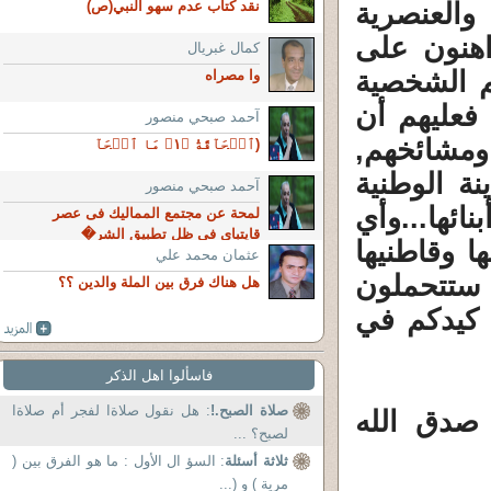
العنصرية
نقد كتاب عدم سهو النبي(ص)
راهنون على
كمال غبريال
م الشخصية
وا مصراه
عليهم أن
آحمد صبحي منصور
ومشائخهم,
(ٱلۡحَآقَّةُ ﴿١﴾ مَا ٱلۡحَآ
نة الوطنية
آحمد صبحي منصور
ائها...وأي
لمحة عن مجتمع المماليك فى عصر
قايتباى فى ظل تطبيق الشر�
 وقاطنيها
عثمان محمد علي
! ستتحملون
هل هناك فرق بين الملة والدين ؟؟
ه كيدكم في
فاسألوا اهل الذكر
صلاة الصبح.!
: هل نقول صلاةا لفجر أم صلاةا
 صدق الله
لصبح؟ ...
ثلاثة أسئلة
: السؤ ال الأول : ما هو الفرق بين (
مرية ) و (...