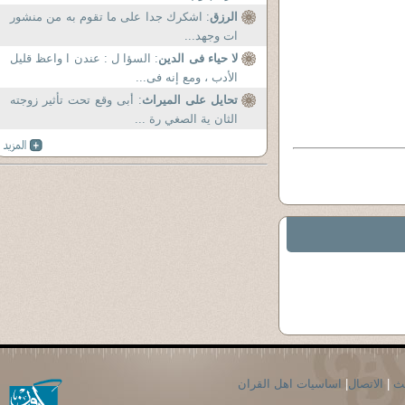
الرزق
: اشكرك جدا على ما تقوم به من منشور
ات وجهد...
لا حياء فى الدين
: السؤا ل : عندن ا واعظ قليل
الأدب ، ومع إنه فى...
تحايل على الميراث
: أبى وقع تحت تأثير زوجته
الثان ية الصغي رة ...
حث
|
الاتصال
|
اساسيات اهل القران