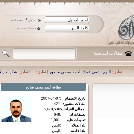
/
دخول
نسيت كلمة
مستخدم جديد
مقالات اساسية
اللهم اشفي عبدك احمد صبحي منصور
|
تعليق:
...
|
تعليق:
شكرا جزيلا أستاذ حمد ا
بطاقة
أنيس محمد صالح
تاريخ الانضمام
:
2007-04-07
مقالات منشورة
:
421
اجمالي القراءات
:
5,479,536
تعليقات له
:
649
تعليقات عليه
:
1,001
بلد الميلاد
:
اليمن
بلد الاقامة
:
اليمن