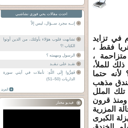
احدث مقالات يحي فوزي نشاشبي
إنــه مجرد ســؤال، ليس إلاّ
م في تزايد
تشابهت قلوب هؤلاء بأولئك، من الذين أوتوا
ريا فقط ،
الكتاب !؟
متزاحمة ،
الرسول ومهمته ؟
ذلك للملأ،
نقــد على نـقــد
لأنه حتما
فَفِرُّوا إِلَى اللَّهِ: تأملات في آيتي سورة
الذاريات (50–51)
خندق مذهب
تلك الملل
 ومنذ قرون
فيديو مختار
الة المزرية
لة الكبرى
م الخندق