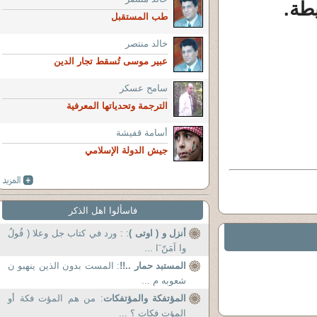
طة.
طب المستقبل
خالد منتصر
عبير موسى تُسقط تجار الدين
سامح عسكر
الترجمة وتحدياتها المعرفية
أسامة قفيشة
جيش الدولة الإسلامي
فاسألوا اهل الذكر
أنزل و ( اوتى )
: : ورد في كتاب جل وعلا ( قُولُ
وا آمَنّ َا ...
المستبد حمار ..!!
: المست بدون الذين ينهبو ن
شعوبه م ...
المؤتفكة والمؤتفكات
: من هم المؤت فكة أو
المؤت فكات ؟ ...