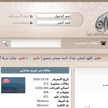
/
دخول
نسيت كلمة
مستخدم جديد
مقالات اساسية
اللهم اشفي عبدك احمد صبحي منصور
|
تعليق:
...
|
تعليق:
شكرا جزيلا أستاذ حمد ال
بطاقة
يحي فوزي نشاشبي
تاريخ الانضمام
:
2006-10-28
.
مقالات منشورة
:
311
اجمالي القراءات
:
4,010,364
تعليقات له
:
408
تعليقات عليه
:
421
بلد الميلاد
:
Morocco
بلد الاقامة
:
Morocco