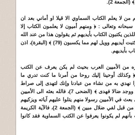
الجمعة 2).
لا يعلم الكتاب السماوي الا قيلا او أماني بعد ان
حانه وتعالى : ﴿ ومنهم أميون لا يعلمون الكتاب إلا
م إلا يظنون (78) فويل للذين يكتبون الكتاب بأيديهم ثم يقولون هذا من عند الله
ليشتروا به ثمنا قليلا فويل لهم مما كتبت أيديهم وويل لهم مما يكسبون (79) ﴾ (البقرة)، اذن
ب بأيديهم.
 من الأميين العرب بحيث لم يكن يعرف عن الكتب
وكذلك أوحينا إليك روحا من أمرنا ما كنت تدري ما
ورا نهدي به من نشاء من عبادنا وإنك لتهدى إلى صراط
مستقيم ﴾ (الشورى 56)، وقوله : ﴿ ووجد ضالا فهدى ﴾ (الضحى 7)، فالله بعثه الى الأميين
بعث في الأميين رسولا منهم يتلوا عليهم آياته ويزكيهم
ويعلمهم الكتاب والحكمة وإن كانوا من قبل لفي ضلال مبين ﴾ (الجمعة 2)، فالآية الكريمة
أنهم لم يكونوا يعرفوا عن الكتب السماوية فقد كانوا