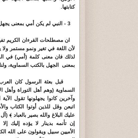
كتابتها.
3 - النبي لم يكن أمي بمعنى يجهل القراءة والكتابة كما يدعى أهل الجماعة :
ان مصطلحات القرءان الكريم تفهم 
لأن اللغة في تغير ونمو مستمر ولا 
لذلك فان معنى كلمة (أمي) في القر
بمعنى الجهل بالكتب السماوية، ولنا ا
قبل بعثة الرسول كان العرب في 
السماوية (وهم أهل التوراة وأهل الإ
وآخرين كانوا يجهلونها تقول الآي
اتبعن وقل للذين أوتوا الكتاب والأ
إن تأنمه بدينار لا يؤده إليك إل