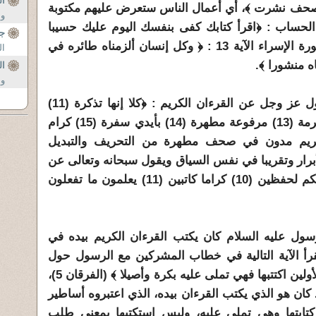
ال
لصحف نشرت ﴾، أي أعمال الناس ستعرض عليهم مكتوبة
وع
لحساب : ﴿اقرأ كتابك كفى بنفسك اليوم عليك حسيبا
جه
﴾ (الاسراء 14)، وقوله تعالى في سورة الإسراء الآية 13 : ﴿ وكل إنسان ألزمناه طائره في
ال
اه منشورا ﴾.
ال
وس
وفي معنى الصحف المكتوبة يقول عز وجل عن القرءان الكريم : ﴿كلا إنها تذكرة (11)
فمن شاء ذكره (12) في صحف مكرمة (13) مرفوعة مطهرة (14) بأيدي سفرة (15) كرام
ان الكريم مدون في صحف مطهرة من التحريف والتبديل
لأبرار وتقريبا في نفس السياق ويقول سبحانه وتعالى عن
ملائكة تسجيل الأعمال : ﴿ وإن عليكم لحفظين (10) كراما كاتبين (11) يعلمون ما تفعلون
ول عليه السلام كان يكتب القرءان الكريم بيده في
أ الآية التالية في خطاب المشركين مع الرسول حول
القرءان الكريم : ﴿ وقالوا أساطير الأولين اكتتبها فهي تملى عليه بكرة وأصيلا ﴾ (الفرقان 5)،
كان هو الذي يكتب القرءان بيده، الذي اعتبروه أساطير
ي كتابتها وهي تملى عليه، وليس استكتبها بمعنى طلب