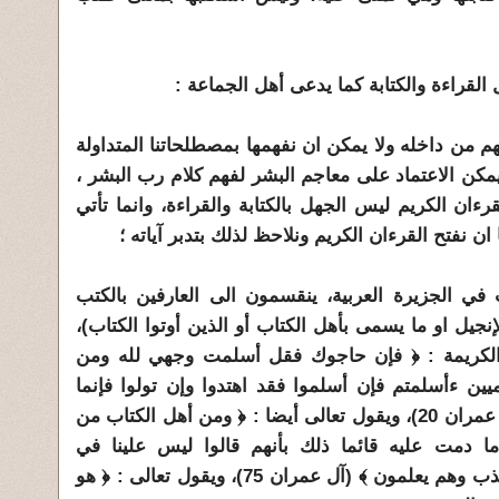
من داخله ولا يمكن ان نفهمها بمصطلحاتنا المتداولة
يمكن الاعتماد على معاجم البشر لفهم كلام رب البشر ،
ءان الكريم ليس الجهل بالكتابة والقراءة، وانما تأتي
ن نفتح القرءان الكريم ونلاحظ لذلك بتدبر آياته ؛
الجزيرة العربية، ينقسمون الى العارفين بالكتب
نجيل او ما يسمى بأهل الكتاب أو الذين أوتوا الكتاب)،
ة الكريمة : ﴿ فإن حاجوك فقل أسلمت وجهي لله ومن
ميين ءأسلمتم فإن أسلموا فقد اهتدوا وإن تولوا فإنما
عليك البلاغ والله بصير بالعباد ﴾ (آل عمران 20)، ويقول تعالى أيضا : ﴿ ومن أهل الكتاب من
ا ما دمت عليه قائما ذلك بأنهم قالوا ليس علينا في
الأميين سبيل ويقولون على الله الكذب وهم يعلمون ﴾ (آل عمران 75)، ويقول تعالى : ﴿ هو