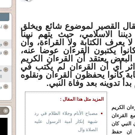
ل القصير لموضوع شائع ويخلق
اس
يننا الاسلامي، حيث يتهم نبينا
لا يعرف الكتابة ولا القراءة، وأن
وا
نوا يكتبون القرءان عوضا عنه،
قص
لبعض يعتقد أن القرءان الكريم
تواثر أي أن القرءان لم يكتب في
م
ة كانوا يحفظون القرءان ونقلوه
ا
بدأ تدوينه بعد وفاة النبي.
و
المزيد مثل هذا المقال :
ان الكريم
ف
مصباح الأنام وجلاء الظلام في رد
 القرءان
شبهة إنكار أمية الرسول عليه
النبي كان
الصلاة وال
ن ان حفظ