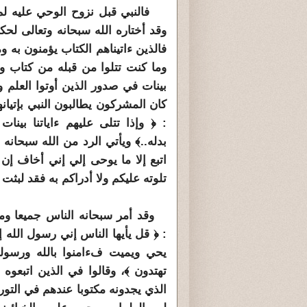
فالنبي قبل نزوح الوحي عليه لم ي
وقد أختاره الله سبحانه وتعالى لحك
كان المشركون يطالبون النبي بإتيا
: ﴿ وإذا تتلى عليهم ءاياتنا بينا
بدله..﴾ ويأتي الرد من الله سبحانه
تلوته عليكم ولا أدراكم به فقد لبثت في
وقد أمر سبحانه الناس جميعا ومنه
: ﴿ قل يأيها الناس إني رسول الله إ
يحي ويميت فءامنوا بالله ورسوله 
تهتدون ﴾، وقالوا في الذين اتبعوه
الذي يجدونه مكتوبا عندهم في التور