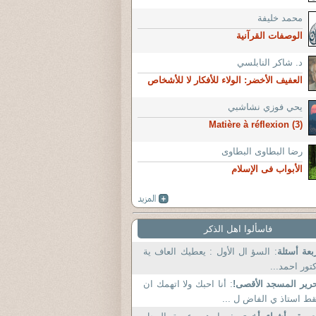
محمد خليفة
الوصفات القرآنية
د. شاكر النابلسي
العفيف الأخضر: الولاء للأفكار لا للأشخاص
يحي فوزي نشاشبي
(3) Matière à réflexion
رضا البطاوى البطاوى
الأبواب فى الإسلام
فاسألوا اهل الذكر
بعة أسئلة
: السؤ ال الأول : يعطيك العاف ية
تور احمد...
رير المسجد الأقصى!
: أنا احبك ولا اتهمك ان
ط استاذ ي الفاض ل ...