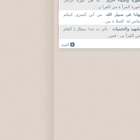
عورة وأشياء أخرى
: ما هي عورة الرجل
ورة المرأ ة من القرا ن ...
ادا فى سبيل الله
: من آين أشتري كتبكم
فاض لة: الصلا ة بين...
شهيد والحتميات
: تأثر ت جدا بمقال ( القام
 القرآ نى : فمن...