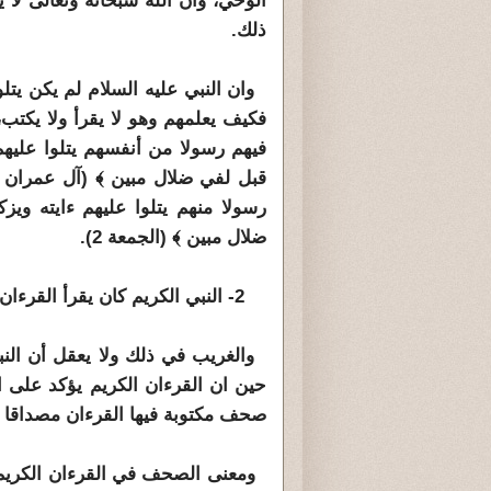
الوحي، وان الله سبحانه وتعالى لا 
ذلك.
وان النبي عليه السلام لم يكن يتل
فكيف يعلمهم وهو لا يقرأ ولا يكتب
فيهم رسولا من أنفسهم يتلوا عليهم
رسولا منهم يتلوا عليهم ءايته ويز
ضلال مبين ﴾ (الجمعة 2).
2- النبي الكريم كان يقرأ القرءان من الصحف المكتوبة :
والغريب في ذلك ولا يعقل أن النبي
حين ان القرءان الكريم يؤكد على ا
صحف مكتوبة فيها القرءان مصداقا ل
ومعنى الصحف في القرءان الكريم ا