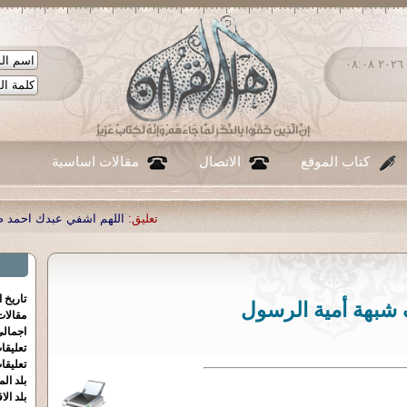
الأحد ٠٩ - أغسطس - ٢٠٢٦ ٠٨:٠٨
كتاب الموقع
الاتصال
مقالات اساسية
تعليق:
اللهم اشفي عبدك احمد صبحي منصور
|
تعليق:
...
|
تعليق
تاريخ 
بهة أمية الرسول
مقالا
اجمالي
تعليقا
تعليقا
بلد الم
بلد الا