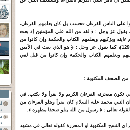
يمكن ان يأمر النبي الكريم بالقراءة ويستنكف النبي عن
وا على الناس القرءان فحسب بل كان يعلمهم القرءان،
، يقول عز وجل : ﴿ لقد من الله على المؤمنين إذ بعث
 ءايته ويزكيهم ويعلمهم الكتاب والحكمة وإن كانوا من
قبل لفي ضلال مبين ﴾ (آل عمران 129)، كما يقول عز وجل : ﴿ هو الذي بعث في الأمين
كيهم ويعلمهم الكتاب والحكمة وإن كانوا من قبل لفي
 تكون معجزته القرءان الكريم ولا يقرأ ولا يكتب، في
ن النبي محمد عليه السلام كان يقرأ ويتلو القرءان من
أر
قوله تعالى : ﴿ رسول من الله يتلو صحفا مطهرة ﴾.
دك
تح
فق
ي النسخ المكتوبة او المحررة كقوله تعالى في مشهد