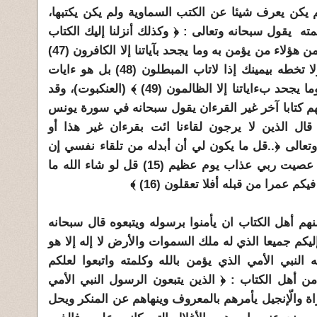
كن يعرف شيئا عن الكتب السماوية ولم يكن يكتبها،
مته يقول سبحانه وتعالى : ﴿ وكذلك أنزلنا إليك الكتاب
فالذين ءاتيناهم الكتاب يؤمنون به ومن هؤلاء من يؤمن به وما يجحد بآياتنا إلا الكافرون (47)
وما كنت تتلوا من قبله من كتاب ولا تخطه بيمينك إذا لاتاب المبطلون (48) بل هو ءايات
بينات في صدور الذين أوتوا العلم وما يجحد بءاياتنا إلا الظالمون (49) ﴾ (العنكبوت)، وقد
نهم كتابا آخر غير القرءان يقول سبحانه في سورة يونس
ت قال الذين لا يرجون لقاءنا ائت بقرءان غير هذا أو
 وتعالى ﴿..قل ما يكون لي أن أبدله من تلقاء نفسي إن
اتبع إلا ما يوحى إلي إني أخاف إن عصيت ربي عذاب يوم عظيم (15) قل لو شاء الله ما
كم عمرا من قبله أفلا تعقلون (16) ﴾
م أهل الكتاب ان يأمنوا برسوله ويتبعوه قال سبحانه
ليكم جميعا الذي له ملك السموات والأرض لا إله إلا هو
النبي الأمي الذي يؤمن بالله وكلمته واتبعوا لعلكم
 من أهل الكتاب : ﴿ الذين يتبعون الرسول النبي الأمي
اة والّإنجيل يأمرهم بالمعروف وينهاهم عن المنكر ويحل