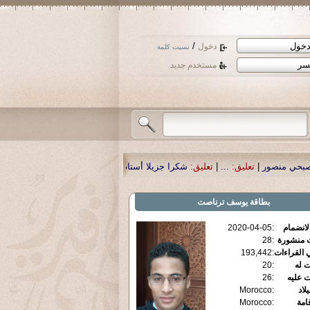
/
دخول
نسيت كلمة
مستخدم جديد
:
شكرا جزيلا أستاذ حمد الحمد .أكرمكم الله .
|
تعليق:
نسأل الله تعالى أن يمن بالش
بطاقة
يوسف ترناصت
الانضمام
:
2020-04-05
ت منشورة
:
28
 القراءات
:
193,442
ت له
:
20
ت عليه
:
26
يلاد
:
Morocco
قامة
:
Morocco