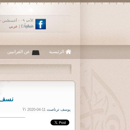
صباحاً
English
|
عربي
الرئيسية
عن القرانيين
نسف ش
يوسف ترناصت
Ýí 2020-04-11