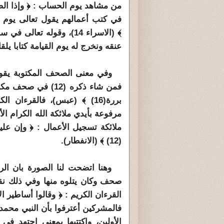
من مشاهد يوم الحساب : ﴿ وإذا ا
في كتب أعمالهم يقول تعالى يوم ا
عنقه ونخرج له يوم القيامة كتابا يلق
بررة(16) ﴾ (عبس)، فالقرء
مرفوعة بأيدي ملائكة الله الكرام ا
(12) ﴾ (الانفطار).
وهنا اتضحت لنا الصورة بان الرس
صحف وكان يتلوه منها وفي ذلك نقر
فالمشركين أعترفوا بأن النبي محمد 
الأولين، واكتتبها بمعنى اجتهد ف