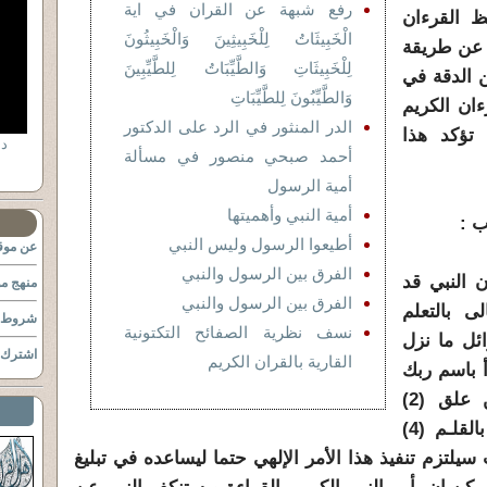
رفع شبهة عن القران في اية
 القرءان
الْخَبِيثَاتُ لِلْخَبِيثِينَ وَالْخَبِيثُونَ
 عن طريقة
لِلْخَبِيثَاتِ وَالطَّيِّبَاتُ لِلطَّيِّبِينَ
ن الدقة في
وَالطَّيِّبُونَ لِلطَّيِّبَاتِ
ءان الكريم
الدر المنثور في الرد على الدكتور
 تؤكد هذا
أحمد صبحي منصور في مسألة
أمية الرسول
أمية النبي وأهميتها
أطيعوا الرسول وليس النبي
عن موقع
الفرق بين الرسول والنبي
النبي قد
منهج مو
الفرق بين الرسول والنبي
ى بالتعلم
شروط ا
نسف نظرية الصفائح التكتونية
ائل ما نزل
اشترك ب
القارية بالقران الكريم
أ باسم ربك
الذي خلق (1) خلق الإنسان من علق (2)
اقـرأ وربك الأكرم (3) الذي علم بالقلـم (4)
م يعلم (5)...﴾، حيث سيلتزم تنفيذ هذا الأمر الإلهي حتما ليساعده في تبليغ