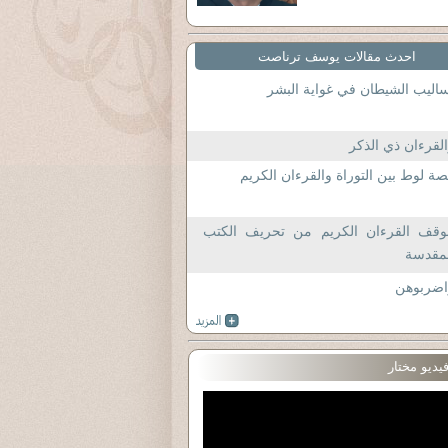
احدث مقالات يوسف ترناصت
اليب الشيطان في غواية البشر
لقرءان ذي الذكر
ة لوط بين التوراة والقرءان الكريم
وقف القرءان الكريم من تحريف الكتب
لمقدسة
اضربوهن
يديو مختار