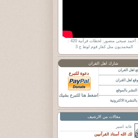
د. أحمد صبحى منصور: لحظات قرآنية 420 :
المحمديون مثل كفار قوم لوط ج 3
شارك اهل القران
 اهل القران
دعوة للتبرع
قع اهل القران
لنشر بالموقع
اضغط هنا للتبرع بشيك
النشرة الاكترونية
مقالات من الارشيف
عابد اسير
لك الله أستاذ القرآنيين