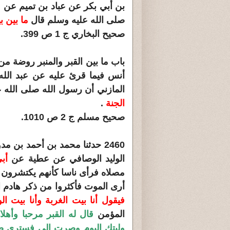
بن أبي بكر عن عباد بن تميم عن ع
صلى الله عليه وسلم قال
ما بين 
صحيح البخاري ج 1 ص 399.
أنس فيما قرئ عليه عن عبد الله 
المازني أن رسول الله صلى الله 
الجنة
.
صحيح مسلم ج 2 ص 1010.
2460 حدثنا محمد بن أحمد بن م
الوليد الوصافي عن عطية عن
أب
مصلاه فرأى ناسا كأنهم يكتشرون ق
أرى الموت فأكثروا من ذكر هادم ال
فيقول أنا بيت الغربة وأنا بيت ال
المؤمن
قال له القبر مرحبا وأه
وليتك اليوم وصرت إلي فسترى صن