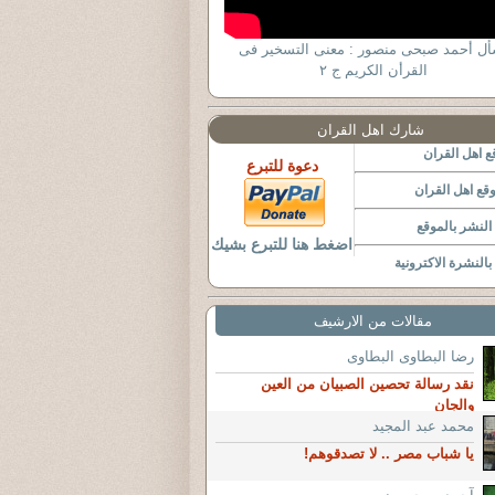
أل أحمد صبحى منصور : معنى التسخير فى
القرأن الكريم ج ٢
شارك اهل القران
 اهل القران
دعوة للتبرع
قع اهل القران
لنشر بالموقع
اضغط هنا للتبرع بشيك
النشرة الاكترونية
مقالات من الارشيف
رضا البطاوى البطاوى
نقد رسالة تحصين الصبيان من العين
والجان
محمد عبد المجيد
يا شباب مصر .. لا تصدقوهم!