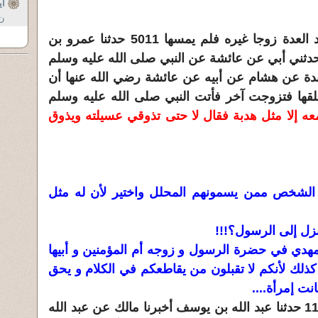
أي
ن 
باب إذا طلقها ثلاثا ثم تزوجت بعد العدة زوجا غيره فلم يمسها 5011 حدثنا عمرو بن
حدثني أبي عن عائشة عن النبي صلى الله عليه وسلم
عبدة عن هشام عن أبيه عن عائشة رضي الله عنها أن
قها فتزوجت آخر فأتت النبي صلى الله عليه وسلم
س معه إلا مثل هدبة فقال لا حتى تذوقي عسيلته ويذوق
ان الشخص ممن يسمونهم المحلل واختير لأن له مثل
نزل إلى الرسول؟!!!
المهدي في حضرة الرسول و زوجه أم المؤمنين و أبيها
ذلك لأنكم لا تقبلون من يقاطعكم في الكلام و يحق
ت إمرأة....
باب فضل ما بين القبر والمنبر 1137 حدثنا عبد الله بن يوسف أخبرنا مالك عن عبد الله