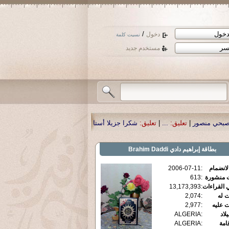
/
دخول
نسيت كلمة
مستخدم جديد
:
شكرا جزيلا أستاذ حمد الحمد .أكرمكم الله .
|
تعليق:
نسأل الله تعالى أن يمن بال
بطاقة
إبراهيم دادي Brahim Daddi
الانضمام
:
2006-07-11
ت منشورة
:
613
 القراءات
:
13,173,393
ت له
:
2,074
ت عليه
:
2,977
يلاد
:
ALGERIA
قامة
:
ALGERIA