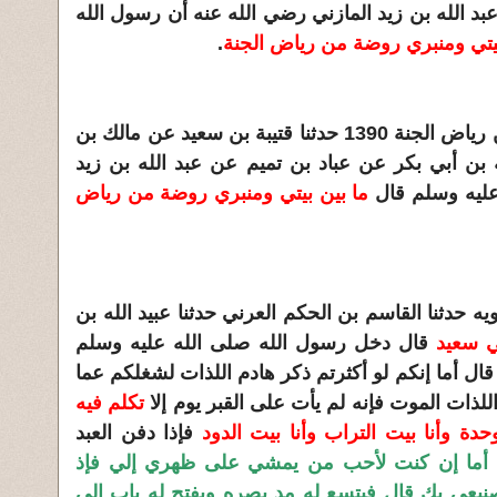
بد الله بن زيد المازني رضي الله عنه أن رسول الله
بيتي ومنبري روضة من رياض الجنة
.
باب ما بين القبر والمنبر روضة من رياض الجنة 1390 حدثنا قتيبة بن سعيد عن مالك بن
بن أبي بكر عن عباد بن تميم عن عبد الله بن زيد
عليه وسلم قال
ما بين بيتي ومنبري روضة من رياض
دويه حدثنا القاسم بن الحكم العرني حدثنا عبيد الله بن
ي سعيد
قال دخل رسول الله صلى الله عليه وسلم
ال أما إنكم لو أكثرتم ذكر هادم اللذات لشغلكم عما
لذات الموت فإنه لم يأت على القبر يوم إلا
تكلم فيه
وحدة وأنا بيت التراب وأنا بيت الدود
فإذا دفن العبد
لا أما إن كنت لأحب من يمشي على ظهري إلي فإذ
يعي بك قال فيتسع له مد بصره ويفتح له باب إلى