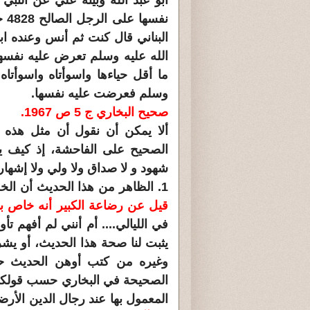
أبو عبد الله وبينه علي عن النب
نف
البناني قال كنت ثم أنس وعنده ا
الله عليه وسلم تعرض عليه نفسه
ما أقل حياءها واسوأتاه واسوأت
وسلم فعرضت عليه نفسها.
صحيح البخاري
ج 5 ص 1967.
ألا يمكن أن نقول أن مثل هذه 
الصحيح على الفاحشة، إذ كيف يم
شهود و لا صداق ولا ولي ولا إشهار.
1. الظاهر من هذا الحديث أن الخطاب فيه عام ( أيما رجل وامرأة)
قيل عن رضاعة الكبير أنه خاص ب
في الليالي.... أم أنني لم أفهم 
يثبت لنا صحة هذا الحديث، أو يشر
وغيره من كتب أوهن الحديث حتى 
الصحيحة في البخاري حسب قولكم: ب
المعمول بها عند رجال الدين الأر