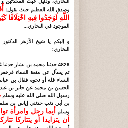
البخاري، ودليل عبث المحدثين و ا
أَف
وصدق الله العظيم حيث يقول:
اللَّهِ لَوَجَدُوا فِيهِ اخْتِلَافًا كَثِي
الموجود في البخاري...
و إليكم يا شيخ الأزهر الدكتو
البخاري:
4826 حدثنا محمد بن بشار حد
ثم يسأل عن متعة النساء فرخص ف
الحسن بن محمد عن جابر بن عبد ال
رسول الله صلى الله عليه وسلم
ف
بن أبي ذئب حدثني إياس بن سلمة
أيما رجل وامرأة تواف
وسلم
أن يتزايدا أو يتتاركا تتاركا