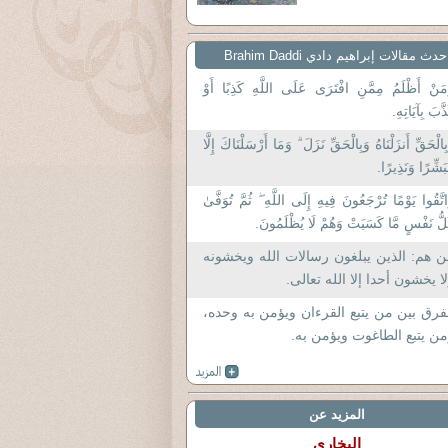
حدث مقالات إبراهيم دادي Brahim Daddi
مَنْ أَظْلَمُ مِمَّنِ افْتَرَى عَلَى اللَّهِ كَذِبًا أَوْ
َّبَ بِآيَاتِهِ.
ِالْحَقِّ أَنزَلْنَاهُ وَبِالْحَقِّ نَزَلَ ۗ وَمَا أَرْسَلْنَاكَ إِلَّا
بَشِّرًا وَنَذِيرًا.
اتَّقُوا يَوْمًا تُرْجَعُونَ فِيهِ إِلَى اللَّهِ ۖ ثُمَّ تُوَفَّىٰ
لُّ نَفْسٍ مَّا كَسَبَتْ وَهُمْ لَا يُظْلَمُونَ.
 هم: الذين يبلغون رسالات الله ويخشونه
ا يخشون أحدا إلا الله تعالى.
فرق بين من يتبع القرءان ويؤمن به وحده،
ن يتبع الطاغوت ويؤمن به.
المزيد عن
البخاري