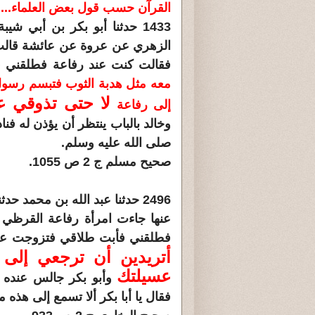
القرآن حسب قول بعض العلماء...
1433 حدثنا أبو بكر بن أبي ش
الزهري عن عروة عن عائشة قالت 
فقالت كنت عند رفاعة فطلقني ف
معه مثل هدبة الثوب فتبسم رسول
لا حتى تذوقي ع
إلى رفاعة
وخالد بالباب ينتظر أن يؤذن له فنا
صلى الله عليه وسلم.
صحيح مسلم ج 2 ص 1055.
2496 حدثنا عبد الله بن محمد
عنها جاءت امرأة رفاعة القرظي 
فطلقني فأبت طلاقي فتزوجت عبد
أتريدين أن ترجعي إلى 
عسيلتك
وأبو بكر جالس عنده و
فقال يا أبا بكر ألا تسمع إلى هذه 