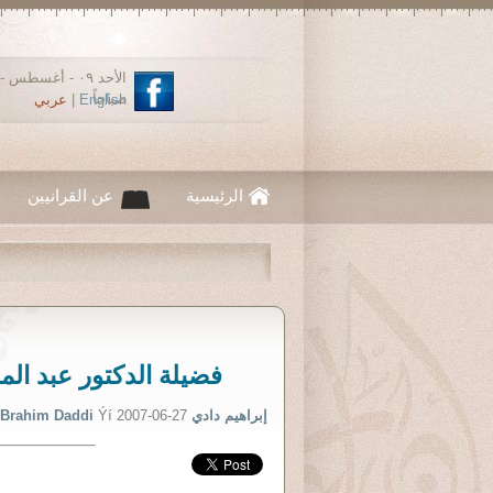
صباحاً
English
|
عربي
الرئيسية
عن القرانيين
فضيلة الدكتور عبد الم
إبراهيم دادي Brahim Daddi
Ýí 2007-06-27