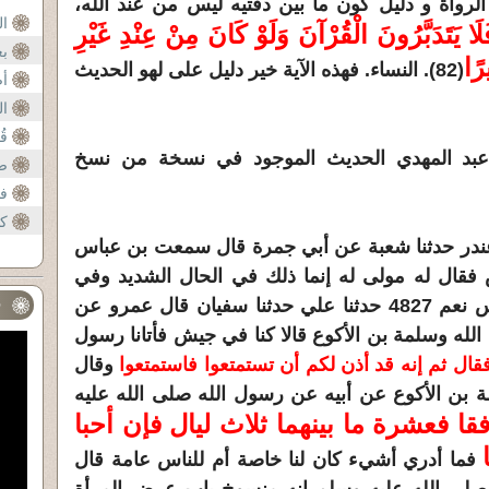
لرواة و دليل كون ما بين دفتيه ليس من عند الله،
ال
َلَا يَتَدَبَّرُونَ الْقُرْآنَ وَلَوْ كَانَ مِنْ عِنْدِ غَيْرِ
ب
رًا
(82). النساء. فهذه الآية خير دليل على لهو الحديث
مح
أض
ال
ال
قُل
ر عبد المهدي الحديث الموجود في نسخة من نسخ
ص
ف
ب
كش
ثنا غندر حدثنا شعبة عن أبي جمرة قال سمعت بن عباس
قال له مولى له إنما ذلك في الحال الشديد وفي
النساء قلة أو نحوه فقال بن عباس نعم 4827 حدثنا علي حدثنا سفيان قال عمرو عن
ف
له وسلمة بن الأكوع قالا كنا في جيش فأتانا رسول
قال ثم إنه قد أذن لكم أن تستمتعوا فاستمتعوا
وقال
 بن الأكوع عن أبيه عن رسول الله صلى الله عليه
قا فعشرة ما بينهما ثلاث ليال فإن أحبا
فما أدري أشيء كان لنا خاصة أم للناس عامة قال