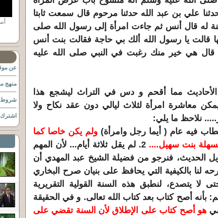
ي صلى الله عليه وسلم انه منسوخ باب عرض المرأة
سها على الرجل الصالح 4828 حدثنا علي بن عبد الله حدثنا مرحوم قال سمعت ثابتا
أس
بنة له قال أنس ثم جاءت امرأة إلى رسول الله صلى
ا قالت يا رسول الله ألك بي حاجة فقالت بنت أنس
اه قال هي خير منك رغبت في النبي صلى الله عليه
عن موقع
منهج مو
الأحاديث مما أقحم و دس في التراث ليشجع هذا
شروط ا
كن معاشرة امرأة لثلاث ليالي دون عقد نكاح ولا
اشترك ب
.... نلاحظ ما يلي:
ولم يكن خاصا كما
سهلة بنت سهيل....
2. لم يقل ثلاثة أيام... لأن المهم
تأويل الحديث، فنرجو من فضيلة الشيخ عبد المهدي أن
حه لنا بالكيفية التي يحافظ على بنيان صرح البخاري
لا يتصدع، لنطبق هذه السنة القولية التقريرية
أنه أصح كتاب بعد كتاب الله تعالى. و في الحقيقة
ضي
هو أصح كتاب على الإطلاق لأن السنة تقضي على