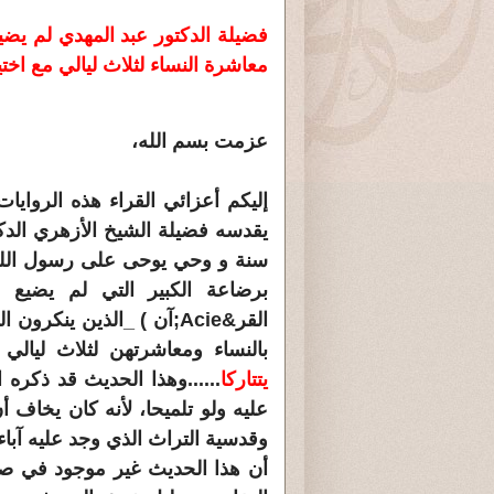
فضيلة الدكتور عبد المهدي لم يض
معاشرة النساء لثلاث ليالي مع اختيار
عزمت بسم الله،
إليكم أعزائي القراء هذه الرواي
يقدسه فضيلة الشيخ الأزهري الدكت
سنة و وحي يوحى على رسول الله فل
برضاعة الكبير التي لم يضيع
القر&Acie;آن ) _الذين ينك
بالنساء ومعاشرتهن لثلاث ليال
يتتاركا
......وهذا الحديث قد ذكره
عليه ولو تلميحا، لأنه كان يخاف 
وقدسية التراث الذي وجد عليه آباء
أن هذا الحديث غير موجود في صح