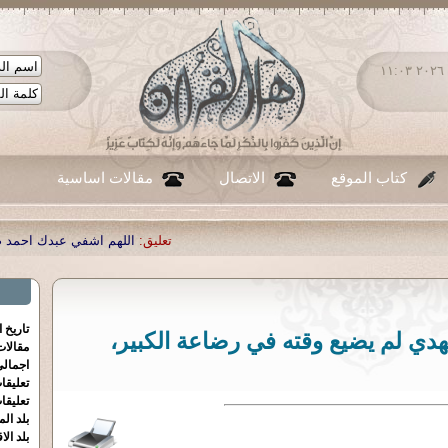
الأحد ٠٩ - أغسطس - ٢٠٢٦ ١١:٠٣
كتاب الموقع
الاتصال
مقالات اساسية
تعليق:
اللهم اشفي عبدك احمد صبحي منصور
|
تعليق:
...
|
تعليق
تاريخ 
هدي لم يضيع وقته في رضاعة الكبير،
مقالا
اجمالي
تعليقا
تعليقا
بلد الم
بلد الا