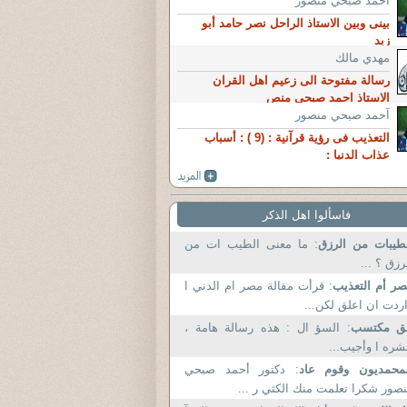
آحمد صبحي منصور
بينى وبين الاستاذ الراحل نصر حامد أبو
زيد
مهدي مالك
رسالة مفتوحة الى زعيم اهل القران
الاستاذ احمد صبحي منص
آحمد صبحي منصور
التعذيب فى رؤية قرآنية : (9 ) : أسباب
عذاب الدنيا :
فاسألوا اهل الذكر
طيبات من الرزق
: ما معنى الطيب ات من
رزق ؟ ...
ر أم التعذيب
: قرأت مقالة مصر ام الدني ا
ردت ان اعلق لكن...
ق مكتسب
: السؤ ال : هذه رسالة هامة ،
شره ا وأجيب...
محمديون وقوم عاد
: دكتور أحمد صبحي
صور شكرا تعلمت منك الكثي ر ...