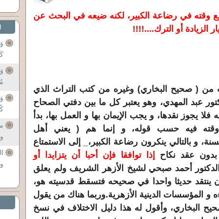
يع وقته في رضاعة الكبير، لكنه ضيعه في البحث عن
ا
 الزيادة أو الترك....!!!!
وَ
كَذ
وَب
مُ
ات من ( صحيح البخاري) وغيره من كتب التراث الذي
وَ
ور عبد المهدي، وهو يعتبر كل ما بين دفتي الصحاح
كُ
ا يجوز نقدها، و يجب الإيمان بها و العمل بها، بدأ
من
 وقته فيه حسب قوله، و إنما هم ( يعني أهل
ول
رون السنة، و بالتالي ينكرون رضاعة الكبير،_ إلى الاستمتاع
ال
ي بدون عقد نكاح
إذا توافقا فإن أحبا أن يتزايدا أو
وم
 الدكتور أحمد صبحي لشيخ الأزهر الشريف ولم يعلق
أن ينتقد حديثا واحدا في صحيحه فتسقط قدسيته هو،
ه و المؤسسات الدينية الأزهرية.وربما هناك من يقول
يح البخاري، وأقول له هذا دليل الاختلاف في نسخ