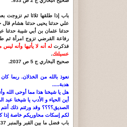
صحيح البخاري ج 2 ص 933.
علي حدثنا يحيى حدثنا هشام قال 
حدثنا عثمان بن أبي شيبة حدثنا 
رفاعة القرضي تزوج امرأة ثم طل
فذكرت
له أنه لا يأتيها وأنه لي
عسيلتك
.
صحيح البخاري ج 5 ص 2037.
نعوذ بالله من الخذلان. ربما ك
هدبة.....
هل يا شيخنا هذا مما أوحى الله وأ
أين الحياء و الأدب يا شيخنا عبد 
الصديق؟؟؟؟ وقد ورثتم ذلك أنتم ك
لكم إسكات محاوريكم خاصة إذا كان