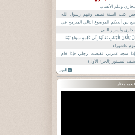
بخارى وعلم الأنساب
عض كتب السنة تصف وتتهم رسول الله
مدا بالمداهنة، والتعبير عما ليس في
ع بين أيديكم الموضوع التالي المبرمج في
رواق وهو أكذوبة عذاب القبر
بخارى وأسرار النبى
ْ يَاأَهْلَ الْكِتَابِ تَعَالَوْا إِلَى كَلِمَةٍ سَوَاءٍ بَيْنَنَا
وم عاشوراء
إذا سجد غمزني فقبضت رجلي فإذا قام
سطتهما
ف المستور (الجزء الأول)
يديو مختار