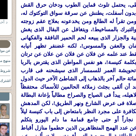
ى، يحتمل تلوث قماين الطوب ودخان حرق القش
 بدون أسفلت، يطنش عن سرقة سواق التوكتوك له،
من تقرأ له الطالع ومن يخدعونه بعلاج عقم زوجته
ة والتبرك بالمساخيط!، ويتغافل عن البقال الذى يغش
 والجزار الذى يبيعه لحم الحمير النافقة والفكهانى
ان والعفن والمسوس!، لكنه غضنفر تظهر أنيابه
عن موقع
قط عند علمه عن فلان عن فلان عن علان عن ترتان
منهج مو
 بكلمة كنيسة!، هو نفس المواطن الذى يقترض بالربا
 تحويشة العمر للسمسار الذى سيشحنه فى قارب
شروط ا
ئة حالم آخر بالذهاب إلى الشاطئ الآخر حيث الدول
اشترك ب
د أن ألقى بجثث زملائه الحالمين للأسماك محتفظاً
اهيله، يبدأ فى الصياح والصراخ مطالباً بإعانة البطالة
صلاة فى عرض الشارع ونهر الطريق!، لكن المدهش
كافرة على مجرد النظر بامتعاض إلى باب كنيسة ليلاً
نجاراً أو حتى جامع قمامة ما دام اليورو يتكلم
عن عدد الهمج المتظاهرين الذين حطموا منازل أقباط