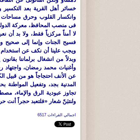
دمشاو ولكن اسألونى عن الثقافة 
خسائر أهل القرية بعد التكسير 
وانكسار القلوب وحرق مساحات ال
فى منصب المحافظ، معركة الدولة المد
لا أمناً مركزياً فقط، ولا بد أن
فسيح الجنات وإنما إلى صحيح وسع
ويجب علينا أن نكف عن استخدام عب
وبدلاً من انشغال برلماننا بقانون
وأغنيات محمد رمضان، واجتهاد رج
عن الأنف احتجاجاً هو من قبيل الكب
المدنية بجد، وتفعيل المواطنة 
تجاوز عبودية الرق والإماء، مصطلح
ولنتبَنّ شعار «فلتعبد حجراً أنت حر
اجمالي القراءات 6517