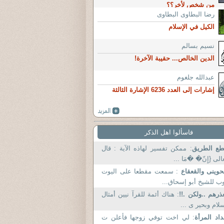
من شخص لأخر؟؟
رضا البطاوى البطاوى
الكيل في الإسلام
نسيم بسالم
الدين الخالص... حقيبة الآخرة!
عبدالله جلغوم
إشارات إلى العدد 6236 الإشارة الثالثة
فاسألوا اهل الذكر
طع الطريق
: ممكن تفسير لهاذه الآية : قال
الى {إِنّ� �مَا ...
حوينى والقعقاع
: سمعت مقطعا على اليوت
ب للشيخ أبو إسحاق...
ذرهم ..ولكن .!!
: هناك أئمة للقرآ نيين أمثال
لام وبحير ى ...
اد المرأة
: لي اخت توفي زوجها فأعلن ت