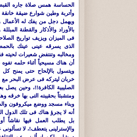
الحساسة همس صلاة جاره القبط
وأتربة وطين شوارع ضيقة خانقة
ويهمل دجل من يفك له الأعمال و
بالأوراد والأذكار والقطنة المبلل
فى الميزان ويزيف تواريخ الصلاحية
الذى يسرقه عينى عينك بالحمض
ومخالبه وتنتفض شعيرات لحيته ف
أن هناك مسيحياً أثناء حلمه تفوه
ويتسول بالإلحاح حتى يمنح كل
خربان ليتركه فى عرض البحر مع ما
الصليبية الكافرة!!، وحين يصل بع
ومتشبثاً بحقيبته التى بها خرقه وهل
وبناء مسجد ووضع ميكروفون وال
أنه لا يجرؤ هناك فى تلك الدول ال
بل يطلب العمل فيها نقاشاً أو 
والإسترلينى يتعطف!، لا تسألونى 