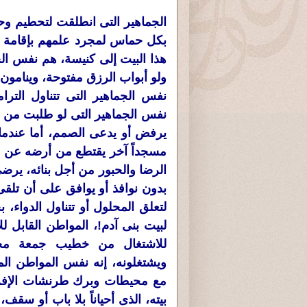
الجماهير التى انطلقت لتحطيم وح
بكل حماس لمجرد علمهم بإقامة ص
هذا البيت إلى كنيسة، هم نفس الج
ولو أبواب الرزق مفتوحة، وينامو
نفس الجماهير التى تتناول التر
نفس الجماهير التى لو طلبت من أح
يرفض أو يدعى الصمم، أما عندما 
مسجداً آخر يقتطع من أرضه عن
الرضا والحبور من أجل بنائه، ير
بدون نوافذ أو يوافق على أن تل
لتعلق المحلول أو تتناول الدواء، بح
لبيت بنى آدم!، المواطن القابل ل
للاشتغال من خطيب جمعة محر
ويشتغلونه، إنه نفس المواطن المت
مع محيطات وبرك طرنشات الإفراز
بيته، الذى أحياناً بلا باب أو سقف