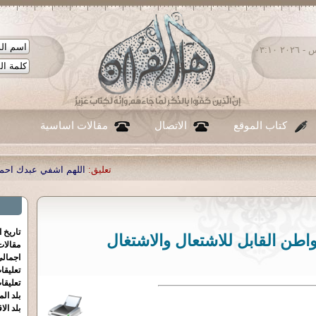
الخميس ٠٦ - أغسطس - ٢٠٢٦ ٠٣:١٠
كتاب الموقع
الاتصال
مقالات اساسية
تعليق:
اللهم اشفي عبدك احمد صبحي منصور
تاريخ 
اطن القابل للاشتعال والاشتغال
مقالا
اجمالي
تعليقا
تعليقا
بلد الم
بلد الا