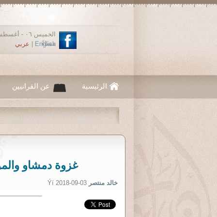
مساءً
English
|
عربي
الرئيسية
عن القرانيين
غزوة دمشاو والمو
خالد منتصر
Ýí 2018-09-03