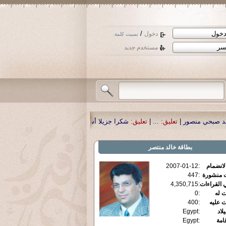
/
دخول
نسيت كلمة
مستخدم جديد
|
تعليق:
...
|
تعليق:
شكرا جزيلا أستاذ حمد الحمد .أكرمكم الله .
|
تعليق:
نسأل الله ت
بطاقة
خالد منتصر
الانضمام
:
2007-01-12
ت منشورة
:
447
 القراءات
:
4,350,715
ت له
:
0
ت عليه
:
400
يلاد
:
Egypt
قامة
:
Egypt