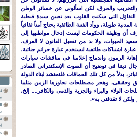
الطائفية المجتمعية التى أفرزتهم، لا تسألونى عن
والتخريب والحرق، لكن اسألونى عن خسائر الوطن
تفاؤل التى سكنت القلوب بعد تعيين سيدة قبطية
نية طويلة، ووأد الفتنة الطائفية يحتاج أمناً ثقافياً
 نعرف أن وظيفة الحكومات ليست إدخال مواطنيها إلى
يد الحيوات، ولا بد من تفعيل القانون لا العرف،
ارة اشتباكات طائفية لنستخدم عبارة جرائم جنائية،
 إهانة الرموز، واندماج إعلامنا فى مناقشات سيارات
ال ديننا فى توضيح أن الصوت الإسكندرانى الصادر
ائر، بدلاً من كل تلك الحماقات فلنحتشد لبناء الدولة
بحق وحقيقى، وهجر مصطلحات تجاوزها الزمن مثلما
ات الولاء والبراء والجزية والذمى والكافر.... إلخ،
ق
تع
 ولكن لا تقذفنى به».
ال
يو
نع
اس
حد