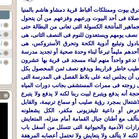
رق بيوت وممتلكات أقباط قرية دمشاو هاشم بالمنيا
لاة فى أحد البيوت ورعبهم وفزعهم من أن يتحول
اح
ماهير المأنتخة الكسولة التى تعانى من البطالة حتى
ن نصف يومهم ويستعدون للنوم فى النصف الثانى، هى
مذ
امادول وتبلبع أدوية الكحة وتحرق الأستروكس، هى
أم
دهم مليماً تبرعاً لبناء وحدة صحية أو تجديد مدرسة
صر
تدعو واحداً منهم لبناء مسجد فى قرية بها عشرون
ال
 طيب خاطر قراريط ويدفع نصف ثمن المحصول بكل
ضى أن يجلس ابنه على بلاط الفصل فى المدرسة التى
قى زوجته فى ممرات المستشفى بجانب دورات المياه
جة أنه يدفع ويتبرع لبيت ربنا لكنه لا يدفع ولا يتبرع
ف
لاشتعال بمجرد رؤية صليب أو سماع ترنيمة، والقابل
ض أو داعية تليفزيونى مكفر، الكل يشعلونه
آلف مع أطنان جبال القمامة أمام منزله، المتعايش
ات الآدمية والحيوانية التى تتسلل من أسفل باب
، لكنه لا يتآلف ولا يتعايش ولا تحتمل أعصابه المرهفة