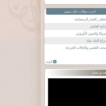
احدث مقالات خالد منتصر
تقان_الغدة_الرمضانية
ابح الفاشر
ريكا واليمين الأوروبي
اع التيك توك
بحث العلمي والحالات الحرجة
يديو مختار