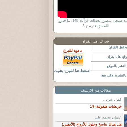
د أحمد صبحى منصور لحظات قرآنية 149: ما قدروا
الله حق قدره ج 3
شارك اهل القران
 اهل القران
دعوة للتبرع
قع اهل القران
لنشر بالموقع
اضغط هنا للتبرع بشيك
النشرة الاكترونية
مقالات من الارشيف
كمال غبريال
خربشات طفولية- 14
عثمان محمد علي
هل هناك تناسخ وحلول للأرواح (الأنفس)