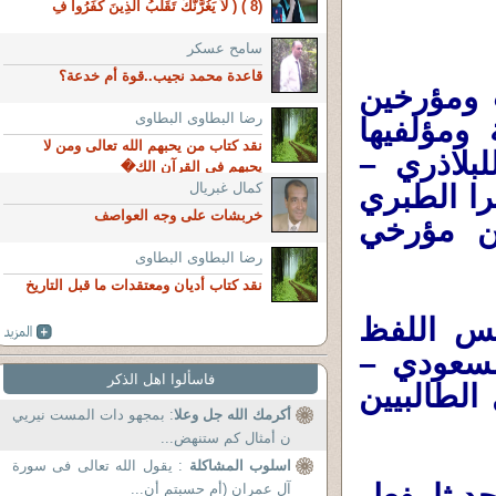
(8 ) ( لاَ يَغُرَّنَّكَ تَقَلُّبُ الَّذِينَ كَفَرُواْ فِ
سامح عسكر
قاعدة محمد نجيب..قوة أم خدعة؟
 ومؤرخين
رضا البطاوى البطاوى
ومؤلفيها
نقد كتاب من يحبهم الله تعالى ومن لا
بلاذري –
يحبهم في القرآن الك�
را الطبري
كمال غبريال
خربشات على وجه العواصف
لاء من مؤرخي
رضا البطاوى البطاوى
نقد كتاب أديان ومعتقدات ما قبل التاريخ
فس اللفظ
لمسعودي –
فاسألوا اهل الذكر
الطالبيين
أكرمك الله جل وعلا
: بمجهو دات المست نيريي
ن أمثال كم ستنهض...
اسلوب المشاكلة
: يقول الله تعالى فى سورة
آل عمران (أم حسبتم أن...