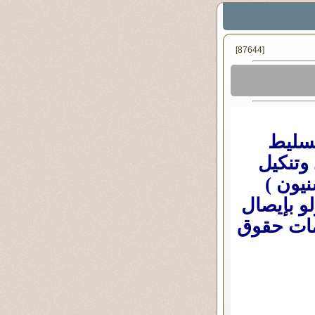
[87644]
تسليط
وتنكيل
نيون )
لو بإيصال
مات حقوق