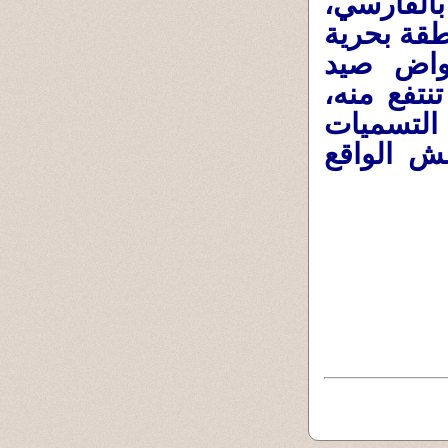
الفارسي،
طقة بحرية
حواض صيد
تفع منه،
التسميات
ش الواقع