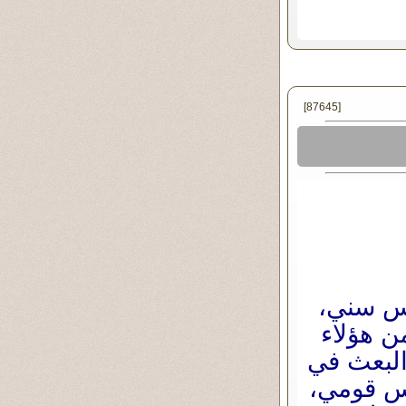
[87645]
 وليس سني،
ن هؤلاء
البعث في
اس قومي،