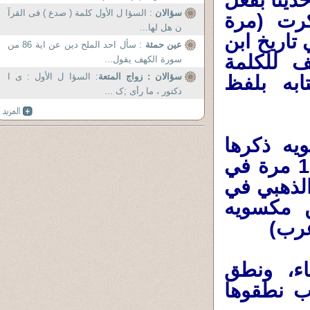
ديثا بفعل
سؤالان
: السؤا ل الأول كلمة ( صدع ) فى القرآ
كرت (مرة
ن هل لها...
تاريخ ابن
عين حمئة
: سأل احد الملح دين عن اية 86 من
ف للكلمة
سورة الكهف يقول...
سؤالان : زواج المتعة
: السؤا ل الأول : ی ا
ابه بلفظ
دکتور ، ما رأی ;ک ...
يه ذكرها
بلفظ (الأهواز) 200 مرة، وابن الجوزي 100 مرة في
في الكامل 170 مرة والذهبي في
يل ابن مكسويه
عرب)
اء، ونطق
رب نطقوها