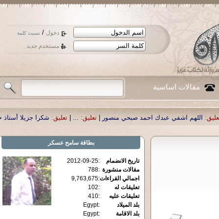
/
دخول
نسيت كلمة
مستخدم جديد
مقالات اساسية
احمد صبحي منصور
|
تعليق:
...
|
تعليق:
شكرا جزيلا أستاذ حمد الحمد .أكرمكم الله .
|
بطاقة
سامح عسكر
تاريخ الانضمام
:
2012-09-25
مقالات منشورة
:
788
اجمالي القراءات
:
9,763,675
تعليقات له
:
102
تعليقات عليه
:
410
بلد الميلاد
:
Egypt
بلد الاقامة
:
Egypt