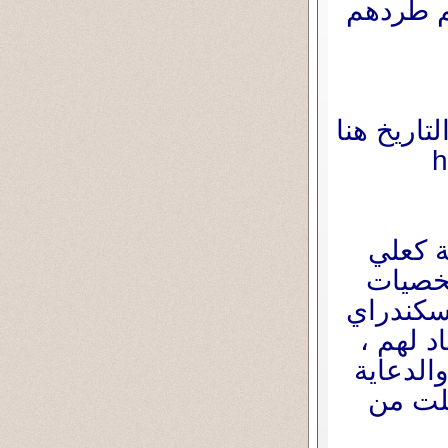
م طردهم
تاريخ هنا
ة كعلي
 سنوات وشخصيات
سكندراي
 لهم ،
الدعاية
علت من