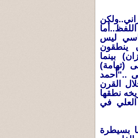
راني..ولكن
للفظ..أما
اسي ليس
ن ينطقون
ان) بينما
 (تهامة)
ى .."أحمد
ال القرن
ريخه نطقها
ك جواد العلي في
نا بسيطرة