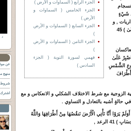
الجزء الرابع ( السماوات و الأرض )
انسجام
الجزء الخامس ( السماوات و
 شَيْءٍ
الأرض )
ْنِ لَعَلَّكُمْ تَذَكَّرُونَ ) 49 الذاريات , و
الجزء السابع ( السماوات و الأرض
قال ( وَأَنَّهُ خَلَقَ الزَّوْجَيْنِ الذَّكَرَ وَالْأُنثَىٰ ) 45
)
الجزء الثامن ( السماوات و الأرض
)
عاكسان
فهمي لسورة التوبة ( الجزء
ِرْ عَلَىٰ
عن موقع
السادس )
لُوعِ الشَّمْسِ
وَأَطْرَافَ
منهج مو
شروط ا
نوعية الزوجية مع شرط الاختلاف الشكلي و الانعكاس و مع
اشترك ب
 حالةٍ أشبه بالتعادل و التساوي .
 أَنَّا نَأْتِي الْأَرْضَ نَنقُصُهَا مِنْ أَطْرَافِهَا وَاللَّهُ
 ) 41 الرعد ,