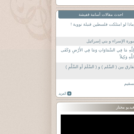
احدث مقالات أسامة قفيشة
اذا لو امتلكت فلسطين قنبلة نووية !
رة الإسراء و بني إسرائيل
لِلَّهِ مَا فِي السَّمَاوَاتِ وَمَا فِي الأَرْضِ وَكَفَى
للَّهِ وَكِيلاً
فارق بين ( السِّلم ) و ( السَّلَمَ أو السَّلْمِ )
سقيم
يديو مختار