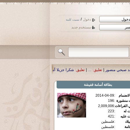
/
دخول
نسيت كلمة
مستخدم جديد
|
تعليق:
...
|
تعليق:
شكرا جزيلا أستاذ حمد الحمد .أكرمكم الله .
|
تعليق:
نسأل الله 
بطاقة
أسامة قفيشة
الانضمام
:
2014-04-09
ت منشورة
:
196
 القراءات
:
2,009,006
ت له
:
223
ت عليه
:
421
يلاد
:
فلسطين
قامة
:
فلسطين