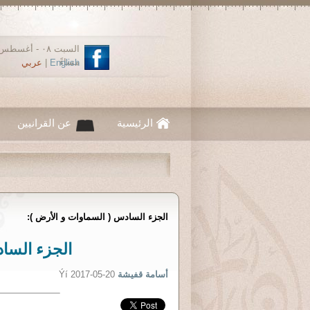
مساءً
English
|
عربي
الرئيسية
عن القرانيين
الجزء السادس ( السماوات و الأرض ):
الجزء السا
أسامة قفيشة
Ýí 2017-05-20