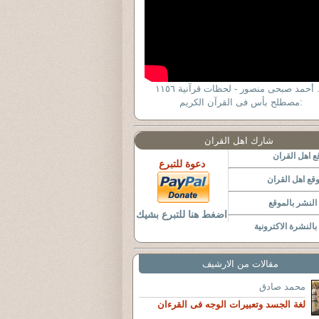
د . أحمد صبحى منصور - لحظات قرآنية ١١٥٦
:مصطلح بأس فى القرآن الكريم
شارك اهل القران
 اهل القران
دعوة للتبرع
قع اهل القران
لنشر بالموقع
اضغط هنا للتبرع بشيك
النشرة الاكترونية
مقالات من الارشيف
محمد صادق
لغة الجسد وتعبيرات الوجه فى القرءان