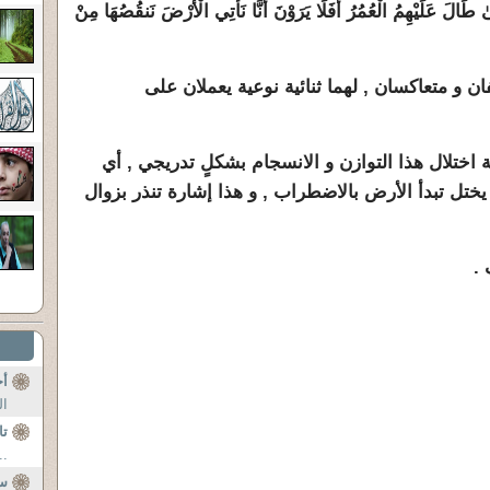
ٰ طَالَ عَلَيْهِمُ الْعُمُرُ أَفَلَا يَرَوْنَ أَنَّا نَأْتِي الْأَرْضَ نَنقُصُهَا مِنْ
 و متعاكسان , لهما ثنائية نوعية يعملان على
 اختلال هذا التوازن و الانسجام بشكلٍ تدريجي , أي
يختل تبدأ الأرض بالاضطراب , و هذا إشارة تنذر بزوال
 .
أج
ال
تا
..
سؤ