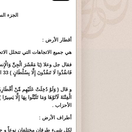
الجزء ال
أقطار الأرض :
هي جميع الاتجاهات التي تتخلل الات
فقال جل وعلا (
يَا مَعْشَرَ الْجِنِّ وَالْإِ
فَانفُذُوا لَا تَنفُذُونَ إِلَّا بِسُلْطَانٍ ) 33 الرحمن ,
و قال ( وَلَوْ دُخِلَتْ عَلَيْهِم مِّنْ أَقْطَارِهَا
الأحزاب .
أطراف الأرض :
لكل شيء طرفان مختلفان نوعاً و جن