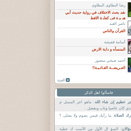
رضا البطاوى البطاوى
نقد بحث الاختلاف في رواية حديث أبي
هريرة في كفارة الإفط
ناصر العبد
القرآن والناس
أسامة قفيشة
المنسأه و دابة الارض
آحمد صبحي منصور
الفـريضــة الغـائـبـة!!
فاسألوا اهل الذكر
ر عظيم إن شاء الله
: ماهو اجر المسل م
ذي كان عاصيا وتاب وبفضل...
رك الصلاة
: ما رأيك فيمن يصوم ولا يصلى ؟
.
الان
: السؤ ال الأول من الأست اذ عطية