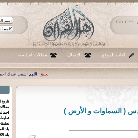
السبت ٠٨ - أغسطس - ٢٠٢٦ ٠٢:٥١
كتاب الموقع
الاتصال
مقالات اساسية
تعليق:
اللهم اشفي عبدك احمد صبحي منصور
تاريخ 
مقالا
دس ( السماوات و الأرض )
اجمالي
تعليقا
تعليقا
بلد الم
بلد الا