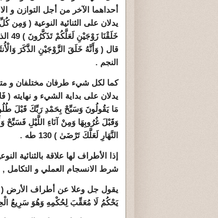
أحداهما الآخر من أجل التوازن و ال
يدلان على الثنائية النوعية ( وَمِن كُلِّ
خَلَقْنَا زَوْجَي
النجم .
كما لكل شيء طرفان مختلفان و مت
يدلان على بداية الشيء و نهايته ( فَاصْب
مَا يَقُولُونَ وَسَبِّحْ بِحَمْدِ رَبِّكَ قَبْلَ طُ
وَقَبْلَ غُرُوبِهَا وَمِنْ آنَاءِ اللَّيْلِ فَسَبِّحْ 
النَّهَارِ لَعَلَّكَ تَرْضَىٰ ) 130 طه .
إذا الأطراف لها علاقة بالثنائية ال
شرط الانسجام العملي و التكامل , في
يقول جل وعلا عن أطراف الأرض ( أَوَلَمْ يَرَوْا
يَحْكُمُ لَا مُعَقِّبَ لِحُكْمِهِ وَهُوَ سَرِيعُ الْحِسَابِ