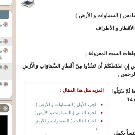
سادس ( السماوات و الأرض )
وم
الأقطار و الأطراف
سو
وَ
جاهات الست المعروفة ,
بِا
نسِ إِنِ اسْتَطَعْتُمْ أَن تَنفُذُوا مِنْ أَقْطَارِ السَّمَاوَاتِ وَالْأَرْضِ
ال
ال
المزيد مثل هذا المقال :
 ثُمَّ سُئِلُوا
الْفِتْنَةَ لَآتَوْهَا وَمَا تَلَبَّثُوا بِهَا إِلَّا يَسِيرًا ) 14
الجزء الأول ( السماوات و الأرض )
ف
الجزء الثاني ( السماوات و الأرض )
الجزء الثالث ( السماوات و الأرض
)
ساً يكمل