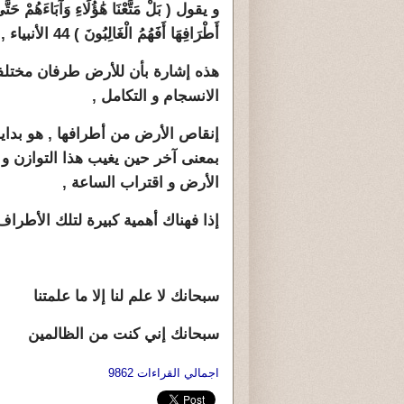
و يقول ( بَلْ مَتَّعْنَا هَٰؤُلَاءِ وَآبَاءَهُمْ حَتَّى
أَطْرَافِهَا أَفَهُمُ الْغَالِبُونَ ) 44 الأنبياء ,
هذه إشارة بأن للأرض طرفان مختلفان
الانسجام و التكامل ,
إنقاص الأرض من أطرافها , هو بداية
بمعنى آخر حين يغيب هذا التوازن و 
الأرض و اقتراب الساعة ,
إذا فهناك أهمية كبيرة لتلك الأطراف
سبحانك لا علم لنا إلا ما علمتنا
سبحانك إني كنت من الظالمين
اجمالي القراءات 9862