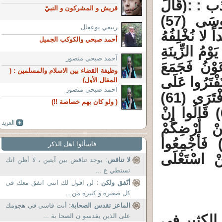
ب : :
(قَالَ
قريش و المشركون و النبيّ
أَجِئْتَنَا لِتُخْرِجَنَا مِنْ أَرْضِنَا بِسِحْرِكَ يَا مُوسَى (57)
ربيعي بوعقال
داً لا نُخْلِفُهُ
أحمد صبحي والكوكب الجميل
 مَوْعِدُكُمْ يَوْمُ الزِّينَةِ
آحمد صبحي منصور
فَتَوَلَّى فِرْعَوْنُ فَجَمَعَ
وظيفة القضاء‏ ‏بين الاسلام والمسلمين : (
ْ لا تَفْتَرُوا عَلَى
المقال الأول)
آحمد صبحي منصور
اللَّهِ كَذِباً فَيُسْحِتَكُمْ بِعَذَابٍ وَقَدْ خَابَ مَنْ افْتَرَى (61)
( ولو كان بهم خصاصة !!)
فَتَنَازَعُوا أَمْرَهُمْ بَيْنَهُمْ وَأَسَرُّوا النَّجْوَى (62) قَالُوا إِنْ
نْ أَرْضِكُمْ
سِحْرِهِمَا وَيَذْهَبَا بِطَرِيقَتِكُمْ الْمُثْلَى (63) فَأَجْمِعُوا
فاسألوا اهل الذكر
َنْ اسْتَعْلَى
لا تناقض
: يوجد تناقض بين آيتين ، لا أظن انك
تستطي ع ...
أتّفق ولكن
: لن اقول لك انني اتفق معك في
كل صغيرة و كبيرة من...
الماعز تقدس الصحابة
: أنت قاسى فى هجومك
الكثير في
على الذين يقدسو ن الصحا بة ...