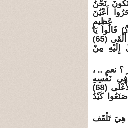
َكُونَ نَحْنُ
 سَحَرُوا أَعْيُنَ
رٍ عَظِيمٍ
) قَالُوا يَا
مُوسَى إِمَّا أَنْ تُلْقِيَ وَإِمَّا أَنْ نَكُونَ أَوَّلَ مَنْ أَلْقَى (65)
ُ إِلَيْهِ مِنْ
عم .. ،
ِي نَفْسِهِ
خِيفَةً مُوسَى (67) قُلْنَا لا تَخَفْ إِنَّكَ أَنْتَ الأَعْلَى (68)
َنَعُوا كَيْدُ
ا هِيَ تَلْقَف