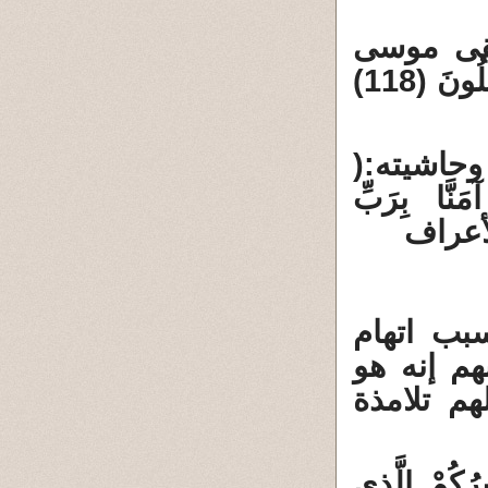
لقى موسى
( فَوَقَعَ الْحَقُّ وَبَطَلَ مَا كَانُوا يَعْمَلُونَ (118)
وحاشيته
:(
ينَ (120) قَالُوا آمَنَّا بِرَبِّ
بب اتهام
م إنه هو
هم تلامذة
يرُكُمْ الَّذِي