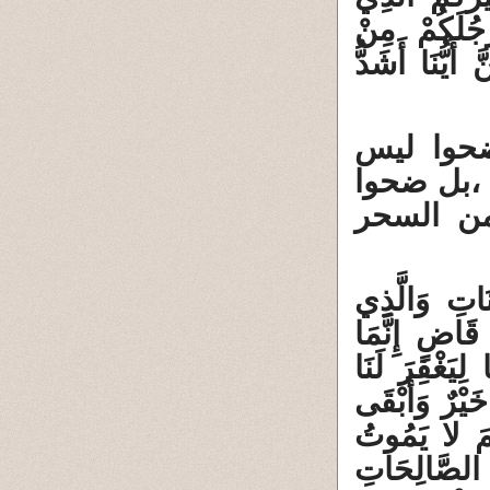
ْجُلَكُمْ مِنْ
َيُّنَا أَشَدُّ
حوا ليس
 ،بل ضحوا
 من السحر
َاتِ وَالَّذِي
قَاضٍ إِنَّمَا
 آمَنَّا بِرَبِّنَا لِيَغْفِرَ لَنَا
خَيْرٌ وَأَبْقَى
نَّمَ لا يَمُوتُ
 عَمِلَ الصَّالِحَاتِ