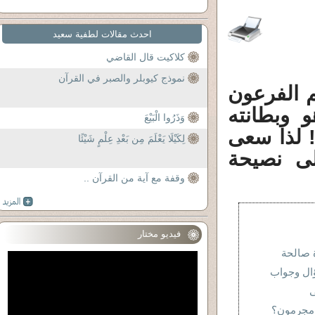
احدث مقالات لطفية سعيد
كلاكيت قال القاضي
نموذج كيوبلر والصبر في القرآن
 الفرعون
 وبطانته
وَذَرُوا الْبَيْعَ
! لذا سعى
لِكَيْلَا يَعْلَمَ مِن بَعْدِ عِلْمٍ شَيْئًا
لى نصيحة
وقفة مع آية من القرآن ..
فيديو مختار
 صالحة
ال وجواب
 مجرمون؟