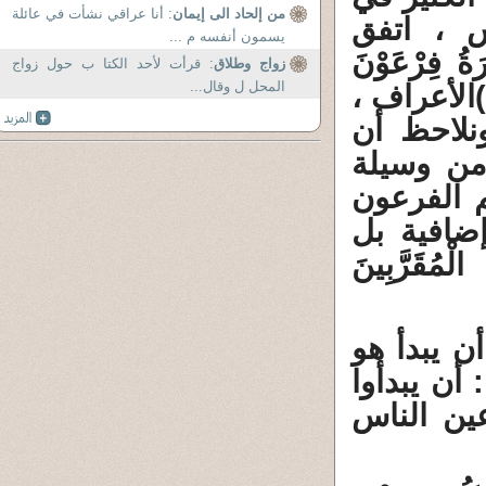
من إلحاد الى إيمان
: أنا عراقي نشأت في عائلة
س ، اتفق
يسمون أنفسه م ...
ُ فِرْعَوْنَ
زواج وطلاق
: قرأت لأحد الكتا ب حول زواج
المحل ل وقال...
قَالُوا إِنَّ لَنَا لأَجْراً إِنْ كُنَّا نَحْنُ الْغَالِبِينَ (113)الأعراف ،
نلاحظ أن
 من وسيلة
م الفرعون
ضافية بل
الْمُقَرَّبِينَ
ن يبدأ هو
أن يبدأوا
عين الناس