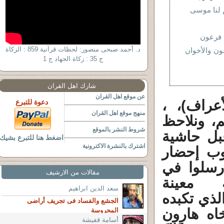
 لنا موسى
ة فرعون
د. أحمد صبحى منصور: لحظات قرآنية 859 : الزكاة
ون والأخوان
ج 35 : زكاة الجهاد ج 1
شارك اهل القران
عن موقع اهل القران
أْتُوكَ بِكُلِّ سَاحِرٍ عَلِيمٍ (112الأعراف)، ،
دعوة للتبرع
منهج موقع اهل القران
م، ونلاحظ
شروط النشر بالموقع
ل حاشية
اضغط هنا للتبرع بشيك
اشترك بالنشرة الاكترونية
وب إحضار
رسلوا في
مقالات من الارشيف
 معينة
سعد الدين ابراهيم
لذي تكبده
الجشع والفساد فى تجريف أراضى
اه هارون
المحروسة
أسامة قفيشة