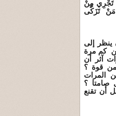
(75) جَنَّاتُ عَدْنٍ تَجْرِي مِنْ
مَنْ تَزَكَّى
 ينظر إلى
ن كم مرة
ت آثر أن
من قوة ؟
ن المرات
 صامتا ؟
ل أن تقنع