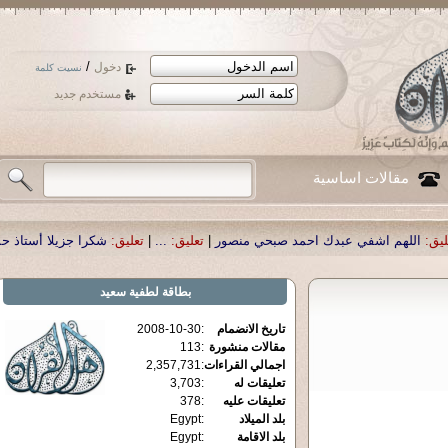
/
دخول
نسيت كلمة
مستخدم جديد
مقالات اساسية
احمد صبحي منصور
|
تعليق:
...
|
تعليق:
شكرا جزيلا أستاذ حمد الحمد .أكرمكم الله .
|
بطاقة
لطفية سعيد
تاريخ الانضمام
:
2008-10-30
مقالات منشورة
:
113
اجمالي القراءات
:
2,357,731
تعليقات له
:
3,703
تعليقات عليه
:
378
بلد الميلاد
:
Egypt
بلد الاقامة
:
Egypt