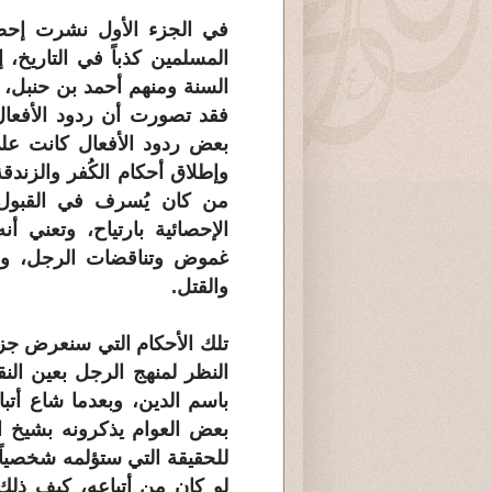
في الجزء الأول نشرت إحصا
المسلمين كذباً في التاريخ، 
السنة ومنهم أحمد بن حنبل، 
فقد تصورت أن ردود الأفعال
بعض ردود الأفعال كانت ع
وإطلاق أحكام الكُفر والزندق
من كان يُسرف في القبول و
الإحصائية بارتياح، وتعني
غموض وتناقضات الرجل، وبع
والقتل.
تلك الأحكام التي سنعرض جزءا
النظر لمنهج الرجل بعين النق
باسم الدين، وبعدما شاع أتبا
بعض العوام يذكرونه بشيخ ال
للحقيقة التي ستؤلمه شخصياً،
لو كان من أتباعه، كيف ذلك