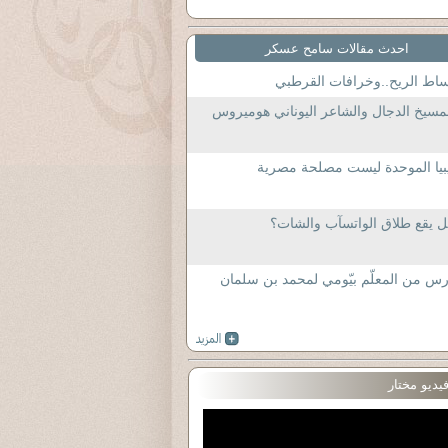
احدث مقالات سامح عسكر
اط الريح..وخرافات القرطبي
مسيخ الدجال والشاعر اليوناني هوميروس
بيا الموحدة ليست مصلحة مصرية
 يقع طلاق الواتسآب والشات؟
س من المعلّم بيّومي لمحمد بن سلمان
يديو مختار