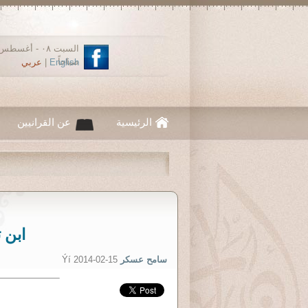
صباحاً
English
|
عربي
الرئيسية
عن القرانيين
ابن 
سامح عسكر
Ýí 2014-02-15