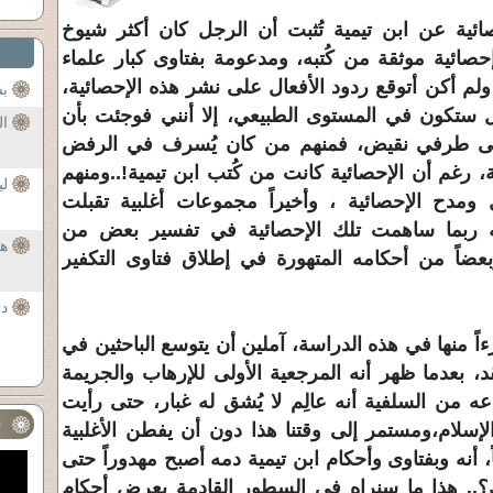
ئية عن ابن تيمية تُثبت أن الرجل كان أكثر شيوخ
إحصائية موثقة من كُتبه، ومدعومة بفتاوى كبار علماء
ولم أكن أتوقع ردود الأفعال على نشر هذه الإحصائية،
بس
 ستكون في المستوى الطبيعي، إلا أنني فوجئت بأن
ال
لى طرفي نقيض، فمنهم من كان يُسرف في الرفض
ة، رغم أن الإحصائية كانت من كُتب ابن تيمية!..ومنهم
لي
مدح الإحصائية ، وأخيراً مجموعات أغلبية تقبلت
 أنه ربما ساهمت تلك الإحصائية في تفسير بعض من
هل
ضاً من أحكامه المتهورة في إطلاق فتاوى التكفير
در
ً منها في هذه الدراسة، آملين أن يتوسع الباحثين في
د، بعدما ظهر أنه المرجعية الأولى للإرهاب والجريمة
عه من السلفية أنه عالِم لا يُشق له غبار، حتى رأيت
ف
إسلام،ومستمر إلى وقتنا هذا دون أن يفطن الأغلبية
 أنه وبفتاوى وأحكام ابن تيمية دمه أصبح مهدوراً حتى
؟.. هذا ما سنراه في السطور القادمة بعرض أحكام