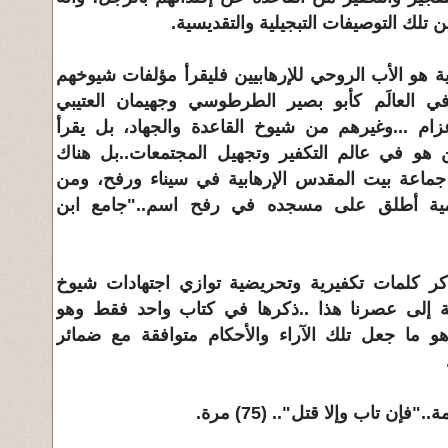
 تلك التوصيفات التبجيلية والتقديسية.
مية هو الأب الروحي للإرهابيين فليقرأ مؤلفات شيوخهم
في العالَم كأبو بصير الطرطوسي وجهيمان العتيبي
عزام ...وغيرهم من شيوخ القاعدة والجهاد، بل يقرأ
و في عالم التكفير وتجهيل المجتمعات..بل هناك
عة بيت المقدس الإرهابية في سيناء ورفح، ومن
ية أطلق على مسجده في رفح اسم.."جامع ابن
كر كلمات تكفيرية وتحريضية توازي اجتهادات شيوخ
 إلى عصرنا هذا ..ذكرها في كتاب واحد فقط وهو
هو ما جعل تلك الآراء والأحكام متوافقة مع ضمائر