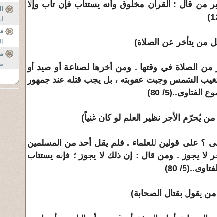
 من قال : القرآن مخلوق وأنه يستتاب فإن تاب وإلا
ا
لق
ف
ل من يتأخر عن الصلاة)
ال
مض
من
ر من الصلاة في وقتها . ومن أخرها لصناعة أو صيد أو
 تغيب الشمس وجبت عقوبته ، بل يجب قتله عند جمهور
لفتاوى..(5/ 80)
ن يُحرّم الأجر نظير العلم لو كان غنياً)
نى ؟ على قولين للعلماء . فلم يقل أحد من المسلمين
 لا يجوز . ومن قال : إن ذلك لا يجوز ؛ فإنه يستتاب
..(5/ 80)
 من يقول بقتال الصحابة)