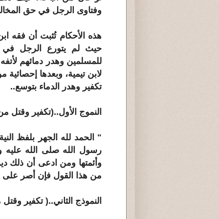
وفتاوى الرجل في حق المخالف
هذه الأحكام تُثبت أن فقه ا
حيث لم يتورع الرجل في 
للمسلمين وهدر دمائهم لأتفه
لابن تيمية، وبعدها إحصائية م
تكفير وهدر الدماء بتوسع..
النموج الأول..(تكفير وقتل من 
" الحمد لله الجهر بلفظ الن
رسول الله صلى الله عليه و
وأئمتها ومن ادعى أن ذلك دين
من هذا القول فإن أصر على ذلك ق
النموذج الثاني..( تكفير وقتل