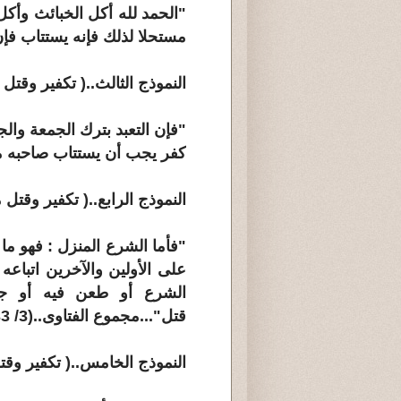
"الحمد لله أكل الخبائث وأكل
مستحلا لذلك فإنه يستتاب فإن تا
النموذج الثالث..( تكفير وقتل
"فإن التعبد بترك الجمعة وا
كفر يجب أن يستتاب صاحبه منه ف
النموذج الرابع..( تكفير وقت
"فأما الشرع المنزل : فهو م
على الأولين والآخرين اتباعه 
الشرع أو طعن فيه أو جوز
قتل"...مجموع الفتاوى..(3/ 33)
النموذج الخامس..( تكفير وق