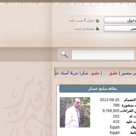
/
دخول
نسيت كلمة
مستخدم جديد
ا جزيلا أستاذ حمد الحمد .أكرمكم الله .
|
تعليق:
نسأل الله تعالى أن يمن بالشفاء ل
بطاقة
سامح عسكر
الانضمام
:
2012-09-25
ت منشورة
:
788
 القراءات
:
9,766,505
ت له
:
102
ت عليه
:
410
يلاد
:
Egypt
قامة
:
Egypt