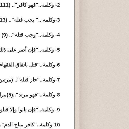
2- وكلمة.."فهو كافر".. (111) مرة.
3-وكلمة .." يجب قتله".. (13) مرة
4- وكلمة.."وجب قتله".. (9) مرات
5- وكلمة.."فإن أصر على ذلك قتل".. (مرة واحدة).
6-وكلمة.."قتل باتفاق الفقهاء"..(مرة واحدة).
7-وكلمة.."جاز قتله".. (مرتين).
8-وكلمة.."فهو مرتد"..(5)مرات.
9- وكلمة.."فإن تابوا وإلا قتلوا"..(3) مرات.
10-وكلمة.."كافر مباح الدم"..(مرتين).