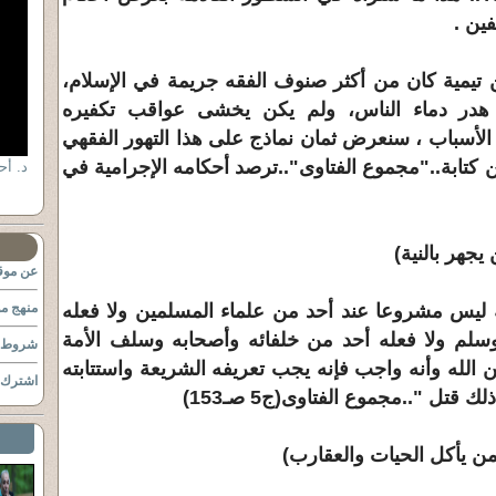
ين .
بن تيمية كان من أكثر صنوف الفقه جريمة في الإسلام،
هدر دماء الناس، ولم يكن يخشى عواقب تكفيره
 الأسباب ، سنعرض ثمان نماذج على هذا التهور الفقهي
ن كتابة.."مجموع الفتاوى"..ترصد أحكامه الإجرامية في
يجهر بالنية)
عن موقع
ية ليس مشروعا عند أحد من علماء المسلمين ولا فعله
منهج مو
سلم ولا فعله أحد من خلفائه وأصحابه وسلف الأمة
شروط ا
 الله وأنه واجب فإنه يجب تعريفه الشريعة واستتابته
اشترك ب
تل "..مجموع الفتاوى(ج5 صـ153)
 من يأكل الحيات والعقارب)