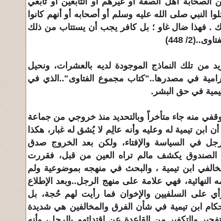
 الصحابة أهل الصفة أو غيرهم أو التابعين أو تابعي
تلوا النبي صلى الله عليه وسلم أو أصحابه أو أنهم كانوا
ك . فهذا ضال غاو ؛ بل كافر يجب أن يستتاب من ذلك
.(2/ 448)
 من تلك النماذج الموجودة لديه بالعشرات، ونحيل
جرامية في مصدرها.."كتاب مجموع الفتاوى"..الذي في
يمية في حق البشر.
وقفي منه جاء متأخراً وبالتحديد منذ خروجي من جماعة
 ابن تيمية له وعليه وأنه عالِم لا يُشق له غبار، هكذا
رجل في السياسة والإفتاء، ولكن بعد الخروج صدق
الصندوق يكشف مالم تراه العين من قبل، فقررت
مخالفي ابن تيمية ، والبحث في منهجه بموضوعية ولم
 النهائية، فهي علامة على منهج الرجل..وبعد الإطلاع
 على السلفيين والإخوان فما رأيت لهم حُجة، بل
حكام ابن تيمية في شأن الفرق والمخالفين هي شديدة
جير والتكفير من القاعدة عن إقتدائهم بالرجل، وأنه