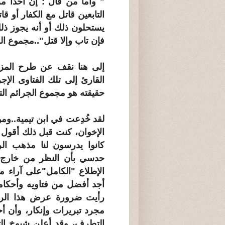
" وأما من قال : إن أحدا من
التابعين قاتل مع الكفار أو قا
يستحلون ذلك أو أنه يجوز ذل
فإن تاب وإلا قتل"..مجموع الفتاوى.
إلى هنا نقف عن طرح المزيد
القارئ إلى تلك الفتاوى الإ
حقيقته هو مجموع الجرائم الت
لقد خُدِعت في ابن تيمية..وم
الإخوان، كنت قبل ذلك أقول أن
كانوا يدرسون لنا مذهب ال
حدسي بأن النظر من خارج 
الإطلاع "الكامل"على آراء 
أجد أفضل من فتاويه وأحكامه
رأيت ضرورة عرض هذا الرأي
مجرد تبريرات وإنكار، وأن أ
التطرف، وقد أعلن شيوخ التف