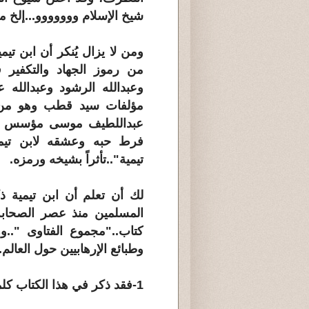
شيخ الإسلام ووووووو...إلخ من
ومن لا يزال يُنكر أن ابن تي
من رموز الجهاد والتكفير 
وعبدالله الرشود وعبدالله 
مؤلفات سيد قطب وهو من ه
عبداللطيف موسى مؤسس جما
فرط حبه وعشقه لابن تيم
تيمية"..تأثراً بشيخه ورمزه.
لك أن تعلم أن ابن تيمية ذ
المسلمين منذ عصر الصحابة
كتاب.."مجموع الفتاوى "..و
وطبائع الإرهابيين حول العالم.
1-فقد ذكر في هذا الكتاب كلمة.."فإن تاب وإلا قتل".. (75) مرة.