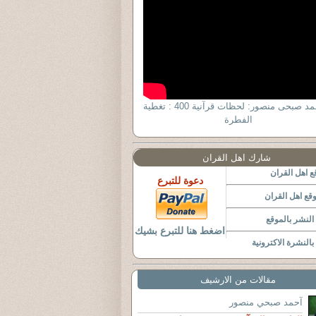
د. أحمد صبحى منصور: لحظات قرآنية 400 : تغطية
الفطرة
شارك اهل القران
 اهل القران
دعوة للتبرع
قع اهل القران
لنشر بالموقع
اضغط هنا للتبرع بشيك
النشرة الاكترونية
مقالات من الارشيف
آحمد صبحي منصور