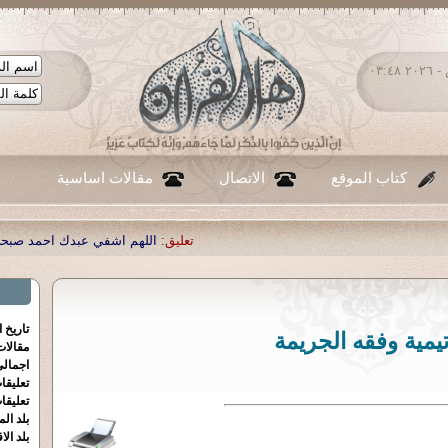
السبت ٠٨ - أغسطس - ٢٠٢٦ ٠٣:٤٨
كتاب الموقع
الاتصال
مقالات اساسية
تعليق:
اللهم اشفي عبدك احمد صبحي منصور
|
تعليق:
...
|
تعليق:
شكر
تاريخ 
تيمية وفقه الجريمة
مقالا
اجمالي
تعليقا
تعليقا
بلد الم
بلد الا