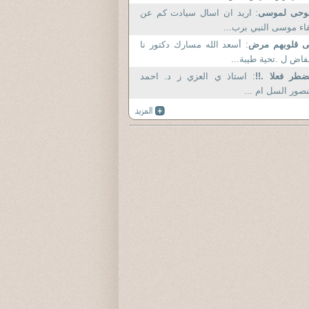
لوحى لموسى
: اريد ان اسال سيادت كم عن
اء موسى النبي برب...
ى قلوبهم مرض
: أسعد الله مسارك دكتور نا
فاض ل .تحية طيبة...
طر فعلا .!!
: استاذ ي العزي ز د. احمد
صور السل ام ...