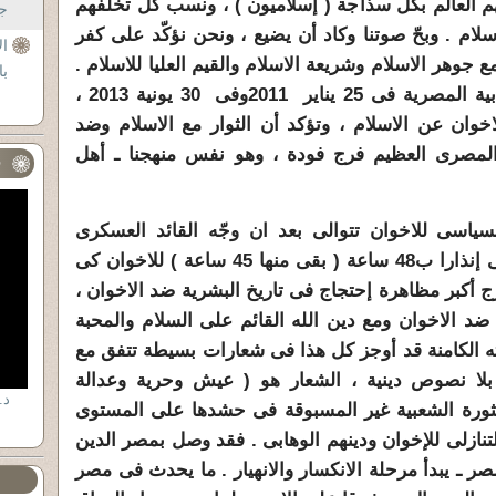
هم العالم بكل سذاجة ( إسلاميون ) ، ونسب كل تخلفهم
جل
لام . وبحّ صوتنا وكاد أن يضيع ، ونحن نؤكّد على كفر
ال
مع جوهر الاسلام وشريعة الاسلام والقيم العليا للاسلام .
با
وجاءت الُّنصرة لنا من الثورة الشبابية المصرية فى 25 يناير 2011وفى 30 يونية 2013 ،
ان عن الاسلام ، وتؤكد أن الثوار مع الاسلام وضد
المصرى العظيم فرج فودة ، وهو نفس منهجنا ـ أهل
ف
لسياسى للاخوان تتوالى بعد ان وجّه القائد العسكرى
المصرى الفريق عبد الفتاح السيسى إنذارا ب48 ساعة ( بقى منها 45 ساعة ) للاخوان كى
أكبر مظاهرة إحتجاج فى تاريخ البشرية ضد الاخوان ،
ضد الاخوان ومع دين الله القائم على السلام والمحبة
ته الكامنة قد أوجز كل هذا فى شعارات بسيطة تتفق مع
بلا نصوص دينية ، الشعار هو ( عيش وحرية وعدالة
د.
الثورة الشعبية غير المسبوقة فى حشدها على المستوى
لتنازلى للإخوان ودينهم الوهابى . فقد وصل بمصر الدين
مصر ـ يبدأ مرحلة الانكسار والانهيار . ما يحدث فى مصر