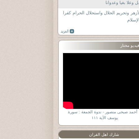
 وعلا بغيا وعدوانا
أزهر وتحريم الحلال واستحلال الحرام كفرا
لإسلام
يديو مختار
 أحمد صبحى منصور - ندوة الجمعة : سورة
يوسف الآية ١١١
شارك اهل القران