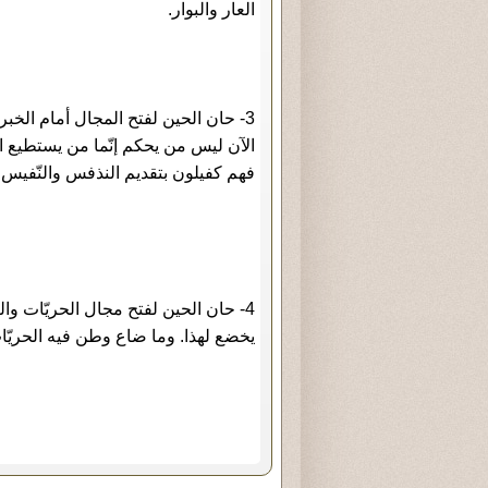
العار والبوار.
3- حان الحين لفتح المجال أمام الخ
الآن ليس من يحكم إنّما من يستطيع ا
فهم كفيلون بتقديم النذفس والنّفيس
4- حان الحين لفتح مجال الحريّات والنّ
يخضع لهذا. وما ضاع وطن فيه الحريّات 