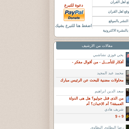
 اهل القران
دعوة للتبرع
قع اهل القران
لنشر بالموقع
اضغط هنا للتبرع بشيك
النشرة الاكترونية
مقالات من الارشيف
يحي فوزي نشاشبي
أفكار للتأمـــل - من أقوال مفكر -
محمد عبد المجيد
محاولات مضنية للبحث عن الرئيس مبارك
سعد الدين ابراهيم
من الذى قتل جوليو؟ هل هى الدولة
العميقة؟ أم الإخوان؟ أم
شريف هادي
9 ÷ 9
رضا البطاوى البطاوى