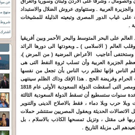
الصومال ، وشرقا على الاردن ولبنان وسوريا والعراق
عن موقع
والجزيرة العربية . وستتهاوى عروش الضلال والاستبداد
منهج مو
ة على غياب الدور المصرى وتبعيته الذليلة للمشيخات
شروط ا
 .
اشترك ب
العالم على البحر المتوسط والبحر الأحمر وبين أفريقيا
لب العالم ( الاسلامى ) ـ وبعودتها الى دورها الرائد
ا ، وستختفى أعاجيب الأعراض المرضية ( من المرض )،
ظم الجزيرة العربية وأن تسلب ثروة النفط التى هى
ظلم الناس فإنها تظلم رب الناس بأن تجعل من نفسها
ت الحرام وفريضة الحج . هذا الإفك وذاك الظلم سينتهى
بانحسار الدين السعودى الوهابى . ومصر التى أسقطت الدولة السعودية الأولى عام 1818
ة سنوات ستسطيع أن تسقط الدولة السعودية الثالثة
بلا حرب وبلا دماء ، فقط بالاصلاح الدينى والتنوير
ائل الاتصالات الحديثة وبعقول المصريين ستنتشر حملات
ضربها فى مقتل ، وتزيل تمسحها الكاذب بالاسلام ، بل
يدهم الى مزبلة التاريخ .