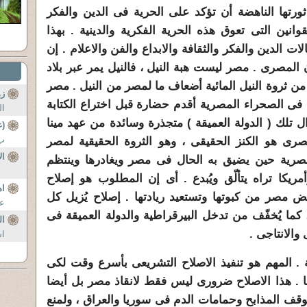
تها الناهضة أن تؤكد على الحرية فى الدين والفكر
وانين التى تعوق هذه الحرية الفكرية والدينية . بهذا
 الدين والفكر والثقافة والابداع والفن والاعلام . إن
المصرى . مصر ليست هبة النيل ، فالنيل يمر عبر بلاد
 من ثروة النيل المائية أضعاف ما لمصر من النيل . مصر
زه
فى الصحراء المصرية أقدم حضارة قبل اختراع الكتابة
ال
ال تلك ( الدولة العميقة ) متجذرة وسائدة من عهد مينا
(غ
ب 
مصرى هو الكنز الحقيقى ، وهو الثروة الحقيقية لمصر
ال
المصرية حين يضيق به الحال فى مصر ويغادرها وينتظم
ريكا تراه يتألّق ويُبدع . أى إن المطلوب هو إصلاح
اه
مصر من كبوتها وتستعيد ريادتها . إصلاح يُزيل كل
عل
، كما يُخفّف من تدخل البيرقراطية والدولة العميقة فى
ال
والانتاجى .
اس
 . المهم هو تنفيذ الاصلاح التشريعى بأسرع وقت لكى
تخريبا وتجريفا استمر 30 عاما . هذا الاصلاح ضرورى ليس فقط لانقاذ مصر بل أيضا
لوقف المذابح وحمامات الدم فى سوريا والعراق ، ولمنع