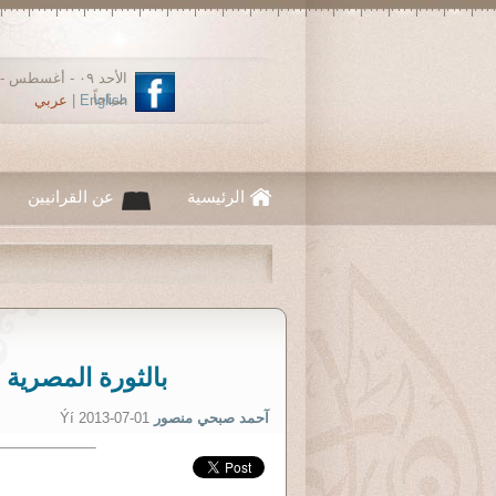
صباحاً
English
|
عربي
الرئيسية
عن القرانيين
بالثورة المصرية ال
آحمد صبحي منصور
Ýí 2013-07-01