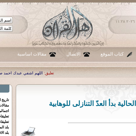
الأحد ٠٩ - أغسطس - ٢٠٢٦ ١١:٢٨
كتاب الموقع
الاتصال
مقالات اساسية
تعليق:
اللهم اشفي عبدك احمد صبحي منصور
|
تعليق:
...
|
تعليق:
تاريخ 
حالية بدأ العدّ التنازلى للوهابية
مقالا
اجمالي
تعليقا
تعليقا
بلد الم
بلد الا