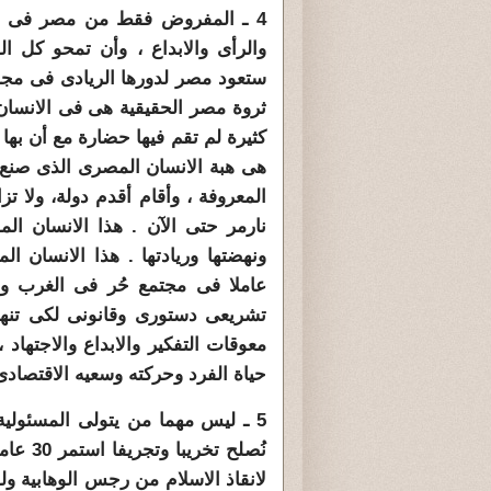
4 ـ المفروض فقط من مصر فى ثور
والرأى والابداع ، وأن تمحو كل الق
ستعود مصر لدورها الريادى فى مجالات
ثروة مصر الحقيقية هى فى الانسان 
كثيرة لم تقم فيها حضارة مع أن بها
هى هبة الانسان المصرى الذى صنع 
المعروفة ، وأقام أقدم دولة، ولا تز
نارمر حتى الآن . هذا الانسان ال
ونهضتها وريادتها . هذا الانسان 
عاملا فى مجتمع حُر فى الغرب وأم
تشريعى دستورى وقانونى لكى تنهض 
معوقات التفكير والابداع والاجتهاد 
حياة الفرد وحركته وسعيه الاقتصادى 
5 ـ ليس مهما من يتولى المسئولية
نُصلح 
لانقاذ الاسلام من رجس الوهابية و