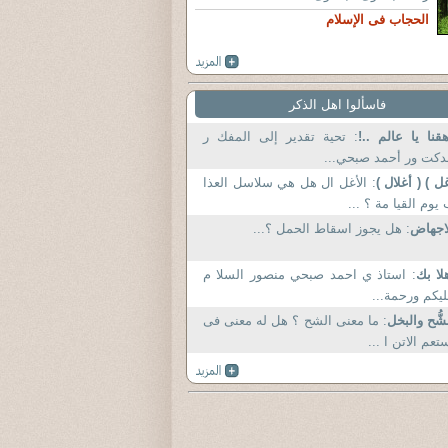
الحجاب فى الإسلام
فاسألوا اهل الذكر
قنا يا عالم ..!
: تحية تقدير إلى المفك ر
دكت ور أحمد صبحي...
ل ) ( أغلال )
: الأغل ال هل هي سلاسل العذا
يوم القيا مة ؟ ...
اجهاض
: هل يجوز اسقاط الحمل ؟...
لا بك
: استاذ ي احمد صبحي منصور السلا م
يكم ورحمة...
شُّح والبخل
: ما معنى الشح ؟ هل له معنى فى
تعم الاتن ا ...