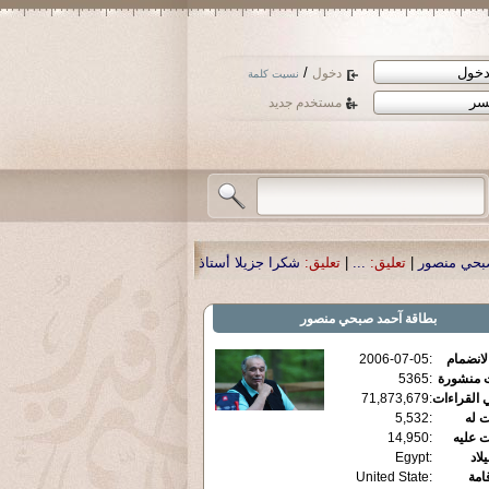
/
دخول
نسيت كلمة
مستخدم جديد
شكرا جزيلا أستاذ حمد الحمد .أكرمكم الله .
|
تعليق:
نسأل الله تعالى أن يمن بالش
بطاقة
آحمد صبحي منصور
الانضمام
:
2006-07-05
ت منشورة
:
5365
 القراءات
:
71,873,679
ت له
:
5,532
ت عليه
:
14,950
يلاد
:
Egypt
قامة
:
United State