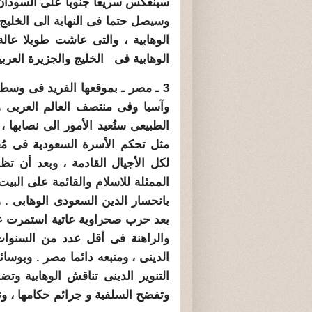
سينعكس سريعا جنوبا على السودان و
وسيصل حتما فى النهاية الى الخليج 
الوهابية ، والتى عاشت طويلا عال
الوهابية فى الخليج والجزيرة العربية
3 ـ مصر ـ بموقعها الفريد فى وسط 
وآسيا وفى منتصف العالم العربى وق
الطبيعى ستُعيد الأمور الى نصابه
مثل تحكم الأسرة السعودية فى مُع
لكل الأجيال القادمة ، وبعد أن ت
الممثلة للاسلام والقائمة على البي
بعد حرب صحراوية عاتية استمرت عد
والراهنة فى أقل عدد من السنوات و
الدينى ، ومنبعه دائما مصر . وبوس
التنوير الدينى تناقش الوهابية وت
وتفضح السلفية و جرائم حكامها ، وتع