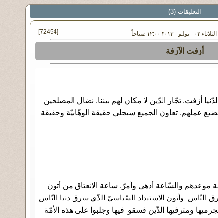
التعليقات (3)
[72454]
و - ٢٠١٣ ١٢:٠٠ صباحاً
أزفت الآزفة
دّنيا أزفت. تجّار الدّين لا مكان لهم بيننا. نضال المصلحين
ع عملهم. تعاون الجميع سيجلي حقيقة الوهّابيّة وحقيقة
اعة موعدهم والسّاعة أدهى وأمرّ. ساعة الانعتاق من أتون
رق النّاس. وأتون الاستبداد السّياسيّ الذّي سرق دنيا النّاس
رميها ومترفيها الذّين فسقوا فيها وجلبوا على هذه الأمّة