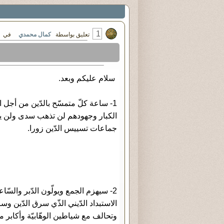
1
تعليق بواسطة
كمال محمدي
في الثلاثاء ٠٢ - يولي
سلام عليكم وبعد.
1- ساعة كلّ متمسّح بالدّين من أجل ال
الكبار وجهودهم لن تذهب سدى ولن يضي
جماعات تسييس الدّين زورا.
2- سيهزم الجمع ويولّون الدّبر والسّ
الاستبداد الدّيني الذّي سرق الدّين وس
وتحالف مع شياطين الوهّابيّة وأكابر مج