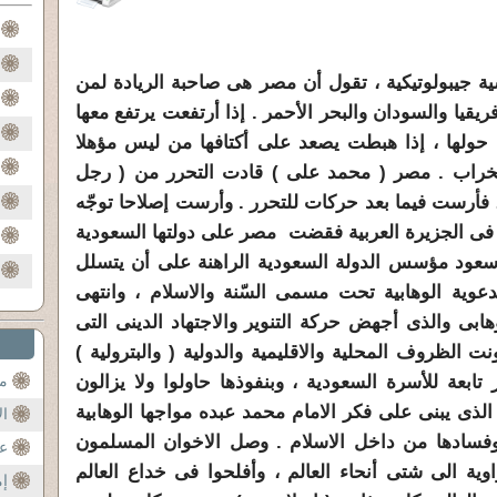
سية جيبولوتيكية ، تقول أن مصر هى صاحبة الريادة لمن
قيا والسودان والبحر الأحمر . إذا أرتفعت يرتفع معها
حولها ، إذا هبطت يصعد على أكتافها من ليس مؤهلا
والخراب . مصر ( محمد على ) قادت التحرر من ( رجل
 ، فأرست فيما بعد حركات للتحرر . وأرست إصلاحا توجّه
فها فى الجزيرة العربية فقضت مصر على دولتها السعودية
ل سعود مؤسس الدولة السعودية الراهنة على أن يتسلل
دعوية الوهابية تحت مسمى السّنة والاسلام ، وانتهى
هابى والذى أجهض حركة التنوير والاجتهاد الدينى التى
ت الظروف المحلية والاقليمية والدولية ( والبترولية )
ابعة للأسرة السعودية ، وبنفوذها حاولوا ولا يزالون
مح
 الذى يبنى على فكر الامام محمد عبده مواجها الوهابية
ال
ا وفسادها من داخل الاسلام . وصل الاخوان المسلمون
عن
اوية الى شتى أنحاء العالم ، وأفلحوا فى خداع العالم
إم