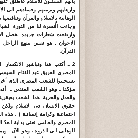
بأنهم الممثلون للاسلام فأطلق علي
وارهابهم وتزمتهم وفسادهم الى الاس
الوهابية بالاسلام والقرآن وتناقضها 
وارتفعت شعارات جديدة تفصل الاخو
الاخوان . هو نفس منهج الراحل 
القرآن.
2 ـ أكتب هذا وتباشير الانكسار ا
يستجيبوا للشعب المصرى الذى أخرج 
مؤكدا ـ وهو الشعب المتدين ـ أنه 
والعدل والحرية. هذا الشعب بعبقري
حقوق الانسان فى الاسلام ولكن 
اجتماعية وكرامة إنسانية ) . هذه 
المصرى والعالمى تعنى بداية العدّ ا
الوهابى الى الذروة ، وهو الآن ـ وب