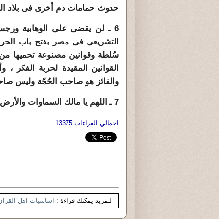
حدوث حمامات دم أخرى فى بلاد ال
6 ـ لن يقضى على الوهابية ورجس
التشريعى فى مصر بفتح باب الحرية 
سُلطة وقوانين مصنوعة تحميها من ا
القوانين المقيدة لحرية الفكر ، و
والفائز هو صاحب الحُجّة وليس صاح
7 ـ اللهم يا مالك السماوات والأرض إحفظ ثورة مصر من كل سوء .
اجمالي القراءات 13375
للمزيد يمكنك قراءة :
اساسيات اهل القران