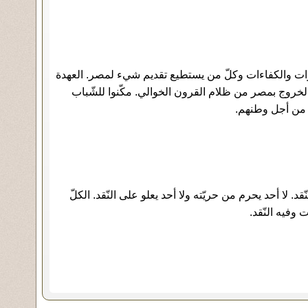
برات والكفاءات وكلّ من يستطيع تقديم شيء لمصر. العهدة
لخروج بمصر من ظلام القرون الخوالي. مكّنوا للشّباب
 من أجل وطنهم.
قد. لا أحد يحرم من حريّته ولا أحد يعلو على النّقد. الكلّ
وفيه النّقد.