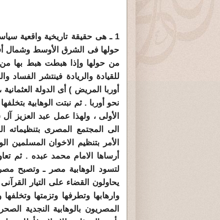
1 ـ هى حقيقة تاريخية واقعية سيا
حولها فى الشرق الأوسط وشمال أفري
من حولها وإذا هبطت هبط بها من 
للقيادة والريادة فينتشر الفساد 
أوربا المريض ) أى الدولة العثمانية
نحو أوربا . ثم نبتت الوهابية بتخل
الأولى ، ولهذا عمل عبد العزيز آ
الى المجتمع المصرى بتنظيماته ال
الأمر بتنظيم الاخوان المسلمين الو
أرساها الامام محمد عبده . ثم تعاون
لتسود الوهابية مصر ـ وتصبح مصر ت
يحاولون القضاء على التيار القرآنى
وارهابها وتطرفها وتزمتها وتخلفه
المصريون بالوهابية النجدية الصحر