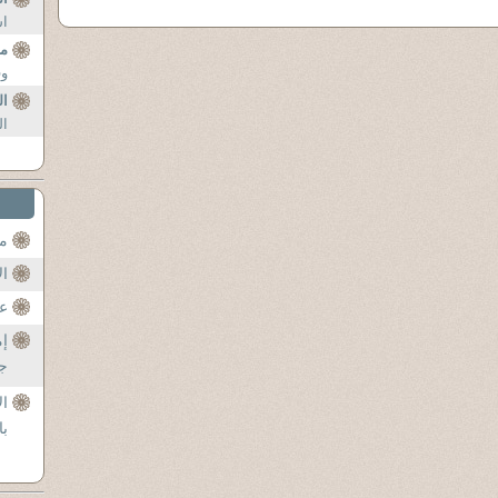
اش
مس
وق
ا
ال
مح
ال
عن
إم
جل
ال
با