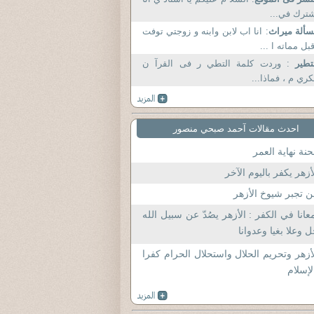
ترك في...
ألة ميراث
: انا اب لابن وابنه و زوجتي توفت
بل مماته ا ...
لتطير
: وردت كلمة التطي ر فى القرآ ن
كري م ، فماذا...
احدث مقالات آحمد صبحي منصور
نة نهاية العمر
أزهر يكفر باليوم الآخر
 تجبر شيوخ الأزهر
عانا في الكفر : الأزهر يصُدّ عن سبيل الله
 وعلا بغيا وعدوانا
أزهر وتحريم الحلال واستحلال الحرام كفرا
لإسلام