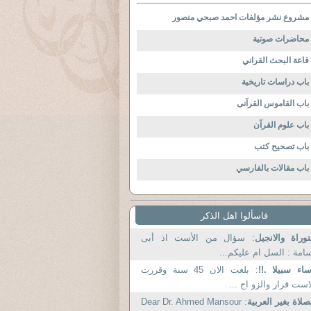
مشروع نشر مؤلفات احمد صبحي منصور
محاضرات صوتية
قاعة البحث القراني
باب دراسات تاريخية
باب القاموس القرآنى
باب علوم القرآن
باب تصحيح كتب
باب مقالات بالفارسي
فاسألوا اهل الذكر
توراة والانجيل
: سؤال من الأست اذ أبى
امة : السل ام عليكم...
اء سبيلا .!!
: بلغت الان 45 سنة وقررت
است قرار والزو اج ...
صلاة بغير العربية
: Dear Dr. Ahmed Mansour