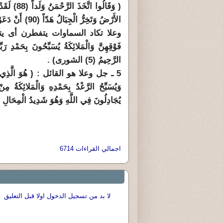
وعلا تكاد السماوات يتفطرن أى يتدمرن ،
فَوْقِهِنَّ وَالْمَلائِكَةُ يُسَبِّحُونَ بِحَمْدِ رَ
الرَّحِيمُ (5) الشورى) .
وَيُسَبِّحُ الرَّعْدُ بِحَمْدِهِ وَالْمَلائِكَةُ
يُجَادِلُونَ فِي اللَّهِ وَهُوَ شَدِيدُ الْمِحَالِ (13) الرعد 
اجمالي القراءات 6714
لا بد من تسجيل الدخول اولا قبل التعليق