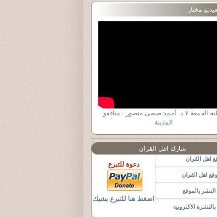
يديو مختار
خطبة الجمعة ٧ د. أحمد صبحى منصور : منافقو
المدينة
شارك اهل القران
 اهل القران
دعوة للتبرع
قع اهل القران
لنشر بالموقع
اضغط هنا للتبرع بشيك
النشرة الاكترونية