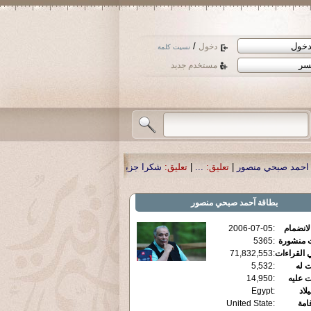
/
دخول
نسيت كلمة
مستخدم جديد
صور
|
تعليق:
...
|
تعليق:
شكرا جزيلا أستاذ حمد الحمد .أكرمكم الله .
|
تعليق:
نسأل ال
بطاقة
آحمد صبحي منصور
الانضمام
:
2006-07-05
ت منشورة
:
5365
 القراءات
:
71,832,553
ت له
:
5,532
ت عليه
:
14,950
يلاد
:
Egypt
قامة
:
United State