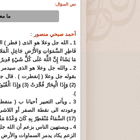
نص السؤال:
ما مع
آحمد صبحي منصور :
1 ـ الله جل وعلا هو الذى ( فطر ) السماوات والأرض ، أى خلقهما من لا شىء . (
فَاطِرِ السَّمَوَاتِ وَالأَرْضِ جَاعِلِ الْمَلائِك
مَا يَشَاءُ إِنَّ اللَّهَ عَلَى كُلِّ شَيْءٍ قَدِيرٌ (1) فاطر
2 ـ والله جل وعلا هو الذى سيدمر 
).
3 ـ ويأتى التعبير أحيانا ب ( منف
وعودته الى نقطة الصفر أو اللاش
(17) السَّمَاءُ مُنْفَطِرٌ بِهِ كَانَ وَعْدُهُ مَفْعُولاً (18) المزمل ).
4 ـ ويستهين الناس بزعم أن الله جل
الزعم يكاد يدمر السماوات والأرض 