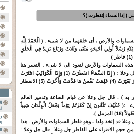
نى ( إذا السماء إنفطرت )؟
الْحَمْدُ لِلَّهِ
َةِ رُسُلاً أُولِي أَجْنِحَةٍ مَثْنَى وَثُلاثَ وَرُبَاعَ يَزِيدُ فِي الْخَلْقِ
 )
هذه السماوات والأرض لتعود الى لا شىء . التعبير هنا
بقوله جل وعلا ( إنفطرت ) . قال جل وعلا : ( إِذَا السَّمَاءُ انفَطَرَتْ (1) وَإِذَا الْكَوَاكِبُ انتَثَرَتْ
(2) وَإِذَا الْبِحَارُ فُجِّرَتْ (3) وَإِذَا الْقُبُورُ بُعْثِرَتْ (4) عَلِمَتْ نَفْسٌ مَا قَدَّمَتْ وَأَخَّرَتْ (5) الانفطار
طر به ) . قال جل وعلا عن قيام الساعة وتدمير العالم
ال
ىء :
( فَكَيْفَ تَتَّقُونَ إِنْ كَفَرْتُمْ يَوْماً يَجْعَلُ الْوِلْدَانَ شِيباً
أس
وس
 وعلا قد إتخذ ولدا ـ وهو فاطر السماوات والأرض . هذا
ال
من حجم الافتراء على الفاطر جل وعلا . قال جل وعلا :
ال