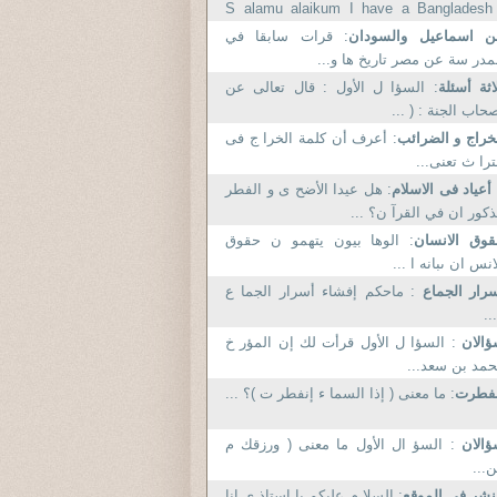
S alamu alaikum I have a Bangladesh
friend he.
ن اسماعيل والسودان
: قرات سابقا في
مدر سة عن مصر تاريخ ها و...
اثة أسئلة
: السؤا ل الأول : قال تعالى عن
حاب الجنة : ( ...
خراج و الضرائب
: أعرف أن كلمة الخرا ج فى
ترا ث تعنى...
 أعياد فى الاسلام
: هل عيدا الأضح ى و الفطر
كور ان في القرآ ن؟ ...
وق الانسان
: الوها بيون يتهمو ن حقوق
انس ان ىبانه ا ...
رار الجماع
: ماحكم إفشاء أسرار الجما ع
..
ؤالان
: السؤا ل الأول قرأت لك إن المؤر خ
مد بن سعد...
نفطرت
: ما معنى ( إذا السما ء إنفطر ت )؟ ...
ؤالان
: السؤ ال الأول ما معنى ( ورزقك م
...
نشر فى الموقع
: السلا م عليكم يا استاذ ي انا