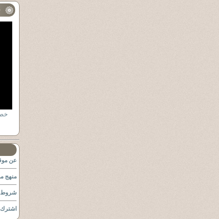
ف
عن موقع
منهج مو
شروط ا
اشترك ب