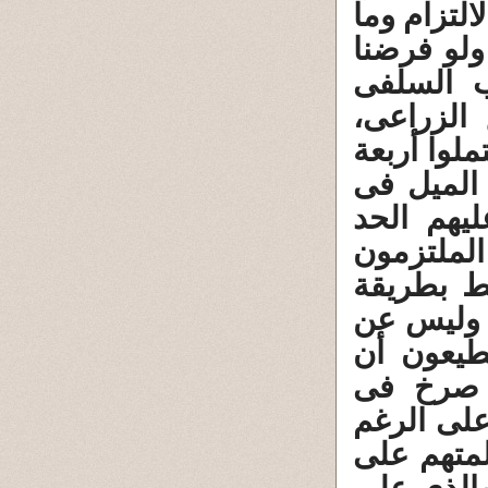
التزام وما
ولو فرضنا
 السلفى
الزراعى،
لوا أربعة
 الميل فى
ليهم الحد
لملتزمون
ط بطريقة
 وليس عن
يعون أن
ى صرخ فى
لى الرغم
لمتهم على