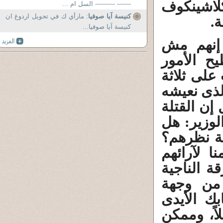
كلاشينكوف
------- ---------- السل ام ...
كنيسة آيا صوفيا
: مارأي ك في تحويل اردوغ ان
ة.
كنيسة آيا صوفيا...
 إنهم مش
ح الأمور
على ثلاثة
لذى نعيشه
إن القتلة
لوزير: هل
ة نظرهم؟
ا لآرائهم
ة الناجية
من وجهة
ك الأيدى
اً، وممكن