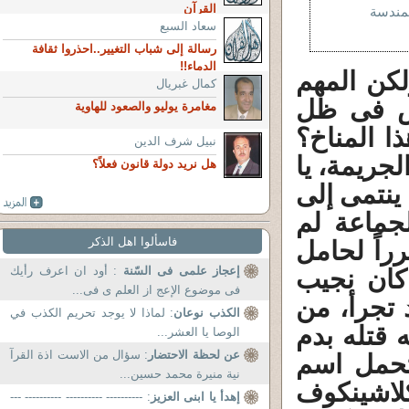
القرآن
لمندسة
سعاد السبع
رسالة إلى شباب التغيير..احذروا ثقافة
الدماء!!
ولكن المهم
كمال غبريال
نفس فى ظل
مغامرة يوليو والصعود للهاوية
ا المناخ؟
نبيل شرف الدين
لجريمة، يا
هل نريد دولة قانون فعلاً؟
ينتمى إلى
جماعة لم
فاسألوا اهل الذكر
راً لحامل
إعجاز علمى فى السّنة
: أود ان اعرف رأيك
كان نجيب
فى موضوع الإعج از العلم ى فى...
تجرأ، من
الكذب نوعان
: لماذا لا يوجد تحريم الكذب في
 قتله بدم
الوصا يا العشر...
عن لحظة الاحتضار
: سؤال من الاست اذة القرآ
تحمل اسم
نية منيرة محمد حسين...
كلاشينكوف
إهدأ يا ابنى العزيز
: ---------- ---------- ---------- ---