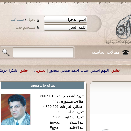
/
دخول
نسيت كلمة
مستخدم جديد
مقالات اساسية
لهم اشفي عبدك احمد صبحي منصور
|
تعليق:
...
|
تعليق:
شكرا جزيلا أستاذ حمد الحم
بطاقة
خالد منتصر
تاريخ الانضمام
:
2007-01-12
مقالات منشورة
:
447
اجمالي القراءات
:
4,350,506
تعليقات له
:
0
تعليقات عليه
:
400
بلد الميلاد
:
Egypt
بلد الاقامة
:
Egypt