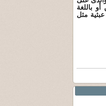
والذى على
و باللغة
عبثية مثل