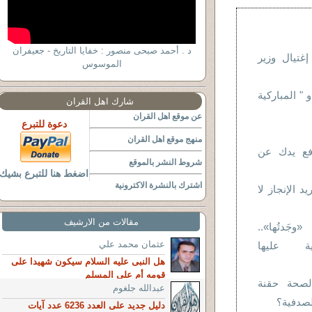
د . أحمد صبحى منصور : خفايا التاريخ - جعيفران
غتيال وزير
الموسوس
و " المباركية
شارك اهل القران
عن موقع اهل القران
دعوة للتبرع
منهج موقع اهل القران
رفع يدك عن
شروط النشر بالموقع
اضغط هنا للتبرع بشيك
اشترك بالنشرة الاكترونية
يد الإنجاز لا
مقالات من الارشيف
وجَدتُها»..
عثمان محمد علي
ية عليها
هل النبى عليه السلام سيكون شهيدا على
قومه أم على المسلم
لصحة حقنة
عبدالله جلغوم
صدفية؟
دليل جديد على العدد 6236 عدد آيات