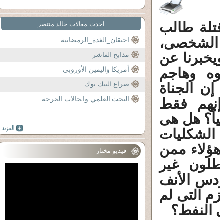
تلة طالب
احدث مقالات خالد منتصر
 الشخصى،
احتقان_الغدة_الرمضانية
يخبرنا عن
مذابح الفاشر
وه وهاجم
أمريكا واليمين الأوروبي
صراع التيك توك
إن الجناة
البحث العلمي والحالات الحرجة
إنهم فقط
ياً؟ هل هى
الشكليات
هؤلاء ممن
فيديو مختار
طلون غير
دس الأنف
زم التى لم
 النفط؟