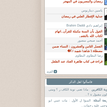
رمضان والمصريون في المهجر
ياسين ديناربوس
جدلية الإفطار العلني في رمضان
إبراهيم دادي Brahim Daddi
القول بأن السنة مكملة للقرآن..اتهام
لكتاب الله بالنقص
آحمد صبحي منصور
الفصل الثامن والعشرون : النساء ضمن
مصطلح ( شاهد/ شهيد / أ�
رضا البطاوى البطاوى
قراءة فى كتاب ظاهرة العناد عند الطفل
فاسألوا اهل الذكر
بة الكافرين
: ماذا تعنى توبة الكاف ر ؟ ومتى
ون مقبول ة ؟...
بعة أسئلة
: السؤا ل الأول : مات عمي ابو
جتي عليه رحمات...