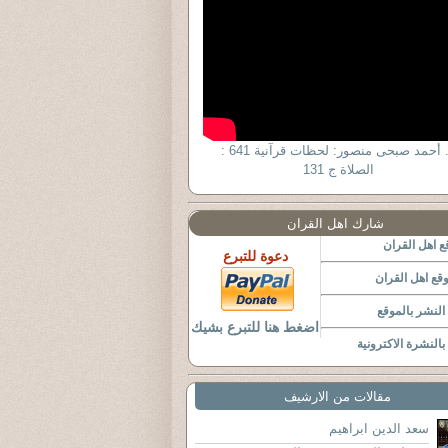
د. أحمد صبحى منصور: لحظات قرآنية 641 :
الصلاة ج 131
شارك اهل القران
 اهل القران
دعوة للتبرع
قع اهل القران
لنشر بالموقع
اضغط هنا للتبرع بشيك
النشرة الاكترونية
مقالات من الارشيف
سعد الدين ابراهيم