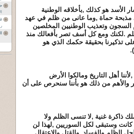
ح
 الأسد هو كذلك ,بأخلاقه الوطنية
ال
ى مذبحة حماة ,وما عانى من ظلم في عهد
غش
م السجون وتعذيب الوطنيين المخلصين
رة
لظلم .لكنك ومع كل أسف تصر بأفعالك منذ
ال
ى تذكيرنا بحقيقة حكمك الذي هو
.
لأننا أهل التاريخ ومالكوا الأرض
ر والأهم من ذلك هو بأننا سنحرص على أن
 ذاكرة غنية ,لا تنسى الظلم ولا
كانت وستبقى لكل السوريين ,لهذا لن
 الظلم والفساد ,والقتل والاعتقال