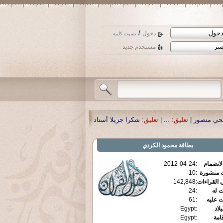
/
دخول
نسيت كلمة
مستخدم جديد
شكرا جزيلا أستاذ حمد الحمد .أكرمكم الله .
|
تعليق:
نسأل الله تعالى أن يمن بالشف
بطاقة
محمود الكردي
الانضمام
:
2012-04-24
ت منشورة
:
10
 القراءات
:
142,848
ت له
:
24
ت عليه
:
61
يلاد
:
Egypt
قامة
:
Egypt