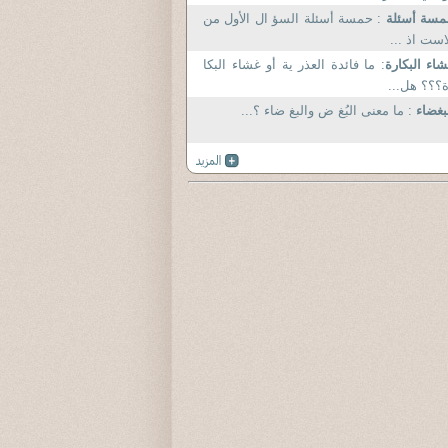
مسة أسئلة
: حمسة أسئلة السؤ ال الأول من
است اذ ...
اء البكارة
: ما فائدة العذر ية أو غشاء البكا
؟؟؟ هل...
بغضاء
: ما معنى البُغ ض والبغ ضاء ؟...