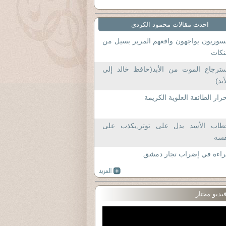
احدث مقالات محمود الكردي
سوريون يواجهون واقعهم المرير بسيل من
نكات
سترجاع الموت من الأبد(حافظ خالد إلى
أبد)
رار الطائفة العلوية الكريمة
طاب الأسد يدل على توتر,يكذب على
فسه
راءة في إضراب تجار دمشق
يديو مختار