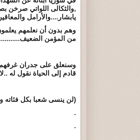
في سوريا أبنائه عن الشهداء
,والثكالى اللواتي صرخن بصو
يابشار....والأرامل والمعاقي
وهم بدون أن نعلمهم يعلمون
من المؤمن الضعيف...........)
وسنعلق على جدران غرفهم ل
قادم إلى الحياة نقول له ..ل
(لن ينسى شعبا بكل فئاته ومكو
.
.
.