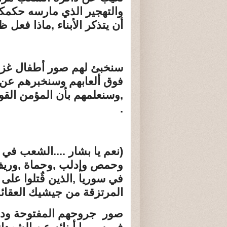
والتهجير الذي مارسه حكم
أن يتذكر الأبناء ,ماذا فعل ظ
سنخبئ لهم صور أطفال غزة 
فوق ألعابهم وسنخبرهم عن ا
,وسنعلمهم بأن المؤمن الق
.
(نعم يا بشار ....الشعب ف
وحمص وإدلب ,وحماة ,وريف 
في سوريا ,الذين قٌتلوا عل
المرتزقة من جيشيك العقائد
صور جروحهم المفتوحة ودما