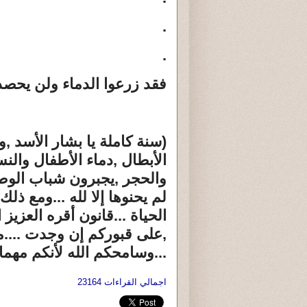
.
.
فقد زرعوا الدماء ولن يحصدوا 
(سنة كاملة يا بشار الأسد ,
الأبطال ,دماء الأطفال وال
والحجر ,يجبرون شباب الوط
لم يحنوها إلا لله ...ومع ذل
الحياة ...قانون أقره العزيز
,على قبوركم إن وجدت ....م
...وسامحكم الله لأنكم مهما 
اجمالي القراءات 23164