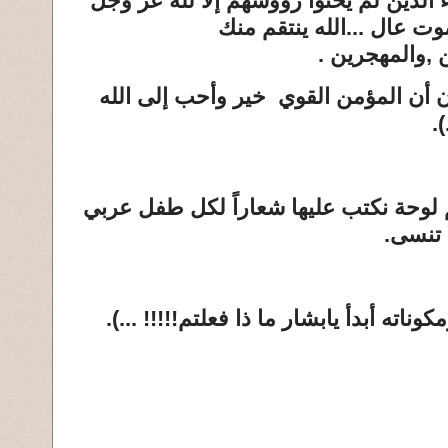
 الذين لم يحنوا رؤوسهم إلا لله عز وجل
ت عال ...الله ينتقم منك
ن ,والمهجرين .
 أن المؤمن القوي خير وأحب إلى الله
.
وحة نكتب عليها شعاراً لكل طفل عربي
ا تنسى.
ناته أبدأ يابشار ما ذا فعلتم!!!!! ...).