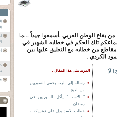
ال
ال
من بقاع الوطن العربي ,أسمعوا جيداً ...ما
ا
سماعكم تلك الحكم في خطابه الشهير في
ال
مقاطع من خطابه مع التعليق عليها بين
أح
ود الكردي .
خ
َا لَا
المزيد مثل هذا المقال :
ن
ق
رسالة إلي الرب يحمي السوريين
من الذبح
" الأسد " يأكل السوريين فى
ف
رمضان
خطاب الأسد يدل على توتر,يكذب