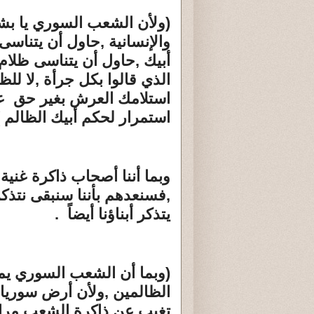
(ولأن الشعب السوري يا بشار
والإنسانية ,حاول أن يتناس
أبيك ,حاول أن يتناسى ظلا
الذي قالوا بكل جرأة ,لا ل
استلامك العرش بغير حق عل
استمرار لحكم أبيك الظالم )
وبما أننا أصحاب ذاكرة غنية ,
,فسنعدهم بأننا سنبقى نتذك
يتذكر أبناؤنا أيضاً .
(وبما أن الشعب السوري يملك
الظالمين ,ولأن أرض سوريا 
تغيب عن ذاكرة الشعب مراحل