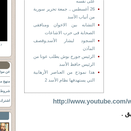
على نفسه
26 أغسطس .. جمعة تحرير سورية
من أنياب الأسد
التشابه بين الاخوان ومنافقى
الصحابة فى حرب الاشاعات
السجود لبشار الأسد,وقصف
المآذن
الرئيس جورج بوش يطلب عونا من
الرئيس حافظ الأسد
هذا نموذج من العناصر الأرهابية
عن موقع
التي يستهدفها نظام الأسد 2
منهج مو
شروط ا
http://www.youtube.com
اشترك ب
ق .