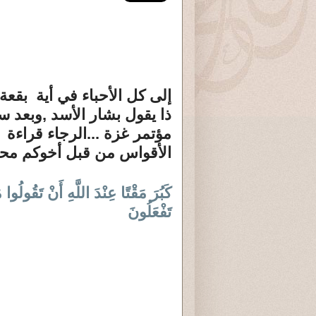
إلى كل الأحباء في أية بقعة 
ذا يقول بشار الأسد ,وبعد 
مؤتمر غزة ...الرجاء قراءة 
الأقواس من قبل أخوكم محم
كَبُرَ
مَقْتًا عِنْدَ اللَّهِ أَنْ تَقُولُوا م
تَفْعَلُونَ