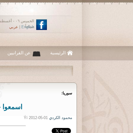
صباحاً
English
|
عربي
الرئيسية
عن القرانيين
سوريا:
اسمعوا ج
محمود الكردي
Ýí 2012-05-01