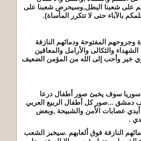
كم على شعبنا البطل,وسيحرص شعبنا على
لمكم بالآباء حتى لا تتكرر المأساة).
وجروحهم المفتوحة ودمائهم النازفة
لشهداء والثكالى والأرامل والمعاقين
وي خير وأحب إلى الله من المؤمن الضعيف
ي سوريا سوف يخبئ صور أطفال درعا
دمشق ...صور كل أطفال الربيع العربي
ى أيدي عصابات الأمن والشبيحة ,وبعض
ي .
ئهم النازفة فوق ألعابهم .سيخبر الشعب