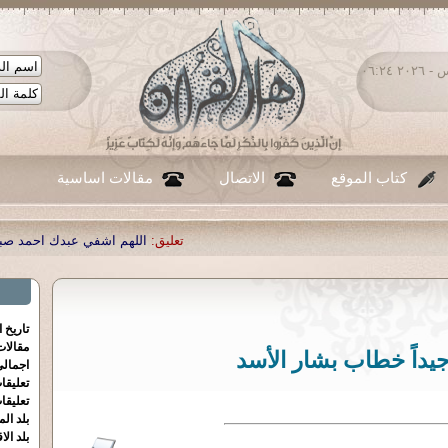
الخميس ٠٦ - أغسطس - ٢٠٢٦ ٠٦:٢٤
كتاب الموقع
الاتصال
مقالات اساسية
تعليق:
اللهم اشفي عبدك احمد صبحي منصور
|
تعليق:
...
|
تعليق:
تاريخ 
مقالا
يداً خطاب بشار الأسد
اجمالي
تعليقا
تعليقا
بلد الم
بلد الا