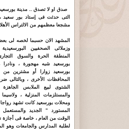
صدق او لا تصدق .. مدينة بور
سعيد
التى حدثت فى إستاد بور
سعيد
مشجعا معظمهم من الالتراس الأهلا
المشهد الان حسبما لخصه لى بعض
وزملائى الصحفيين ا
لبور
سعيد
ية 
المنطقة الحرة والسوق التجار
بور
سعيد
شبه مهجورة ، ونادرا م
بور
سعيد
زوارا أو مشترين من ا
المحافظات الأخرى ، وبالتالى ض
الشتوى لبيع الملابس الجاهزة ا
والمستلزمات المنزلية ، ولاسيما
ومحلات بور
سعيد
كانت تشهد رواجا كب
المستورد "
الجديد
والمستعمل 
الوقت من العام ، خاصة فى أجازة 
لطلبة المدارس والجامعات وهو ال