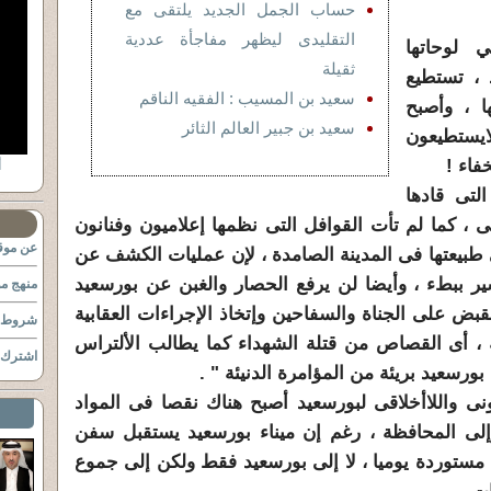
حساب الجمل الجديد يلتقى مع
التقليدى ليظهر مفاجأة عددية
 لوحاتها
ثقيلة
، تستطيع
سعيد بن المسيب : الفقيه الناقم
 ، وأصبح
سعيد بن جبير العالم الثائر
ايستطيعون
فاء !
أ
التى قادها
ى ، كما لم تأت القوافل التى نظمها إعلاميون وفنانون
عن موقع
ى طبيعتها فى المدينة الصامدة ، لإن عمليات الكشف عن
ر ببطء ، وأيضا لن يرفع
الحصار
والغبن عن بور
سعيد
منهج مو
قبض على الجناة والسفاحين وإتخاذ الإجراءات العقابية
شروط ا
، أى القصاص من قتلة الشهداء كما يطالب الألتراس
اشترك ب
بور
سعيد
بريئة من المؤامرة الدنيئة " .
نى واللاأخلاقى
لبور
سعيد
أصبح هناك نقصا فى المواد
لى المحافظة ، رغم إن ميناء بور
سعيد
يستقبل سفن
ستوردة يوميا ، لا إلى بور
سعيد
فقط ولكن إلى جموع