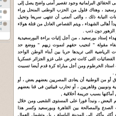
صى الحقائق البرلمانية وجود تقصير أمنى واضح يصل إلى
طل
سعيد
، وهناك فلول من الحزب الوطنى المنحل وراء
ال
 النيابة ذلك ، والتى أتمنى أن تنتهى سريعا وتحيل
ال
أ أهالى الشهداء ، ويتم القصاص العادل من قتلة هولاء
أ
ال
 الزهور دون ذنب .
اء إستاد بور
سعيد
، من أجل إثيات براءة ا
لبور
سعيد
ية
تفاء مقولة " لنجيب حقهم لنموت زيهم " ووضع حد
الرياضية التى تريدها حربا بين أبناء الوطن الواحد
لفضائيات التى كانت تحرض على غزو الجزائر عسكريا
 استاد الخرطوم ومن أجل مباراة كرة قدم أيضا تسببت
.
ق أو من الوطنية أن يعادى المصريين بعضهم بعض ، أو
ة ونوبيين وقاهريين ، أو تحارب قبيلتين فى قنا بعضهم
أماكنها بسبب جريمة أخلاقية ,
م البعض ، ونبدأ فورا على المستوى الشعبى ومن خلال
لصدع والمصالحة بين القاهرة وبور
سعيد
وكسر هذا
 أكثر وأكثر الى المدينة الباسلة ، بل وتشمل العمال