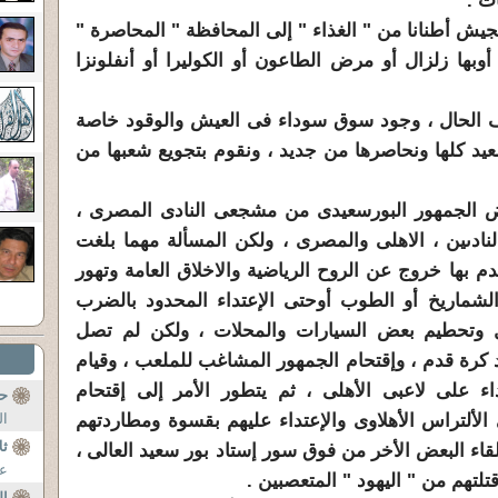
ت .
جيش أطنانا من " الغذاء " إلى المحافظة " المحاصرة "
وبها زلزال أو مرض الطاعون أو الكوليرا أو أنفلونزا
ف الحال ، وجود سوق سوداء فى العيش والوقود خاصة
يد
كلها ونحاصرها من جديد ، ونقوم بتجويع شعبها من
 الجمهور ا
لبور
سعيد
ى من مشجعى النادى المصرى ،
نادىين ، الاهلى والمصرى ، ولكن المسألة مهما بلغت
م بها خروج عن الروح الرياضية والاخلاق العامة وتهور
الشماريخ أو الطوب أوحتى الإعتداء المحدود بالضرب
ل وتحطيم بعض السيارات والمحلات ، ولكن لم تصل
د كرة قدم ، وإقتحام الجمهور المشاغب للملعب ، وقيام
اء على لاعبى الأهلى ، ثم يتطور الأمر إلى إقتحام
حن
لألتراس الأهلاوى والإعتداء عليهم بقسوة ومطاردتهم
ال
ثل
اء البعض الأخر من فوق سور إستاد بور
سعيد
العالى ،
عز
تلتهم من " اليهود " المتعصبين .
ال