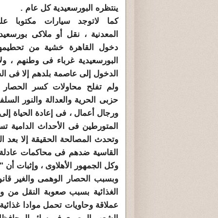
ينتظره ا
لبور
سعيد
ية كل عام .
كما لاتوجد سيارات مكتوبا علي
المعدنية ، نقل أو ملاكى بور
سعيد
دخول القاهرة خشية من تحطيمها
ا
لبور
سعيد
ية غرباء فى وطنهم ، ول
الدخول إلى عاصمة بلدهم إلا فى الخ
ولم تفلح محاولات كسر
الحصار
حزبى الحرية والعدالة والنور السلف
ورجال أعمال ، فى إعادة الحياة إل
المتورطين فى الأحداث الدامية تسي
وتحدث المصالحة الحقيقة إلا بعد ال
القاسية ضدهم فى محاكمات عادلة 
وكل الجمهور الأهلاوى ، وإثبات أن " 
وبسبب
الحصار
الوهمى والغير قانو
الغذائية بسبب صعوبة النقل من وإ
عملاقة وحاويات تحمل موادا غذائية م