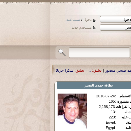
/
دخول
نسيت كلمة
مستخدم جديد
يق:
...
|
تعليق:
شكرا جزيلا أستاذ حمد الحمد .أكرمكم الله .
|
تعليق:
نسأل الله تعال
بطاقة
حمدى البصير
الانضمام
:
2010-07-24
ت منشورة
:
165
 القراءات
:
2,158,173
ت له
:
13
ت عليه
:
223
يلاد
:
Egypt
قامة
:
Egypt