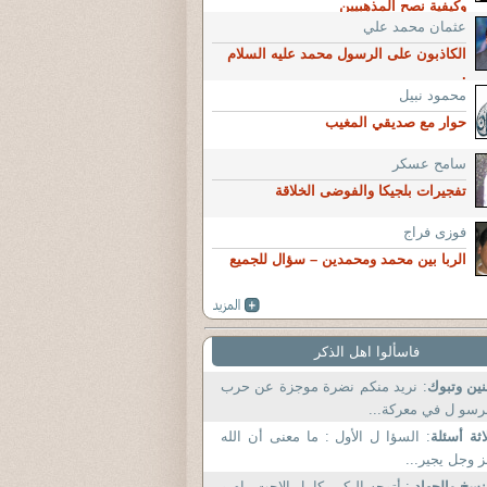
وكيفية نصح المذهبيين
عثمان محمد علي
الكاذبون على الرسول محمد عليه السلام
.
محمود نبيل
حوار مع صديقي المغيب
سامح عسكر
تفجيرات بلجيكا والفوضى الخلاقة
فوزى فراج
الربا بين محمد ومحمدين – سؤال للجميع
فاسألوا اهل الذكر
ين وتبوك
: نريد منكم نضرة موجزة عن حرب
رسو ل في معركة...
اثة أسئلة
: السؤا ل الأول : ما معنى أن الله
 وجل يجير...
نسخ والجهاد
: أتوجه اليكم بكامل الإحت رام و