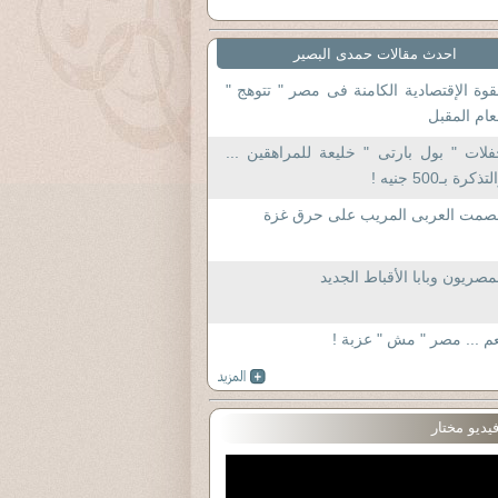
احدث مقالات حمدى البصير
قوة الإقتصادية الكامنة فى مصر " تتوهج "
عام المقبل
لات " بول بارتى " خليعة للمراهقين ...
تذكرة بـ500 جنيه !
لصمت العربى المريب على حرق غزة
مصريون وبابا الأقباط الجديد
م ... مصر " مش " عزبة !
يديو مختار