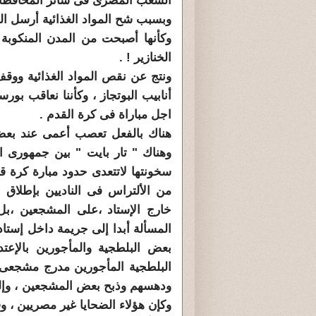
الشعب المصرى فى سائر المحافظا
وبسبب شح المواد الغذائية أرسل ال
وكأنها أصبحت من المدن المنكوبة أ
الخنازير ! .
ونتج عن نقص المواد الغذائية ووق
أنابيب البوتجاز ، وكأننا نعاقب بور
سع
اجل مباراة فى كرة القدم .
هناك بالفعل تعصب أعمى عند بعض
وهناك " تار بايت " بين جمهورى ال
سخونتها لاتتعدى حدود مبارة كرة قد
من الألتراس فى الناديين بإطلاق 
خارج الإستاد ،على المشجعين ،ب
المسألة أبدا إلى جريمة داخل إستا
بعض البلطجية والمأجورين بالإعتد
البلطجية المأجورين مدرج مشجعى ا
ودهسهم وذبح بعض المشجعين ، وإلق
وكإن هؤلاء الضحايا غير مصريين ، وق