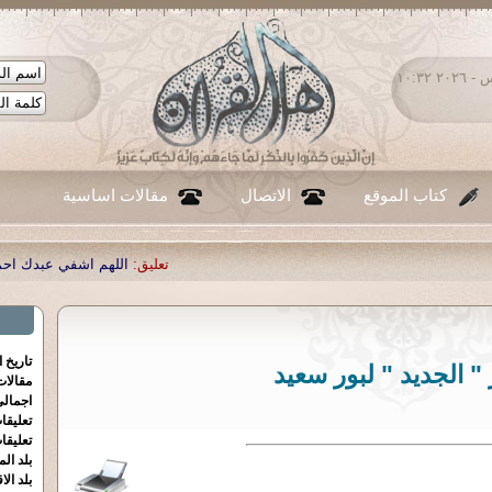
الخميس ٠٦ - أغسطس - ٢٠٢٦ ١٠:٣٢
كتاب الموقع
الاتصال
مقالات اساسية
تعليق:
اللهم اشفي عبدك احمد صبحي منصور
|
تعل
تاريخ 
" الجديد " لبور سعيد
مقالا
اجمالي
تعليقا
تعليقا
بلد الم
بلد الا