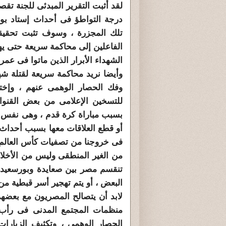
لقد أثبت التقرير المبدئى للجنة تق
درجة التواطؤ فى أحداث إستاد بور
تلك المجزرة ، وسوف تثبت تحقيقات
الفاعلين إلى محاكمة سريعة حتى يهد
الشهداء الأبرار الذين ماتوا فى عمر
وأيضا نريد محاكمة سريعة لقتلة شهد
وفك
الحصار
الوهمى عنهم ، وإخ
للتسخين الإعلامى من بعض القنوات 
بسبب مباراة كرة قدم ، وهى نفس ا
أو قطع العلاقات معها بسبب أحداث
فى خروجنا من تصفيات كأس العالم 
من الغير المنطقى وليس من الأخلا
تنقسم مصر بين صعايدة وبور
سعيد
ي
البعض ، أو يتم تهجير أسر قبطية من 
لابد أن يتصالح المصريون مع بعضه
منظمات المجتمع المدنى فى رأب ا
الحصار
الوهمى ، وتكثيف الزيارات