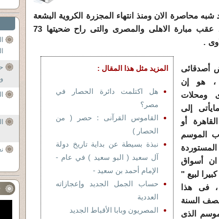
شبه محاصرة الان ومنذ انتهاء المجزرة الكروية البشعة
، عقب مبارة الاهلى والمصرى والتى راح ضحيتها 73
ال
وى .
ال
حف
 أصدقائى
المزيد مثل هذا المقال :
وال
، هو إن
هل اكتلمت دائرة الحصار في
ى ومحلات
ا
مصر؟
ايأتى إلى
القاموس القرآنى : حصر ( من
لقاهرة أو
ال
الحصار )
رب الموسم
نبذة بسيطة عن بداية تاريخ دولة
لمستوردة
نع
آل سعيد ( البو سعيد ) في عام -
 ان أسواق
الإمام أحمد بن سعيد -
يرا لبيع "
حساب الجمل الجديد وإعجازاته
، فى هذا
ف
العددية
نصف السنة
المصريون وبابا الأقباط الجديد
موسم الذى