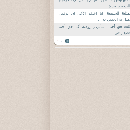
ب مساعد ة ...
مثلية الجنسية
: انا اعتقد الأخل اق ترفض
مثل ية الجنس ية ...
كلت حق أخى
: بتأثي ر زوجته أكل حق أخيه
أصغ ر فى...