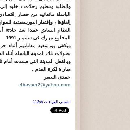
والطلبة وتنظيم رحلات داخلية إلى 
الباسلة ماتعانيه من حصار إقتصاد
إلغاؤها ، وإفتقار ا
لبور
سعيد
ية للموا
النظام السابق عمدا بعد حادثة أبو
المخلوع مبارك فى سبتمبر 1991.
ويكفى بور
سعيد
بطولات تلك المدينة الباسلة أثناء العدوان
وبالفعل المدينة التى صمدت أمام ثل
مباراة لكرة القدم .
حمدى البصير
elbasser2@yahoo.com
اجمالي القراءات 11255