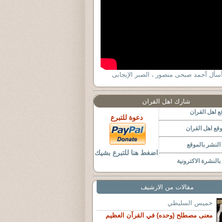
سأل أحمد صبحى منصور ، الصبر الإيجابى
شارك اهل القران
 اهل القران
دعوة للتبرع
قع اهل القران
لنشر بالموقع
اضغط هنا للتبرع بشيك
النشرة الاكترونية
مقالات من الارشيف
خميس السليطي
معنى مصطلح (وحده) في القرآن العظيم