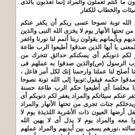
ن ما كنتم تعملون والمراد إنما تعذبون بالذى
سيئات والخطاب للكفار
إلى الله توبة نصوحا عسى ربكم أن يكفر عنكم
تحتها الأنهار يوم لا يخزى الله النبى والذين
هم وبأيمانهم يقولون ربنا أتمم لنا نورنا واغفر
عنى يا أيها الذين صدقوا أطيعوا الرب طاعة
لكم ذنوبكم أى يسكنكم حدائق تتحرك من
الرب الرسول (ص)والذين صدقوا به عملهم فى
نا أصلح لنا عملنا وارحمنا إنك لكل أمر فاعل ،
دقوا حكمه فيقول:توبوا إلى الله توبة نصوحا
باعا مخلصا أى أطيعوا حكم الرب طاعة حسنة
 عنكم سيئاتكم والمراد يغفر لكم ذنوبكم أى
دخلكم جنات تجرى من تحتها الأنهار والمراد
أرضها العيون ذات الأشربة اللذيذة يوم لا
ا معه والمراد يوم لا يذل أى لا يهين الله
لته ،نورهم يسعى بين أيديهم والمراد عملهم