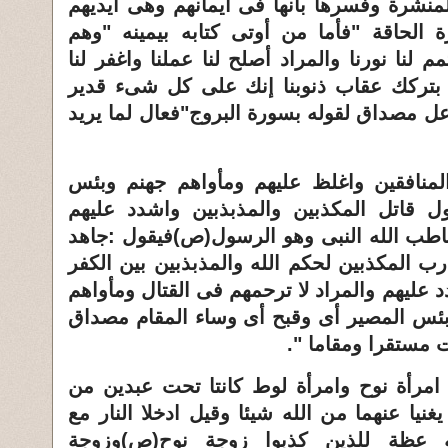
منشرة وفسرها بأنها فى أيمانهم وهى أيديهم
الحاقة "فأما من أوتى كتابه بيمينه "وهم
م لنا نورنا والمراد أصلح لنا عملنا واغفر لنا
ا بتركك عقاب ذنوبنا إنك على كل شىء قدير
اعل مصداق لقوله بسورة البروج"فعال لما يريد
والمنافقين واغلظ عليهم ومأواهم جهنم وبئس
ول قاتل المكذبين والمذبذبين واشدد عليهم
خاطب الله النبى وهو الرسول(ص)فيقول :جاهد
رب المكذبين لحكم الله والمذبذبين بين الكفر
 عليهم والمراد لا ترحمهم فى القتال ومأواهم
وبئس المصير أى وقبح أى وساء المقام مصداق
 مستقرا ومقاما "
.
 امرأة نوح وامرأة لوط كانتا تحت عبدين من
غنيا عنهما من الله شيئا وقيل ادخلا النار مع
له عظة للذين كذبوا زوجة نوح(ص)وزوجة