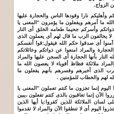
ن الزواج
.
كم وأهليكم نارا وقودها الناس والحجارة عليها
لله ما أمرهم ويفعلون ما يؤمرون "المعنى يا
ذواتكم وأسركم جحيما طعامه الخلق أى النار
ا يخالفون الرب ما قال لهم أى يعملون الذى
آمنوا أى صدقوا حكم الله فيقول:قوا أنفسكم
الحجارة والمراد امنعوا عن ذواتكم وعائلاتكم
 النار بأنها الحجارة أى السجن عليها والمراد
مراد ملائكة فظاظ أقوياء لا يعصون الله ما
الرب الذى أخبرهم وفسرهم بأنهم يفعلون ما
له لهم والخطاب للمؤمنين
.
وا اليوم إنما تجزون ما كنتم تعملون "المعنى يا
رروا الآن إنما تعاقبون بالذى كنتم تفعلون ،يبين
لى لسان الملائكة للذين كفروا:يا أيها الذين
ذروا اليوم أى لا تنطقوا الآن والمراد لا تقدموا