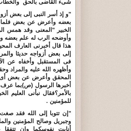
شىء القاضى بالحق والخطاب 
"و إذ أسر النبى إلى بعض أزوا
بعضه وأعرض عن بعض فلما نبأ
الخبير "المعنى وقد همس ال
وأوضحه الرب له علم بعضه وت
هذا قال أخبرنى العارف المحي
إلى بعض أزواجه حديثا والم
فى المستقبل وأخفاه عن الآ
وأظهره الله عليه والمراد وح
المحقق وأعرض عن بعض أى ونس
أخبرها الرسول (ص)بما عرف قا
بالأمر؟فقال نبأنى العليم ال
للمؤمنين
.
"إن تتوبا إلى الله فقد صغت 
وجبريل وصالح المؤمنين والمل
أنابت نفوسكما وإن تتفقا 