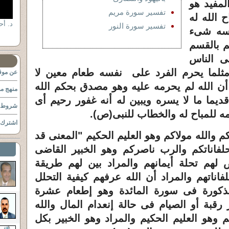
لمفيد هو
تفسير سورة مريم
 الله له
تفسير سورة النور
فسه شىء
م بالقسم
ى الناس
ثلما يحرم الفرد على نفسه طعام معين لا
عن موقع
ن الله لم يحرمه عليه وهو مصدق بحكم الله
منهج مو
قديما ما لا يسره ويبين له أنه غفور رحيم أى
شروط ا
مه للمباح له والخطاب للنبى(ص)
.
اشترك ب
م والله مولاكم وهو العليم الحكيم "المعنى قد
لفاناتكم والرب ناصركم وهو الخبير القاضى
ض لهم تحلة أيمانهم والمراد بين لهم طريقة
ناتهم والمراد أن الله عرفهم كيفية التحلل
ذكورة فى سورة المائدة وهو إطعام عشرة
قبة أو الصيام فى حالة إنعدام المال والله
 وهو العليم الحكيم والمراد وهو الخبير بكل