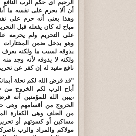
الرحيم أى حكم الرب النافع ا
أن ألا يحرم على نفسه ما أباح
وهذا يعنى أنه حرم على ن
مباح له كان يفعله قبل التحري
على التحريم ولم يحرمه عل
وهو يدخل ضمن المختارات م
يذوقه لسبب ما ولكنه يعرف أ
ولكنه لا يذوقه لأنه وجد منه 
نافع مفيد له إن كفر عن تحري
"قد فرض الله لكم تحلة أيمانك
أباح الرب لكم الخروج من ح
،يبين الله للمؤمنين أنه فر
الخروج من أقسامهم وهى حلفا
من الحلف وهى الكفارة الم
مساكين أو كسوتهم أو تحرير ر
مولاكم والمراد والرب ناصركم