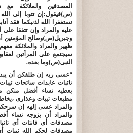
المصدقين والملائكة مع ذ
(ص)فيقول:إن تتوبا إلى الله
تستغفرا الله لذنبكما فقد أن
عليه والمراد وإن تتفقا على 
وجبريل(ص)وصالح المؤمنين أى 
ظهير والمراد والملائكة معهم
سيجتمع على المرأتين لعقابه
النبى(ص)
وما بعده
.
"عسى ربه إن طلقكن أن يبدل
تائبات عابدات سائحات ثيبا
يعطيه نساء أفضل منكن م
مطيعات ثيبات وعذارى ،يخاط
والمراد عسى إلهه إن سرحكن 
والمراد أن يزوجه نساء أ
مصدقات أى قانتات أى تائب
مصدقات لحكم الله ثيبات أ