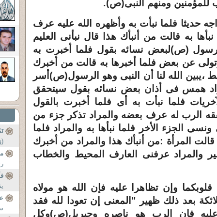
للمؤمنين ومنهم النبى(ص)
.
جه حديثا فلما نبأت به وأظهره الله عليه عرف
ها به قالت من أنبأك هذا قال نبأنى العليم
رسول (ص)لبعض نسائه بقول فلما أخبرت به
ولى عن بعض فلما أخبرها به قالت من أخبرك
ط ،يبين الله لنا أن النبى وهو الرسول(ص)أسر
راد همس فى أذان بعض نسائه بقول سيتحقق
خريات فلما نبأت به أى فلما أخبرت بالقول
ققه الرب له عرف بعضه والمراد تذكر جزء من
ى الجزء الأخر فلما نبأها به والمراد فلما
نَ
لت المرأة :من أنبأك هذا والمراد من أخبرك
(و
خبير والمراد عرفنى العارف المحيط والخطاب
مش
ري
فأ
قلوبكما وإن تظاهرا عليه فإن الله هو مولاه
يق
عج
ائكة بعد ذلك ظهير "المعنى إن تعودا لله فقد
سي
عليه فإن الرب هو ناصره وجبريل(ص)وكل