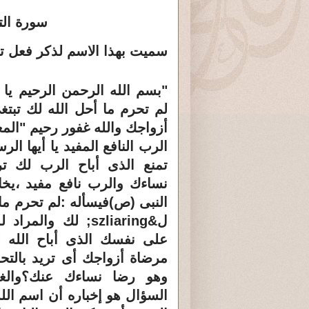
سورة التحري
سميت بهذا الاسم لذكر فعل تح
"بسم الله الرحمن الرحيم يا أي
لم تحرم ما أحل الله لك تبت
أزواجك والله غفور رحيم "الم
الرب النافع المفيد يا أيها الر
تمنع الذى أباح الرب لك تر
نساءك والرب نافع مفيد ،يخ
النبى (ص)فيسأله :لم تحرم ما 
ل&szliaring; لك والمرا
على نفسك الذى أباح الله ل
مرضاة أزواجك أى تريد بالتح
وهو رضا نساءك عنك؟وال
السؤال هو إخباره أن اسم الل