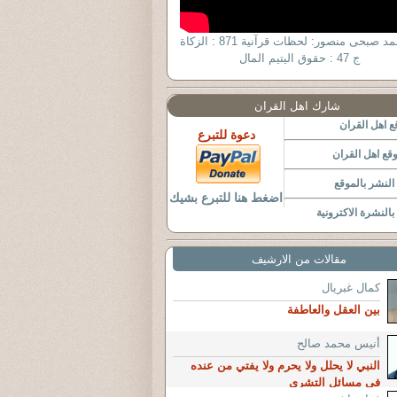
د. أحمد صبحى منصور: لحظات قرآنية 871 : الزكاة
ج 47 : حقوق اليتيم المال
شارك اهل القران
 اهل القران
دعوة للتبرع
قع اهل القران
لنشر بالموقع
اضغط هنا للتبرع بشيك
النشرة الاكترونية
مقالات من الارشيف
كمال غبريال
بين العقل والعاطفة
أنيس محمد صالح
النبي لا يحلل ولا يحرم ولا يفتي من عنده
في مسائل التشري