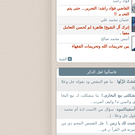
فؤاد راشد
القاضي فؤاد راشد: التحرير… حتى يتم
التحرير !!
عثمان محمد علي
(ترك آل الشيخ) ظاهرة لم نُحسن التعامل
معها .
أنيس محمد صالح
بين تحريمات الله وتحريمات الفقهاء
فاسألوا اهل الذكر
قَضَتْ غَزْلَهَا
: ما هو المقص ود بقوله جل وعلا
َلا...
كلتى مع البخارى.!
: ما مشكلت ك مع البخا
 والسن ة؟ وكيف أضرت...
سقيناكموه
: سؤال من الاست اذة أم محمد :
ول جل وعلا : (...
بت لك يا زمن .!
: هل القصص المحم دي من
رته في القرآ ن في...