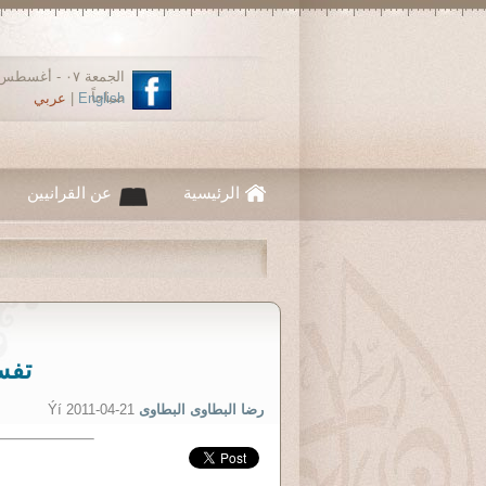
صباحاً
English
|
عربي
الرئيسية
عن القرانيين
تفس
رضا البطاوى البطاوى
Ýí 2011-04-21