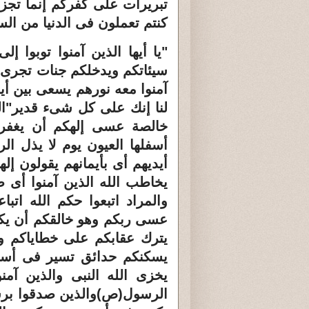
تبريرات على كفركم إنما تجزو
كنتم تعملون فى الدنيا من ال
"يا أيها الذين آمنوا توبوا 
سيئاتكم ويدخلكم جنات تجرى من 
آمنوا معه نورهم يسعى بين أيدي
لنا إنك على كل شىء قدير"الم
خالصة عسى إلهكم أن يغفر 
أسفلها العيون يوم لا يذل 
أيديهم أى بأيمانهم يقولون إله
يخاطب الله الذين آمنوا أى ص
والمراد اتبعوا حكم الله ات
عسى ربكم وهو خالقكم أن يكفر
يترك عقابكم على خطاياكم وي
يسكنكم حدائق تسير فى أسفل 
يخزى الله النبى والذين آمنو
الرسول(ص)والذين صدقوا برسا