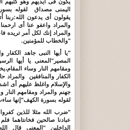
يكون فى أيديهم وهو كتبهم ال
اليمنى مصداق لقوله بسورة 
يقولون أى يدعون الله:ربنا أتم
والمراد واعفو عنا أى ارحمن
والمراد إنك لكل أمر تريده ف
"والخطاب للمؤمنين
.
"يا أيها النبى جاهد الكفار 
المصير"المعنى يا أيها الرس
ومقامهم النار وساء المقام،ي
الكفار والمنافقين والمراد حا
والإسلام واغلظ عليهم أى اشدد
جهنم والمراد ومقامهم النار 
لقوله بسورة الكهف"إنها ساءت
"ضرب الله مثلا للذين كفروا
عبادنا صالحين فخانتاهما فلم ي
الداخلين "المعنى قال ال