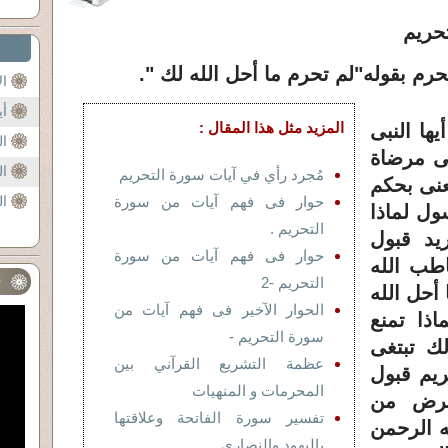
م
رم بقوله"لم تحرم ما أحل الله لك "
.
ال
أي
المزيد مثل هذا المقال :
ها النبى
ال
غى مرضاة
ال
مُجرد رأي في آيات سورة التحريم
عنى بحكم
حوار فى فهم آيات من سورة
ال
سول لماذا
التحريم .
يد قبول
حوار فى فهم آيات من سورة
اطب الله
ف
التحريم -2
أحل الله
الحوار الآخير فى فهم آيات من
د لماذا تمنع
سورة التحريم -
ك تبتغى
عظمة التشريع القرآني بين
ريم قبول
المحرمات و المنهيات
غرض من
تفسير سورة الفاتحة وعلاقتها
ه الرحمن
باليهود والنصارى