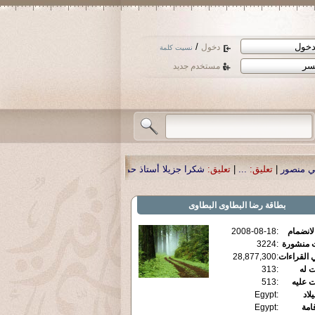
/
دخول
نسيت كلمة
مستخدم جديد
را جزيلا أستاذ حمد الحمد .أكرمكم الله .
|
تعليق:
نسأل الله تعالى أن يمن بالشفاء 
بطاقة
رضا البطاوى البطاوى
الانضمام
:
2008-08-18
ت منشورة
:
3224
 القراءات
:
28,877,300
ت له
:
313
ت عليه
:
513
يلاد
:
Egypt
قامة
:
Egypt