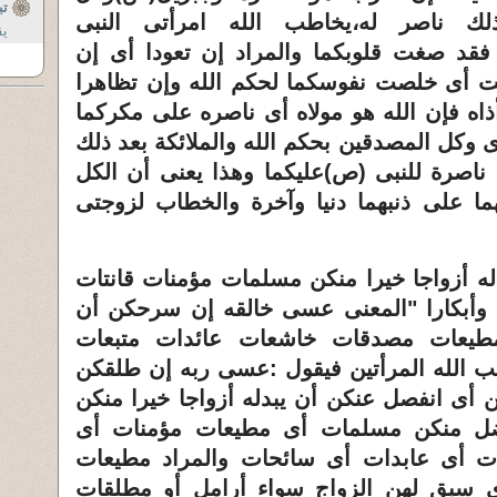
تب
لك ناصر له،يخاطب الله امرأتى النبى
يق
 فقد صغت قلوبكما والمراد إن تعودا أى إن
ابت أى خلصت نفوسكما لحكم الله وإن تظاهرا
أذاه فإن الله هو مولاه أى ناصره على مكركما
وكل المصدقين بحكم الله والملائكة بعد ذلك
 ناصرة للنبى (ص)عليكما وهذا يعنى أن الكل
ما على ذنبهما دنيا وآخرة والخطاب لزوجتى
ه أزواجا خيرا منكن مسلمات مؤمنات قانتات
ت وأبكارا "المعنى عسى خالقه إن سرحكن أن
طيعات مصدقات خاشعات عائدات متبعات
ب الله المرأتين فيقول :عسى ربه إن طلقكن
أى انفصل عنكن أن يبدله أزواجا خيرا منكن
فضل منكن مسلمات أى مطيعات مؤمنات أى
ات أى عابدات أى سائحات والمراد مطيعات
ى سبق لهن الزواج سواء أرامل أو مطلقات