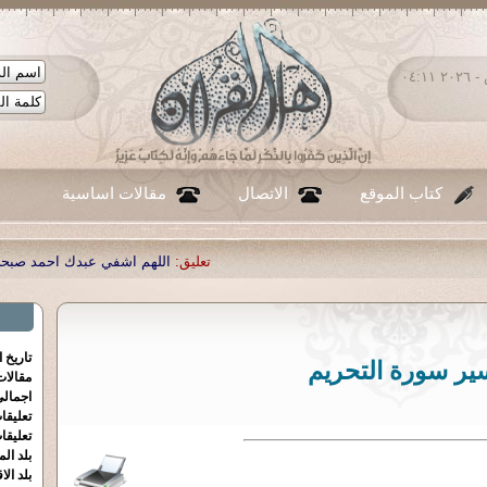
الجمعة ٠٧ - أغسطس - ٢٠٢٦ ٠٤:١١
كتاب الموقع
الاتصال
مقالات اساسية
تعليق:
اللهم اشفي عبدك احمد صبحي منصور
|
تعليق:
...
|
تعليق:
شك
تاريخ 
ير سورة التحريم
مقالا
اجمالي
تعليقا
تعليقا
بلد الم
بلد الا