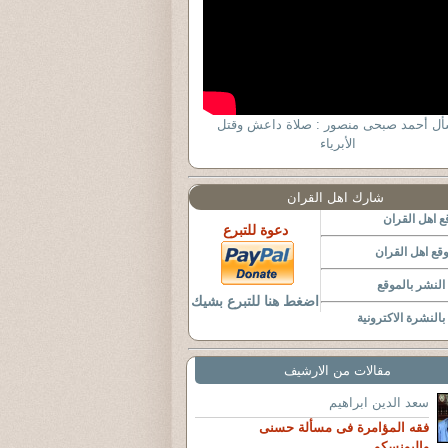
أل أحمد صبحى منصور : صلاة داعش وقتل
الأبرياء
شارك اهل القران
 اهل القران
دعوة للتبرع
قع اهل القران
لنشر بالموقع
اضغط هنا للتبرع بشيك
النشرة الاكترونية
مقالات من الارشيف
سعد الدين ابراهيم
فقه المؤامرة فى مسألة حسنى
واليونسكو