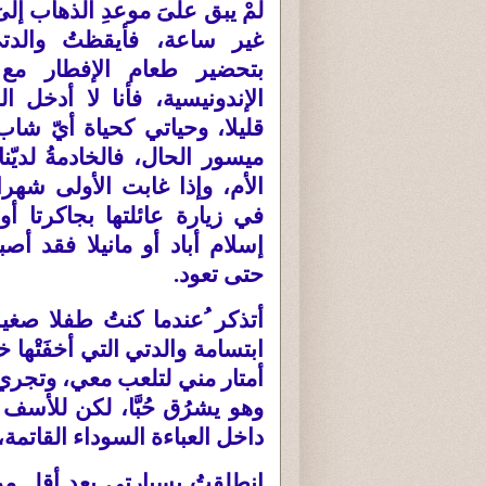
لمْ يبق علىَ موعدِ الذهاب إلى
غير ساعة، فأيقظتُ والدت
بتحضير طعام الإفطار مع 
الإندونيسية، فأنا لا أدخل الم
قليلا، وحياتي كحياة أيّ ش
ميسور الحال، فالخادمةُ لديّن
الأم، وإذا غابت الأولى شهرا أ
في زيارة عائلتها بجاكرتا أو ك
إسلام أباد أو مانيلا فقد أصبحن
حتى تعود
.
أتذكر ُعندما كنتُ طفلا صغ
ابتسامة والدتي التي أخفَتْها خ
أمتار مني لتلعب معي، وتجري
وهو يشرُق حُبَّا، لكن للأسف
داخل العباءة السوداء القاتمة، 
انطلقتُ بسيارتي بعد أقل من