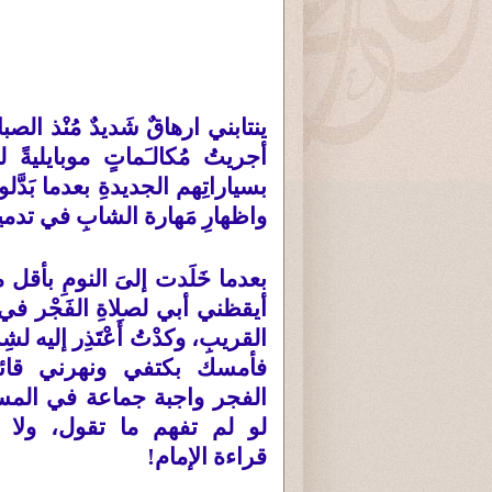
ينتابني ارهاقٌ شَديدٌ مُنْذ الصبا
أجريتُ مُكالـَماتٍ موبايليةً 
بسياراتِهم الجديدةِ بعدما بَدَّلوه
واظهارِ مَهارة الشابِ في تدمير م
بعدما خَلَدت إلىَ النومِ بأقل
أيقظني أبي لصلاةِ الفَجْر ف
القريبِ، وكدْتُ أَعْتَذِر إليه لشِ
فأمسك بكتفي ونهرني قائل
الفجر واجبة جماعة في الم
لو لم تفهم ما تقول، ولا
قراءة الإمام
!