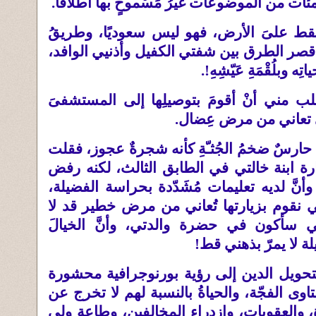
ات من الموضوعات غيرُ مَسْموحٍ بها اطلاقًا
.
 سيسقط علىَ الأرض، فهو ليس سعوديًا، وطريقُ
أقصر الطرق بين شفتي الكفيل وأذنيي الوافد،
وبلُقْمَةِ عَيّشِهِ
!.
لب مني أنْ أقومَ بتوصيلِها إلى المستشفىَ
لتي تعاني من مرض عِضال
.
رسٌ ضخمُ الجُثـّةِ كأنه شجرةٌ عجوز، فقلت
ارة ابنة خالتي في الطابق الثالث، لكنه رفض
أنَّ لديه تعليمات مُشَدّدة بحراسة الفضيلة،
تي نقوم بزيارتها تُعاني من مرض خطير قد لا
ي سأكون في حضرة والدتي، وأنَّ الخيالَ
لة لا يمرّ بذهني قط
!
بتحويل الدين إلى رؤية بورنوجرافية محشورة
وى الفجّة، والحياةُ بالنسبة لهم لا تخرج عن
 والعقوبات، وازدراء المخالفين، وطاعة ولي