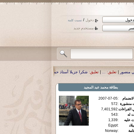
/
دخول
نسيت كلمة
مستخدم جديد
شكرا جزيلا أستاذ حمد الحمد .أكرمكم الله .
|
تعليق:
نسأل الله تعالى أن يمن بالش
بطاقة
محمد عبد المجيد
الانضمام
:
2007-07-05
ت منشورة
:
572
 القراءات
:
7,401,592
ت له
:
543
ت عليه
:
1,339
يلاد
:
Egypt
قامة
:
Norway