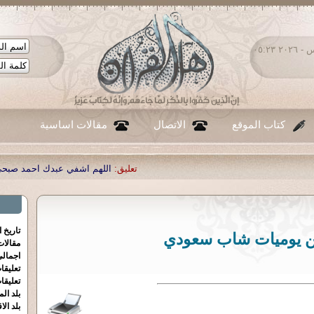
الخميس ٠٦ - أغسطس - ٢٠٢٦ ٠٥:٢٣
كتاب الموقع
الاتصال
مقالات اساسية
تعليق:
اللهم اشفي عبدك احمد صبحي منصور
|
تعليق:
...
|
تعليق:
تاريخ 
 يوميات شاب سعودي
مقالا
اجمالي
تعليقا
تعليقا
بلد الم
بلد الا