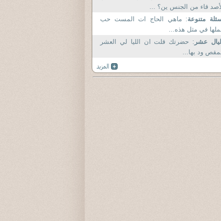
أصد قاء من الجنس ين؟ ...
ئلة متنوعة
: ماهي الحاج ات المست حب
لها في مثل هذه...
يال عشر
: حضرتك قلت ان الليا لي العشر
مقص ود بها...