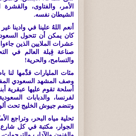
الأمر، والفتاوى، والقشرة 
الشيطان نفسه
.
أنعم اللهُ علينا في وادينا غ
كان يمكن أن تتحول السعودية
عشرات الملايين الذين جاءوا م
صناعة قِبلة العالم في الت
والتسامح، والحرية
!
مئات المليارات قدَّمها لنا
وصف المشهد السعودي المفت
أسلحة تقوم عليها عبقرية أبناء
لفرنسا، والدبابات السعودية 
وتنضم جيوش الخليج تحت ألويت
تحلية مياه البحر، وتراجع الأم
الجوار، مكتبة في كل شارع 
والفنون والآداب والترجمات، 