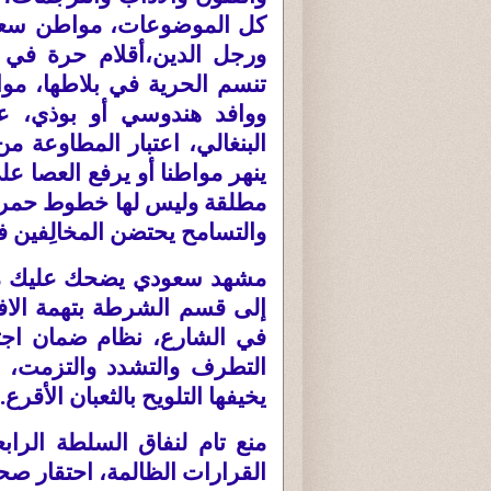
كل الموضوعات، مواطن سعودي
ورجل الدين،أقلام حرة في صحا
تنسم الحرية في بلاطها، موا
ووافد هندوسي أو بوذي، عدا
البنغالي، اعتبار المطاوعة 
ينهر مواطنا أو يرفع العصا ع
مطلقة وليس لها خطوط حمراء 
والتسامح يحتضن المخالِفين في
مشهد سعودي يضحك عليك من
إلى قسم الشرطة بتهمة الاف
في الشارع، نظام ضمان اجتم
التطرف والتشدد والتزمت، س
يخيفها التلويح بالثعبان الأقرع
.
منع تام لنفاق السلطة الراب
القرارات الظالمة، احتقار صحا