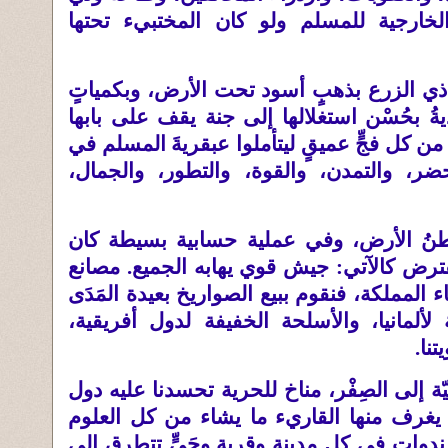
الخارجية للمسلم ولو كان المختبيء تحتها
ير ذي الزرع بذهبٍ أسود تحت الأرض، وبكمياتٍ
ُ بحُسْن استغلالها إلى جنة يقف على بابها
ن كل فجٍّ عميقٍ ليتأملوا عبقريةَ المسلم في
حضر، والتمدن، والقوة، والتطور، والجمال،
 باطنُ الأرض، وفي عملية حسابية بسيطة كان
رض كالآتي
:
جيش قوي يهابه الجميع
.
مصانع
 المملكة، فنقوم ببيع الصواريخ بعيدة المَدَى
لألمانيا، والأسلحة الخفيفة لدول أفريقية،
نا
.
يّة إلى الصِفْر، مناخ للحرية تحسدنا عليه دول
يغرف منها القاريء ما يشاء من كل العلوم
ندوات في كل مدينة وقرية وحَيٍّ تتطرق إلى