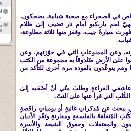
ال
أس
ص في الصحراء مع صحبة شبابية، يضحكون،
عم
ّ لحم باربكيو أمام نار تضيف إلىَ ظلام
ول
ة ظهرت سيارةُ جيب، وقفز منها ثلاثة مطاوعة،
ال
شباب
.
فعلونه، وعن الممنوعاتِ التي في حوّزتهم، وعن
ا علىَ الأرض صُنْدوقاً به مجموعة من الكتب
وهم يتوعَّدون بالعودة مرة أخرى للتأكد من
شقي القراءةِ وطلبَ منّي أنْ أصْحَبه إلىَ
لكُتُبِ التي قرأ عنها علىَ النتّ
.
ديقي يبحث عن مُذكراتِ غانيةٍ أو يومياتِ راقصةٍ
َ المُتَعَلِّقةَ بالفلسفةِ ومقارنةِ ونَقْدِ الأديان
جون والمعتقلات وحقوق الشيعة والأسرة