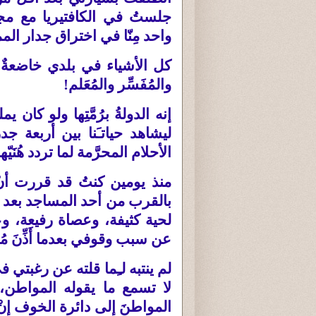
جلستُ في الكافتيريا مع م
واحد مِنّا في اختراق جدار الم
كل الأشياء في بلدي خاضعةٌ لِس
والمُفَسِّر والمُعَلم
!
إنه الدولةُ برُمَّتِها ولو كان 
ليشاهد حياتـَنا بين أربعة ج
الأحلام المحرَّمة لما تردد هُنَيّ
منذ يومين كنتُ قد قررت أن
بالقرب من أحد المساجد بعد ال
لحية كثيفة، وعصاة رفيعة، و
عن سبب وقوفي بعدما أَذِّنَ مُؤَ
لم ينتبه لـِما قلته عن رغبتي 
لا تسمع ما يقوله المواطن،
المواطنَ إلى دائرة الخوف إنْ