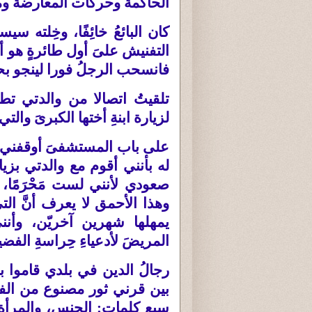
الحاكمة وحركات المعارضة ومئ
كان البائعُ خائِفًا، وخِلته
التفنيش علىَ أول طائرةٍ هو 
فانسحب الرجلُ فورا لينجو بحياتِه 
تلقيتُ اتصالا من والدتي تط
لزيارة ابنةِ أختها الكبرىَ وا
على باب المستشفىَ أوقفني حا
له بأنني أقوم مع والدتي بزي
صعودي لأنني لست مَحْرَمًا، و
وهذا الأحمق لا يعرف أنَّ ال
يمهلها شهرين آخريّن، وأنن
المريضَ لأدعياءِ حِراسةِ الفضي
رجالُ الدين في بلدي قاموا 
بين قرني ثور مصنوع من الفتا
سبع كلمات
:
الجنس، والمرأة،