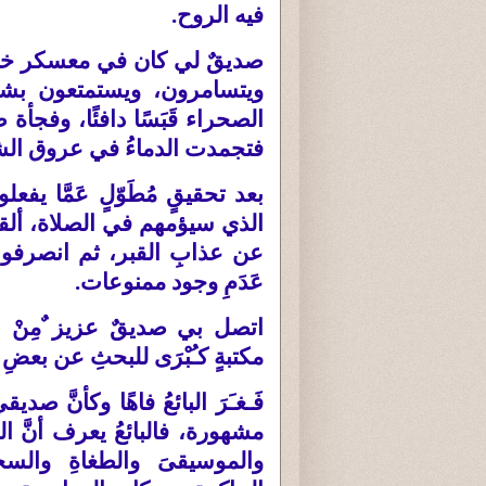
فيه الروح
.
صديقٌ لي كان في معسكر خا
ويتسامرون، ويستمتعون بشهي
الصحراء قَبَسًا دافئًا، وفجأ
فتجمدت الدماءُ في عروق ال
بعد تحقيقٍ مُطَوّلٍ عَمَّا ي
الذي سيؤمهم في الصلاة، ألقو
عن عذابِ القبر، ثم انصرفوا 
عَدَمِ وجود ممنوعات
.
اتصل بي صديقٌ عزيز ٌمِنْ عا
مكتبةٍ كـُبْرَى للبحثِ عن بعضِ ا
فَـغـَرَ البائعُ فاهًا وكأنَّ ص
مشهورة، فالبائعُ يعرف أنَّ الكُتُب
والموسيقىَ والطغاةِ والس