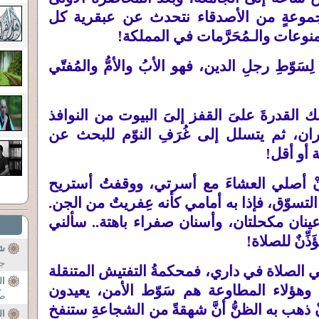
جموعةٍ من الأصدقاء نتحدث عن عبقرية كل
منوعات والـمُحَرَّمات في المملكة
!
َوّطِ رجلِ الدين، فهو الأبُ والأمُّ والمُفتّي
يملك القدرةَ علىَ القفز إلىَ البيوت من النوافذ
دران، ثم يتسلل إلى غُرَفِ النوّم للبحث عن
هة أو أقل
!
ْ أصلي العشاءَ مع أسرتي، ووقفتُ أستريح
تسوّق، فإذا به أمامي كأنه عِفريتٌ من الجن
.
عينان مكحلتان، وأسنان صفراء باهتة
..
سألني
ذِّنٌ للصلاة
!
شك
جل
في الصلاة في داري، فمحكمةُ التفتيش المتنقلة
ال
 وهؤلاء المطاوعة هم سَوّط الأمن، يعيدون
طْ
 ذهب به الظنُّ أنَّ شهقةً من الشجاعةِ ستنفخ
ال