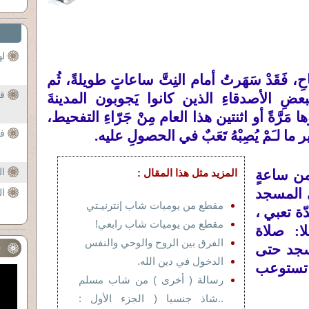
له
حِ، فَقَدْ سَهَرتُ أمام النِتَّ ساعاتٍ طويلةً، ثُم
قا
لبعضِ الأصدقاءِ الذين كانوا يَجوبون المدينةَ
ا مَرَّةً أو اثنتين هذا العام مِنْ جَرّاءِ التفحيط،
ا لـَمْ يُصِبْهُ تَعَبٌ في الحصولِ عليه
.
فا
ا
 من ساعةٍ
المزيد مثل هذا المقال :
ي المسجد
ا
مقطع من يوميات شاب إنترنيـتي
دّة تعبي ،
مقطع من يوميات شاب رابعي!
ا
:
صلاة
الفرق بين الروح والوحي والنفس
سجد حتى
ف
الدخول في دين الله.
 تستوعب
رسالة ( أخرى ) من شاب مسلم
..شاذ جنسيا ( الجزء الأول :