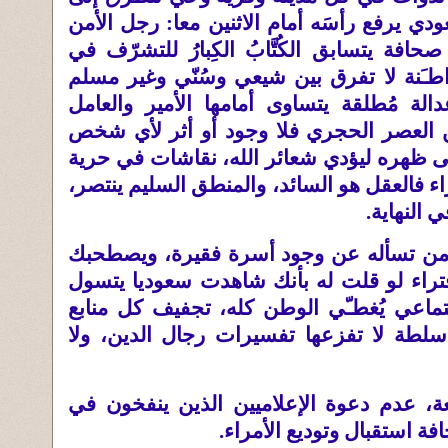
 يرفع رأسَه أمام الاثنين معا
:
رجل الأمن
فة يتسابق الكُتَّابُ الكِبارُ للتشرّف في
طـَنة لا تفرق بين شيعي وسُنّي وغير مسلم
لة مُطلقة يتساوى أمامها الأمير والعامل
من العصر الحجري فلا وجود أو أثر لأي شخص
لى ظهره ليؤدي شعائر الله، نقاشات في حرية
فالعقل هو السائد، والمنطق السليم ينتصر،
 النهاية
.
 تسأله عن وجود أسرة فقيرة، ويصطحبك
تراء لو قلت له بأنك شاهدت سعوديا يتسول
اعي يُغطـّي الوطن كله، تجفيف كل منابع
لطة لا تفزعها تفسيرات رجال الدين، ولا
عة، عدم دعوة الإعلاميين الذين ينفخون في
فة استقبال وتوديع الأمراء
.