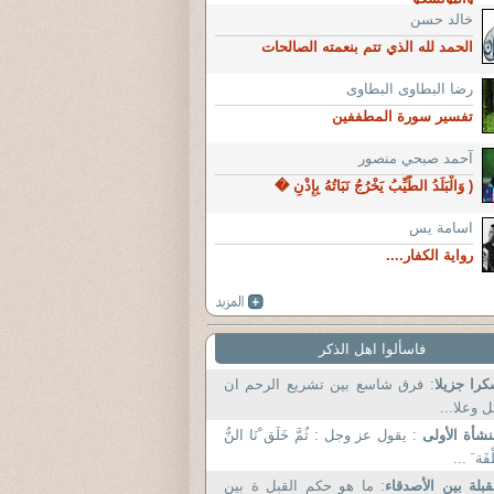
خالد حسن
الحمد لله الذي تتم بنعمته الصالحات
رضا البطاوى البطاوى
تفسير سورة المطففين
آحمد صبحي منصور
( وَالْبَلَدُ الطَّيِّبُ يَخْرُجُ نَبَاتُهُ بِإِذْنِ �
اسامة يس
رواية الكفار....
فاسألوا اهل الذكر
را جزيلا
: فرق شاسع بين تشريع الرحم ان
 وعلا...
نشأة الأولى
: يقول عز وجل : ثُمَّ خَلَق ْنَا النُّ
فَة َ ...
قبلة بين الأصدقاء
: ما هو حكم القبل ة بين