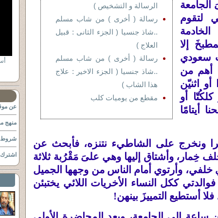
َ الجامعة
الرسالة و التشخيص )
ي لتقوم
رسالة ( أخرى ) من شاب مسلم
الخادمة
..شاذ جنسيا ( الجزء الثانى : قبيل
طبخَ إلا
العلاج )
اب سعودي
رسالة ( أخرى ) من شاب مسلم
أس
ا أهم من
..شاذ جنسيا ( الجزء الاخير : علاج
و اثنيّن
هذا الشاب )
لكُتّا أو
مقطع من يوميات كلب
عن موقع
ا أيتامًا
منهج مو
شروط ا
يرا ونخرج على الشاطيء نتنزه، فأبحث عن
لف خِمار، وأشتاق إليها وهي علىَ مَقْرُبة ثلاثة
اشترك ب
 خلفي، وأرتوي أمام الناس من وجهها الجميل
 فوالدتي ككل النساء الأخريات اللائي يختبئن
فلا أستطيع التمييزَ بينهن
!
 ساعة إلى الجامعة، وبعد المحاضرة الأولى