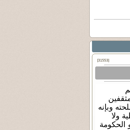
[31553]
م
ثقفين
ته وبإنه
ة ولا
و الحكومة