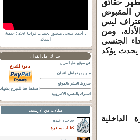
تظهر حقائق
يس المقبوض
اعتراف ليس
أدلة، ومن
د أحمد صبحى منصور لحظات قرآنية 239 : حتمية
داء الجنسى
الميلاد
يحدث يؤكد
شارك اهل القران
عن موقع اهل القران
دعوة للتبرع
منهج موقع اهل القران
شروط النشر بالموقع
اضغط هنا للتبرع بشيك
اشترك بالنشرة الاكترونية
مقالات من الارشيف
 الداخلية
ساجده عبده
كتابات ساخرة
محمد حسين