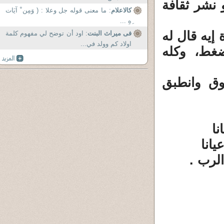
 نشر ثقافة
كالاعلام
: ما معنى قوله جل وعلا : ( وَمِن ْ آيَات
ِهِ ...
 إيه قال له
فى ميراث البنت
: اود أن توضح لي مفهوم كلمة
اولاد كم وولد في...
ضغط، وكله
وق وانطبق
نا
يانا
الرب
.