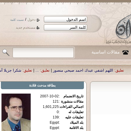
/
دخول
نسيت كلمة
مستخدم جديد
مقالات اساسية
شفي عبدك احمد صبحي منصور
|
تعليق:
...
|
تعليق:
شكرا جزيلا أستاذ حمد الحمد .أكرم
بطاقة
مدحت قلادة
تاريخ الانضمام
:
2007-10-02
مقالات منشورة
:
121
اجمالي القراءات
:
1,601,225
تعليقات له
:
0
تعليقات عليه
:
139
بلد الميلاد
:
Egypt
بلد الاقامة
:
Egypt