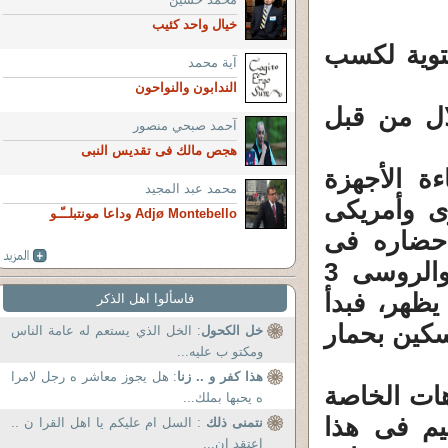
خيال واحد كئيب
توية لكسب
آية محمد
الندابون والنواحون
ال من قبل
آحمد صبحي منصور
هجص مالك فى تقديس النبى
ة الأجهزة
محمد عبد المجيد
ى وأمريكى
Adjø Montebello وداعا مونتبلــّـو
إحضاره فى
أسرع وقت، الأمن الأمريكى احتاج 3 دقائق والروسى 3
ظهر، فبدأ
فاسألوا اهل الذكر
كين بحمار
خل الكحول
: الخل الذي يستعم له عامة الناس
ومكتو ب عليه...
هذا كفر و .. زنا
: هل يجوز معاشر ه رجل لامرا
ات الخاصة
ه يحبها بملك...
يم فى هذا
نتمنى ذلك
: السل ام عليكم يا اهل القرا ن ..
اعتقد ان...