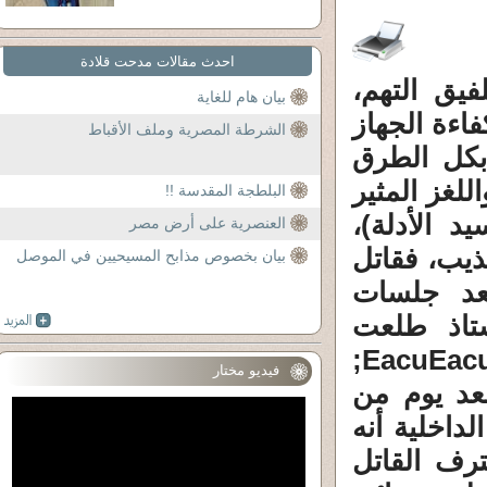
احدث مقالات مدحت قلادة
يق التهم،
بيان هام للغاية
فاءة الجهاز
الشرطة المصرية وملف الأقباط
بكل الطرق
للغز المثير
البلطجة المقدسة !!
د الأدلة)،
العنصرية على أرض مصر
ذيب، فقاتل
بيان بخصوص مذابح المسيحيين في الموصل
، وبعد جلسات
ستاذ طلعت
السادات، وتتكرر التمثيلية مرات عديد&EacuEacute;
فيديو مختار
بعد يوم من
اخلية أنه
رف القاتل