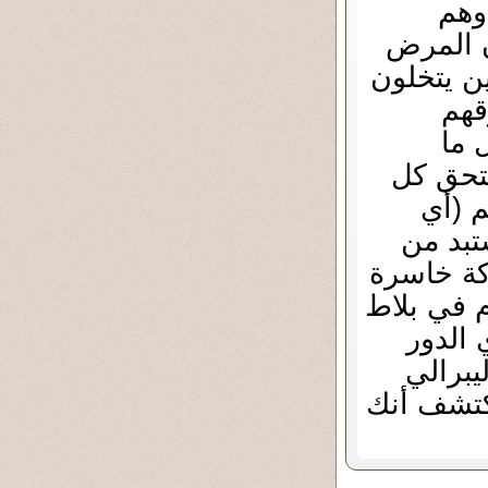
وهم
ن المرض
ن يتخلون
قهم
 ما
ستحق كل
م (أي
تبد من
ركة خاسرة
م في بلاط
 الدور
يبرالي
تكتشف أنك