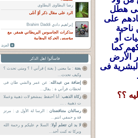
رضا البطاوى البطاوى
من ضد من ، ولكن أنا ألفت النظر والإنتباه إلى هطل 
الرد على مقال ذكر أَوْ أُنثَى
وعته عقل المُتدينين السُنة والشيعة فى إعتمادهم على 
إبراهيم دادي Brahim Daddi
البخارى من ناحية وعلى فاطمة والحُسين من ناحية 
مذكرات الجاسوس البريطاني همفر. مع
أُخرى ليحلوا لهم مشاكلهم !!!!!!!! فهذه العقليات أو 
مؤسس الحركة الوهابية
لنقل (الأنعام )لا يستحقون سوى الشفقة وتركهم كما 
هم إلى أن يقضى الله أمرا كان مفعولا وتُطهر الأرض 
فاسألوا اهل الذكر
منهم ،فهم وشيوخهم سبب من أسباب تأخر البشرية فى 
بغتة
: ما معنى ( بغتة ) قرآني ا ؟ ومتى تحدث ؟
وكيف تحدث...
إضافة من عبدالله
: عن عمر والشي طان فى
لحظات قرآني ة : يقال...
يه ؟؟
زكاة الذهب
: أنا أحتقظ بمشغو لات ذهبية وعملا
ت ذهبية . ...
رسالتان متناقضتان
: الرسا لة الأول ى : مرتز
قة و حمفي انتم...
لا بد ان تتعلم أولا
: السلا م عليكم و رحمة الله
وبركا ته كنت أحد...