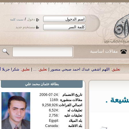
/
دخول
نسيت كلمة
مستخدم جديد
مقالات اساسية
لهم اشفي عبدك احمد صبحي منصور
|
تعليق:
...
|
تعليق:
شكرا جزيلا أستاذ حمد الحم
بطاقة
عثمان محمد علي
تاريخ الانضمام
:
2006-07-24
شيعة .
مقالات منشورة
:
1169
اجمالي القراءات
:
9,258,926
تعليقات له
:
6,524
تعليقات عليه
:
2,756
بلد الميلاد
:
Egypt
بلد الاقامة
:
Canada