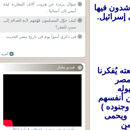
سؤال برىء عن هروب ألاف المغاربة ليلة
حلقة ذكر فى ساحة الحُسين بالقاهرة يُناشدون فيها 
أمس إلى أسبانيا .
 إسرائيل. 
كيف حوَّل المسلمون فَهْمَهم لآيةِ العدالةِ إلى
سببٍ للفقر؟
فى ذكرى أسوأ يوم فى تاريخ مصر الحديث
فيديو مختار
هذه الدروشة والهطل والخيبة القوية والعته يُفكرنا 
بمشايخ الأزهر عندما دخل (نابليون بونابرت )مصر 
وإحتلها ووصل للقاهرة بل وللجامع الأزهر بخيوله 
وجنوده ،تركوا مقاومته والدفاع عن مصر وعن أنفسهم 
وبيوتهم وجلسوا يقرأون عليه (على بونابرات وجنوده ) 
البخارى ،فلعل البخارى بنصُرهم ويُدافع عنهم ويحمى 
من 
أحمد صبحى منصور: لحظات قرآنية 913 :