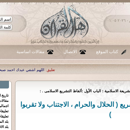
السبت ٠٨ - أغسطس - ٢٠٢٦ ٠١:٠٥
كتاب الموقع
الاتصال
مقالات اساسية
تعليق:
اللهم اشفي عبدك احمد صبحي منصور
|
تعليق:
...
|
تعليق:
ش
ريعة الاسلامية : الباب الأول :ألفاظ التشريع الاسلامى . :
تاريخ 
مقالا
ع ( الحلال والحرام ، الاجتناب ولا تقربوا
اجمالي
تعليقا
)
تعليقا
بلد الم
بلد الا