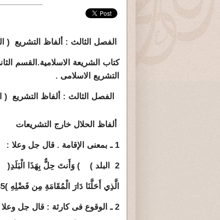
الفصل الثالث : ألفاظ التشريع ( الحل
كتاب الشريعة الاسلامية.القسم الثانى
التشريع الاسلامى .
الفصل الثالث : ألفاظ التشريع ( الح
ألفاظ الحلال خارج التشريعات
1 ـ بمعنى الإقامة . قال جل وعلا :
2 البلد )
)
وَأَنتَ حِلٌّ بِهَذَا الْبَلَدِ
(
الَّذِي أَحَلَّنَا دَارَ الْمُقَامَةِ مِن فَضْلِهِ )35 فاطر
2 ـ الوقوع فى كارثة : قال جل وعلا :