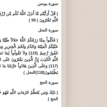
سورة يونس
( قُلْ أَرَأَيْتُم مَّا أَنزَلَ اللَّهُ لَكُم مِّن رِّزْ
اللَّهِ تَفْتَرُونَ ) 59 )
سورة النحل
( فَكُلُواْ مِمَّا رَزَقَكُمُ اللَّهُ حَلالاً طَيِّبًا و
عَلَيْكُمُ الْمَيْتَةَ وَالدَّمَ وَلَحْمَ الْخِنزِيرِ وَم
غَفُورٌ رَّحِيمٌ (115) وَلاَ تَق
(117) وَعَلَى الَّذِينَ هَادُواْ حَرَّمْنَا م
يَظْلِمُونَ
(118)
النحل )
سورة الحج
الحج )