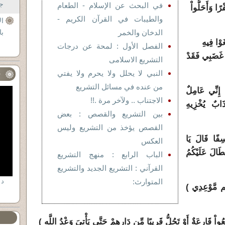
جل
في البحث عن الإسلام - الطعام
ْرًا وَأَحَلُّواْ
والطيبات في القرآن الكريم -
ال
الدخان والخمر
با
وْا فِيهِ
الفصل الأول : لمحة عن درجات
ِ غَضَبِي فَقَدْ
التشريع الاسلامى
النبي لا يحلل ولا يحرم ولا يفتي
ف
من عنده في مسائل التشريع
 إِنِّي عَامِلٌ
الاجتناب .. ولآخر مرة .!!
َابٌ يُخْزِيهِ
بين التشريع والقصص : بعض
القصص يؤخذ من التشريع وليس
ِفًا قَالَ يَا
العكس
َطَالَ عَلَيْكُمُ
الباب الرابع : منهج التشريع
القرآني : التشريع الجديد والتشريع
المتوارث:
د 
تُم مَّوْعِدِي )
ُواْ قَارِعَةٌ أَوْ تَحُلُّ قَرِيبًا مِّن دَارِهِمْ حَتَّى يَأْتِيَ وَعْدُ اللَّهِ )