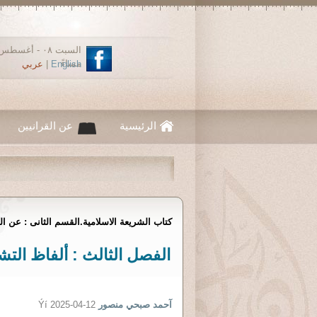
مساءً
English
|
عربي
الرئيسية
عن القرانيين
كتاب الشريعة الاسلامية.القسم الثانى : عن الش
الفصل الثالث : ألفاظ التشري
آحمد صبحي منصور
Ýí 2025-04-12