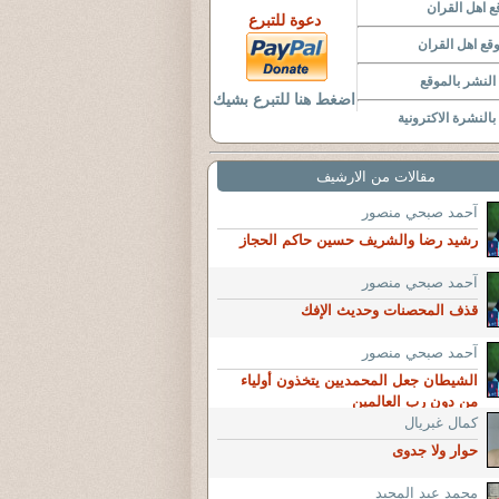
 اهل القران
دعوة للتبرع
قع اهل القران
لنشر بالموقع
اضغط هنا للتبرع بشيك
النشرة الاكترونية
مقالات من الارشيف
آحمد صبحي منصور
رشيد رضا والشريف حسين حاكم الحجاز
آحمد صبحي منصور
قذف المحصنات وحديث الإفك
آحمد صبحي منصور
الشيطان جعل المحمديين يتخذون أولياء
من دون رب العالمين
كمال غبريال
حوار ولا جدوى
محمد عبد المجيد