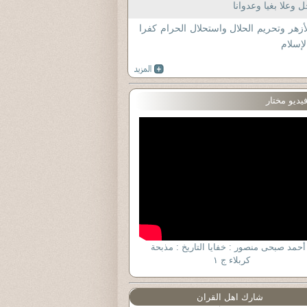
 وعلا بغيا وعدوانا
أزهر وتحريم الحلال واستحلال الحرام كفرا
لإسلام
يديو مختار
أحمد صبحى منصور : خفايا التاريخ : مذبحة
كربلاء ج ١
شارك اهل القران