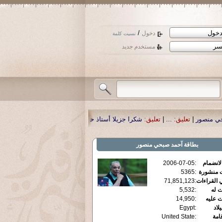
/
دخول
نسيت كلمة
مستخدم جديد
كرا جزيلا أستاذ حمد الحمد .أكرمكم الله .
|
تعليق:
نسأل الله تعالى أن يمن بالشفاء
بطاقة
آحمد صبحي منصور
الانضمام
:
2006-07-05
ت منشورة
:
5365
 القراءات
:
71,851,123
ت له
:
5,532
ت عليه
:
14,950
يلاد
:
Egypt
قامة
:
United State