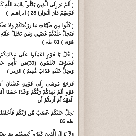
( أَلَمْ تَرَ إِلَى الَّذِينَ بَدَّلُواْ نِعْمَةَ اللَّهِ كُف
قَوْمَهُمْ دَارَ الْبَوَارِ) 28 ) ابراهيم )
( كُلُوا مِن طَيِّبَاتِ مَا رَزَقْنَاكُمْ وَلا تَطْغَ
فَيَحِلَّ عَلَيْكُمْ غَضَبِي وَمَن يَحْلِلْ عَلَيْه
هَوَى ) 81 طه )
( قُلْ يَا قَوْمِ اعْمَلُوا عَلَى مَكَانَتِكُمْ
فَسَوْفَ تَعْلَمُونَ
(39)
مَن يَأْتِيهِ عَذ
وَيَحِلُّ عَلَيْهِ عَذَابٌ مُّقِيمٌ ) الزمر )
فَرَجَعَ مُوسَى إِلَى قَوْمِهِ غَضْبَانَ أَس
قَوْمِ أَلَمْ يَعِدْكُمْ رَبُّكُمْ وَعْدًا حَسَنًا أَف
الْعَهْدُ أَمْ أَرَدتُّمْ أَن
يَحِلَّ عَلَيْكُمْ غَضَبٌ مِّن رَّبِّكُمْ فَأَخْلَفْ
طه 86
وَلاَ يَزَالُ الَّذِينَ كَفَرُواْ تُصِيبُهُم بِمَا صَنَع