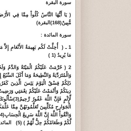
سورة البقرة
( يَا أَيُّهَا النَّاسُ كُلُواْ مِمَّا فِي الأَرْضِ 
مُّبِينٌ
(168)
البقرة
)
سورة المائدة :
1 ـ ( أُحِلَّتْ لَكُم بَهِيمَةُ الأَنْعَامِ إِلاَّ مَ
مَا يُرِيدُ (1 )
2 ( حُرِّمَتْ عَلَيْكُمُ الْمَيْتَةُ وَالدَّمُ وَلَحْ
وَالْمُتَرَدِّيَةُ وَالنَّطِيحَةُ وَمَا أَكَلَ السَّبُعُ
ذَلِكُمْ فِسْقٌ الْيَوْمَ يَئِسَ الَّذِينَ كَفَرُ
دِينَكُمْ وَأَتْمَمْتُ عَلَيْكُمْ نِعْمَتِي وَرَضِ
لِّإِثْمٍ فَإِنَّ اللَّهَ غَفُورٌ رَّحِيمٌ
(3)
سْأَلُونَك
الْجَوَارِحِ مُكَلِّبِينَ تُعَلِّمُونَهُنَّ مِمَّا عَلَّم
وَاتَّقُواْ اللَّهَ إِنَّ اللَّهَ سَرِيعُ الْحِسَابِ
(4)
لَّكُمْ وَطَعَامُكُمْ حِلُّ لَّهُمْ )
(5)
المائدة