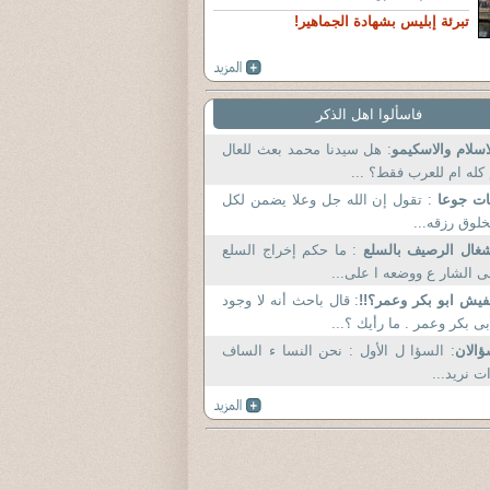
تبرئة إبليس بشهادة الجماهير!
فاسألوا اهل الذكر
اسلام والاسكيمو
: هل سيدنا محمد بعث للعال
كله ام للعرب فقط؟ ...
ات جوعا
: تقول إن الله جل وعلا يضمن لكل
لوق رزقه...
غال الرصيف بالسلع
: ما حكم إخراج السلع
ى الشار ع ووضعه ا على...
يش ابو بكر وعمر؟!!
: قال باحث أنه لا وجود
بى بكر وعمر . ما رأيك ؟...
الان
: السؤا ل الأول : نحن النسا ء الساف
ت نريد...