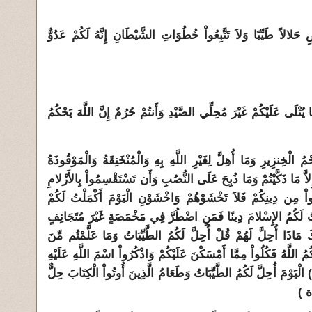
حَلالاً طَيِّبًا وَلاَ تَتَّبِعُواْ خُطُوَاتِ الشَّيْطَانِ إِنَّهُ لَكُمْ عَدُوٌّ
ا يُتْلَى عَلَيْكُمْ غَيْرَ مُحِلِّي الصَّيْدِ وَأَنتُمْ حُرُمٌ إِنَّ اللَّهَ يَحْكُمُ
مُ الْخِنزِيرِ وَمَا أُهِلَّ لِغَيْرِ اللَّهِ بِهِ وَالْمُنْخَنِقَةُ وَالْمَوْقُوذَةُ
 إِلاَّ مَا ذَكَّيْتُمْ وَمَا ذُبِحَ عَلَى النُّصُبِ وَأَن تَسْتَقْسِمُواْ بِالأَزْلامِ
واْ مِن دِينِكُمْ فَلاَ تَخْشَوْهُمْ وَاخْشَوْنِ الْيَوْمَ أَكْمَلْتُ لَكُمْ
يتُ لَكُمُ الإِسْلامَ دِينًا فَمَنِ اضْطُرَّ فِي مَخْمَصَةٍ غَيْرَ مُتَجَانِفٍ
َ مَاذَا أُحِلَّ لَهُمْ قُلْ أُحِلَّ لَكُمُ الطَّيِّبَاتُ وَمَا عَلَّمْتُم مِّنَ
َكُمُ اللَّهُ فَكُلُواْ مِمَّا أَمْسَكْنَ عَلَيْكُمْ وَاذْكُرُواْ اسْمَ اللَّهِ عَلَيْهِ
الْيَوْمَ أُحِلَّ لَكُمُ الطَّيِّبَاتُ وَطَعَامُ الَّذِينَ أُوتُواْ الْكِتَابَ حِلٌّ
 )