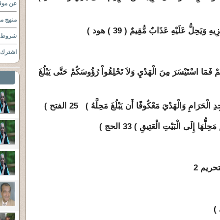
عن موقع
منهج مو
يَحِلُّ عَلَيْهِ عَذَابٌ مُّقِيمٌ ( 39 ) هود )
شروط ا
اشترك ب
رْتُمْ فَمَا اسْتَيْسَرَ مِنَ الْهَدْيِ وَلاَ تَحْلِقُواْ رُؤُوسَكُمْ حَتَّى يَبْلُغَ
حَرَامِ وَالْهَدْيَ مَعْكُوفًا أَن يَبْلُغَ مَحِلَّهُ ) 25 الفتح )
ُّهَا إِلَى الْبَيْتِ الْعَتِيقِ ) 33 الحج )
التحريم 2
)