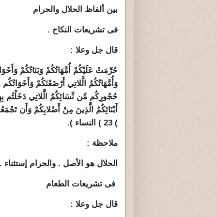
بين ألفاظ الحلال والحرام
فى تشريعات النكاح .
قال جل وعلا :
حُرِّمَتْ عَلَيْكُمْ أُمَّهَاتُكُمْ وَبَنَاتُكُمْ وَأَخَو
وَأُمَّهَاتُكُمُ الَّلاتِي أَرْضَعْنَكُمْ وَأَخَوَاتُكُم
حُجُورِكُم مِّن نِّسَائِكُمُ الَّلاتِي دَخَلْتُم بِهِنّ
أَبْنَائِكُمُ الَّذِينَ مِنْ أَصْلابِكُمْ وَأَن تَجْمَعُ
) 23 ) النساء ).
ملاحظة :
الحلال هو الأصل . والحرام إستثناء .
فى تشريعات الطعام
قال جل وعلا :