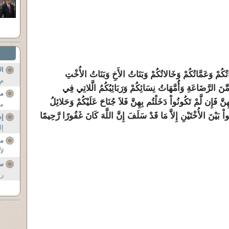
ال
َاتُكُمْ وَعَمَّاتُكُمْ وَخَالاتُكُمْ وَبَنَاتُ الأَخِ وَبَنَاتُ الأُخْتِ
م 
 مِّنَ الرَّضَاعَةِ وَأُمَّهَاتُ نِسَائِكُمْ وَرَبَائِبُكُمُ الَّلاتِي فِي
م
َ فَإِن لَّمْ تَكُونُواْ دَخَلْتُم بِهِنَّ فَلاَ جُنَاحَ عَلَيْكُمْ وَحَلائِلُ
مخ
واْ بَيْنَ الأُخْتَيْنِ إِلاَّ مَا قَدْ سَلَفَ إِنَّ اللَّهَ كَانَ غَفُورًا رَّحِيمًا
إش
إل
مف
لأ
سؤ
را