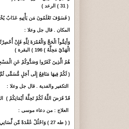
( 31 ) الرعد )
( فَسَوْفَ تَعْلَمُونَ مَن يَأْتِيهِ عَذَابٌ يُخْزِيهِ وَ
المكان . قال جل وعلا :
وَأَتِمُّواْ الْحَجَّ وَالْعُمْرَةَ لِلَّهِ فَإِنْ أُحْصِ
الْهَدْيُ مَحِلَّهُ
) 196 ) البقرة )
هُمُ الَّذِينَ كَفَرُوا وَصَدُّوكُمْ عَنِ الْمَسْجِدِ الْ
( لَكُمْ فِيهَا مَنَافِعُ إِلَى أَجَلٍ مُّسَمًّى ثُمَّ مَحِل
التكفير والفدية . قال جل وعلا :
قَدْ فَرَضَ اللَّهُ لَكُمْ تَحِلَّةَ أَيْمَانِكُمْ ) 
العلاج : من دعاء موسى :
( ( طه 27 )
وَاحْلُلْ عُقْدَةً مِّن لِّسَانِي