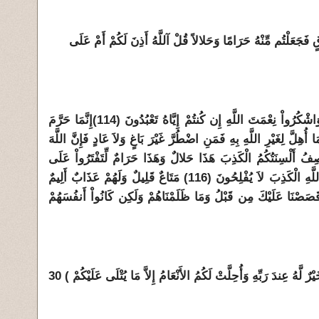
قٍ فَجَعَلْتُم مِّنْهُ حَرَامًا وَحَلالاً قُلْ آللَّهُ أَذِنَ لَكُمْ أَمْ عَلَى
َاشْكُرُواْ نِعْمَتَ اللَّهِ إِن كُنتُمْ إِيَّاهُ تَعْبُدُونَ
(114)
إِنَّمَا حَرَّمَ
َا أُهِلَّ لِغَيْرِ اللَّهِ بِهِ فَمَنِ اضْطُرَّ غَيْرَ بَاغٍ وَلاَ عَادٍ فَإِنَّ اللَّهَ
ُولُواْ لِمَا تَصِفُ أَلْسِنَتُكُمُ الْكَذِبَ هَذَا حَلالٌ وَهَذَا حَرَامٌ لِّتَفْتَرُواْ عَلَى
اللَّهِ الْكَذِبَ إِنَّ الَّذِينَ يَفْتَرُونَ عَلَى اللَّهِ الْكَذِبَ لاَ يُفْلِحُونَ (116) مَتَاعٌ قَلِيلٌ وَلَهُمْ عَذَابٌ أَلِيمٌ
َا قَصَصْنَا عَلَيْكَ مِن قَبْلُ وَمَا ظَلَمْنَاهُمْ وَلَكِن كَانُواْ أَنفُسَهُمْ
( ذَلِكَ وَمَن يُعَظِّمْ حُرُمَاتِ اللَّهِ فَهُوَ خَيْرٌ لَّهُ عِندَ رَبِّهِ وَأُحِلَّتْ لَكُمُ الأَنْعَامُ إِلاَّ مَا يُتْلَى عَلَيْكُمْ ) 30