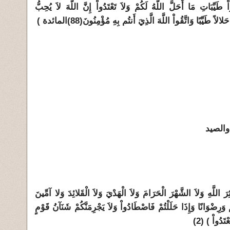
اْ طَيِّبَاتِ مَا أَحَلَّ اللَّهُ لَكُمْ وَلاَ تَعْتَدُواْ إِنَّ اللَّهَ لاَ يُحِبُّ
حَلالاً طَيِّبًا وَاتَّقُواْ اللَّهَ الَّذِيَ أَنتُم بِهِ مُؤْمِنُونَ
(88)
المائدة )
والصيد
ائِرَ اللَّهِ وَلاَ الشَّهْرَ الْحَرَامَ وَلاَ الْهَدْيَ وَلاَ الْقَلائِدَ وَلا آمِّينَ
ْ وَرِضْوَانًا وَإِذَا حَلَلْتُمْ فَاصْطَادُواْ وَلاَ يَجْرِمَنَّكُمْ شَنَآنُ قَوْمٍ
َدُواْ ) (2)