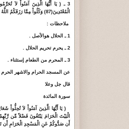
3 ـ ( يَا أَيُّهَا الَّذِينَ آمَنُواْ لاَ تُحَرِّمُو
الْمُعْتَدِينَ
(87)
وَكُلُواْ مِمَّا رَزَقَكُمُ اللَّهُ 
ملاحظات :
1 ـ الحلال هوالأصل .
2 ـ يحرم تحريم الحلال .
3 ـ المحرم من الطعام إستثناء .
عن المسجد الحرام والاشهر الحرم 
قال جل وعلا
سورة المائدة
)
يَا أَيُّهَا الَّذِينَ آمَنُواْ لاَ تُحِلُّواْ شَعَ
الْبَيْتَ الْحَرَامَ يَبْتَغُونَ فَضْلاً مِّن رَّبِّهِم
أَن صَدُّوكُمْ عَنِ الْمَسْجِدِ الْحَرَامِ أَن تَعْت