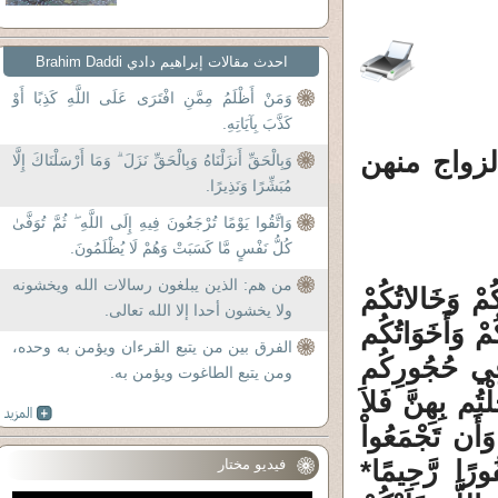
احدث مقالات إبراهيم دادي Brahim Daddi
وَمَنْ أَظْلَمُ مِمَّنِ افْتَرَى عَلَى اللَّهِ كَذِبًا أَوْ
كَذَّبَ بِآيَاتِهِ.
لزواج منهن
وَبِالْحَقِّ أَنزَلْنَاهُ وَبِالْحَقِّ نَزَلَ ۗ وَمَا أَرْسَلْنَاكَ إِلَّا
مُبَشِّرًا وَنَذِيرًا.
وَاتَّقُوا يَوْمًا تُرْجَعُونَ فِيهِ إِلَى اللَّهِ ۖ ثُمَّ تُوَفَّىٰ
كُلُّ نَفْسٍ مَّا كَسَبَتْ وَهُمْ لَا يُظْلَمُونَ.
من هم: الذين يبلغون رسالات الله ويخشونه
كُمْ وَخَالاتُكُمْ
ولا يخشون أحدا إلا الله تعالى.
ُمْ وَأَخَوَاتُكُم
الفرق بين من يتبع القرءان ويؤمن به وحده،
ي فِي حُجُورِكُم
ومن يتبع الطاغوت ويؤمن به.
ْتُم بِهِنَّ فَلاَ
أَن تَجْمَعُواْ
ُورًا رَّحِيمًا*
فيديو مختار