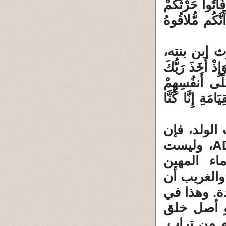
واْ حَرْثَكُمْ
َنَّكُم مُّلاقُوهُ
 إبن بنته،
َخَذَ رَبُّكَ
لَى أَنفُسِهِمْ
مَةِ إِنَّا كُنَّا
الولد، فإن
A
، وليست
اء المهين
أَلَمْ نَخْلُقكُّم مِّن مَّاء مَّهِينٍ. المرسلات20. والغريب أن
دة. وهذا في
و أصل خلق
م من تراب.