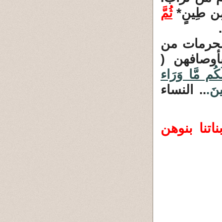
ِ مِن طِينٍ*
ثُمَّ
محرمات من
أوصافهن (
لَكُم مَّا وَرَاء
ينَ
.
.. النساء
بناتنا بنوهن