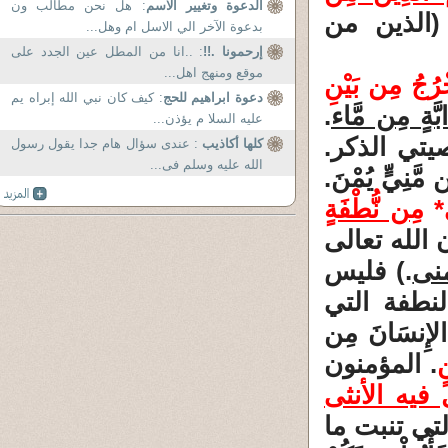
الدعوة وتغيير الاسم
: هل نحن مطالب ون
 (الذين من
بدعوة الآخر الي الاسل ام وهل...
إرحمونا .!!
: ..انا من المطل عين الجدد على
موقع ومنهج اهل...
ْرُجُ مِن بَيْنِ
دعوة ابراهيم للحج
: كيف كان نبي الله إبراه يم
بَّةٍ مِن مَّاء
.
عليه السلا م يؤذن...
صيتي الذكر.
كلها أكاذيب
: عندى سؤال هام جدا يقول رسول
الله عليه وسلم فى...
مَّنِيٍّ يُمْنَ.
َى*
مِن نُّطْفَةٍ
نى
.) فليس
لنطفة التي
إِنسَانَ مِن
ٍ
. المؤمنون
فيه الأنثى
تي تنبت ما