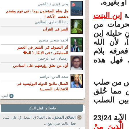
أو بغيره.
يحي فوزي نشاشبي
هل يفلح المؤمنون يوما ، في فهم وهضم
لة
إبن البنت
وتفسير الآيات ا
محرمات من
رضا البطاوى البطاوى
السر فى القرآن
ن حليلة إبن
، لأن الله
آحمد صبحي منصور
أثر التصوف في الشعر في العصر
عرفه بلام
المملوكي : فى الإنكار ( اله�
. فهل هذه
رمضان عبد الرحمن
أول من تعلق رؤوسهم على الميادين
سعد الدين ابراهيم
ليس من صلب
اكتمال ملامح الدولة البوليسية فى
 مما خُلق
الانتخابات المصرية
بين الصلب
فاسألوا اهل الذكر
بما أن الله تعالى قد حرم ما شاء من النساء في الآية 23/24
الطلاق المعلق
: هل الطلا ق المعل ق على شئ
فعل بالما ضي يقع...
مُ الَّذِينَ مِنْ