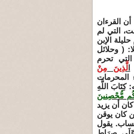
أن القرءان
ت، التي لم
حليلة الإبن
: ( وحلائل
التي تحرم
ُ
ا
لَّذِينَ مِنْ
ء المحرمات
بحانه: كِتَابَ اللَّهِ
لِكُم مُّحْصِنِينَ
ان أن يزيد
ن كان يوقن
ساب. يقول
عَلَى صِرَاطٍ