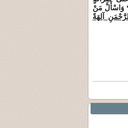
 وَاسْأَلْ مَنْ
َّحْمَنِ آلِهَةً