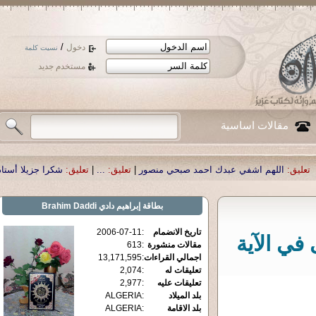
/
دخول
نسيت كلمة
مستخدم جديد
مقالات اساسية
دك احمد صبحي منصور
|
تعليق:
...
|
تعليق:
شكرا جزيلا أستاذ حمد الحمد .أكرمكم الل
بطاقة
إبراهيم دادي Brahim Daddi
تاريخ الانضمام
:
2006-07-11
في الآية
مقالات منشورة
:
613
اجمالي القراءات
:
13,171,595
تعليقات له
:
2,074
تعليقات عليه
:
2,977
بلد الميلاد
:
ALGERIA
بلد الاقامة
:
ALGERIA