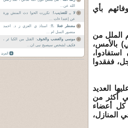
الله عن...
فائهم بأي
لا ,, للتعذيب.!
: تكررت الحوا دث المنش ورة
عن إعتدا ءات ...
مضطر فعلا .!!
: استاذ ي العزي ز د. احمد
منصور السل ام ...
 الملل من
موسى والغضب والخوف
: القتل من الكبا ئر ،
) بالأمس،
فكيف لشخص سيصبح نبى ان...
استفادوا،
جل، ففقدوا
ها العديد
ي أكثر من
 كل أعضاء
ي المنازل،