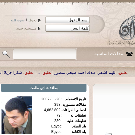
/
دخول
نسيت كلمة
مستخدم جديد
مقالات اساسية
في عبدك احمد صبحي منصور
|
تعليق:
...
|
تعليق:
شكرا جزيلا أستاذ حمد الحمد .أكرم
بطاقة
شادي طلعت
تاريخ الانضمام
:
2007-11-20
مقالات منشورة
:
393
اجمالي القراءات
:
4,682,802
تعليقات له
:
79
تعليقات عليه
:
230
بلد الميلاد
:
Egypt
بلد الاقامة
:
Egypt