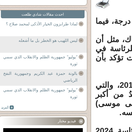
احدث مقالات شادي طلعت
رجة، فيما
لماذا طرابزون الخيار الأذكى لمحمد صلاح ؟
ك، مثل أن
ليس اللهيب هو الخطر بل ما أشعله
رئاسة في
وات تؤكد بأن
"يوليو" جمهورية الظلم والانقلاب الذي سمي
ثورة
بالونة حمزة عبد الكريم وجمهورية النفخ
الرياضي
مشهد لا مثيل له، سوى إنتخابات الرئاسة 2018، والتي
"يوليو" جمهورية الظلم والانقلاب الذي سمي
 من أكبر
ثورة
فى موسى)
سه.
فيديو مختار
بيد أن العالم الآن بات يرقُب إنتخابات الرئاسة 2024