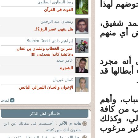
خوضهم لهذا
رضا البطاوى البطاوى
الغوث فى القرآن
مد شفيق،
رمضان عبد الرحمن
هل ينتهي عصر الرق؟!..
وض أي منهم
إبراهيم دادي Brahim Daddi
عمر بن الخطاب وعثمان بن عفان
وعائشة كانوا يتحدثون !!!!
 أنه مجرد
عامر سعد
الشجرة
أبطالها قد
كمال غبريال
الإخوان والحنان الليبرالي اليائس
باب، وأهم
ب من كافة
فاسألوا اهل الذكر
لي، وكذلك
هات م الآخر
: أحسست فى مقالك عن ابن
غير مرغوب
خلدون أنك حين كتبته...
رضا الله
: هل معني قول الله تعالي \"لقد رضي