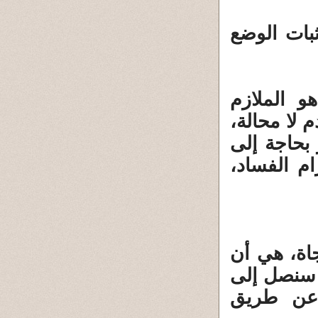
بات الوضع
و الملازم
 لا محالة،
بحاجة إلى
م الفساد،
جاة، هي أن
َم سنصل إلى
عن طريق