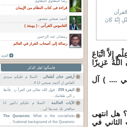
رضا البطاوى البطاوى
قراءة فى كتاب النظام من الإيمان
لقرآن
آحمد صبحي منصور
ِ إِنَّهُ كَانَ
القاموس القرآنى : ( يومئذ )
رمضان عبد الرحمن
رسالة إلى أصحاب القرار في العالم
ٍ إِلاَّ اتِّبَاعَ
 اللَّهُ عَزِيزًا
فاسألوا اهل الذكر
أرفض ختان أطفالى
: السلا م عليكم سيدي
 .... ) آل
الفاض ل أحمد صبحي انا لا...
البقرة 259
: قول الله تعالى في القرآ ن ..فأنظ
ر الى طعامك...
الآيات الحاكمة
: السلا م عليكم دكتور انا
سافخر بك صديقا لي...
؟ هل انتهى
The Quranists
: What is the social/edu
 الثاني في
cational background of the Quranists?...