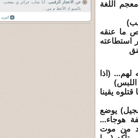
معجم اللغة
عن الاعجاز الرقمى
: أنا شاب جزائر ي معجب
بالسو اد الأعظ م من...
ب)
ص ما عنقه
ر استطاعته
نق
هم... (اذا
اللبس)
تلوه يقينا
نجيل) يوضع
 هوجاء...
كد من موت