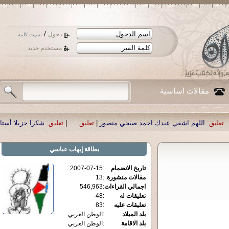
/
دخول
نسيت كلمة
مستخدم جديد
مقالات اساسية
ي عبدك احمد صبحي منصور
|
تعليق:
...
|
تعليق:
شكرا جزيلا أستاذ حمد الحمد .أكرمك
بطاقة
إيهاب عباسي
تاريخ الانضمام
:
2007-07-15
مقالات منشورة
:
13
اجمالي القراءات
:
546,963
تعليقات له
:
48
تعليقات عليه
:
83
بلد الميلاد
:
الوطن العربي
بلد الاقامة
:
الوطن العربي