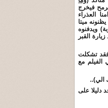
متأكد (
وما
برمح فيخرج
نا العذراء
ظنونه ميتا
ة) ويدفنوه
يارة القبر
 فقد تشكلت
الفيلم مع
الي)..
 دليلا على