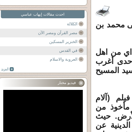
احدث مقالات إيهاب عباسي
ى محمد بن
الكلالة
مصر القرآن ومصر الآن
الخنزير المسكين
اي من اهل
في القدس
إحدى أغرب
العروبة والاسلام
سيد المسيح
فيديو مختار
يلم (آلام
مأخوذ من
لأرض. حيث
لدينية عن