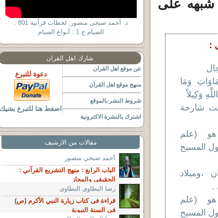
 المسíte;ح وألقى شبهه على
د. أحمد صبحى منصور: لحظات قرآنية 801 :
الصيام ج 1 : أنواع الصيام
 :
شارك اهل القران
ال
عن موقع اهل القران
دعوة للتبرع
َاوَاتِ وَمَا
منهج موقع اهل القران
َهِ وَكِيلاً
شروط النشر بالموقع
ست شارحة
اضغط هنا للتبرع بشيك
اشترك بالنشرة الاكترونية
هو (علم
مقالات من الارشيف
ول المسيح
آحمد صبحي منصور
الباب الرابع : منهج التشريع القرآني :
 ،وميلاد
الحقيقى والمجاز
.
رضا البطاوى البطاوى
هو (علم
قراءة فى كتاب زيارة النبي الأكرم (ص)
في السنة النبوية
ول المسيح