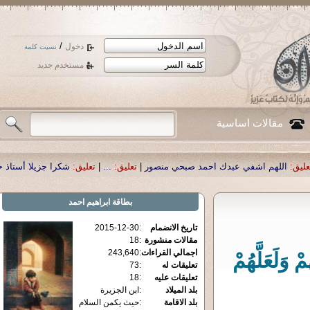
/
دخول
نسيت كلمة
مستخدم جديد
مقالات اساسية
احمد صبحي منصور
|
تعليق:
...
|
تعليق:
شكرا جزيلا أستاذ حمد الحمد .أكرمكم الله .
بطاقة
ابراهيم احمد
تاريخ الانضمام
:
2015-12-30
مقالات منشورة
:
18
اجمالي القراءات
:
243,640
مْ وَلَعَلَّهُمْ
تعليقات له
:
73
تعليقات عليه
:
18
بلد الميلاد
:
ابن الجزيرة
بلد الاقامة
:
حيث يكمن السلام