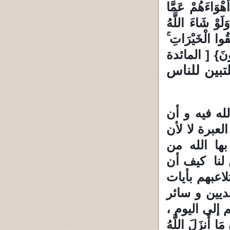
أَهْوَاءَهُمْ عَمَّا
لَوْ شَاءَ اللَّهُ
ِقُوا الْخَيْرَاتِ ۚ
لِفُونَ} [ المائدة
لتبين للناس
له فيه و أن
عبرة لا لأن
ها الله من
 لنا كيف أن
لاعبهم بأيات
ديين و سائر
إلى اليوم ،
أَنزَلَ اللَّهُ