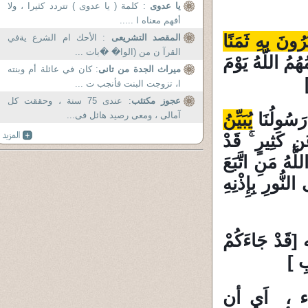
يا عدوى
: كلمة ( يا عدوى ) تتردد كثيرا ، ولا
أفهم معناه ا .....
ُونَ بِهِ ثَمَنًا
المقصد التشريعى
: الأحك ام الشرع يةفي
القرآ ن من (الوا� �بات ...
هُمُ اللَّهُ يَوْمَ
ميراث الجدة من تانى
: كان في عائلة أم وبنته
ا، تزوجت البنت فأنجب ت ...
عجوز مكتئب
: عندى 75 سنة ، وحققت كل
َسُولُنَا
يُبَيِّنُ
آمالى ، ومعى رصيد هائل فى...
ن كَثِيرٍ ۚ قَدْ
اللَّهُ مَنِ اتَّبَعَ
نُّورِ بِإِذْنِهِ
ْ جَاءَكُمْ
بِ
]
ء ، اَي أن