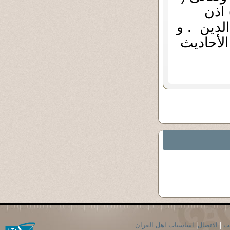
 اذن
الدين . و
لأحاديث
حث
|
الاتصال
|
اساسيات اهل القران