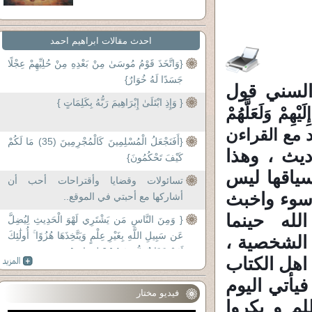
احدث مقالات ابراهيم احمد
{وَاتَّخَذَ قَوْمُ مُوسَىٰ مِنْ بَعْدِهِ مِنْ حُلِيِّهِمْ عِجْلًا
جَسَدًا لَهُ خُوَارٌ}
السني قول
{ وَإِذِ ابْتَلَىٰ إِبْرَاهِيمَ رَبُّهُ بِكَلِمَاتٍ }
لَيْهِمْ وَلَعَلَّهُمْ
د مع القراءن
{أَفَنَجْعَلُ الْمُسْلِمِينَ كَالْمُجْرِمِينَ (35) مَا لَكُمْ
ديث ، وهذا
كَيْفَ تَحْكُمُونَ}
ياقها ليس
تسائولات وقضايا وأقتراحات أحب أن
اسوء واخبث
أشاركها مع أحبتي في الموقع..
لله حينما
{ وَمِنَ النَّاسِ مَن يَشْتَرِي لَهْوَ الْحَدِيثِ لِيُضِلَّ
عَن سَبِيلِ اللَّهِ بِغَيْرِ عِلْمٍ وَيَتَّخِذَهَا هُزُوًا ۚ أُولَٰئِكَ
الشخصية ،
لَهُمْ عَذَابٌ مُّهِينٌ } [ 6 لقمان ]
اهل الكتاب
فيأتي اليوم
فيديو مختار
م و يكروا