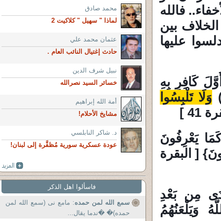
فاء.. فالله
محمد صادق
لماذا " سهيل " كلاكيت 2
الخلاف بين
لسوا عليها
عثمان محمد علي
حادث إغتيال النائب العام .
نبيل شرف الدين
َّلَ كَافِرٍ بِهِ
خسائر السيد نصرالله
وَلَا تَلْبِسُوا
أمة الله إبراهيم
 41 ]
مشايخ الأحلام!
د. شاكر النابلسي
كَمَا يَعْرِفُونَ
عودة عسكرية سورية مُظفَّرة إلى لبنان!
مُونَ} [ البقرة
فاسألوا اهل الذكر
َى مِن بَعْدِ
سمع الله لمن حمده
: مامع نى (سمع الله لمن
َهُ وَيَلْعَنُهُمُ
حمده)� �ندما يقال...