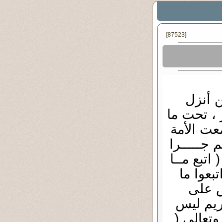
[87523]
ن أنزل
 ، تحت ما
ت الأمة
 جـــــرا
اتبع مــا
بعوا ما
س على
ريم ليس
وتعالى (