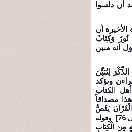
د أن دلسوا
الأخيرة أن
ورٌ وَكِتَابٌ
ول انه مبين
نزَلْنَا إِلَيْكَ الذِّكْرَ لِتُبَيِّنَ
ال هذا القراءن وتؤكد
هل الكتاب
ذا مصداقاً
ُرْآنَ يَقُصُّ
عَلَىٰ بَنِي إِسْرَائِيلَ أَكْثَرَ الَّذِي هُمْ فِيهِ يَخْتَلِفُونَ } [النمل 76] وقوله
ْهِ مِنَ الْكِتَابِ