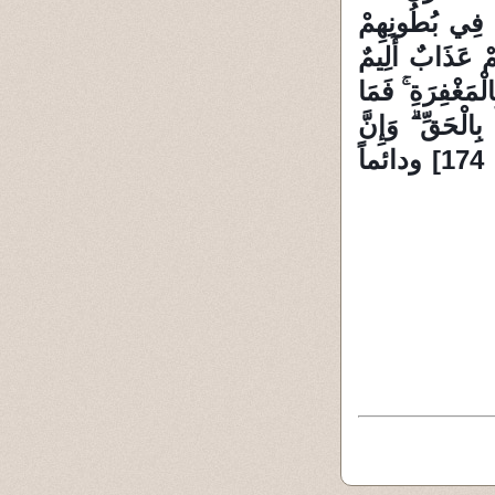
ونَ فِي بُطُونِهِمْ
َهُمْ عَذَابٌ أَلِيمٌ
الْمَغْفِرَةِ ۚ فَمَا
الْكِتَابَ بِالْحَقِّ ۗ وَإِنَّ
الَّذِينَ اخْتَلَفُوا فِي الْكِتَابِ لَفِي شِقَاقٍ بَعِيدٍ} [ البقرة 174] ودائماً