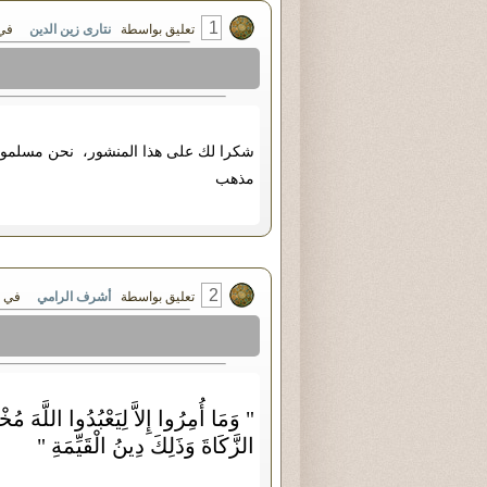
1
تعليق بواسطة
نتارى زين الدين
في الأربعاء ٠٧
شكرا لك على هذا المنشور، نحن مسلمون ح
مذهب
2
تعليق بواسطة
أشرف الرامي
في السبت ١٠ - يون
" وَمَا أُمِرُوا إِلاَّ لِيَعْبُدُوا اللَّهَ م
الزَّكَاةَ وَذَلِكَ دِينُ الْقَيِّمَةِ "