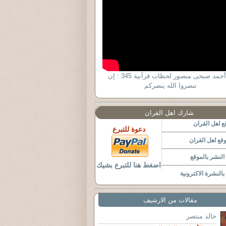
د. أحمد صبحى منصور لحظات قرآنية 345 : إن
تنصروا الله ينصركم
شارك اهل القران
 اهل القران
دعوة للتبرع
قع اهل القران
لنشر بالموقع
اضغط هنا للتبرع بشيك
النشرة الاكترونية
مقالات من الارشيف
خالد منتصر