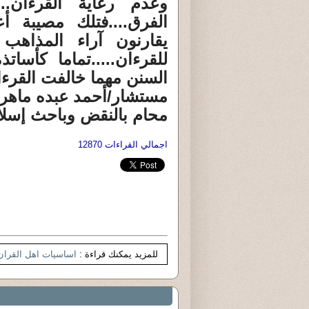
وعدم رعاية القرءان.
الفرق....فتلك مصيبة أع
يقارنون آراء المذاهب 
للقرءان.....تماما كأسا
السنن مهما خالفت القرءان
مستشار/أحمد عبده ماهر
محام بالنقض وباحث إسل
اجمالي القراءات 12870
للمزيد يمكنك قراءة :
اساسيات اهل القران