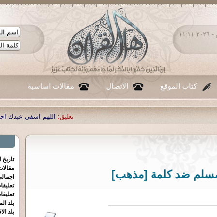
السبت ٠٨ - أغسطس - ٢٠٢٦ ١١:١١
كتاب الموقع
الاتصال
مقالات اساسية
تعليق:
اللهم اشفي عبدك احمد صبحي منصور
|
تاريخ 
مقالا
ا مسلم ضد كلمة [مذهب]
اجمالي
تعليقا
تعليقا
بلد الم
بلد الا