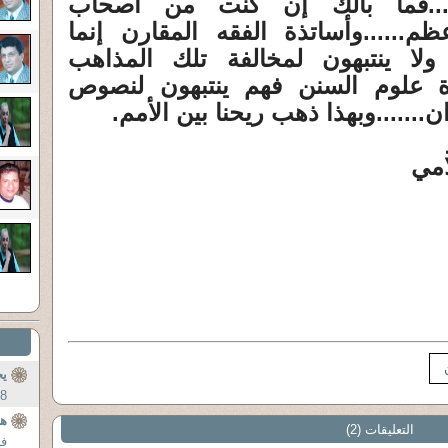
....فما بالك إن كنت من أصحاب
ظم......وأساتذة الفقه المقارن إنما
ولا ينتبهون لمخالفة تلك المذاهب
تذة علوم السنن فهم ينتبهون لنصوص
.......وبهذا ذهب ريحنا بين الأمم.
امي
يخ
48;ذَا� �ِ خَ
ه
التعليقات (2)
في