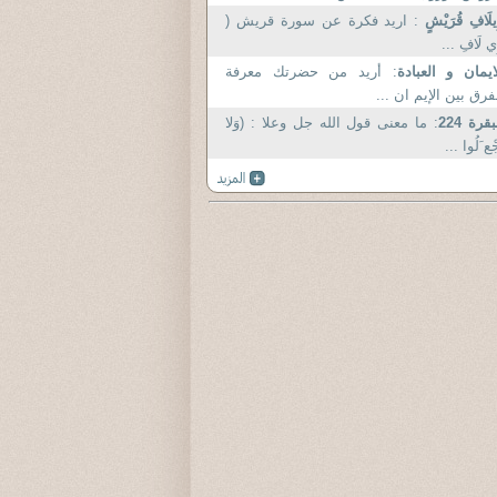
إِيلَافِ قُرَيْشٍ
: اريد فكرة عن سورة قريش (
إِي لَافِ ...
ايمان و العبادة
: أريد من حضرتك معرفة
فرق بين الإيم ان ...
بقرة 224
: ما معنى قول الله جل وعلا : (وَلا
جْع َلُوا ...