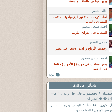
وزير الأوقاف والقلة المندسة
خالد منتصر
لماذا كرهت المثقفين؟ إزدواجية المثقف
المصرى والعربى
آحمد صبحي منصور
الصحابة فى القرآن الكريم
حمدى البصير
رخصت الأرواح وزادت الاسعار فى مصر
آحمد صبحي منصور
بعض مقالات فى جريدة ( الأحرار ) دفاعا
عن النفس
فاسألوا اهل الذكر
تصمان / يختصمون
: قال جل وعلا : ( هَـ
صْم َانِ ...
ل كورونا عقاب؟
: البعض يعزو انتشا ر
روس كورون ا للعقا ب من...