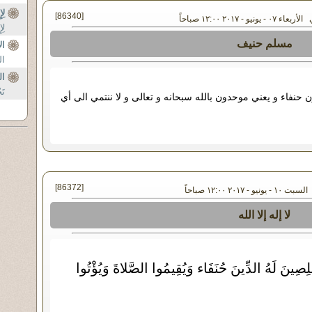
لِ
[86340]
 - يونيو - ٢٠١٧ ١٢:٠٠ صباحاً
لِ
مسلم حنيف
ال
ال
ال
تَ
نفاء و يعني موحدون بالله سبحانه و تعالى و لا ننتمي الى أي
[86372]
يو - ٢٠١٧ ١٢:٠٠ صباحاً
لا إله إلا الله
ُخْلِصِينَ لَهُ الدِّينَ حُنَفَاء وَيُقِيمُوا الصَّلاةَ وَيُؤْتُوا