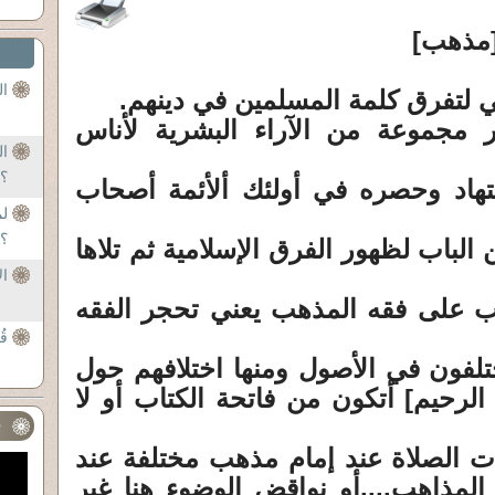
[مذهب]
ال
ار مجموعة من الآراء البشرية لأناس
ال
؟
جتهاد وحصره في أولئك ألأئمة أصحاب
لم
؟
 الباب لظهور الفرق الإسلامية ثم تلاها
ال
هب على فقه المذهب يعني تحجر الفقه
قُ
لفون في الأصول ومنها اختلافهم حول
لرحيم] أتكون من فاتحة الكتاب أو لا
ف
ت الصلاة عند إمام مذهب مختلفة عند
المذاهب....أو نواقض الوضوء هنا غير