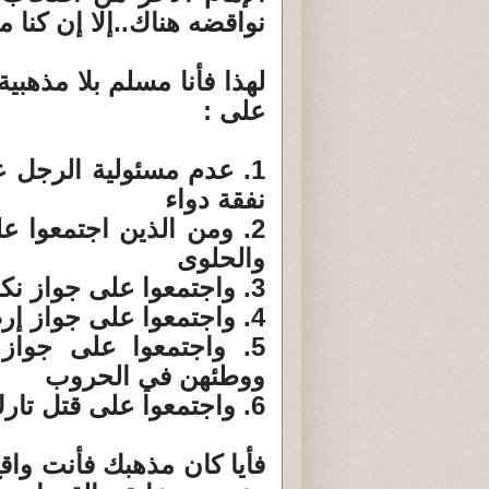
نواقضه هناك..إلا إن كنا 
لهذا فأنا مسلم بلا مذهبي
على :
1. عدم مسئولية الرجل 
نفقة دواء
2. ومن الذين اجتمعوا ع
والحلوى
3. واجتمعوا على جواز نكاح الصغيرة ولو في المهد
4. واجتمعوا على جواز إرضاع الكبير من ثدي أي أنثى
5. واجتمعوا على جواز
ووطئهن في الحروب
6. واجتمعوا على قتل تارك الصلاة وقتل المرتد.
فأيا كان مذهبك فأنت واق