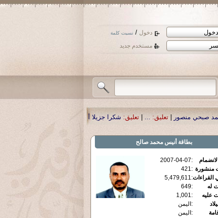
/
دخول
نسيت كلمة
مستخدم جديد
تعليق:
...
|
تعليق:
شكرا جزيلا أستاذ حمد الحمد .أكرمكم الله .
|
تعليق:
نسأل الله تع
بطاقة
أنيس محمد صالح
الانضمام
:
2007-04-07
ت منشورة
:
421
 القراءات
:
5,479,611
ت له
:
649
ت عليه
:
1,001
يلاد
:
اليمن
قامة
:
اليمن