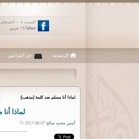
صباحاً
English
|
عربي
الرئيسية
عن القرانيين
لماذا أنا مسلم ضد كلمة [مذهب]:
لماذا أن
أنيس محمد صالح
Ýí 2017-06-07