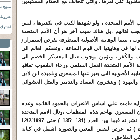
لوبة على أمرها ، والتى تتحالف مع الحكام المستبدين
منهج مو
شروط ا
ب الأمم المتحدة ، ولو شهدها لكتب فى تكفيرها ، ليس
اشترك ب
 يجب قتالهم ،بل هناك سبب آخر هو أن الأمم المتحدة
ب ، بينما الوهابية الأصولية المتطرفة تفرض إستمرار (
لها فى وهابيتها الى قيام الساعة ، وتقسّم العالم الى
ب والكُفر ، وتؤمن بوجوب قتال المعسكر الخصم الى
مة الأمم المتحدة العمل السلمى ورخاء الشعوب ثقافيا
ابية الأصولية التى يعبر عنها المسعرى وتلميذه ابن لادن
 واليهود ) وينشرون الفساد والتدمير والقتل العشوائى
لدولية قامت علي اساس الاعتراف بالحدود القائمة وعدم
 المسعري يهاجم هذه المنظمات ،ونال الامم المتحدة
القسط الوافر من هذا الهجوم في نشراته فيما بين العدد (131 :135 ) حتي 12/2/1997
دة ) ثم عرض لنفس المعني والصورة اشمل في كتابه
في الملاحق .