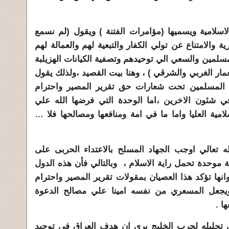
لاسلامية ويسميها (مؤامرات الفتنة ) ويقول (لم نسمع
ة والامتناع عن تولي الكفار والتبعية لهم والعمالة لهم
سلمين والسعي الي توحيدهم وتصفية الكيانات الهزيلبة
مار الغربي والشرقي ) ، وهنا بيت القصيد ،ولذلك يقول
ن المسلمين تحت شعارات حق تقرير المصير واحترام
ي شئون الاخرين ،اما الوحدة التي فرضها الله علي
مية العليا واما ما في امة ومنافعها ومصالحها فلا
…
ه تعالي اوجب الجهاد المسلح بالاعتداء الحربى على
 موحدة تحمل راية الاسلام ، وبالتالي فأن هذه الدول
وانها تؤكد هذا العصيان بمقولات تقرير المصير واحترام
.ويجعل المسعري من نفسه امينا علي مصالح الدعوة
ا .
ي تحليله لحرب الخليج يري ان هدف العراق في توحيد