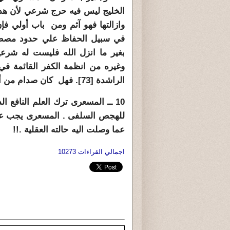
الخليج ليس فيه حرج شرعي لأن هد
وازالتها فهو آثم ومن باب أولي فإ
في سبيل الحفاظ علي حدود مصطنع
بغير ما انزل الله فليست له شرع
وغيره من انظمة الكفر القائمة في ب
الراشدة [73]. فهل كان صدام من أولياء الله الصالحين ؟
10 ــ المسعرى ترك العلم النافع 
للهجص السلفى . المسعرى يجب علاج
عما وصلت اليه حالته العقلية .!!
اجمالي القراءات 10273