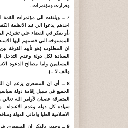
وقرارت ومؤتمرات .
7 ــ ويلتفت الي مؤتمرات القمة ا
احدهم يدعوا الي نبذ الانظمة الكفري
،أو يفكر في القضاء علي تشرذم الم
الممسوخة التي قسمهم اليها الاستع
ان المطلوب (هو تأييد الفرقة بي
السيادة لكل دولة وعدم التدخل ف
المسلمين واما مصالح الدعوة الاسلا
والف لا ..).
8 ــ أي ان المسعري يزعم ان الل
الجميع فى سبيل إقامة دولة سياسية
المتفرقة عصيان لأوامر الله تعالي 
سيادة كل دولة وعدم الاعتداء .
الاسلامية العليا واماني الدولة ومنافعه
9 ــ وجدير بالذكر ان المسعري ف