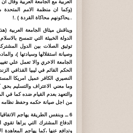
العربية مع الجامعة العربية وقال ان
(وكما ان منظمة الامم المتحدة ميث
..يحاكونهم محاكاة القردة ) .!
ويناقش ميثاق الجامعة العربية (ه
توثيق الصلات بين الدول المشتركة
الجامعة الاخري والا تعمل علي تغيي
الحكم القائم في ليبيا القذافي الز
النصيري الكافر عميل امريكا المستت
وما معني الاعتراف والتسليم بحق 
من اجل صيانة حكمه وحفظ نظامه ا
6 ــ وبنفس الطريقة يهاجم الاتفاق
الدفاع المشترك التي يراها تقوي ا
وتدافع عنها ،كما يهاجم المعاهدة 