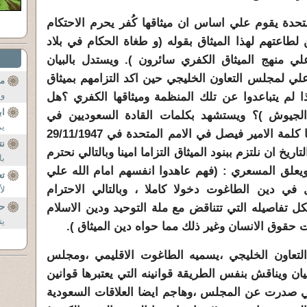
تحدة يقوم علي اساس ان ميثاقها كُفر يحرم الاحتكام
 لطاعتهم لهذا الميثاق بقوله (و طغاة الحكام في بلاد
لي منهج الميثاق الكفري سائرون ). ويستدل بالبيان
علي لمجلس التعاون الخليجي حين اكد التزامهم بميثاق
مس
وأ
ذا لم يتباعدوا عن تلك المنظمة وميثاقها الكفري ؟هل
اب
جيوش )؟ ويستشهد بكلمات القادة السعوديين في
يم
الالتزام بميثاق الامم المتحدة ،ومنها كلمة الامير فيصل في الامم المتحدة في 29/11/1947
نت
تاريخ ان نلتزم ببنود الميثاق التزاما امينا وبالتالي نحترم
با
يعلق المسعري : (فهم عاهدوا انفسهم امام الله علي
تع
ول في دين الطاغوت دخولا كاملا ، وبالتالي الاحترام
لأ
كل تفاصيله التي تتناقض مع ملة التوحيد ودين الاسلام
حي
يت
ت حقوق الانسان وغير ذلك مما حواه دين الميثاق ).
لتعاون الخليجي ،يسميه الطاغوت الاقليمي ،ومجلس
ان ويناقش بنفس الطريقة قوانينه التي يعتبرها قوانين
لتي صدرت عن المجلس ،وهاجم ايضا العلاقات السعودية