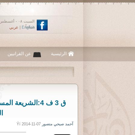
صباحاً
English
|
عربي
الرئيسية
عن القرانيين
ق 3 ف 4:الشريعة
ال
آحمد صبحي منصور
Ýí 2014-11-07