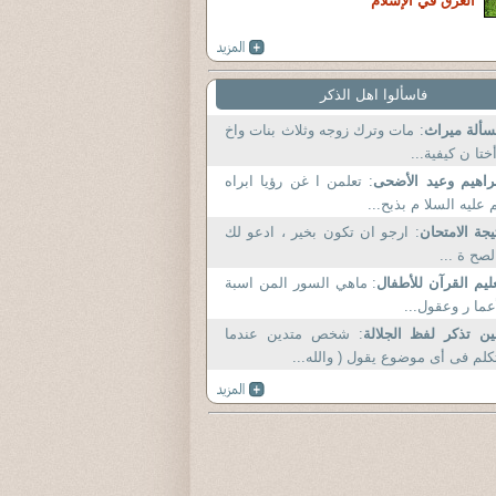
الغرق في الإسلام
فاسألوا اهل الذكر
ألة ميراث
: مات وترك زوجه وثلاث بنات واخ
ختا ن كيفية...
راهيم وعيد الأضحى
: تعلمن ا غن رؤيا ابراه
 عليه السلا م بذبح...
يجة الامتحان
: ارجو ان تكون بخير ، ادعو لك
لصح ة ...
ليم القرآن للأطفال
: ماهي السور المن اسبة
عما ر وعقول...
ن تذكر لفظ الجلالة
: شخص متدين عندما
كلم فى أى موضوع يقول ( والله...