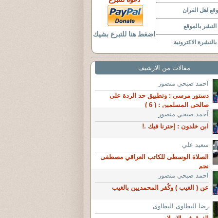
قع اهل القران
لنشر بالموقع
اضغط هنا للتبرع بشيك
النشرة الاكترونية
مقالات من الارشيف
آحمد صبحي منصور
دستور مرسى : وتطبيق حد الردة على
صالحى المسلمين : ( 6 )
آحمد صبحي منصور
ابن خلدون : إحترنا فيك .!
سعيد علي
الصلاة الوسطى للكاتب العراقي مصطفى
نجم
آحمد صبحي منصور
عن ( الغيب ) وكُفر المحمديين بالغيب
رضا البطاوى البطاوى