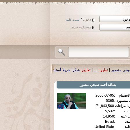
/
دخول
نسيت كلمة
مستخدم جديد
يق:
شكرا جزيلا أستاذ حمد الحمد .أكرمكم الله .
|
تعليق:
نسأل الله تعالى أن يمن با
بطاقة
آحمد صبحي منصور
الانضمام
:
2006-07-05
ت منشورة
:
5365
 القراءات
:
71,843,560
ت له
:
5,532
ت عليه
:
14,950
يلاد
:
Egypt
قامة
:
United State