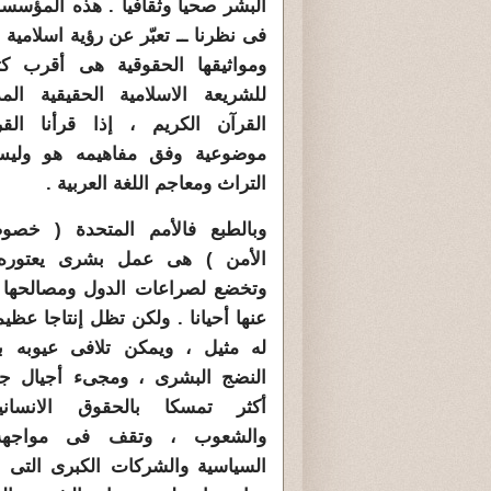
البشر صحيا وثقافيا . هذه المؤسسة 
فى نظرنا ــ تعبّر عن رؤية اسلامية 
ومواثيقها الحقوقية هى أقرب كت
للشريعة الاسلامية الحقيقية ال
القرآن الكريم ، إذا قرأنا الق
موضوعية وفق مفاهيمه هو وليس 
التراث ومعاجم اللغة العربية .
وبالطبع فالأمم المتحدة ( خص
الأمن ) هى عمل بشرى يعتوره
وتخضع لصراعات الدول ومصالحها ،
عنها أحيانا . ولكن تظل إنتاجا عظي
له مثيل ، ويمكن تلافى عيوبه ب
النضج البشرى ، ومجىء أجيال جد
أكثر تمسكا بالحقوق الانسانية
والشعوب ، وتقف فى مواجهة 
السياسية والشركات الكبرى التى