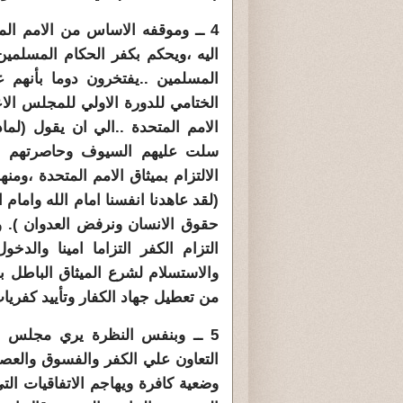
4 ــ وموقفه الاساس من الامم الم
اليه ،ويحكم بكفر الحكام المسلمين
المسلمين ..يفتخرون دوما بأنهم ع
الختامي للدورة الاولي للمجلس الا
الامم المتحدة ..الي ان يقول (لما
سلت عليهم السيوف وحاصرتهم ال
(لقد عاهدنا انفسنا امام الله وامام ال
حقوق الانسان ونرفض العدوان ). و
التزام الكفر التزاما امينا والدخ
والاستسلام لشرع الميثاق الباطل ب
من تعطيل جهاد الكفار وتأييد كفريا
5 ــ وبنفس النظرة يري مجلس ا
التعاون علي الكفر والفسوق والعصي
وضعية كافرة ويهاجم الاتفاقيات ا