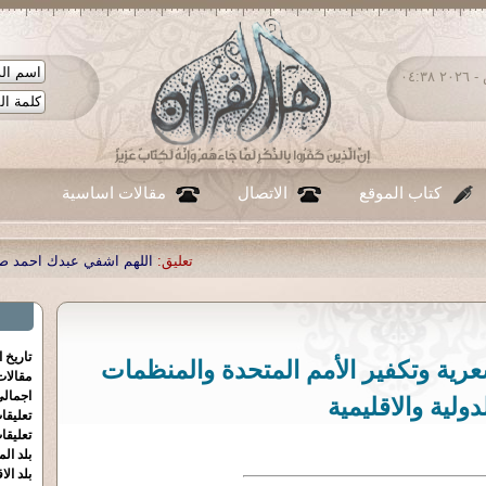
السبت ٠٨ - أغسطس - ٢٠٢٦ ٠٤:٣٨
كتاب الموقع
الاتصال
مقالات اساسية
تعليق:
اللهم اشفي عبدك احمد صبحي منصور
|
تعليق:
...
|
تعل
تاريخ 
 المسعرية وتكفير الأمم المتحدة والمنظمات
مقالا
اجمالي
دولية والاقليمية
تعليقا
تعليقا
بلد الم
بلد الا