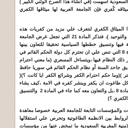
 السعودية اسهمت (في انشاء هذا الصرح الوثني الكبير )
اقه كُفري فإن الجامعة العربية لها ميثاقها الكفري
ذا الميثاق الكفري لنتعرف علي مزيد من كفريات هذه
الدولة الخبيثة التي تتمسح بالاسلام والتوحيد )، فتذكر المادة 21 التي تجعل غرض الجامعة
 فيها وتنسيق خططها السياسية تحقيقا للتعاون بينها
وصيانة استقلالها وسيادتها )، والمادة 8 التي تنص علي ان تحترم كل دولة الحكم القائم في
ر ذلك النظام فيها ،ويتساءل المسعري (ما معني احترام
نديق جاحد السنة أو نظام الحكم القائم في سوريا حافظ
ر )(وما حكم احترام الكفر وشرائع الكفر ايا كانت ؟)(
كل طاغوت ان يكفر وينشر كفره في الامة ،كيف يشاء
والتعهد بعدم القيام ضده كما في المادة 8 ،بل والتعاون معه كما جاء في المادة 2 والتنسيق
لكفري ؟)
يات والمؤسسات التابعة للجامعة العربية خصوصا معاهدة
لروابط بين الانظمة الطاغوتية وتحرص علي استقلالها
الامنية المغربية السعودية ما تمخض عنها من مؤسسات