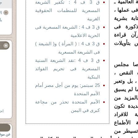
العالمية ـ
ق 3 ف 4 : تكفير الشريعة
جل
فى عملها ،
المسعرية للمنظمات الحقوقية
ال
ابة بشرية
الغربية
با
مذكورة فى
ق 3 ف 4 : الشريعة المسعرية فى
رآن قراءة
الحرية الاعلامية
بتأويلات
ق 3 ف 4 : ( المرأة ) و( الشيعة )
ف
فى الشريعة المسعرية
ق 3 ف 4 :نقد الشريعة السنية
وصا مجلس
المسعرية فى تحريم الفوائد
 النقص ،
البنكية
 بل وتعبر
25 سبتمر: يوم من أجل مصر أمام
ما لم يسبق
الأمم المتحدة
المزيد من
الأمم المتحدة تحذر من مجاعة
يدة تكون
كبرى في اليمن
اح
 للافراد
الأطماع
 تسيطر من
عن موقع