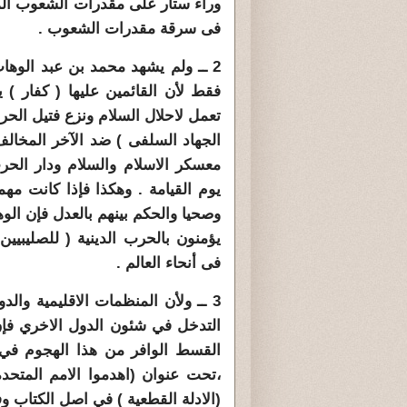
وراء ستار على مقدرات الشعوب المغ
فى سرقة مقدرات الشعوب .
2 ــ ولم يشهد محمد بن عبد الوها
فقط لأن القائمين عليها ( كفار )
تعمل لاحلال السلام ونزع فتيل الحرو
الجهاد السلفى ) ضد الآخر المخالف 
معسكر الاسلام والسلام ودار الحر
يوم القيامة . وهكذا فإذا كانت مه
وصحيا والحكم بينهم بالعدل فإن الوه
يؤمنون بالحرب الدينية ( للصليبيين
فى أنحاء العالم .
3 ــ ولأن المنظمات الاقليمية وا
التدخل في شئون الدول الاخري فإن
،تحت عنوان (اهدموا الامم المتح
(الادلة القطعية ) في اصل الكتاب و