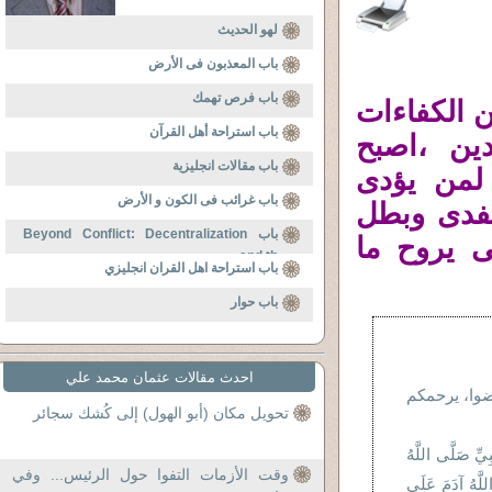
لهو الحديث
باب المعذبون فى الأرض
باب فرص تهمك
 الكفاءات
باب استراحة أهل القرآن
دين ،اصبح
باب مقالات انجليزية
 لمن يؤدى
باب غرائب فى الكون و الأرض
ُفدى وبطل
باب Beyond Conflict: Decentralization
 يروح ما
and th
باب استراحة اهل القران انجليزي
باب حوار
احدث مقالات عثمان محمد علي
فضوا، يرحمكم
تحويل مكان (أبو الهول) إلى كُشك سجائر
ِيِّ صَلَّى اللَّهُ
وقت الأزمات التفوا حول الرئيس... وفي
للَّهُ آدَمَ عَلَى