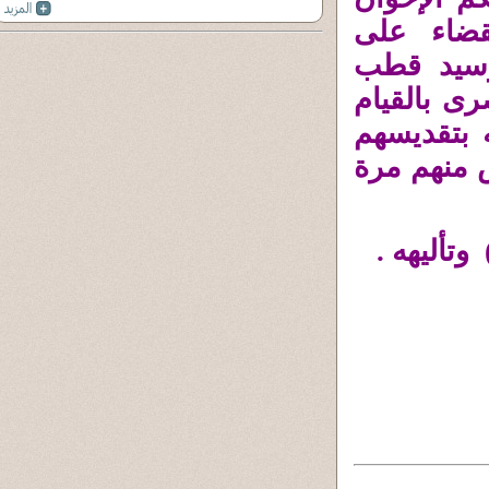
قضاء على
وسيد قطب
رى بالقيام
 بتقديسهم
 منهم مرة
تأليهه .