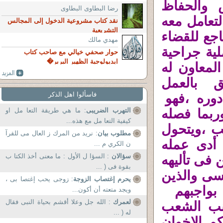
ض والحفاظ
رضا البطاوى البطاوى
تعامل معه
نقد كتاب مشروعية الدخول إلى المجالس
التشريعية
اجع للقضاء
مهدي مالك
ية جراحية
حوار صحفي خيالي مع صاحب كتاب
ايديولوجية الظهير البربر�
لمعاون له
 بالعمل
فاسألوا اهل الذكر
دوره ،فهو
ربما فصله
التهرب الضريبى
: ما هي طريقة التعا مل او
كيفية التعا مل مع هذه...
ب ،ويتحول
مطلوب بيان
: نريد من المرك ز العال مى للقرآ
 أدى عمله
ن الكري م ...
سؤالان
: السؤا ل الأول : ما معنى أخذ الكتا ب
فى تأليهه
بقوة فى ( ...
سى والذين
يحرم إغتصاب الزوجة
: زوجى يحب إغتصا بى ،
اموا بواجبهم
ويجد متعته أن أكون...
لعمرك
: الله جل وعلا أقشم بحياة النبى فقال
انب الشعب
له ( ...
م الإخوان