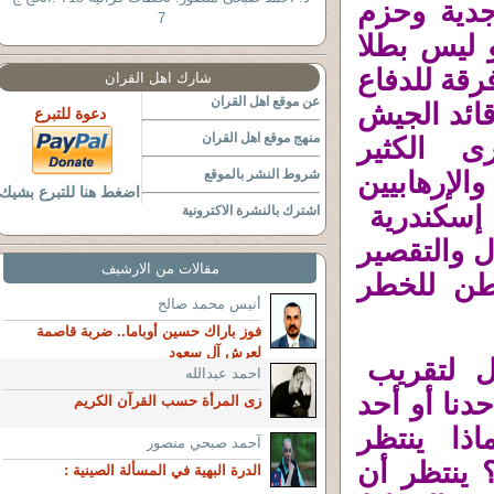
جدية وحزم
7
 ليس بطلا
رقة للدفاع
شارك اهل القران
عن موقع اهل القران
قائد الجيش
دعوة للتبرع
منهج موقع اهل القران
ى الكثير
لإرهابيين
شروط النشر بالموقع
اضغط هنا للتبرع بشيك
إسكندرية
اشترك بالنشرة الاكترونية
ل والتقصير
مقالات من الارشيف
طن للخطر
أنيس محمد صالح
فوز باراك حسين أوباما.. ضربة قاصمة
لعرش آل سعود
ول لتقريب
احمد عبدالله
دنا أو أحد
زى المرأة حسب القرآن الكريم
اذا ينتظر
آحمد صبحي منصور
 ينتظر أن
الدرة البهية في المسألة الصينية :