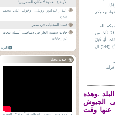
الأوضاع العادية لا مكان للمصريين!
اعًا.
اعتذار للدكتور زويل... وخوف على محمد
فضوا، يرحمكم
صلاح
فساد المحليات في مصر .
حمكم الله
حادث سفينة الغاز في دمياط... أسئلة تبحث
ٌ قَدْ خَلَتْ مِن
عن إجابات
َّاتَ أَوْ قُتِلَ
انقَلَبْتُمْ عَلَىٰ أَعْقَابِكُمْ ۚ} [(144) آل
فيديو مختار
قرآنيا
بلد .وهذه
لى الجيوش
 عنها وقت
د. أحمد صبحى منصور: لحظات قرآنية 719 :الحج ج