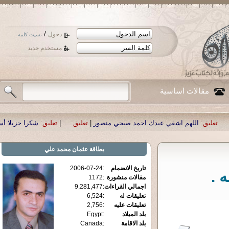
/
دخول
نسيت كلمة
مستخدم جديد
مقالات اساسية
 اشفي عبدك احمد صبحي منصور
|
تعليق:
...
|
تعليق:
شكرا جزيلا أستاذ حمد الحمد .أ
بطاقة
عثمان محمد علي
تاريخ الانضمام
:
2006-07-24
 .
مقالات منشورة
:
1172
اجمالي القراءات
:
9,281,477
تعليقات له
:
6,524
تعليقات عليه
:
2,756
بلد الميلاد
:
Egypt
بلد الاقامة
:
Canada