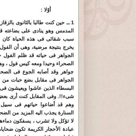
أوّلا :
1 ــ حين كنت طالبا بالثانوى بالز
المدمس وهو ينادى على بضاعته قائ
سبب شقائى فى هذه الحياة كان ل
يخرج بنتيجة مرضية، وهى أن الفو
الجواهر فى حياته قد ظلم الفول 
الصحراء وحيدا
ومعه كيس فول ، وهو 
جواهر وقد أصابه الجوع فى
الصحر
الجواهر فى مقابل بضع حبات من 
البسطاء الذين عاشوا ويعيشون فى
شىء!!. وفى المقابل كنت أرى بعض 
وهم قد أضاعوا حياتهم فى سبيل
السنارة يجذب اليه المزيد من الضح
لا تؤكل ولا تشرب ، يسفكون دماءه
عبادة الأحجار الكريمة تكون ضحاياه