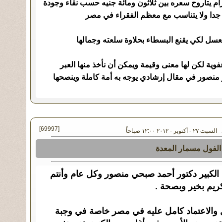
رام يتاروح سعره بين ثلاثون ومائة جنيه حسب نقاء وجودة
جدا ولا يتناسب مع معظم الفقراء في مصر
لعسل لكي يقنع البسطاء بحلاوة سلعته وجمالها
ية لكن لها معنى وقيمة ويمكن أن نأخذ منها العبر
منصور في مقال إرشادي يوجه به أمة كاملة وينصحها
[69997]
كتوبر - ٢٠١٢ ١٢:٠٠ صباحاً
الفول مسمار المعدة
ا الكبير دكتور أحمد صبحي منصور وكل عام وأنتم
كريم بخير وبصحة .
ل والاعتماد كامل عليه في مصر خاصة في وجبة