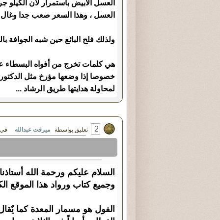
العسل الأبيض باستمرار لأن الكيلو ج
العسل ، وهذا السعر صعب جدا وغال 
ولذلك فلح البائع حين شبه الجوافة با
هي كلمات تخرج من أفواه البسطاء عفو
خصوصا إذا وضعها مؤرخ مثل الدكتور 
لمحاولة هدايتها طريق الرشاد ...
2
تعليق بواسطة
ميرفت عبدالله
في السبت ٢٧ - أ
السلام عليكم ورحمة الله أستاذن
وجميع كتاب ورواد هذا الموقع ال
الفول هو مسمار المعدة كما يٌقا