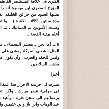
الكبرى فى خلافة المستنصر
الفاطم
المؤرخ المصرى ابن ميسرة أنه ر
سلبها الجنود من خزائن الخليفة ال
مدة سنتين (459
وصلت
الأمويين ثم المماليك ، ثم ا
أعلم ببقية القصة ..
6 ــ أما نحن ـ معشر البسطاء ـ ف
المثل الشعبى أنه يكاد
يمشى على قد
وليس للحقد والحرب ، وأن تكون ع
مذهب السلاطين .
أخيرا
فى حرامية عصر مبارك . ولكن تحول
بزعمائهم الى سجن طرة . وأعيد نش
عبد الوهاب وابن باز وابن عثيمين و