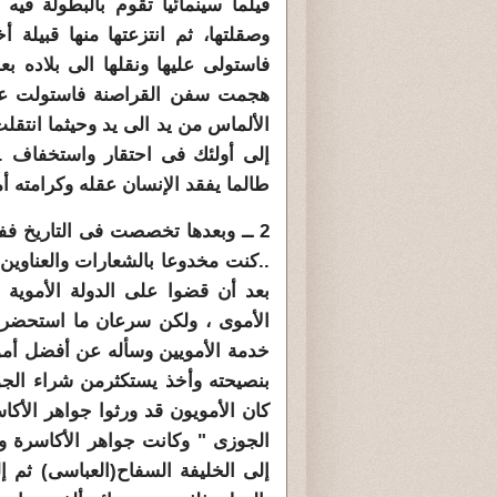
فيلما سينمائيا تقوم بالبطولة في
وصقلتها، ثم انتزعتها منها قبيلة
فاستولى عليها
ونقلها الى بلاده بع
هجمت سفن القراصنة فاستولت علي
الألماس من يد الى يد وحيثما انتقلت
إلى أولئك فى احتقار واستخفاف ..
طالما يفقد الإنسان عقله وكرامته أم
2
ــ وبعدها تخصصت فى التاريخ ففو
..كنت مخدوعا ب
الشعارات والعناوين 
بعد أن قضوا على الدولة الأموية 
الأموى ، ولكن سرعان ما استحضر ا
خدمة الأمويين وسأله
عن أفضل أموال
بنصيحته وأخذ يستكثرمن شراء الجو
كان الأمويون قد ورثوا جواهر الأك
الجوزى " وكانت جواهر الأكاسرة 
إلى الخليفة السفاح(العباسى) ثم 