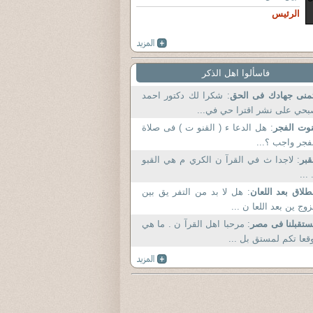
الرئيس
فاسألوا اهل الذكر
منى جهادك فى الحق
: شكرا لك دكتور احمد
حي على نشر اقترا حي في...
وت الفجر
: هل الدعا ء ( القنو ت ) فى صلاة
فجر واجب ؟...
قبر
: لاجدا ث في القرآ ن الكري م هي القبو
 ...
طلاق بعد اللعان
: هل لا بد من التفر يق بين
زوج ين بعد اللعا ن ...
تقبلنا فى مصر
: مرحبا اهل القرآ ن . ما هي
قعا تكم لمستق بل ...