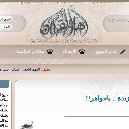
السبت ٠٨ - أغسطس - ٢٠٢٦ ٠٧:٥٦
كتاب الموقع
الاتصال
مقالات اساسية
تعليق:
اللهم اشفي عبدك احمد صبحي منصور
|
تعليق:
...
|
تعليق
تاريخ 
زبدة .. ياجواهر!!
مقالا
اجمالي
تعليقا
تعليقا
بلد الم
بلد الا