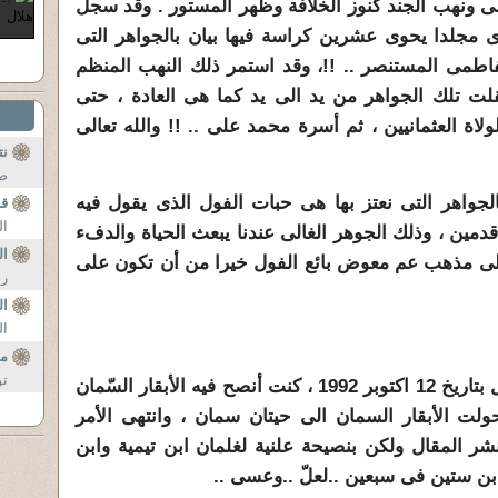
ى ونهب الجند كنوز الخلافة وظهر المستور . وقد سجل
أى مجلدا يحوى
عشرين كراسة فيها بيان بالجواهر التى
فاطمى المستنصر .. !!، وقد استمر
ذلك النهب المنظم
 ـ 461 هـ) .. وانتقلت تلك الجواهر من يد الى يد كما هى العادة ، حتى
لولاة العثمانيين ، ثم أسرة محمد على .. !!
والله تعالى
نت
صب
الجواهر التى نعتز بها هى حبات الفول الذى يقول فيه
قن
ال
مين ، وذلك الجوهر الغالى عندنا يبعث الحياة والدفء
ال
لى
مذهب عم معوض بائع الفول خيرا من أن تكون على
ر.
ال
ال
مس
تو
نشرت لى جريدة الاحرار هذا المقال بتاريخ 12 اكتوبر 1992 ، كنت أنصح فيه الأبقار السّمان
ت الأبقار السمان الى حيتان سمان ، وانتهى الأمر
ر المقال ولكن بنصيحة علنية لغلمان ابن تيمية وابن
ابن ستين فى سبعين ..لعلّ ..وعسى ..