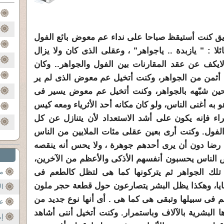
قازيق كنت أستيقظ صباحا على نداء عم معوض بائع الفول
لا :
" يازبدة .. ياجواهر" ، وعقلى الذى كان ولا يزال
ايكف عن عقد المقارنات بين
الفول والجواهر.. وكان
ل أثمن من الجواهر، وكنت أتخيل عم معوض الذى
لم ير
حين شبّهه بالجواهر، وكنت أتخيل عم معوض يسير فى
به أغنى الناس، ولو كان مكانه أحد الأثرياء ومعه كيس
اء فإنه يكون على أشد الاستعداد لأن يتنازل عن كل
الفول. وكنت أرى
بعين عقلى مئات الملايين من الناس
 رضا دون أن يرى أحدهم جوهرة ،
ولا يحس أنه ينقصه
الناس يحسبون أنفسهم الأذكى والأعظم من الآخرين،
 تلك
الجواهر ثم يتركونها كما هى لتظل كالطعم فى
مح
ايا، وهكذا يظل البشر
يتصارعون حول قطعة حجر ملون
ال
م فى سبيلها وتبقى هى كما هى .
أى أنها نوع جديد من
عن
ا البشرية بالآلاف وباستمرار.
وكنت أتخيل أننى أشاهد
إم