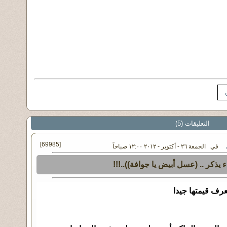
التعليقات (5)
[69985]
في الجمعة ٢٦ - أكتوبر - ٢٠١٢ ١٢:٠٠ صباحاً
يذكر .. (عسل أبيض يا جوافة))..!!!
عرف قيمتها جيدا