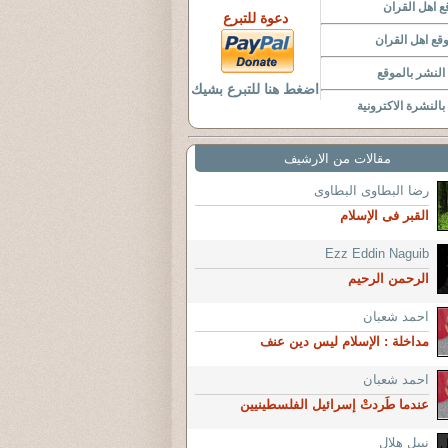
 اهل القران
دعوة للتبرع
قع اهل القران
لنشر بالموقع
اضغط هنا للتبرع بشيك
النشرة الاكترونية
مقالات من الارشيف
رضا البطاوى البطاوى
القبر فى الإسلام
Ezz Eddin Naguib
الرحمن الرحيم
احمد شعبان
مداخلة : الإسلام ليس دين عنف
احمد شعبان
عندما طَردتْ إسرائيل الفلسطينيين
نبيل هلال