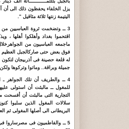
بالجبل
بثلثمــــــــــــائة ألف دين
يزل الخلفاء يحفظون ذلك الى
أن آ
اليتيمة زنتها ثلاثة مثاقيل ".
3 ــ وتضخمت ثروة العباسيين من
اقتحموا بغداد وأهلكوا
أهلها ، وي
ماجمعه العباسيون من الجواهرخل
فوق بعض حتى صاركالجبل العظيم . 
له قلعة حصينة فى أذربيجان لتكون 
جميلة وبراقة..
وماتوا وتركوها ولكن 
4 ــ والطريف أن تلك الجواهر ـ ال
للمغول ــ مالبثت أن استولى عليه
التجارية التى مالبثت أن أفسحت مك
سلالات المغول الذين سلبوا كنوز
البريطانى الى أصلها المغولى ثم الع
5 ــ والفاطميون فى مصرساروا فى