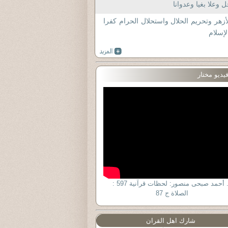
 وعلا بغيا وعدوانا
أزهر وتحريم الحلال واستحلال الحرام كفرا
لإسلام
يديو مختار
د. أحمد صبحى منصور: لحظات قرآنية 597 :
الصلاة ج 87
شارك اهل القران