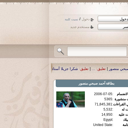
/
دخول
نسيت كلمة
مستخدم جديد
:
شكرا جزيلا أستاذ حمد الحمد .أكرمكم الله .
|
تعليق:
نسأل الله تعالى أن يمن بالش
بطاقة
آحمد صبحي منصور
الانضمام
:
2006-07-05
ت منشورة
:
5365
 القراءات
:
71,845,381
ت له
:
5,532
ت عليه
:
14,950
يلاد
:
Egypt
قامة
:
United State