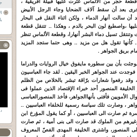
ه قطعة حجر من الألماس عثرت عليها قبيلة أفريقية ،
جل
 أخرى بعد أن سقط آلاف الضحايا وجاء الرجل الأبيض
ال
د أن سالت أنهار الدماء ، ولكن اثناء النقل فى البحار
با
ها ،
واصطبغ لون البحر بالدم ، وهكذا .. تتنقل قطعة
 وتنتقل تسيل دماء البشر أنهارا،
وقطعة الألماس تنظر
 كأنها تقول هل من مزيد .. وهى حتما ستجد المزيد
ف
ام بريق الجواهر .
جئت بأن بين سطوره مايفوق خيال الروايات والدراما
فوجدت عند الجواهر الخبر اليقين . لقد جاء العباسيون
، وقد رفعوا شعارات برّاقة تبشر بالخلاص من الظلم
لخليفة المنصور أحد خبراء الإقتصاد الذين عملوا فى
 الأمويين فأفتى بأنهاالجواهر، فأخذ المنصورالعباسى
اهر ،
وصارت تلك سياسة رسمية للخلفاء العباسيين ..
اسرة ثم صارت الى
العباسيين ، أو كما يقول المؤرخ ابن
وغيرهم من الملوك قد صارت الى بنى
أمية ، ثم صارت
إلى المنصور، واشترى الخليفة المهدى الفصّ المعروف