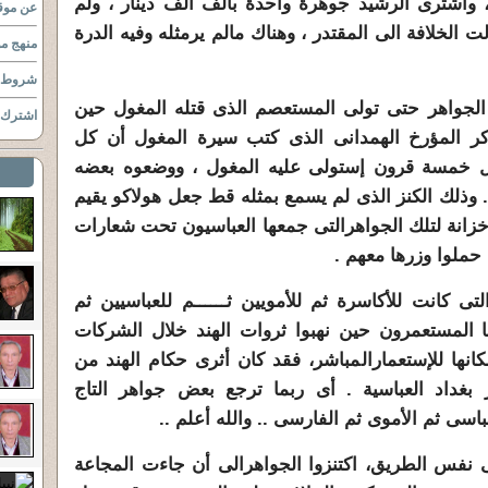
ار ، واشترى الرشيد جوهرة واحدة بألف ألف دينار ، ولم
عن موقع
لت الخلافة الى المقتدر ، وهناك مالم يرمثله وفيه الدرة
منهج مو
شروط ا
 الجواهر حتى تولى المستعصم الذى قتله المغول حين
اشترك ب
ذكر المؤرخ الهمدانى الذى كتب سيرة المغول أن كل
ال خمسة قرون
إستولى عليه المغول ، ووضعوه بعضه
وذلك الكنز الذى لم يسمع بمثله قط جعل هولاكو
يقيم
خزانة لتلك الجواهرالتى جمعها العباسيون تحت شعارات
حملوا وزرها معهم .
تى كانت للأكاسرة ثم للأمويين ثــــــم للعباسيين ثم
ا المستعمرون حين نهبوا ثروات الهند خلال الشركات
انها للإستعمارالمباشر، فقد كان أثرى حكام الهند من
 بغداد العباسية . أى ربما ترجع
بعض جواهر التاج
باسى ثم الأموى ثم الفارسى .. والله أعلم ..
 نفس الطريق، اكتنزوا الجواهرالى أن جاءت المجاعة