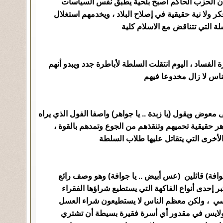
ن الحزب الحاكم أصبح بلحية يطبق نفس السياسات
فكر ولا نية حقيقية في إصلاح البلاد ، ويخدمهم استغلال
ة التي تتناقض مع الاسلام كلية
 الفساد ، اليوم انتقلت السلطة لأباطرة جدد ويبدو أنهم
ناس لا زال مخدوعا فيهم
عوض ويقول (يا زبدة .. يا جواهر) واصفا الفول الذي يراه
هر حقيقية تحميهم وتنقذهم من الجوع وتمدهم بالقوة ،
الأخرى التي يتقاتل عليها طلاب السلطة
جوافة) قائلين (عس أبيض .. يا جوافة) وهو وصف رائع
بر إحدى أنواع الفاكهة التي يستطيع شراؤها الفقراء
 سي ، ولكن معظم الناس لا يستطيعون شراء العسل
 ولايس في مقدور أي أسرة فقيرة بسيطة أن تشتري