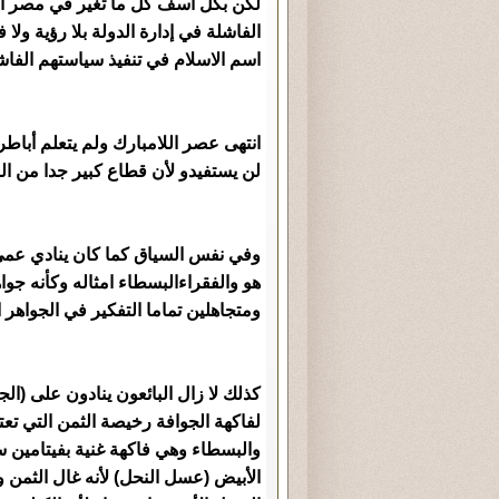
لكن بكل أسف كل ما تغير في مصر أ
الفاشلة في إدارة الدولة بلا رؤية ولا 
اسم الاسلام في تنفيذ سياستهم الفاشل
انتهى عصر اللامبارك ولم يتعلم أباطرة
لن يستفيدو لأن قطاع كبير جدا من ال
وفي نفس السياق كما كان ينادي عمى م
هو والفقراءالبسطاء امثاله وكأنه جوا
ومتجاهلين تماما التفكير في الجواهر 
كذلك لا زال البائعون ينادون على (ال
لفاكهة الجوافة رخيصة الثمن التي تعت
والبسطاء وهي فاكهة غنية بفيتامين
الأبيض (عسل النحل) لأنه غال الثمن