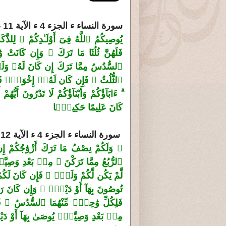
سورة النساء ء الجزء 4 ء الآية 11 ء الصفحة 78
يُوصِيكُمُ ٱللَّهُ فِىٓ أَوْلَـٰدِكُمْ ۖ لِلذَّك
فَلَهُنَّ ثُلُثَا مَا تَرَكَ ۖ وَإِن كَانَتْ وَ
ٱلسُّدُسُ مِمَّا تَرَكَ إِن كَانَ لَهُۥ وَلَدٌ
ٱلثُّلُثُ ۚ فَإِن كَان لَهُۥٓ إِخْوَةٌۭ فَلِ
ۗ ءَابَآؤُكُمْ وَأَبْنَآؤُكُمْ لَا تَدْرُونَ أ
كَانَ عَلِيمًا حَكِيمًۭا
سورة النساء ء الجزء 4 ء الآية 12 ء الصفحة 79
۞ وَلَكُمْ نِصْفُ مَا تَرَكَ أَزْوَ‌ٰجُكُمْ إ
ٱلرُّبُعُ مِمَّا تَرَكْنَ ۚ مِنۢ بَعْدِ وَصِيَّة
لَّمْ يَكُن لَّكُمْ وَلَدٌۭ ۚ فَإِن كَانَ لَكُم
تُوصُونَ بِهَآ أَوْ دَيْنٍۢ ۗ وَإِن كَانَ ر
فَلِكُلِّ وَ‌ٰحِدٍۢ مِّنْهُمَا ٱلسُّدُسُ ۚ فَ
مِنۢ بَعْدِ وَصِيَّةٍۢ يُوصَىٰ بِهَآ أَوْ دَ