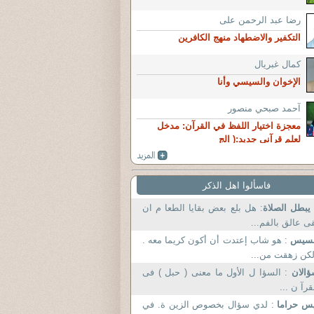
رضا عبد الرحمن على
التكفير والاضطهاد منهج الكافرين
كمال غبريال
الإخوان والسيسي وأنا
آحمد صبحي منصور
معجزة اختيار اللفظ في القرآن: مدخل
لعلم قرآنى جديد:( الج
فاسألوا اهل الذكر
 يبطل الصلاة
: هل بلع بعض بقايا الطعا م ان
ى عالق بالفم...
سيس
: هو شاب إعتدت أن أكون كريما معه .
كن زهقت من...
ؤالان
: السؤا ل الأول ما معنى ( حبل ) فى
قرآ ن ...
يس حراما
: لدي سؤال بخصوص الزين ة. في