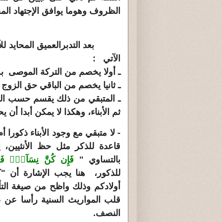
الظروف وهوما يوافق الإجتهاد الم
بعد التدبرالعميق المحايد للآيا
الآتي :
ـ أولا يخصم من التركة الموصى به
ـ ثانيا يخصم من الباقي حق الزوج
ثم الأبناء، وهكذا لا يمكن أبدا أن 
قاعدة للذكر مثل حظ الأنثيين، 
بالتساوي "
فَإِن كُنَّ نِسَآءًۭ فَوْقَ 
للذكور، هنا يجب الإشارة أن "ك
أولادكم وذلك واظح من صيغة التأ
قلب المواريث السنية رأسا عن عق
النصف.