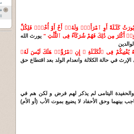
مج
نت
ال
َثُ كَلَـٰلَةً أَوِ ٱمْرَأَةٌۭ وَلَهُۥٓ أَخٌ أَوْ أُخْتٌۭ فَلِكُلِّ
۟ أَكْثَرَ مِن ذَ‌ٰلِكَ فَهُمْ شُرَكَآءُ فِى ٱلثُّلُثِ "
يورث الله
لوالدين
َهُ يُفْتِيكُمْ فِى ٱلْكَلَـٰلَةِ ۚ إِنِ ٱمْرُؤٌا۟ هَلَكَ لَيْسَ لَهُۥ
لإرث في حالة الكلالة وانعدام الولد بعد اقتطاع حق
 والحفيدة اليتامى لم يذكر لهم فرض و لكن هم في
اجب بينهما وحق الأحفاد لا يضيع بموت الأب (أو الأم)