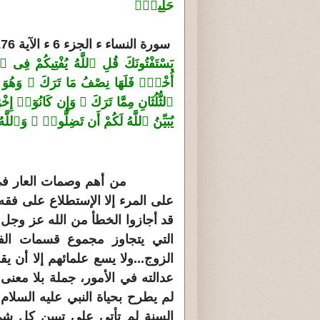
حَلِيمٌۭ
سورة النساء ء الجزء 6 ء الآية 176 ء الصفحة 106
يَسْتَفْتُونَكَ قُلِ ٱللَّهُ يُفْتِيكُمْ فِى
أُخْتٌۭ فَلَهَا نِصْفُ مَا تَرَكَ ۚ وَهُوَ يَرِث
ٱلثُّلُثَانِ مِمَّا تَرَكَ ۚ وَإِن كَانُوٓا۟ إِ
يُبَيِّنُ ٱللَّهُ لَكُمْ أَن تَضِلُّوا۟ ۗ وَٱللّ
من أهم وصمات العار في الفقه
على المرء إلا الإستطلاع على ف
قد أجازوا الخطأ من الله عز وجل 
الزوج...ولا يسع علمائهم إلا أن
عدالته في الأمور، جملة بلا معنى
لم يطرح بحياة النبي عليه السلا
السنة لم تأتي على تبيين كل ش