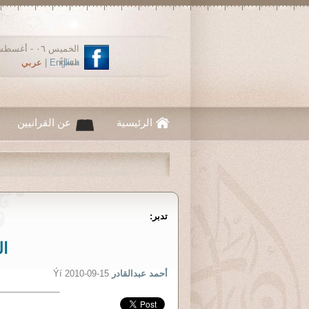
مساءً
English
|
عربي
الرئيسية
عن القرانيين
تدبر:
ال
أحمد عبدالقادر
Ýí 2010-09-15