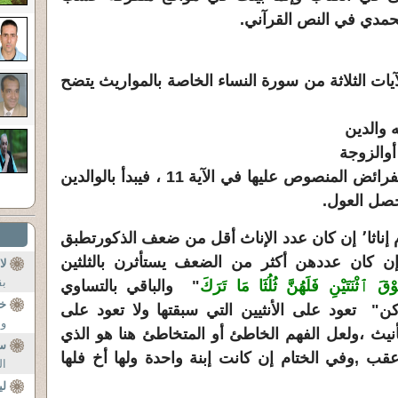
حمدي في النص القرآني.
ت الثلاثة من سورة النساء الخاصة بالمواريث يتضح
 والدين
 أوالزوجة
ـ المتبقي من ذلك يقسم حسب الفرائض المنصوص عليها في الآية 11 ، فيبدأ بالوالدين
يحصل العول.
- لا متبقي مع وجود الأبناء ذكورا أم إناثا٬ إن كان عدد الإناث أقل من ضعف الذكورتطبق
إن كان عددهن أكثر من الضعف يستأثرن بالثلثين
لا
بق
ٱثْنَتَيْنِ فَلَهُنَّ ثُلُثَا مَا تَرَكَ
" والباقي بالتساوي
خ
ن" تعود على الأنثيين التي سبقتها ولا تعود على
ول
نيث ،ولعل الفهم الخاطئ أو المتخاطئ هنا هو الذي
س
ب ,وفي الختام إن كانت إبنة واحدة ولها أخ فلها
ال
ل