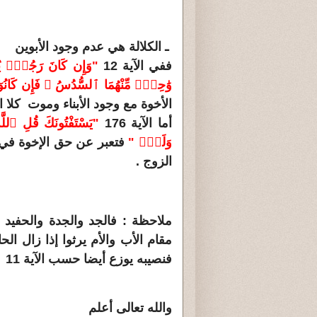
ـ الكلالة هي عدم وجود الأبوين
ففي الآية 12
"وَإِن كَانَ رَجُلٌۭ يُور
وَ‌ٰحِدٍۢ مِّنْهُمَا ٱلسُّدُسُ ۚ فَإِن كَانُوٓا
الأخوة مع وجود الأبناء وموت كلا ا
أما الآية 176
"يَسْتَفْتُونَكَ قُلِ ٱللّ
وَلَدٌۭ "
فتعبر عن حق الإخوة في ا
الزوج .
ملاحظة : فالجد والجدة والحفيد
مقام الأب والأم يرثوا إذا زال الح
فنصيبه يوزع أيضا حسب الآية 11
والله تعالى أعلم