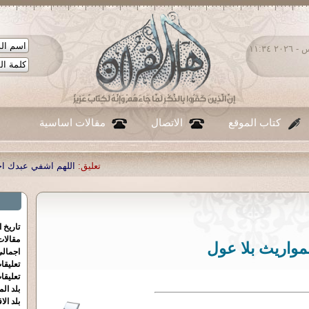
الخميس ٠٦ - أغسطس - ٢٠٢٦ ١١:٣٤
كتاب الموقع
الاتصال
مقالات اساسية
تعليق:
اللهم اشفي عبدك احمد صبحي منص
تاريخ 
مقالا
مواريث بلا عول
اجمالي
تعليقا
تعليقا
بلد الم
بلد الا