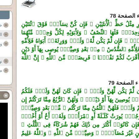
َرِ مِثْلُ حَظِّ ٱلْأُنثَيَيْنِ ۚ فَإِن كُنَّ نِسَآءًۭ فَوْقَ ٱثْنَتَيْنِ
خو
‌ٰحِدَةًۭ فَلَهَا ٱلنِّصْفُ ۚ وَلِأَبَوَيْهِ لِكُلِّ وَ‌ٰحِدٍۢ مِّنْهُمَا
ال
ۭ ۚ فَإِن لَّمْ يَكُن لَّهُۥ وَلَدٌۭ وَوَرِثَهُۥٓ أَبَوَاهُ فَلِأُمِّهِ
وج
أُمِّهِ ٱلسُّدُسُ ۚ مِنۢ بَعْدِ وَصِيَّةٍۢ يُوصِى بِهَآ أَوْ دَيْنٍ
َيُّهُمْ أَقْرَبُ لَكُمْ نَفْعًۭا ۚ فَرِيضَةًۭ مِّنَ ٱللَّهِ ۗ إِنَّ ٱللَّهَ
نه
صل
ِن لَّمْ يَكُن لَّهُنَّ وَلَدٌۭ ۚ فَإِن كَانَ لَهُنَّ وَلَدٌۭ فَلَكُمُ
ف
ٍۢ يُوصِينَ بِهَآ أَوْ دَيْنٍۢ ۚ وَلَهُنَّ ٱلرُّبُعُ مِمَّا تَرَكْتُمْ إِن
ْ وَلَدٌۭ فَلَهُنَّ ٱلثُّمُنُ مِمَّا تَرَكْتُم ۚ مِّنۢ بَعْدِ وَصِيَّةٍۢ
َجُلٌۭ يُورَثُ كَلَـٰلَةً أَوِ ٱمْرَأَةٌۭ وَلَهُۥٓ أَخٌ أَوْ أُخْتٌۭ
إِن كَانُوٓا۟ أَكْثَرَ مِن ذَ‌ٰلِكَ فَهُمْ شُرَكَآءُ فِى ٱلثُّلُثِ ۚ
يْنٍ غَيْرَ مُضَآرٍّۢ ۚ وَصِيَّةًۭ مِّنَ ٱللَّهِ ۗ وَٱللَّهُ عَلِيمٌ