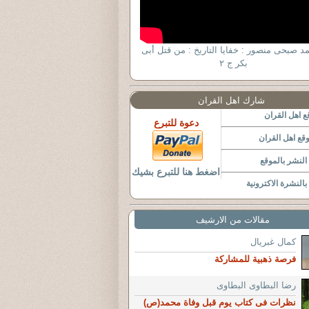
مد صبحى منصور : خفايا التاريخ : من قتل أبى
بكر ج ٢
شارك اهل القران
 اهل القران
دعوة للتبرع
قع اهل القران
لنشر بالموقع
اضغط هنا للتبرع بشيك
النشرة الاكترونية
مقالات من الارشيف
كمال غبريال
فرصة ذهبية للمشاركة
رضا البطاوى البطاوى
نظرات فى كتاب يوم قبل وفاة محمد(ص)