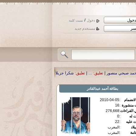
/
دخول
نسيت كلمة
مستخدم جديد
ور
|
تعليق:
...
|
تعليق:
شكرا جزيلا أستاذ حمد الحمد .أكرمكم الله .
|
تعليق:
نسأل الل
بطاقة
أحمد عبدالقادر
الانضمام
:
2010-04-05
ت منشورة
:
16
 القراءات
:
276,668
ت له
:
0
ت عليه
:
22
يلاد
:
المغرب
قامة
:
المغرب