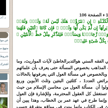
د أح
 ٱلْكَلَـٰلَةِ ۚ إِنِ ٱمْرُؤٌا۟ هَلَكَ لَيْسَ لَهُۥ وَلَدٌۭ وَلَهُۥٓ
ُهَآ إِن لَّمْ يَكُن لَّهَا وَلَدٌۭ ۚ فَإِن كَانَتَا ٱثْنَتَيْنِ فَلَهُمَا
خْوَةًۭ رِّجَالًۭا وَنِسَآءًۭ فَلِلذَّكَرِ مِثْلُ حَظِّ ٱلْأُنثَيَيْنِ ۗ
َهُ بِكُلِّ شَىْءٍ عَلِيمٌۢ
عن موقع
منهج مو
شروط ا
 السني هوالتدبرالخاطئ لآيات المواريث، وما
اشترك ب
قه المذاهب بخصوص المسألة حتى يعرف بأن علمائهم
وبالخصوص في مسألة العول التي يعرفونها بالحالات
التي يتجاوز مجموع قسمات الفرائض العدد1 ، كثلثين البنتين وثلث الأبوين وربع
 يقولوا أن مسألة العول من محاسن الإسلام من حيث
 تستغفل كل العقول المحترمة، وللإشارة فإن العول
م وإنما طرح في عهد عمر بن الخطاب، وهذا يبين أن
ئ في الكتاب وإنما بينت في مواقع متفرقة حسب