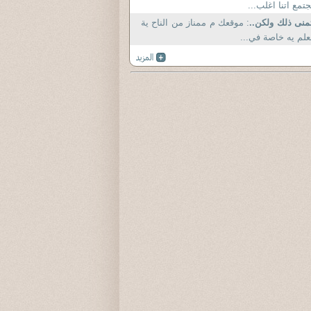
تمع اتنا اغلب...
منى ذلك ولكن..
: موقعك م ممناز من الناح ية
علم يه خاصة في...