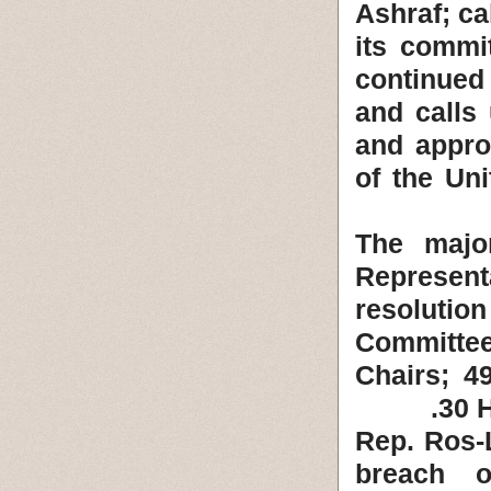
Ashraf; ca
its commi
continued 
and calls
and appro
of the Un
The majo
Represen
resoluti
Committe
Chairs; 
30 
Rep. Ros-L
breach o