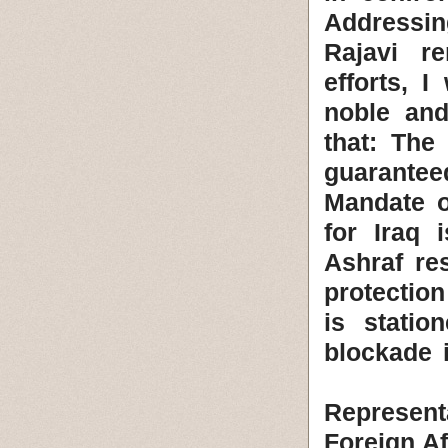
Addressin
Rajavi r
efforts, 
noble and
that: The
guaranteed
Mandate o
for Iraq 
Ashraf re
protectio
is statio
blockade 
Represen
Foreign Af