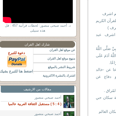
م اشرف
لقرآن الكريم
د. أحمد صبحى منصور: لحظات قرآنية 457 : قل
أشرف
هذه سبيلى
اشرف عبد
شارك اهل القران
ِيِّ صَلَّى اللَّهُ
عن موقع اهل القران
دعوة للتبرع
للَّهُ آدَمَ عَلَى
منهج موقع اهل القران
َاعًا
شروط النشر بالموقع
ا عن -خالد
اضغط هنا للتبرع بشيك
اشترك بالنشرة الاكترونية
و دفاع عن
مقالات من الارشيف
المُراق
ة سكان حي
آحمد صبحي منصور
( 4 : 5 ) مستقبل الثقافة العربية عالميا
كان العالم
آحمد صبحي منصور