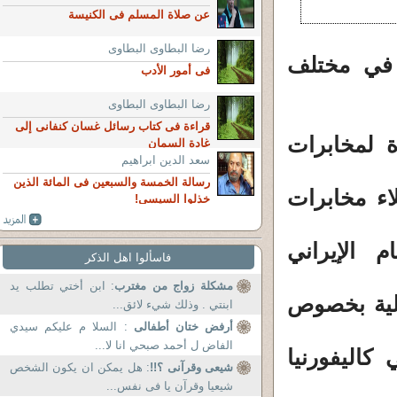
عن صلاة المسلم فى الكنيسة
رضا البطاوى البطاوى
 في مختلف
فى أمور الأدب
رضا البطاوى البطاوى
قراءة فى كتاب رسائل غسان كنفانى إلى
ة لمخابرات
غادة السمان
سعد الدين ابراهيم
رسالة الخمسة والسبعين فى المائة الذين
اء مخابرات
خذلوا السيسى!
 الإيراني
فاسألوا اهل الذكر
مشكلة زواج من مغترب
: ابن أختي تطلب يد
ولية بخصوص
ابنتي . وذلك شيء لائق...
أرفض ختان أطفالى
: السلا م عليكم سيدي
الفاض ل أحمد صبحي انا لا...
كاليفورنيا
شيعى وقرآنى ؟!!
: هل يمكن ان يكون الشخص
شيعيا وقرآن يا فى نفس...