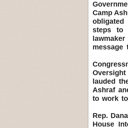
Governmen
Camp Ashra
obligated
steps to
lawmaker
message t
Congress
Oversigh
lauded th
Ashraf and
to work to
Rep. Dana
House Int