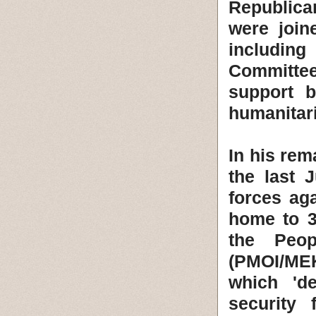
Republica
were join
including
Committee
support b
humanitar
In his rem
the last 
forces ag
home to 3
the Peop
(PMOI/MEK
which 'd
security