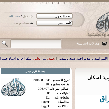
/
دخول
نسيت كلمة
مستخدم جديد
مقالات اساسية
تعليق:
|
شكرا جزيلا أستاذ حمد الحمد .أكرمكم الله .
تعليق:
|
...
تعليق:
|
بحي منصور
بطاقة
نزار حيدر
نية لسكان
2010-03-23
:
تاريخ الانضمام
18
:
مقالات منشورة
206,407
:
اجمالي القراءات
0
:
تعليقات له
اق
11
:
تعليقات عليه
Egypt
:
بلد الميلاد
Egypt
:
بلد الاقامة