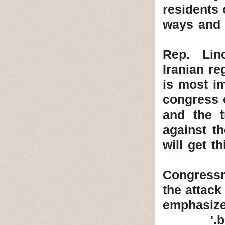
residents
ways and 
Rep. Lin
Iranian re
is most im
congress o
and the t
against t
will get t
Congressm
the attack
emphasize
b