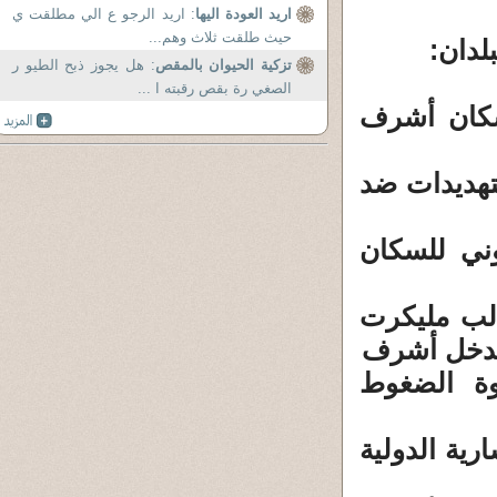
اريد العودة اليها
: اريد الرجو ع الي مطلقت ي
حيث طلقت ثلاث وهم...
:
لدان
تزكية الحيوان بالمقص
: هل يجوز ذبح الطيو ر
الصغي رة بقص رقبته ا ...
قوق سكان أشرف
لتهديدات ضد
وني للسكان
لب مليكرت
 مدخل أشرف
وة الضغوط
رية الدولية