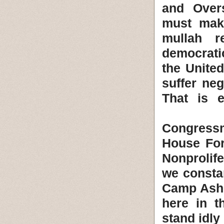
and Over
must make
mullah r
democrati
the Unite
suffer ne
That is 
Congress
House For
Nonprolife
we constan
Camp Ashra
here in t
stand idly