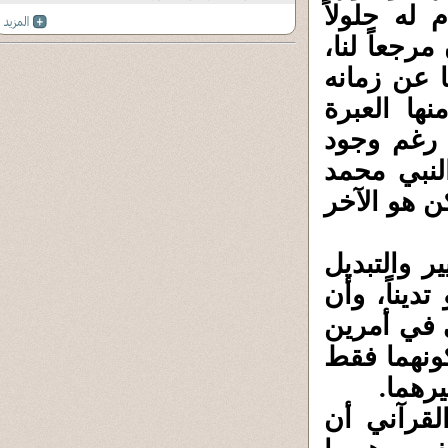
له حلولاً
رجعاً لنا،
 عن زمانه
ها العبرة
 رغم وجود
لنبي محمد
ن هو الآخر
ر والتبديل
ديناً، وأن
 في أمرين
لكونهما فقط
يرهما.
القرآني أن