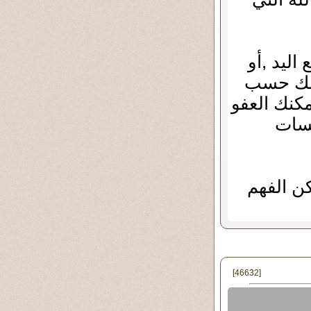
اليد ,أو
لكنك حسب
مكنك العفو
بسات
كن الفهم
[46632]