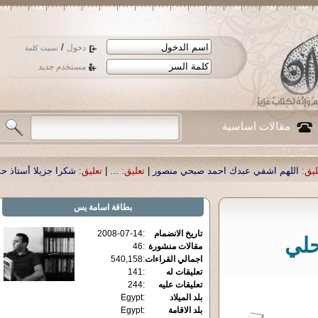
/
دخول
نسيت كلمة
مستخدم جديد
مقالات اساسية
د صبحي منصور
|
تعليق:
...
|
تعليق:
شكرا جزيلا أستاذ حمد الحمد .أكرمكم الله .
|
تعلي
بطاقة
اسامة يس
تاريخ الانضمام
:
2008-07-14
حلي
مقالات منشورة
:
46
اجمالي القراءات
:
540,158
تعليقات له
:
141
تعليقات عليه
:
244
بلد الميلاد
:
Egypt
بلد الاقامة
:
Egypt