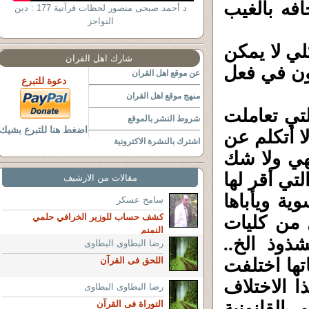
افه بالغيب
د أحمد صبحى منصور لحظات قرآنية 177 : دين
النواجز
لي لا يمكن
شارك اهل القران
كون في فعل
عن موقع اهل القران
دعوة للتبرع
منهج موقع اهل القران
لتي تعاملت
شروط النشر بالموقع
اضغط هنا للتبرع بشيك
لا أتكلم عن
اشترك بالنشرة الاكترونية
فهي ولا شك
تي أقر لها
مقالات من الارشيف
ية ويأباها
سامح عسكر
كشف حساب للوزير الخرافي حلمي
 من كليات
النمنم
شذوذ الخ..
رضا البطاوى البطاوى
تها اختلفت
اللحق فى القرآن
 الاختلاف
رضا البطاوى البطاوى
القانونية
التوراة فى القرآن