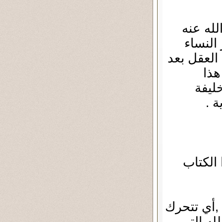
له عنه
النساء
لعقل بعد
هذا
خليفة
 .
الكتاب
,أي تتحرك
له التي