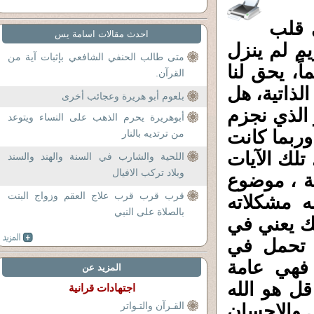
 قلب
احدث مقالات اسامة يس
يم لم ينزل
متى طالب الحنفي الشافعي بإثبات آية من
ً، يحق لنا
القرآن.
لذاتية، هل
بلعوم أبو هريرة وعجائب أخرى
الذي نجزم
أبوهريرة يحرم الذهب على النساء ويتوعد
وربما كانت
من ترتديه بالنار
تلك الآيات
اللحية والشارب في السنة والهند والسند
وبلاد تركب الافيال
ة ، موضوع
قرب قرب قرب علاج العقم وزواج البنت
 مشكلاته
بالصلاة على النبي
لك يعني في
ي تحمل في
 فهي عامة
المزيد عن
قل هو الله
اجتهادات قرانية
القـرآن والتـواتر
ل والإحسان