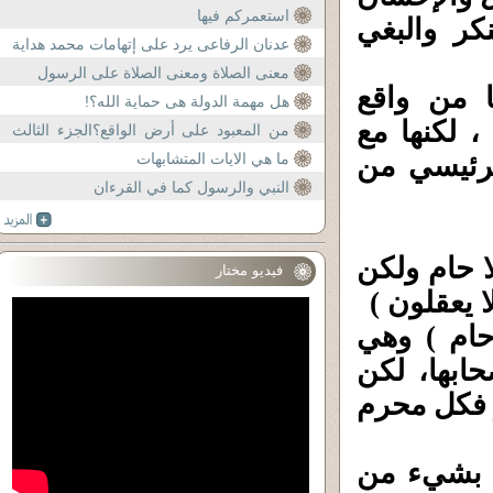
استعمركم فيها
كر والبغي
عدنان الرفاعى يرد على إتهامات محمد هداية
معنى الصلاة ومعنى الصلاة على الرسول
ا من واقع
هل مهمة الدولة هى حماية الله؟!
، لكنها مع
من المعبود على أرض الواقع؟الجزء الثالث
والأخير
لرئيسي من
ما هي الايات المتشابهات
النبي والرسول كما في القرءان
ا حام ولكن
فيديو مختار
 يعقلون )
حام ) وهي
حابها، لكن
ر فكل محرم
له بشيء من