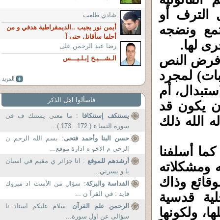
 الترف أو
شادي طلعت
تمع ونضجه
أيمن نور يجيب ..الديمقراطية هدفي و من
أجلها سأقاتل حتى آ
رى لها.
رضا عبد الرحمن على
 فرض النص
الـشـــيـخ إبـلـيـــس
بات) لمجرد
استبدال، أم
فاسألوا اهل الذكر
ن يكون قد
يستنكف إستنكافا
: ما معنى يستنك ف فى
 الله ذلك
سورة النسا ء ( 172 : 173 )...
حسن البنا وأحمد فتحى
: بسم الله الرحم ن
كما أسلفنا
الرحي م الاخو ه ادارة موقع...
أرشدهم للموقع
: انا جزائر ي مقيم في اسبان
ه ومشكلاته
يا و يسرني...
وقائع وذاك
القداسة والبركة
: سؤال من الأست اذ مبروك
لية قدسية
فايد : في القرآ ن ...
الرحمن علم القرآن
: سلام عليكم استاذ نا
ا، ولكونها
سؤالى عن اول سورة...