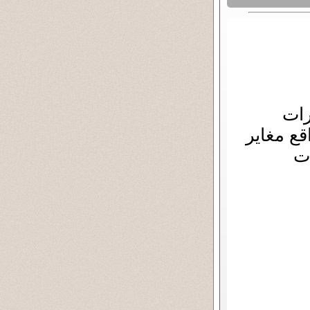
رات
قع مغاير
ات