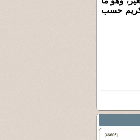
غير، وهو ما
الكريم حسب
[46606]