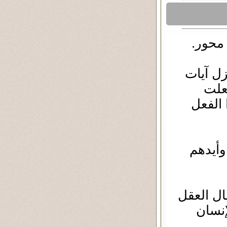
محور.
زل آيات
علت
 الفعل
وأيدهم
مال العقل
إنسان