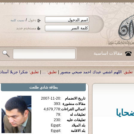
/
دخول
نسيت كلمة
مستخدم جديد
مقالات اساسية
بدك احمد صبحي منصور
|
تعليق:
...
|
تعليق:
شكرا جزيلا أستاذ حمد الحمد .أكرمكم الل
بطاقة
شادي طلعت
تاريخ الانضمام
:
2007-11-20
مقالات منشورة
:
393
اجمالي القراءات
:
4,679,778
حايا
تعليقات له
:
79
تعليقات عليه
:
230
بلد الميلاد
:
Egypt
بلد الاقامة
:
Egypt