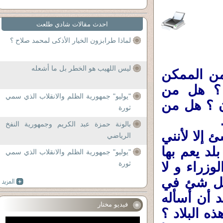
احدث مقالات شادي طلعت
لماذا طرابزون الخيار الأذكى لمحمد صلاح ؟
ليس اللهيب هو الخطر بل ما أشعله
من الممكن
؟ هل من
"يوليو" جمهورية الظلم والانقلاب الذي سمي
ن ؟ هل من
ثورة
بالونة حمزة عبد الكريم وجمهورية النفخ
 إلا لأنني
الرياضي
د يعم بها
"يوليو" جمهورية الظلم والانقلاب الذي سمي
وزراء و لا
ثورة
بكل شئ في
د أن أسأله
فيديو مختار
ه البلاد ؟