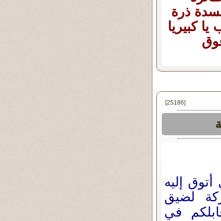
سدة ذرة
يا كبيريا
فوق
[25186]
ة
أتوق إليه
كة لضيق
بلكم في