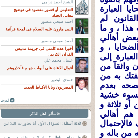
الشيخ احمد درامى
يا العبارة
التدليس أو قصور مقصود في توضيح
معاني الجهاد
 القانون لم
آحمد صبحي منصور
ذا ، و ما
النبى هارون عليه السلام فى لمحة قرآنية
بعض أهالي
آحمد صبحي منصور
لضحايا ، و
أخيرا هذه كلمتى فى جريمة تدنيس
بارة إلى
القرآن الكريم :
عثمان محمد علي
ن واثقآ من
أقوال لدُعاة على أبواب جهنم فأحذروهم .
يفتك به من
حمدى البصير
صحه بعدم
المصريون وبابا الأقباط الجديد
سوء خشية
و ثلاثة و
هم أهالي
فاسألوا اهل الذكر
 فالإحتمال
ثلاثة أسئلة
: السؤا ل الأول أنا تجاوز ت الثلا ثين
...
 من باله و
هل زواجى باطل ؟
: السلا م وعليك م ورحمة