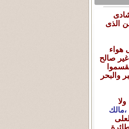
شادى
ن الذى
 هواء
ير صالح
يقسموا
 والبحر
لا
،مالك
لعلى
طائرة