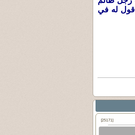
ب رجل ظالم
أقول له في
[25171]