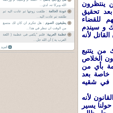
 ينتظرون
الله وبركا ته، لدي...
بعد تحقيق
عودة الخالعة
: طلقت زوجها ثم عادت اليه ثم
طلقته ثم عادت اليه...
م للقضاء
يطيقون الصوم
: هل تتكرم ان كان لك متسع
ك و سيندم
من الوقت ان تنظر في هذا...
لقاتل لأنه
عظمة العربية
: قلتم "يكفى فى عظمة ( اللغة
العرب ية ) أن الله جل...
 من يتتبع
ون الخلاص
مة بأي من
 خاصة بعد
ف في شقيه
قانون لأنه
حولنا يسير