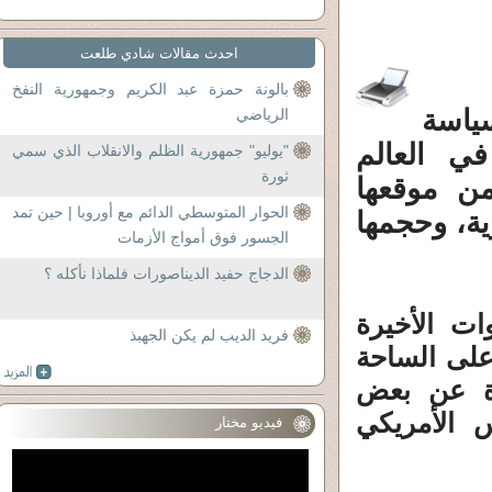
احدث مقالات شادي طلعت
بالونة حمزة عبد الكريم وجمهورية النفخ
ياسة
الرياضي
في العالم
"يوليو" جمهورية الظلم والانقلاب الذي سمي
ثورة
ن موقعها
الحوار المتوسطي الدائم مع أوروبا | حين تمد
ية، وحجمها
الجسور فوق أمواج الأزمات
الدجاج حفيد الديناصورات فلماذا نأكله ؟
ات الأخيرة
فريد الديب لم يكن الجهبذ
لى الساحة
رة عن بعض
س الأمريكي
فيديو مختار