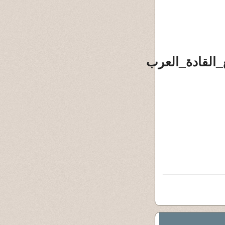
لقادة_العرب