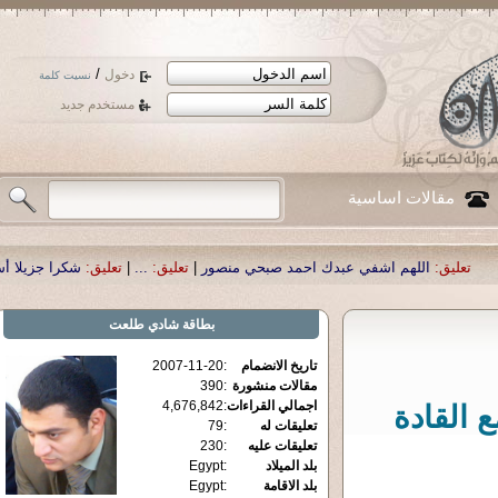
/
دخول
نسيت كلمة
مستخدم جديد
مقالات اساسية
 اشفي عبدك احمد صبحي منصور
|
تعليق:
...
|
تعليق:
شكرا جزيلا أستاذ حمد الحمد .أ
بطاقة
شادي طلعت
تاريخ الانضمام
:
2007-11-20
مقالات منشورة
:
390
اجمالي القراءات
:
4,676,842
 القادة
تعليقات له
:
79
تعليقات عليه
:
230
بلد الميلاد
:
Egypt
بلد الاقامة
:
Egypt