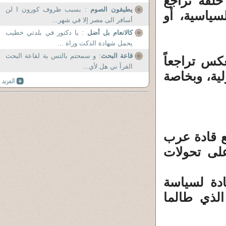
لفه تراجع
يطيقون الصوم
: بسبب ظروف كورون ا لن
ياسية، أو
أسافر الى مصر إلا في شهر...
كالانعام بل أضل
: يا دكتور في بلدتي خطيب
يحمل شهادة الدكت وراة ...
قاعة البحث
: و سمحتم بالتس بة لقاعة البحث
عكس تراجعاً
القرآ ني هل لأي...
لية، وبخاصة
 قادة عرب
لى تحولات
دة لسياسة
الذي طالما