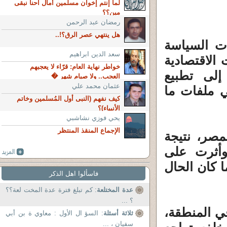
لما إنتم إخوان مسلمين أمال احنا نبقى
مين؟؟
رمضان عبد الرحمن
هل ينتهي عصر الرق؟!..
ات السياسة
سعد الدين ابراهيم
الاقتصادية
خواطر نهاية العام: قرّاء لا يعجبهم
إلى تطبيع
العجب.. ولا صيام شهر �
عثمان محمد علي
ي ملفات ما
كيف نفهم (النبى أول المُسلمين وخاتم
الأنبياء)؟
يحي فوزي نشاشبي
الإجماع المنقذ المنتظر
لمصر، نتيجة
 وأثرت على
ا كان الحال
فاسألوا اهل الذكر
عدة المختلعة
: كم تبلغ فترة عدة المخت لعة؟؟
؟ ...
في المنطقة،
ثلاثة أسئلة
: السؤ ال الأول : معاوي ة بن أبي
سفيان ، ...